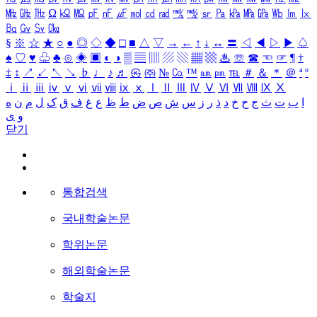
㎒
㎓
㎔
Ω
㏀
㏁
㎊
㎋
㎌
㏖
㏅
㎭
㎮
㎯
㏛
㎩
㎪
㎫
㎬
㏝
㏐
㏓
㏃
㏉
㏜
㏆
§
※
☆
★
○
●
◎
◇
◆
□
■
△
▽
→
←
↑
↓
↔
〓
◁
◀
▷
▶
♤
♠
♡
♥
♧
♣
⊙
◈
▣
◐
◑
▒
▤
▥
▨
▧
▦
▩
♨
☏
☎
☜
☞
¶
†
‡
↕
↗
↙
↖
↘
♭
♩
♪
♬
㉿
㈜
№
㏇
™
㏂
㏘
℡
＃
＆
＊
＠
ª
º
ⅰ
ⅱ
ⅲ
ⅳ
ⅴ
ⅵ
ⅶ
ⅷ
ⅸ
ⅹ
Ⅰ
Ⅱ
Ⅲ
Ⅳ
Ⅴ
Ⅵ
Ⅶ
Ⅷ
Ⅸ
Ⅹ
ا
ب
ت
ث
ج
ح
خ
د
ذ
ر
ز
س
ش
ص
ض
ط
ظ
ع
غ
ف
ق
ک
ل
م
ن
ه
و
ی
닫기
통합검색
국내학술논문
학위논문
해외학술논문
학술지