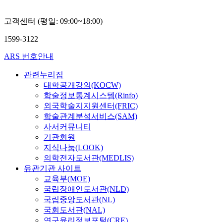
고객센터 (평일: 09:00~18:00)
1599-3122
ARS 번호안내
관련누리집
대학공개강의(KOCW)
학술정보통계시스템(Rinfo)
외국학술지지원센터(FRIC)
학술관계분석서비스(SAM)
사서커뮤니티
기관회원
지식나눔(LOOK)
의학전자도서관(MEDLIS)
유관기관 사이트
교육부(MOE)
국립장애인도서관(NLD)
국립중앙도서관(NL)
국회도서관(NAL)
연구윤리정보포털(CRE)