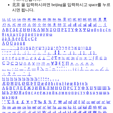
北京 을 입력하시려면
beijing
을 입력하시고 space를 누르
시면 됩니다.
ㅥ
ㅦ
ㅧ
ㅨ
ㅩ
ㅪ
ㅫ
ㅬ
ㅭ
ㅮ
ㅯ
ㅰ
ㅱ
ㅲ
ㅳ
ㅴ
ㅵ
ㅶ
ㅷ
ㅸ
ㅹ
ㅺ
ㅻ
ㅼ
ㅽ
ㅾ
ㅿ
ㆀ
ㆁ
ㆂ
ㆃ
ㆄ
ㆅ
ㆆ
ㆇ
ㆈ
ㆉ
ㆊ
ㆋ
ㆌ
ㆍ
ㆎ
Α
Β
Γ
Δ
Ε
Ζ
Η
Θ
Ι
Κ
Λ
Μ
Ν
Ξ
Ο
Π
Ρ
Σ
Τ
Υ
Φ
Χ
Ψ
Ω
α
β
γ
δ
ε
ζ
η
θ
ι
κ
λ
μ
ν
ξ
ο
π
ρ
σ
τ
υ
φ
χ
ψ
ω
á
à
Á
À
é
è
É
È
ç
Ç
ê
Ä
Ö
Ü
ä
ö
ü
ß
ְ
ֳ
ֲ
ֱ
ָ
ַ
ֵ
ֶ
ִ
ֹ
ּ
ֻ
ׂ
ׁ
ּ
ב
ה
נ
מ
צ
ת
ץ
ש
ד
ג
כ
ע
י
ח
ל
ך
ף
ק
ר
א
ט
ו
ן
ם
פ
‘
’
“
”
〔
〕
〈
〉
「
」
『
』
【
】
＂
（
）
［
］
｛
｝
±
×
÷
≠
≤
≥
∞
∴
♂
♀
∠
⊥
⌒
∂
∇
≡
≒
≪
≫
√
∽
∝
∵
∫
∬
∈
∋
⊆
⊇
⊂
⊃
∪
∩
∧
∨
￢
⇒
⇔
∀
∃
∮
∑
∏
＋
－
＜
＝
＞
、
。
·
‥
…
¨
〃
―
∥
＼
∼
´
～
ˇ
˘
˝
˚
˙
¸
˛
¡
¿
ː
！
＇
，
．
／
：
；
？
＾
＿
｀
｜
½
⅓
⅔
¼
¾
⅛
⅜
⅝
⅞
¹
²
³
⁴
ⁿ
₁
₂
₃
₄
Æ
Ð
Ħ
Ĳ
Ł
Ø
Œ
Þ
Ŧ
Ŋ
æ
đ
ð
ħ
ı
ĳ
ĸ
ŀ
ł
ø
œ
ß
þ
ŧ
ŋ
ŉ
А
Б
В
Г
Д
Е
Ё
Ж
З
И
Й
К
Л
М
Н
О
П
Р
С
Т
У
Ф
Х
Ц
Ч
Ш
Щ
Ъ
Ы
Ь
Э
Ю
Я
а
б
в
г
д
е
ё
ж
з
и
й
к
л
м
н
о
п
р
с
т
у
ф
х
ц
ч
ш
щ
ъ
ы
ь
э
ю
я
′
″
℃
Å
￠
￡
￥
¤
℉
‰
＄
％
Ｆ
￦
㎕
㎖
㎗
ℓ
㎘
㏄
㎣
㎤
㎥
㎦
㎙
㎚
㎛
㎜
㎝
㎞
㎟
㎠
㎡
㎢
㏊
㎍
㎎
㎏
㏏
㎈
㎉
㏈
㎧
㎨
㎰
㎱
㎲
㎳
㎴
㎵
㎶
㎷
㎸
㎹
㎀
㎁
㎂
㎃
㎄
㎺
㎻
㎽
㎾
㎿
㎐
㎑