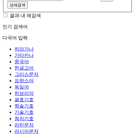
상세검색
결과 내 재검색
인기 검색어
다국어 입력
히라가나
가타카나
중국어
한글고어
그리스문자
프랑스어
독일어
히브리어
괄호기호
학술기호
기술기호
첨자기호
라틴문자
러시아문자