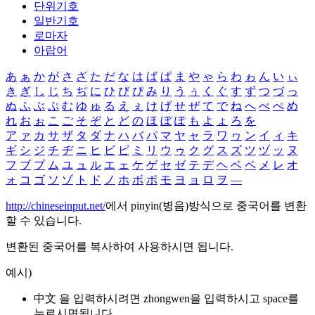
단위기호
일반기호
로마자
아랍어
あ
ぁ
か
が
さ
ざ
た
だ
な
は
ば
ぱ
ま
や
ゃ
ら
わ
ゎ
ん
い
ぃ
き
ぎ
し
じ
ち
ぢ
に
ひ
び
ぴ
み
り
う
ぅ
く
ぐ
す
ず
つ
づ
っ
ぬ
ふ
ぶ
ぷ
む
ゆ
ゅ
る
え
ぇ
け
げ
せ
ぜ
て
で
ね
へ
べ
ぺ
め
れ
お
ぉ
こ
ご
そ
ぞ
と
ど
の
ほ
ぼ
ぽ
も
よ
ょ
ろ
を
ア
ァ
カ
サ
ザ
タ
ダ
ナ
ハ
バ
パ
マ
ヤ
ャ
ラ
ワ
ヮ
ン
イ
ィ
キ
ギ
シ
ジ
チ
ヂ
ニ
ヒ
ビ
ピ
ミ
リ
ウ
ゥ
ク
グ
ス
ズ
ツ
ヅ
ッ
ヌ
フ
ブ
プ
ム
ユ
ュ
ル
エ
ェ
ケ
ゲ
セ
ゼ
テ
デ
ヘ
ベ
ペ
メ
レ
オ
ォ
コ
ゴ
ソ
ゾ
ト
ド
ノ
ホ
ボ
ポ
モ
ヨ
ョ
ロ
ヲ
―
http://chineseinput.net/
에서 pinyin(병음)방식으로 중국어를 변환
할 수 있습니다.
변환된 중국어를 복사하여 사용하시면 됩니다.
예시)
中文 을 입력하시려면
zhongwen
을 입력하시고 space를
누르시면됩니다.