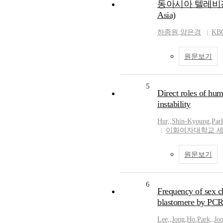
동아시아 텔레비전의 지역화와
Asia)
하종원
,
양은경
KB
원문보기
5
Direct roles of hu
instability
Hur,
,
Shin-Kyoung
,
Par
이화여자대학교 
원문보기
6
Frequency of sex c
blastomere by PC
Lee,
,
Jong
,
Ho
,
Park,
,
Jo