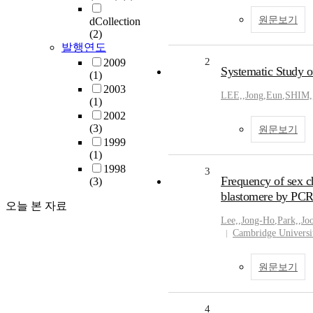
원문보기
dCollection
(2)
발행연도
2
2009
Systematic Study o
(1)
2003
LEE,
,
Jong
,
Eun
,
SHIM,
(1)
2002
(3)
원문보기
1999
(1)
1998
3
Frequency of sex c
(3)
blastomere by PC
오늘 본 자료
Lee,
,
Jong-Ho
,
Park,
,
Jo
Cambridge Universi
원문보기
4