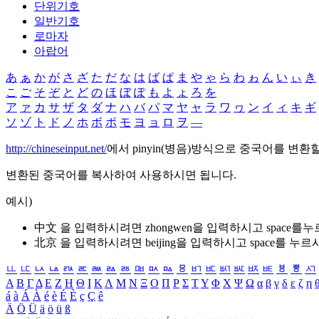
단위기호
일반기호
로마자
아랍어
あ
ぁ
か
が
さ
ざ
た
だ
な
は
ば
ぱ
ま
や
ゃ
ら
わ
ゎ
ん
い
ぃ
き
こ
ご
そ
ぞ
と
ど
の
ほ
ぼ
ぽ
も
よ
ょ
ろ
を
ア
ァ
カ
サ
ザ
タ
ダ
ナ
ハ
バ
パ
マ
ヤ
ャ
ラ
ワ
ヮ
ン
イ
ィ
キ
ギ
ソ
ゾ
ト
ド
ノ
ホ
ボ
ポ
モ
ヨ
ョ
ロ
ヲ
―
http://chineseinput.net/
에서 pinyin(병음)방식으로 중국어를 변환
변환된 중국어를 복사하여 사용하시면 됩니다.
예시)
中文 을 입력하시려면
zhongwen
을 입력하시고 space를
北京 을 입력하시려면
beijing
을 입력하시고 space를 누르
ㅥ
ㅦ
ㅧ
ㅨ
ㅩ
ㅪ
ㅫ
ㅬ
ㅭ
ㅮ
ㅯ
ㅰ
ㅱ
ㅲ
ㅳ
ㅴ
ㅵ
ㅶ
ㅷ
ㅸ
ㅹ
ㅺ
Α
Β
Γ
Δ
Ε
Ζ
Η
Θ
Ι
Κ
Λ
Μ
Ν
Ξ
Ο
Π
Ρ
Σ
Τ
Υ
Φ
Χ
Ψ
Ω
α
β
γ
δ
ε
ζ
η
á
à
Á
À
é
è
É
È
ç
Ç
ê
Ä
Ö
Ü
ä
ö
ü
ß