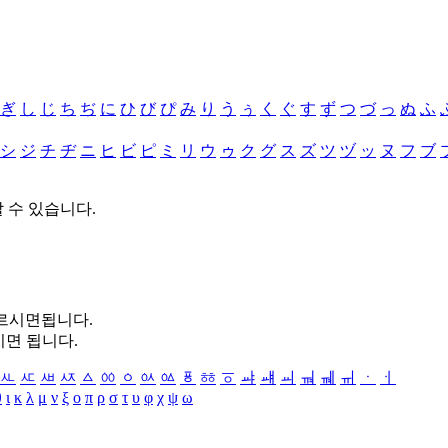
ぎ
し
じ
ち
ぢ
に
ひ
び
ぴ
み
り
う
ぅ
く
ぐ
す
ず
つ
づ
っ
ぬ
ふ
シ
ジ
チ
ヂ
ニ
ヒ
ビ
ピ
ミ
リ
ウ
ゥ
ク
グ
ス
ズ
ツ
ヅ
ッ
ヌ
フ
ブ
할 수 있습니다.
누르시면됩니다.
시면 됩니다.
ㅻ
ㅼ
ㅽ
ㅾ
ㅿ
ㆀ
ㆁ
ㆂ
ㆃ
ㆄ
ㆅ
ㆆ
ㆇ
ㆈ
ㆉ
ㆊ
ㆋ
ㆌ
ㆍ
ㆎ
θ
ι
κ
λ
μ
ν
ξ
ο
π
ρ
σ
τ
υ
φ
χ
ψ
ω