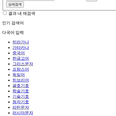
상세검색
결과 내 재검색
인기 검색어
다국어 입력
히라가나
가타카나
중국어
한글고어
그리스문자
프랑스어
독일어
히브리어
괄호기호
학술기호
기술기호
첨자기호
라틴문자
러시아문자