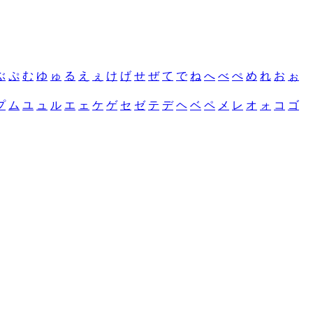
ぶ
ぷ
む
ゆ
ゅ
る
え
ぇ
け
げ
せ
ぜ
て
で
ね
へ
べ
ぺ
め
れ
お
ぉ
プ
ム
ユ
ュ
ル
エ
ェ
ケ
ゲ
セ
ゼ
テ
デ
ヘ
ベ
ペ
メ
レ
オ
ォ
コ
ゴ