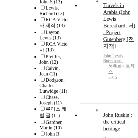
4
John S
(13)
Travels in
Lewis,
Arabia (John
Richard
(13)
Lewis
RCA Victo
Burckhardt 저)
사 제작
(13)
: Project
Layton,
Lewis
(13)
Gutenberg [전
RCA Victo
자책]
사
(13)
John
Lewis
Pfeiffer,
Burckhardt
John
(12)
북큐브네트웍
Calvin,
스
Jean
(11)
2015
Dodgson,
Charles
Lutwidge
(11)
Chase,
Joseph
(11)
루이스 캐
5
John Ruskin :
럴 글
(11)
the critical
Gardner,
Martin
(10)
heritage
John R.