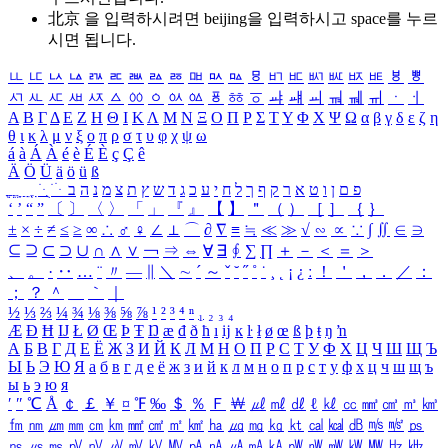
北京 을 입력하시려면
beijing
을 입력하시고 space를 누르
시면 됩니다.
ㅥ
ㅦ
ㅧ
ㅨ
ㅩ
ㅪ
ㅫ
ㅬ
ㅭ
ㅮ
ㅯ
ㅰ
ㅱ
ㅲ
ㅳ
ㅴ
ㅵ
ㅶ
ㅷ
ㅸ
ㅹ
ㅺ
ㅻ
ㅼ
ㅽ
ㅾ
ㅿ
ㆀ
ㆁ
ㆂ
ㆃ
ㆄ
ㆅ
ㆆ
ㆇ
ㆈ
ㆉ
ㆊ
ㆋ
ㆌ
ㆍ
ㆎ
Α
Β
Γ
Δ
Ε
Ζ
Η
Θ
Ι
Κ
Λ
Μ
Ν
Ξ
Ο
Π
Ρ
Σ
Τ
Υ
Φ
Χ
Ψ
Ω
α
β
γ
δ
ε
ζ
η
θ
ι
κ
λ
μ
ν
ξ
ο
π
ρ
σ
τ
υ
φ
χ
ψ
ω
á
à
Á
À
é
è
É
È
ç
Ç
ê
Ä
Ö
Ü
ä
ö
ü
ß
ְ
ֳ
ֲ
ֱ
ָ
ַ
ֵ
ֶ
ִ
ֹ
ּ
ֻ
ׂ
ׁ
ּ
ב
ה
נ
מ
צ
ת
ץ
ש
ד
ג
כ
ע
י
ח
ל
ך
ף
ק
ר
א
ט
ו
ן
ם
פ
‘
’
“
”
〔
〕
〈
〉
「
」
『
』
【
】
＂
（
）
［
］
｛
｝
±
×
÷
≠
≤
≥
∞
∴
♂
♀
∠
⊥
⌒
∂
∇
≡
≒
≪
≫
√
∽
∝
∵
∫
∬
∈
∋
⊆
⊇
⊂
⊃
∪
∩
∧
∨
￢
⇒
⇔
∀
∃
∮
∑
∏
＋
－
＜
＝
＞
、
。
·
‥
…
¨
〃
―
∥
＼
∼
´
～
ˇ
˘
˝
˚
˙
¸
˛
¡
¿
ː
！
＇
，
．
／
：
；
？
＾
＿
｀
｜
½
⅓
⅔
¼
¾
⅛
⅜
⅝
⅞
¹
²
³
⁴
ⁿ
₁
₂
₃
₄
Æ
Ð
Ħ
Ĳ
Ł
Ø
Œ
Þ
Ŧ
Ŋ
æ
đ
ð
ħ
ı
ĳ
ĸ
ŀ
ł
ø
œ
ß
þ
ŧ
ŋ
ŉ
А
Б
В
Г
Д
Е
Ё
Ж
З
И
Й
К
Л
М
Н
О
П
Р
С
Т
У
Ф
Х
Ц
Ч
Ш
Щ
Ъ
Ы
Ь
Э
Ю
Я
а
б
в
г
д
е
ё
ж
з
и
й
к
л
м
н
о
п
р
с
т
у
ф
х
ц
ч
ш
щ
ъ
ы
ь
э
ю
я
′
″
℃
Å
￠
￡
￥
¤
℉
‰
＄
％
Ｆ
￦
㎕
㎖
㎗
ℓ
㎘
㏄
㎣
㎤
㎥
㎦
㎙
㎚
㎛
㎜
㎝
㎞
㎟
㎠
㎡
㎢
㏊
㎍
㎎
㎏
㏏
㎈
㎉
㏈
㎧
㎨
㎰
㎱
㎲
㎳
㎴
㎵
㎶
㎷
㎸
㎹
㎀
㎁
㎂
㎃
㎄
㎺
㎻
㎽
㎾
㎿
㎐
㎑