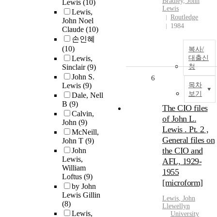
Bradley,
John
Lewis
(10)
Lewis
Lewis,
Routledge
John Noel
1984
Claude
(10)
손인혜
(10)
복사/
Lewis,
대출신
Sinclair
(9)
청
John S.
6
Lewis
(9)
목차
보기
Dale, Nell
B
(9)
The CIO files
Calvin,
of John L.
John
(9)
Lewis . Pt. 2 ,
McNeill,
General files on
John T
(9)
the CIO and
John
Lewis,
AFL, 1929-
William
1955
Loftus
(9)
[microform]
by John
Lewis Gillin
Lewis
,
John
(8)
Llewellyn
Lewis,
University