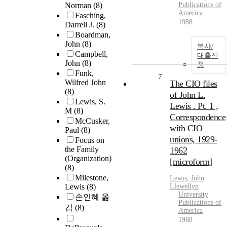
Norman
(8)
Publications of
America
Fasching,
1988
Darrell J.
(8)
Boardman,
John
(8)
복사/
Campbell,
대출신
John
(8)
청
Funk,
7
Wilfred John
The CIO files
(8)
of John L.
Lewis, S.
Lewis . Pt. 1 ,
M
(8)
Correspondence
McCusker,
with CIO
Paul
(8)
unions, 1929-
Focus on
the Family
1962
(Organization)
[microform]
(8)
Milestone,
Lewis
,
John
Lewis
(8)
Llewellyn
University
손인혜 옮
Publications of
김
(8)
America
1988