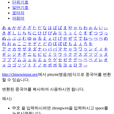
단위기호
일반기호
로마자
아랍어
あ
ぁ
か
が
さ
ざ
た
だ
な
は
ば
ぱ
ま
や
ゃ
ら
わ
ゎ
ん
い
ぃ
き
ぎ
し
じ
ち
ぢ
に
ひ
び
ぴ
み
り
う
ぅ
く
ぐ
す
ず
つ
づ
っ
ぬ
ふ
ぶ
ぷ
む
ゆ
ゅ
る
え
ぇ
け
げ
せ
ぜ
て
で
ね
へ
べ
ぺ
め
れ
お
ぉ
こ
ご
そ
ぞ
と
ど
の
ほ
ぼ
ぽ
も
よ
ょ
ろ
を
ア
ァ
カ
サ
ザ
タ
ダ
ナ
ハ
バ
パ
マ
ヤ
ャ
ラ
ワ
ヮ
ン
イ
ィ
キ
ギ
シ
ジ
チ
ヂ
ニ
ヒ
ビ
ピ
ミ
リ
ウ
ゥ
ク
グ
ス
ズ
ツ
ヅ
ッ
ヌ
フ
ブ
プ
ム
ユ
ュ
ル
エ
ェ
ケ
ゲ
セ
ゼ
テ
デ
ヘ
ベ
ペ
メ
レ
オ
ォ
コ
ゴ
ソ
ゾ
ト
ド
ノ
ホ
ボ
ポ
モ
ヨ
ョ
ロ
ヲ
―
http://chineseinput.net/
에서 pinyin(병음)방식으로 중국어를 변환
할 수 있습니다.
변환된 중국어를 복사하여 사용하시면 됩니다.
예시)
中文 을 입력하시려면
zhongwen
을 입력하시고 space를
누르시면됩니다.