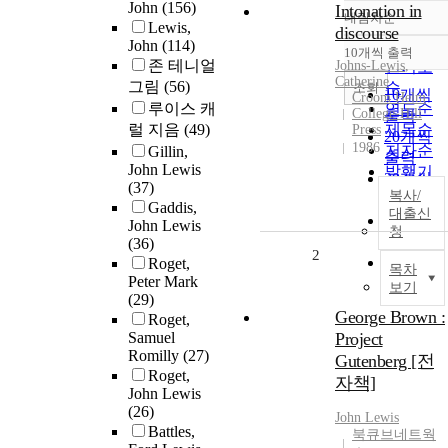
John
(156)
Intonation in
내림차순
정확도
Lewis,
discourse
John
(114)
순
10개씩 출력
내림차순
존 테니얼
Johns-
Lewis
인기도
,
Catherine
그림
(56)
순
조회
10개씩
Croom Helm
루이스 캐
연도순
College-Hill
출력
럴 지음
(49)
제목순
Press
20개씩
1986
저자순
Gillin,
출력
John Lewis
발행기
30개씩
(37)
관순
복사/
출력
Gaddis,
대출신
50개씩
John Lewis
청
출력
(36)
2
100개씩
Roget,
목차
Peter Mark
출력
보기
(29)
George Brown :
Roget,
Samuel
Project
Romilly
(27)
Gutenberg [전
Roget,
자책]
John Lewis
(26)
John
Lewis
Battles,
북큐브네트웍