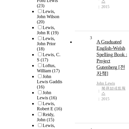
Ford Lewis
스
(23)
2015
Lewis,
John Wilson
(20)
Lewis,
John R
(19)
3
Lewis,
A Graduated
John Prior
English-Welsh
(18)
Spelling Book :
Lewis, C.
S
(17)
Project
Loftus,
Gutenberg [전
William
(17)
자책]
John
Lewis Gaddis
John
Lewis
(16)
북큐브네트웍
John
스
Lewis
(16)
2015
Lewis,
Robert E
(16)
Reidy,
John
(15)
Lewis,