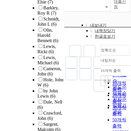
Elsie
(7)
대출신
청
Barkley,
Roy R
(7)
Schmidt,
John L
(6)
내보내기
Olin,
내책장담기
Harold
한글로보기
Bennett
(6)
Lewis,
정확도순
Ricki
(6)
Lewis,
내림차순
정확도
Michael
(6)
Cameron,
순
10개씩 출력
내림차순
John
(6)
인기도
Hole, John
순
조회
10개씩
W
(6)
연도순
출력
by John
제목순
20개씩
Lewis
(6)
저자순
출력
Dale, Nell
발행기
(6)
30개씩
관순
Crawford,
출력
John
(6)
50개씩
Sargent,
출력
Malcolm
(6)