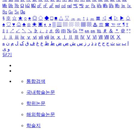
㎒
㎓
㎔
Ω
㏀
㏁
㎊
㎋
㎌
㏖
㏅
㎭
㎮
㎯
㏛
㎩
㎪
㎫
㎬
㏝
㏐
㏓
㏃
㏉
㏜
㏆
§
※
☆
★
○
●
◎
◇
◆
□
■
△
▽
→
←
↑
↓
↔
〓
◁
◀
▷
▶
♤
♠
♡
♥
♧
♣
⊙
◈
▣
◐
◑
▒
▤
▥
▨
▧
▦
▩
♨
☏
☎
☜
☞
¶
†
‡
↕
↗
↙
↖
↘
♭
♩
♪
♬
㉿
㈜
№
㏇
™
㏂
㏘
℡
＃
＆
＊
＠
ª
º
ⅰ
ⅱ
ⅲ
ⅳ
ⅴ
ⅵ
ⅶ
ⅷ
ⅸ
ⅹ
Ⅰ
Ⅱ
Ⅲ
Ⅳ
Ⅴ
Ⅵ
Ⅶ
Ⅷ
Ⅸ
Ⅹ
ا
ب
ت
ث
ج
ح
خ
د
ذ
ر
ز
س
ش
ص
ض
ط
ظ
ع
غ
ف
ق
ک
ل
م
ن
ه
و
ی
닫기
통합검색
국내학술논문
학위논문
해외학술논문
학술지