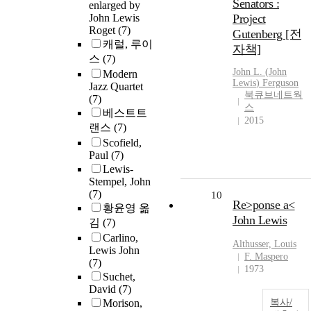
Senators :
enlarged by
John Lewis
Project
Roget
(7)
Gutenberg [전
캐럴, 루이
자책]
스
(7)
John
L. (
John
Modern
Lewis
) Ferguson
Jazz Quartet
북큐브네트웍
(7)
스
베스트트
2015
랜스
(7)
Scofield,
Paul
(7)
Lewis-
Stempel, John
(7)
10
Re>ponse a<
황윤영 옮
John Lewis
김
(7)
Carlino,
Althusser, Louis
Lewis John
F. Maspero
(7)
1973
Suchet,
David
(7)
Morison,
복사/