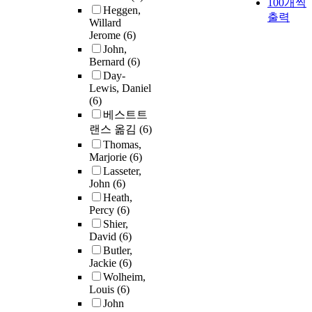
100개씩
Heggen,
출력
Willard
Jerome
(6)
John,
Bernard
(6)
Day-
Lewis, Daniel
(6)
베스트트
랜스 옮김
(6)
Thomas,
Marjorie
(6)
Lasseter,
John
(6)
Heath,
Percy
(6)
Shier,
David
(6)
Butler,
Jackie
(6)
Wolheim,
Louis
(6)
John