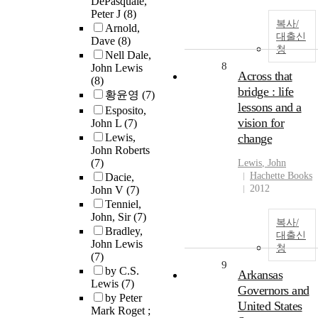
DePasquale,
Peter J
(8)
복사/
Arnold,
대출신
Dave
(8)
청
Nell Dale,
8
John Lewis
Across that
(8)
bridge : life
황윤영
(7)
lessons and a
Esposito,
vision for
John L
(7)
Lewis,
change
John Roberts
(7)
Lewis
,
John
Hachette Books
Dacie,
2012
John V
(7)
Tenniel,
John, Sir
(7)
복사/
Bradley,
대출신
John Lewis
청
(7)
9
by C.S.
Arkansas
Lewis
(7)
Governors and
by Peter
United States
Mark Roget ;