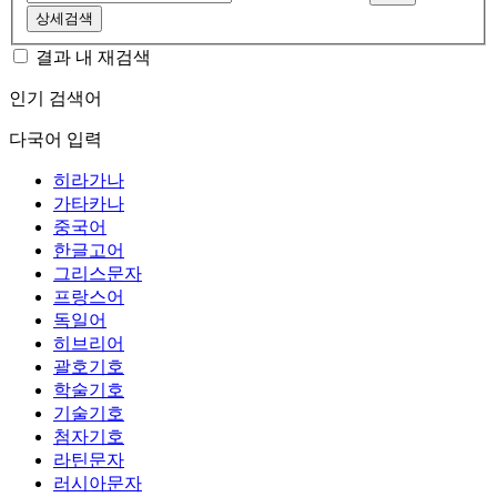
상세검색
결과 내 재검색
인기 검색어
다국어 입력
히라가나
가타카나
중국어
한글고어
그리스문자
프랑스어
독일어
히브리어
괄호기호
학술기호
기술기호
첨자기호
라틴문자
러시아문자