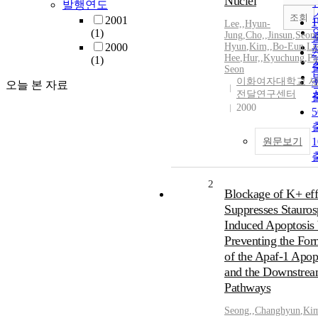
Nuclei
발행연도
조회
2001
Lee,
,
Hyun-
(1)
Jung
,
Cho,
,
Jinsun
,
Seon
2000
Hyun
,
Kim,
,
Bo-Eun
,
Le
Hee
,
Hur,
,
Kyuchung
,
Pa
(1)
Seon
이화여자대학교 
오늘 본 자료
전달연구센터
2000
원문보기
2
Blockage of K+ eff
Suppresses Stauros
Induced Apoptosis
Preventing the For
of the Apaf-1 Apo
and the Downstre
Pathways
Seong,
,
Changhyun
,
Ki