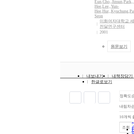
Eun
,
Cho,
,
Jinsun
,
Park,
,
Hee
,
Lee,
,
Yun-
Hee
,
Hur,
,
Kyuchung
,
Pa
Seon
이화여자대학교 
전달연구센터
2001
원문보기
내보내기
내책장담기
한글로보기
정확도
내림차
10개씩
조회