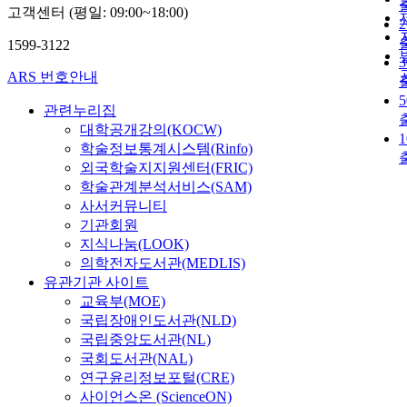
고객센터 (평일: 09:00~18:00)
1599-3122
ARS 번호안내
관련누리집
대학공개강의(KOCW)
학술정보통계시스템(Rinfo)
외국학술지지원센터(FRIC)
학술관계분석서비스(SAM)
사서커뮤니티
기관회원
지식나눔(LOOK)
의학전자도서관(MEDLIS)
유관기관 사이트
교육부(MOE)
국립장애인도서관(NLD)
국립중앙도서관(NL)
국회도서관(NAL)
연구윤리정보포털(CRE)
사이언스온 (ScienceON)