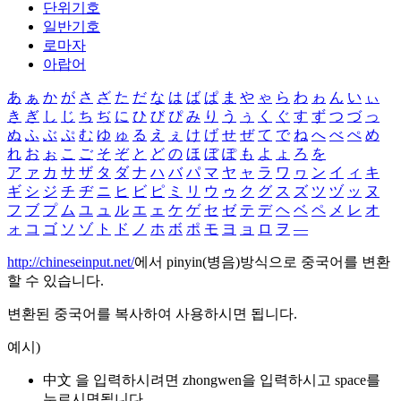
단위기호
일반기호
로마자
아랍어
あ
ぁ
か
が
さ
ざ
た
だ
な
は
ば
ぱ
ま
や
ゃ
ら
わ
ゎ
ん
い
ぃ
き
ぎ
し
じ
ち
ぢ
に
ひ
び
ぴ
み
り
う
ぅ
く
ぐ
す
ず
つ
づ
っ
ぬ
ふ
ぶ
ぷ
む
ゆ
ゅ
る
え
ぇ
け
げ
せ
ぜ
て
で
ね
へ
べ
ぺ
め
れ
お
ぉ
こ
ご
そ
ぞ
と
ど
の
ほ
ぼ
ぽ
も
よ
ょ
ろ
を
ア
ァ
カ
サ
ザ
タ
ダ
ナ
ハ
バ
パ
マ
ヤ
ャ
ラ
ワ
ヮ
ン
イ
ィ
キ
ギ
シ
ジ
チ
ヂ
ニ
ヒ
ビ
ピ
ミ
リ
ウ
ゥ
ク
グ
ス
ズ
ツ
ヅ
ッ
ヌ
フ
ブ
プ
ム
ユ
ュ
ル
エ
ェ
ケ
ゲ
セ
ゼ
テ
デ
ヘ
ベ
ペ
メ
レ
オ
ォ
コ
ゴ
ソ
ゾ
ト
ド
ノ
ホ
ボ
ポ
モ
ヨ
ョ
ロ
ヲ
―
http://chineseinput.net/
에서 pinyin(병음)방식으로 중국어를 변환
할 수 있습니다.
변환된 중국어를 복사하여 사용하시면 됩니다.
예시)
中文 을 입력하시려면
zhongwen
을 입력하시고 space를
누르시면됩니다.