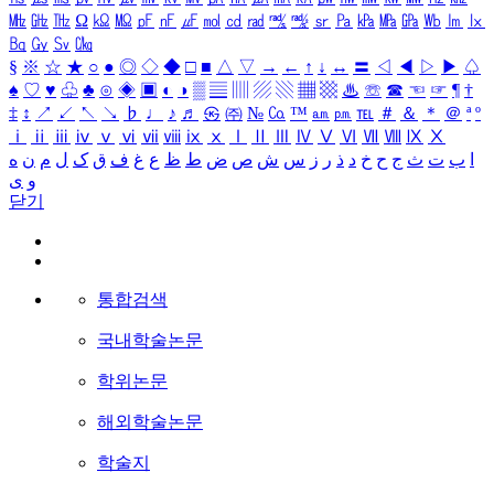
㎒
㎓
㎔
Ω
㏀
㏁
㎊
㎋
㎌
㏖
㏅
㎭
㎮
㎯
㏛
㎩
㎪
㎫
㎬
㏝
㏐
㏓
㏃
㏉
㏜
㏆
§
※
☆
★
○
●
◎
◇
◆
□
■
△
▽
→
←
↑
↓
↔
〓
◁
◀
▷
▶
♤
♠
♡
♥
♧
♣
⊙
◈
▣
◐
◑
▒
▤
▥
▨
▧
▦
▩
♨
☏
☎
☜
☞
¶
†
‡
↕
↗
↙
↖
↘
♭
♩
♪
♬
㉿
㈜
№
㏇
™
㏂
㏘
℡
＃
＆
＊
＠
ª
º
ⅰ
ⅱ
ⅲ
ⅳ
ⅴ
ⅵ
ⅶ
ⅷ
ⅸ
ⅹ
Ⅰ
Ⅱ
Ⅲ
Ⅳ
Ⅴ
Ⅵ
Ⅶ
Ⅷ
Ⅸ
Ⅹ
ا
ب
ت
ث
ج
ح
خ
د
ذ
ر
ز
س
ش
ص
ض
ط
ظ
ع
غ
ف
ق
ک
ل
م
ن
ه
و
ی
닫기
통합검색
국내학술논문
학위논문
해외학술논문
학술지