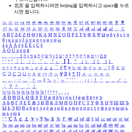
北京 을 입력하시려면
beijing
을 입력하시고 space를 누르
시면 됩니다.
ㅥ
ㅦ
ㅧ
ㅨ
ㅩ
ㅪ
ㅫ
ㅬ
ㅭ
ㅮ
ㅯ
ㅰ
ㅱ
ㅲ
ㅳ
ㅴ
ㅵ
ㅶ
ㅷ
ㅸ
ㅹ
ㅺ
ㅻ
ㅼ
ㅽ
ㅾ
ㅿ
ㆀ
ㆁ
ㆂ
ㆃ
ㆄ
ㆅ
ㆆ
ㆇ
ㆈ
ㆉ
ㆊ
ㆋ
ㆌ
ㆍ
ㆎ
Α
Β
Γ
Δ
Ε
Ζ
Η
Θ
Ι
Κ
Λ
Μ
Ν
Ξ
Ο
Π
Ρ
Σ
Τ
Υ
Φ
Χ
Ψ
Ω
α
β
γ
δ
ε
ζ
η
θ
ι
κ
λ
μ
ν
ξ
ο
π
ρ
σ
τ
υ
φ
χ
ψ
ω
á
à
Á
À
é
è
É
È
ç
Ç
ê
Ä
Ö
Ü
ä
ö
ü
ß
ְ
ֳ
ֲ
ֱ
ָ
ַ
ֵ
ֶ
ִ
ֹ
ּ
ֻ
ׂ
ׁ
ּ
ב
ה
נ
מ
צ
ת
ץ
ש
ד
ג
כ
ע
י
ח
ל
ך
ף
ק
ר
א
ט
ו
ן
ם
פ
‘
’
“
”
〔
〕
〈
〉
「
」
『
』
【
】
＂
（
）
［
］
｛
｝
±
×
÷
≠
≤
≥
∞
∴
♂
♀
∠
⊥
⌒
∂
∇
≡
≒
≪
≫
√
∽
∝
∵
∫
∬
∈
∋
⊆
⊇
⊂
⊃
∪
∩
∧
∨
￢
⇒
⇔
∀
∃
∮
∑
∏
＋
－
＜
＝
＞
、
。
·
‥
…
¨
〃
―
∥
＼
∼
´
～
ˇ
˘
˝
˚
˙
¸
˛
¡
¿
ː
！
＇
，
．
／
：
；
？
＾
＿
｀
｜
½
⅓
⅔
¼
¾
⅛
⅜
⅝
⅞
¹
²
³
⁴
ⁿ
₁
₂
₃
₄
Æ
Ð
Ħ
Ĳ
Ł
Ø
Œ
Þ
Ŧ
Ŋ
æ
đ
ð
ħ
ı
ĳ
ĸ
ŀ
ł
ø
œ
ß
þ
ŧ
ŋ
ŉ
А
Б
В
Г
Д
Е
Ё
Ж
З
И
Й
К
Л
М
Н
О
П
Р
С
Т
У
Ф
Х
Ц
Ч
Ш
Щ
Ъ
Ы
Ь
Э
Ю
Я
а
б
в
г
д
е
ё
ж
з
и
й
к
л
м
н
о
п
р
с
т
у
ф
х
ц
ч
ш
щ
ъ
ы
ь
э
ю
я
′
″
℃
Å
￠
￡
￥
¤
℉
‰
＄
％
Ｆ
￦
㎕
㎖
㎗
ℓ
㎘
㏄
㎣
㎤
㎥
㎦
㎙
㎚
㎛
㎜
㎝
㎞
㎟
㎠
㎡
㎢
㏊
㎍
㎎
㎏
㏏
㎈
㎉
㏈
㎧
㎨
㎰
㎱
㎲
㎳
㎴
㎵
㎶
㎷
㎸
㎹
㎀
㎁
㎂
㎃
㎄
㎺
㎻
㎽
㎾
㎿
㎐
㎑