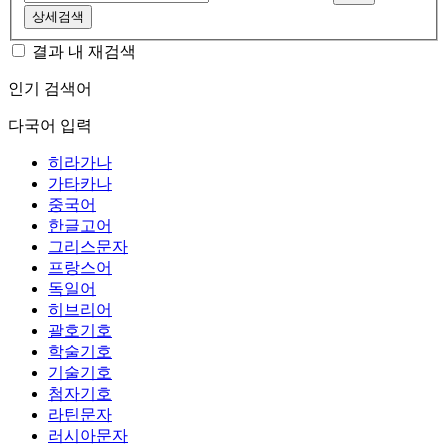
상세검색
결과 내 재검색
인기 검색어
다국어 입력
히라가나
가타카나
중국어
한글고어
그리스문자
프랑스어
독일어
히브리어
괄호기호
학술기호
기술기호
첨자기호
라틴문자
러시아문자