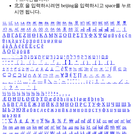
北京 을 입력하시려면
beijing
을 입력하시고 space를 누르
시면 됩니다.
ㅥ
ㅦ
ㅧ
ㅨ
ㅩ
ㅪ
ㅫ
ㅬ
ㅭ
ㅮ
ㅯ
ㅰ
ㅱ
ㅲ
ㅳ
ㅴ
ㅵ
ㅶ
ㅷ
ㅸ
ㅹ
ㅺ
ㅻ
ㅼ
ㅽ
ㅾ
ㅿ
ㆀ
ㆁ
ㆂ
ㆃ
ㆄ
ㆅ
ㆆ
ㆇ
ㆈ
ㆉ
ㆊ
ㆋ
ㆌ
ㆍ
ㆎ
Α
Β
Γ
Δ
Ε
Ζ
Η
Θ
Ι
Κ
Λ
Μ
Ν
Ξ
Ο
Π
Ρ
Σ
Τ
Υ
Φ
Χ
Ψ
Ω
α
β
γ
δ
ε
ζ
η
θ
ι
κ
λ
μ
ν
ξ
ο
π
ρ
σ
τ
υ
φ
χ
ψ
ω
á
à
Á
À
é
è
É
È
ç
Ç
ê
Ä
Ö
Ü
ä
ö
ü
ß
ְ
ֳ
ֲ
ֱ
ָ
ַ
ֵ
ֶ
ִ
ֹ
ּ
ֻ
ׂ
ׁ
ּ
ב
ה
נ
מ
צ
ת
ץ
ש
ד
ג
כ
ע
י
ח
ל
ך
ף
ק
ר
א
ט
ו
ן
ם
פ
‘
’
“
”
〔
〕
〈
〉
「
」
『
』
【
】
＂
（
）
［
］
｛
｝
±
×
÷
≠
≤
≥
∞
∴
♂
♀
∠
⊥
⌒
∂
∇
≡
≒
≪
≫
√
∽
∝
∵
∫
∬
∈
∋
⊆
⊇
⊂
⊃
∪
∩
∧
∨
￢
⇒
⇔
∀
∃
∮
∑
∏
＋
－
＜
＝
＞
、
。
·
‥
…
¨
〃
―
∥
＼
∼
´
～
ˇ
˘
˝
˚
˙
¸
˛
¡
¿
ː
！
＇
，
．
／
：
；
？
＾
＿
｀
｜
½
⅓
⅔
¼
¾
⅛
⅜
⅝
⅞
¹
²
³
⁴
ⁿ
₁
₂
₃
₄
Æ
Ð
Ħ
Ĳ
Ł
Ø
Œ
Þ
Ŧ
Ŋ
æ
đ
ð
ħ
ı
ĳ
ĸ
ŀ
ł
ø
œ
ß
þ
ŧ
ŋ
ŉ
А
Б
В
Г
Д
Е
Ё
Ж
З
И
Й
К
Л
М
Н
О
П
Р
С
Т
У
Ф
Х
Ц
Ч
Ш
Щ
Ъ
Ы
Ь
Э
Ю
Я
а
б
в
г
д
е
ё
ж
з
и
й
к
л
м
н
о
п
р
с
т
у
ф
х
ц
ч
ш
щ
ъ
ы
ь
э
ю
я
′
″
℃
Å
￠
￡
￥
¤
℉
‰
＄
％
Ｆ
￦
㎕
㎖
㎗
ℓ
㎘
㏄
㎣
㎤
㎥
㎦
㎙
㎚
㎛
㎜
㎝
㎞
㎟
㎠
㎡
㎢
㏊
㎍
㎎
㎏
㏏
㎈
㎉
㏈
㎧
㎨
㎰
㎱
㎲
㎳
㎴
㎵
㎶
㎷
㎸
㎹
㎀
㎁
㎂
㎃
㎄
㎺
㎻
㎽
㎾
㎿
㎐
㎑