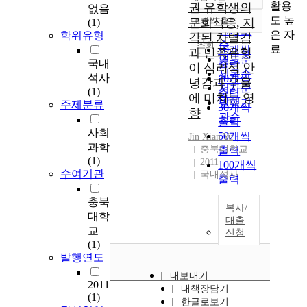
정확도
활용
권 유학생의
없음
순
도 높
문화적응, 지
10개씩 출력
(1)
내림차순
인기도
은 자
학위유형
각된 차별감
순
조회
료
10개씩
과 민족유형
연도순
국내
출력
이 심리적 안
제목순
석사
20개씩
녕감과 우울
저자순
(1)
출력
에 미치는 영
발행기
주제분류
30개씩
향
관순
출력
사회
50개씩
Jin
Xian
Yu
과학
충북대학교
출력
(1)
2011
100개씩
수여기관
국내석사
출력
충북
복사/
대학
대출
교
신청
(1)
발행연도
내보내기
2011
내책장담기
(1)
한글로보기