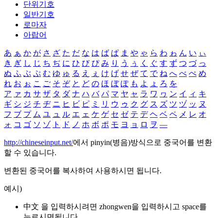
단위기호
일반기호
로마자
아랍어
あ
ぁ
か
が
さ
ざ
た
だ
な
は
ば
ぱ
ま
や
ゃ
ら
わ
ゎ
ん
い
ぃ
き
ぎ
し
じ
ち
ぢ
に
ひ
び
ぴ
み
り
う
ぅ
く
ぐ
す
ず
つ
づ
っ
ぬ
ふ
ぶ
ぷ
む
ゆ
ゅ
る
え
ぇ
け
げ
せ
ぜ
て
で
ね
へ
べ
ぺ
め
れ
お
ぉ
こ
ご
そ
ぞ
と
ど
の
ほ
ぼ
ぽ
も
よ
ょ
ろ
を
ア
ァ
カ
サ
ザ
タ
ダ
ナ
ハ
バ
パ
マ
ヤ
ャ
ラ
ワ
ヮ
ン
イ
ィ
キ
ギ
シ
ジ
チ
ヂ
ニ
ヒ
ビ
ピ
ミ
リ
ウ
ゥ
ク
グ
ス
ズ
ツ
ヅ
ッ
ヌ
フ
ブ
プ
ム
ユ
ュ
ル
エ
ェ
ケ
ゲ
セ
ゼ
テ
デ
ヘ
ベ
ペ
メ
レ
オ
ォ
コ
ゴ
ソ
ゾ
ト
ド
ノ
ホ
ボ
ポ
モ
ヨ
ョ
ロ
ヲ
―
http://chineseinput.net/
에서 pinyin(병음)방식으로 중국어를 변환
할 수 있습니다.
변환된 중국어를 복사하여 사용하시면 됩니다.
예시)
中文 을 입력하시려면
zhongwen
을 입력하시고 space를
누르시면됩니다.