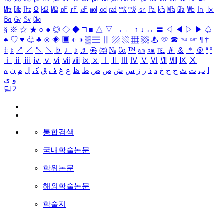
㎒
㎓
㎔
Ω
㏀
㏁
㎊
㎋
㎌
㏖
㏅
㎭
㎮
㎯
㏛
㎩
㎪
㎫
㎬
㏝
㏐
㏓
㏃
㏉
㏜
㏆
§
※
☆
★
○
●
◎
◇
◆
□
■
△
▽
→
←
↑
↓
↔
〓
◁
◀
▷
▶
♤
♠
♡
♥
♧
♣
⊙
◈
▣
◐
◑
▒
▤
▥
▨
▧
▦
▩
♨
☏
☎
☜
☞
¶
†
‡
↕
↗
↙
↖
↘
♭
♩
♪
♬
㉿
㈜
№
㏇
™
㏂
㏘
℡
＃
＆
＊
＠
ª
º
ⅰ
ⅱ
ⅲ
ⅳ
ⅴ
ⅵ
ⅶ
ⅷ
ⅸ
ⅹ
Ⅰ
Ⅱ
Ⅲ
Ⅳ
Ⅴ
Ⅵ
Ⅶ
Ⅷ
Ⅸ
Ⅹ
ا
ب
ت
ث
ج
ح
خ
د
ذ
ر
ز
س
ش
ص
ض
ط
ظ
ع
غ
ف
ق
ک
ل
م
ن
ه
و
ی
닫기
통합검색
국내학술논문
학위논문
해외학술논문
학술지