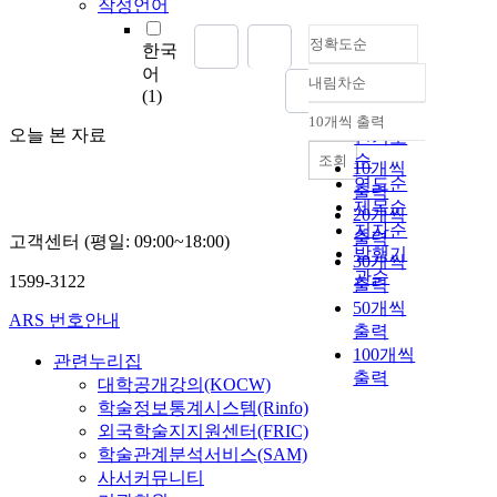
작성언어
정확도순
한국
어
내림차순
정확도
(1)
순
10개씩 출력
내림차순
오늘 본 자료
인기도
순
조회
10개씩
연도순
출력
제목순
20개씩
저자순
출력
고객센터 (평일: 09:00~18:00)
발행기
30개씩
관순
1599-3122
출력
50개씩
ARS 번호안내
출력
100개씩
관련누리집
출력
대학공개강의(KOCW)
학술정보통계시스템(Rinfo)
외국학술지지원센터(FRIC)
학술관계분석서비스(SAM)
사서커뮤니티