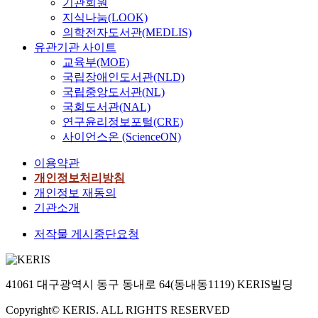
기관회원
지식나눔(LOOK)
의학전자도서관(MEDLIS)
유관기관 사이트
교육부(MOE)
국립장애인도서관(NLD)
국립중앙도서관(NL)
국회도서관(NAL)
연구윤리정보포털(CRE)
사이언스온 (ScienceON)
이용약관
개인정보처리방침
개인정보 재동의
기관소개
저작물 게시중단요청
41061 대구광역시 동구 동내로 64(동내동1119) KERIS빌딩
Copyright© KERIS. ALL RIGHTS RESERVED