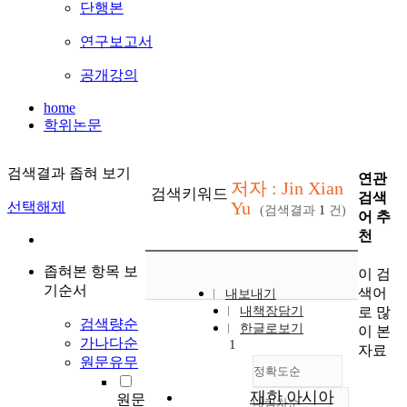
단행본
연구보고서
공개강의
home
학위논문
검색결과 좁혀 보기
연관
저자 : Jin Xian
검색키워드
검색
Yu
선택해제
(검색결과
1
건)
어 추
천
좁혀본 항목 보
이 검
기순서
색어
내보내기
로 많
내책장담기
검색량순
한글로보기
이 본
가나다순
1
자료
원문유무
정확도순
재한 아시아
원문
내림차순