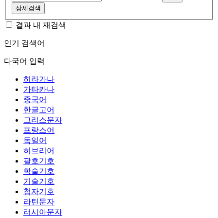
상세검색
결과 내 재검색
인기 검색어
다국어 입력
히라가나
가타카나
중국어
한글고어
그리스문자
프랑스어
독일어
히브리어
괄호기호
학술기호
기술기호
첨자기호
라틴문자
러시아문자