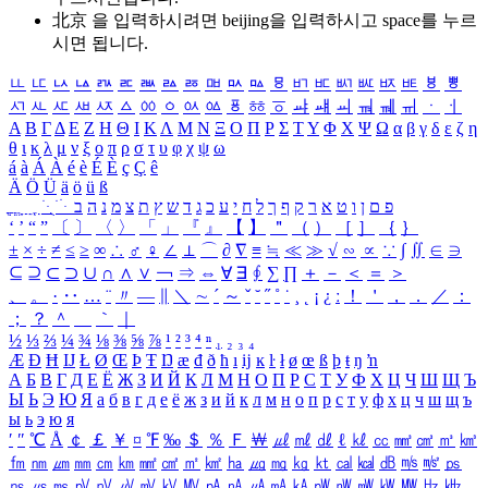
北京 을 입력하시려면
beijing
을 입력하시고 space를 누르
시면 됩니다.
ㅥ
ㅦ
ㅧ
ㅨ
ㅩ
ㅪ
ㅫ
ㅬ
ㅭ
ㅮ
ㅯ
ㅰ
ㅱ
ㅲ
ㅳ
ㅴ
ㅵ
ㅶ
ㅷ
ㅸ
ㅹ
ㅺ
ㅻ
ㅼ
ㅽ
ㅾ
ㅿ
ㆀ
ㆁ
ㆂ
ㆃ
ㆄ
ㆅ
ㆆ
ㆇ
ㆈ
ㆉ
ㆊ
ㆋ
ㆌ
ㆍ
ㆎ
Α
Β
Γ
Δ
Ε
Ζ
Η
Θ
Ι
Κ
Λ
Μ
Ν
Ξ
Ο
Π
Ρ
Σ
Τ
Υ
Φ
Χ
Ψ
Ω
α
β
γ
δ
ε
ζ
η
θ
ι
κ
λ
μ
ν
ξ
ο
π
ρ
σ
τ
υ
φ
χ
ψ
ω
á
à
Á
À
é
è
É
È
ç
Ç
ê
Ä
Ö
Ü
ä
ö
ü
ß
ְ
ֳ
ֲ
ֱ
ָ
ַ
ֵ
ֶ
ִ
ֹ
ּ
ֻ
ׂ
ׁ
ּ
ב
ה
נ
מ
צ
ת
ץ
ש
ד
ג
כ
ע
י
ח
ל
ך
ף
ק
ר
א
ט
ו
ן
ם
פ
‘
’
“
”
〔
〕
〈
〉
「
」
『
』
【
】
＂
（
）
［
］
｛
｝
±
×
÷
≠
≤
≥
∞
∴
♂
♀
∠
⊥
⌒
∂
∇
≡
≒
≪
≫
√
∽
∝
∵
∫
∬
∈
∋
⊆
⊇
⊂
⊃
∪
∩
∧
∨
￢
⇒
⇔
∀
∃
∮
∑
∏
＋
－
＜
＝
＞
、
。
·
‥
…
¨
〃
―
∥
＼
∼
´
～
ˇ
˘
˝
˚
˙
¸
˛
¡
¿
ː
！
＇
，
．
／
：
；
？
＾
＿
｀
｜
½
⅓
⅔
¼
¾
⅛
⅜
⅝
⅞
¹
²
³
⁴
ⁿ
₁
₂
₃
₄
Æ
Ð
Ħ
Ĳ
Ł
Ø
Œ
Þ
Ŧ
Ŋ
æ
đ
ð
ħ
ı
ĳ
ĸ
ŀ
ł
ø
œ
ß
þ
ŧ
ŋ
ŉ
А
Б
В
Г
Д
Е
Ё
Ж
З
И
Й
К
Л
М
Н
О
П
Р
С
Т
У
Ф
Х
Ц
Ч
Ш
Щ
Ъ
Ы
Ь
Э
Ю
Я
а
б
в
г
д
е
ё
ж
з
и
й
к
л
м
н
о
п
р
с
т
у
ф
х
ц
ч
ш
щ
ъ
ы
ь
э
ю
я
′
″
℃
Å
￠
￡
￥
¤
℉
‰
＄
％
Ｆ
￦
㎕
㎖
㎗
ℓ
㎘
㏄
㎣
㎤
㎥
㎦
㎙
㎚
㎛
㎜
㎝
㎞
㎟
㎠
㎡
㎢
㏊
㎍
㎎
㎏
㏏
㎈
㎉
㏈
㎧
㎨
㎰
㎱
㎲
㎳
㎴
㎵
㎶
㎷
㎸
㎹
㎀
㎁
㎂
㎃
㎄
㎺
㎻
㎽
㎾
㎿
㎐
㎑