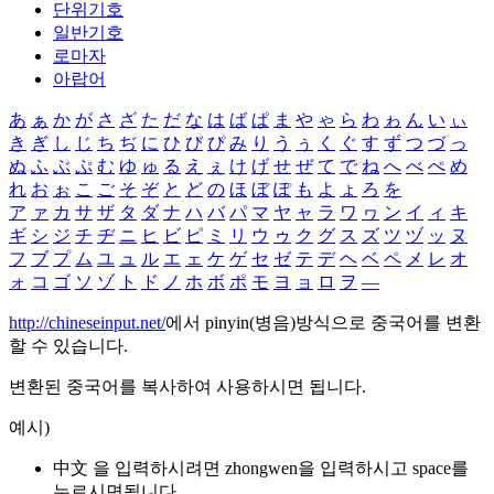
단위기호
일반기호
로마자
아랍어
あ
ぁ
か
が
さ
ざ
た
だ
な
は
ば
ぱ
ま
や
ゃ
ら
わ
ゎ
ん
い
ぃ
き
ぎ
し
じ
ち
ぢ
に
ひ
び
ぴ
み
り
う
ぅ
く
ぐ
す
ず
つ
づ
っ
ぬ
ふ
ぶ
ぷ
む
ゆ
ゅ
る
え
ぇ
け
げ
せ
ぜ
て
で
ね
へ
べ
ぺ
め
れ
お
ぉ
こ
ご
そ
ぞ
と
ど
の
ほ
ぼ
ぽ
も
よ
ょ
ろ
を
ア
ァ
カ
サ
ザ
タ
ダ
ナ
ハ
バ
パ
マ
ヤ
ャ
ラ
ワ
ヮ
ン
イ
ィ
キ
ギ
シ
ジ
チ
ヂ
ニ
ヒ
ビ
ピ
ミ
リ
ウ
ゥ
ク
グ
ス
ズ
ツ
ヅ
ッ
ヌ
フ
ブ
プ
ム
ユ
ュ
ル
エ
ェ
ケ
ゲ
セ
ゼ
テ
デ
ヘ
ベ
ペ
メ
レ
オ
ォ
コ
ゴ
ソ
ゾ
ト
ド
ノ
ホ
ボ
ポ
モ
ヨ
ョ
ロ
ヲ
―
http://chineseinput.net/
에서 pinyin(병음)방식으로 중국어를 변환
할 수 있습니다.
변환된 중국어를 복사하여 사용하시면 됩니다.
예시)
中文 을 입력하시려면
zhongwen
을 입력하시고 space를
누르시면됩니다.