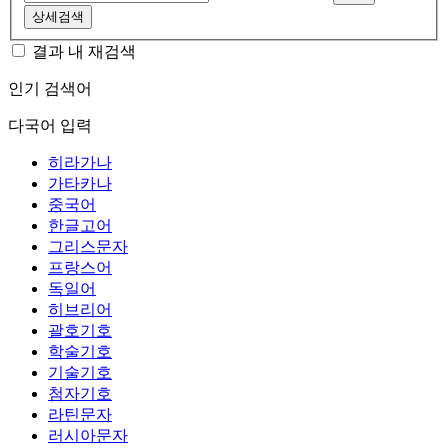
상세검색
결과 내 재검색
인기 검색어
다국어 입력
히라가나
가타카나
중국어
한글고어
그리스문자
프랑스어
독일어
히브리어
괄호기호
학술기호
기술기호
첨자기호
라틴문자
러시아문자