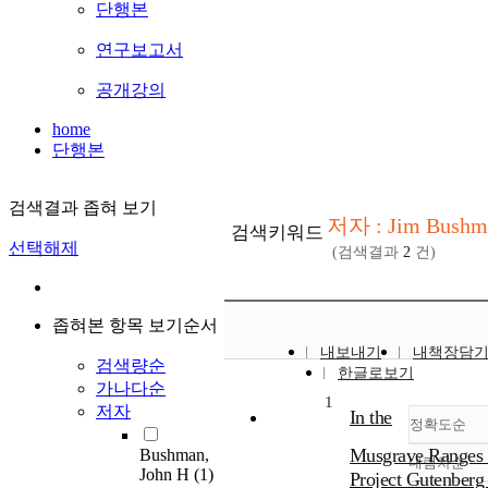
단행본
연구보고서
공개강의
home
단행본
검색결과 좁혀 보기
저자 : Jim Bushm
검색키워드
선택해제
(검색결과
2
건)
좁혀본 항목 보기순서
내보내기
내책장담
검색량순
한글로보기
가나다순
1
저자
In the
정확도순
Musgrave Ranges 
Bushman,
내림차순
정확
John H
(1)
Project Gutenber