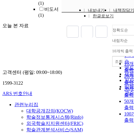
(1)
비도서
내보내기
내책장담
(1)
한글로보기
오늘 본 자료
정확도순
내림차순
정확
순
10개씩 출력
내림
인기
순
조회
10
연도
출력
고객센터 (평일: 09:00~18:00)
제목
20
저자
출력
1599-3122
발행
30
관순
ARS 번호안내
출력
50
관련누리집
출력
대학공개강의(KOCW)
10
학술정보통계시스템(Rinfo)
출력
외국학술지지원센터(FRIC)
학술관계분석서비스(SAM)