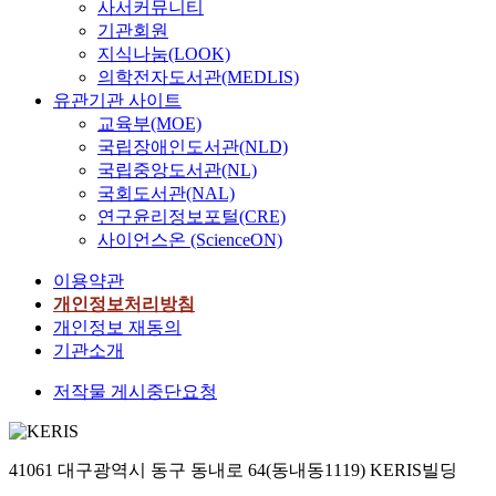
사서커뮤니티
기관회원
지식나눔(LOOK)
의학전자도서관(MEDLIS)
유관기관 사이트
교육부(MOE)
국립장애인도서관(NLD)
국립중앙도서관(NL)
국회도서관(NAL)
연구윤리정보포털(CRE)
사이언스온 (ScienceON)
이용약관
개인정보처리방침
개인정보 재동의
기관소개
저작물 게시중단요청
41061 대구광역시 동구 동내로 64(동내동1119) KERIS빌딩