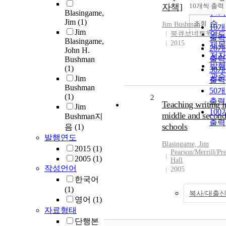
순
자책]
10개씩 출력
내림
Blasingame,
인기
Jim
(1)
순
조회
Jim
Bushman
10
Jim
북큐브네트웍스
연도
출력
Blasingame,
2015
제목
20
John H.
저자
출력
Bushman
발행
(1)
30
관순
Jim
출력
Bushman
50
(1)
2
출력
Teaching writing i
Jim
10
middle and second
Bushman지
출력
schools
음
(1)
발행연도
Blasingame,
Jim
2015
(1)
Pearson/Merrill/Pre
2005
(1)
Hall
작성언어
2005
한국어
(1)
복사/대출
영어
(1)
자료형태
단행본