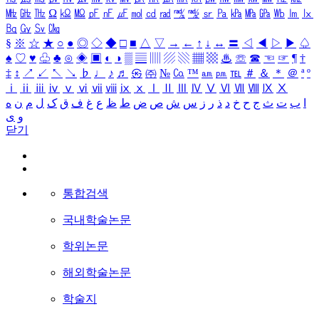
㎒
㎓
㎔
Ω
㏀
㏁
㎊
㎋
㎌
㏖
㏅
㎭
㎮
㎯
㏛
㎩
㎪
㎫
㎬
㏝
㏐
㏓
㏃
㏉
㏜
㏆
§
※
☆
★
○
●
◎
◇
◆
□
■
△
▽
→
←
↑
↓
↔
〓
◁
◀
▷
▶
♤
♠
♡
♥
♧
♣
⊙
◈
▣
◐
◑
▒
▤
▥
▨
▧
▦
▩
♨
☏
☎
☜
☞
¶
†
‡
↕
↗
↙
↖
↘
♭
♩
♪
♬
㉿
㈜
№
㏇
™
㏂
㏘
℡
＃
＆
＊
＠
ª
º
ⅰ
ⅱ
ⅲ
ⅳ
ⅴ
ⅵ
ⅶ
ⅷ
ⅸ
ⅹ
Ⅰ
Ⅱ
Ⅲ
Ⅳ
Ⅴ
Ⅵ
Ⅶ
Ⅷ
Ⅸ
Ⅹ
ا
ب
ت
ث
ج
ح
خ
د
ذ
ر
ز
س
ش
ص
ض
ط
ظ
ع
غ
ف
ق
ک
ل
م
ن
ه
و
ی
닫기
통합검색
국내학술논문
학위논문
해외학술논문
학술지