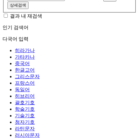
상세검색
결과 내 재검색
인기 검색어
다국어 입력
히라가나
가타카나
중국어
한글고어
그리스문자
프랑스어
독일어
히브리어
괄호기호
학술기호
기술기호
첨자기호
라틴문자
러시아문자