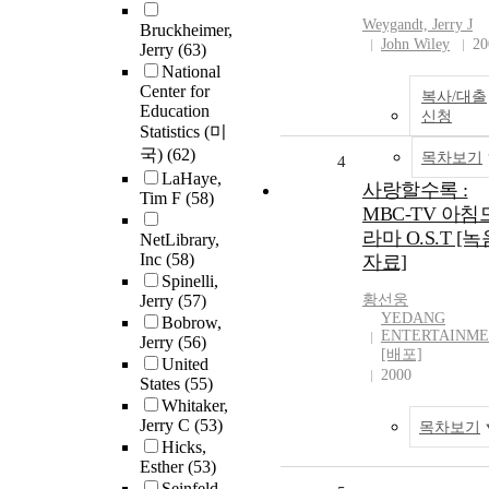
Weygandt,
Jerry
J
Bruckheimer,
John Wiley
20
Jerry
(63)
National
Center for
복사/대출
Education
신청
Statistics (미
국)
(62)
목차보기
4
LaHaye,
사랑할수록 :
Tim F
(58)
MBC-TV 아침
라마 O.S.T [녹
NetLibrary,
Inc
(58)
자료]
Spinelli,
Jerry
(57)
황선웅
YEDANG
Bobrow,
ENTERTAINM
Jerry
(56)
[배포]
United
2000
States
(55)
Whitaker,
Jerry C
(53)
목차보기
Hicks,
Esther
(53)
Seinfeld,