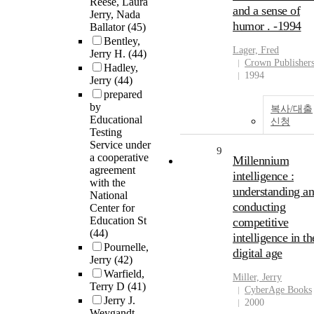
Reese, Laura
and a sense of
Jerry, Nada
humor . -1994
Ballator
(45)
Bentley,
Lager, Fred
Jerry H.
(44)
Crown Publisher
Hadley,
1994
Jerry
(44)
prepared
by
복사/대출
Educational
신청
Testing
Service under
9
a cooperative
Millennium
agreement
intelligence :
with the
understanding a
National
conducting
Center for
Education St
competitive
(44)
intelligence in th
Pournelle,
digital age
Jerry
(42)
Warfield,
Miller,
Jerry
Terry D
(41)
CyberAge Books
Jerry J.
2000
Weygandt,