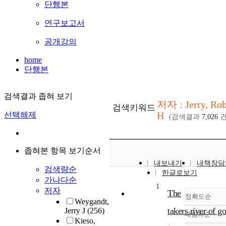
단행본
연구보고서
공개강의
home
단행본
검색결과 좁혀 보기
저자 : Jerry, Rob
검색키워드
H
선택해제
(검색결과
7,026
건
좁혀본 항목 보기순서
내보내기
내책장담
검색량순
한글로보기
가나다순
1
저자
The
정확도순
Weygandt,
takers river of g
Jerry J
(256)
내림차순
정확
Kieso,