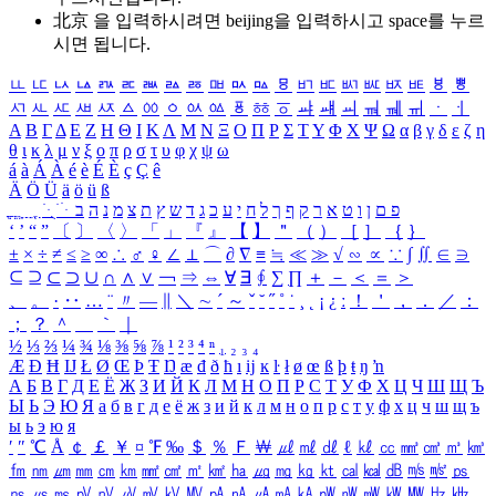
北京 을 입력하시려면
beijing
을 입력하시고 space를 누르
시면 됩니다.
ㅥ
ㅦ
ㅧ
ㅨ
ㅩ
ㅪ
ㅫ
ㅬ
ㅭ
ㅮ
ㅯ
ㅰ
ㅱ
ㅲ
ㅳ
ㅴ
ㅵ
ㅶ
ㅷ
ㅸ
ㅹ
ㅺ
ㅻ
ㅼ
ㅽ
ㅾ
ㅿ
ㆀ
ㆁ
ㆂ
ㆃ
ㆄ
ㆅ
ㆆ
ㆇ
ㆈ
ㆉ
ㆊ
ㆋ
ㆌ
ㆍ
ㆎ
Α
Β
Γ
Δ
Ε
Ζ
Η
Θ
Ι
Κ
Λ
Μ
Ν
Ξ
Ο
Π
Ρ
Σ
Τ
Υ
Φ
Χ
Ψ
Ω
α
β
γ
δ
ε
ζ
η
θ
ι
κ
λ
μ
ν
ξ
ο
π
ρ
σ
τ
υ
φ
χ
ψ
ω
á
à
Á
À
é
è
É
È
ç
Ç
ê
Ä
Ö
Ü
ä
ö
ü
ß
ְ
ֳ
ֲ
ֱ
ָ
ַ
ֵ
ֶ
ִ
ֹ
ּ
ֻ
ׂ
ׁ
ּ
ב
ה
נ
מ
צ
ת
ץ
ש
ד
ג
כ
ע
י
ח
ל
ך
ף
ק
ר
א
ט
ו
ן
ם
פ
‘
’
“
”
〔
〕
〈
〉
「
」
『
』
【
】
＂
（
）
［
］
｛
｝
±
×
÷
≠
≤
≥
∞
∴
♂
♀
∠
⊥
⌒
∂
∇
≡
≒
≪
≫
√
∽
∝
∵
∫
∬
∈
∋
⊆
⊇
⊂
⊃
∪
∩
∧
∨
￢
⇒
⇔
∀
∃
∮
∑
∏
＋
－
＜
＝
＞
、
。
·
‥
…
¨
〃
―
∥
＼
∼
´
～
ˇ
˘
˝
˚
˙
¸
˛
¡
¿
ː
！
＇
，
．
／
：
；
？
＾
＿
｀
｜
½
⅓
⅔
¼
¾
⅛
⅜
⅝
⅞
¹
²
³
⁴
ⁿ
₁
₂
₃
₄
Æ
Ð
Ħ
Ĳ
Ł
Ø
Œ
Þ
Ŧ
Ŋ
æ
đ
ð
ħ
ı
ĳ
ĸ
ŀ
ł
ø
œ
ß
þ
ŧ
ŋ
ŉ
А
Б
В
Г
Д
Е
Ё
Ж
З
И
Й
К
Л
М
Н
О
П
Р
С
Т
У
Ф
Х
Ц
Ч
Ш
Щ
Ъ
Ы
Ь
Э
Ю
Я
а
б
в
г
д
е
ё
ж
з
и
й
к
л
м
н
о
п
р
с
т
у
ф
х
ц
ч
ш
щ
ъ
ы
ь
э
ю
я
′
″
℃
Å
￠
￡
￥
¤
℉
‰
＄
％
Ｆ
￦
㎕
㎖
㎗
ℓ
㎘
㏄
㎣
㎤
㎥
㎦
㎙
㎚
㎛
㎜
㎝
㎞
㎟
㎠
㎡
㎢
㏊
㎍
㎎
㎏
㏏
㎈
㎉
㏈
㎧
㎨
㎰
㎱
㎲
㎳
㎴
㎵
㎶
㎷
㎸
㎹
㎀
㎁
㎂
㎃
㎄
㎺
㎻
㎽
㎾
㎿
㎐
㎑