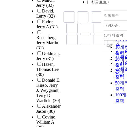
March,
한글로보기
Jerry
(32)
David,
정확도순
Larry
(32)
Fodor,
내림차순
Jerry A
(31)
정확
순
10개씩 출력
내림
Rosenberg,
인기
Jerry Martin
순
조회
10개
(31)
연도
출력
Goldman,
제목
Jerry
(31)
20개
저자
Hazen,
출력
발행
Thomas Lee
30개
(30)
관순
출력
Donald E.
50개
Kieso, Jerry
출력
J. Weygandt,
100
Terry D.
Warfield
(30)
출력
Alexander,
Jason
(30)
Covino,
William A