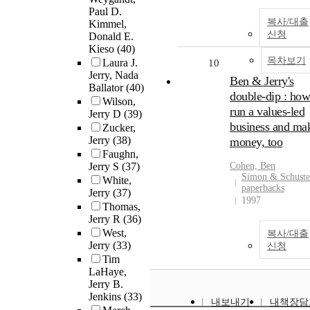
Paul D.
복사/대출
Kimmel,
신청
Donald E.
Kieso
(40)
목차보기
Laura J.
10
Jerry, Nada
Ben & Jerry's
Ballator
(40)
double-dip : how
Wilson,
run a values-led
Jerry D
(39)
business and ma
Zucker,
Jerry
(38)
money, too
Faughn,
Jerry S
(37)
Cohen, Ben
Simon & Schuste
White,
paperbacks
Jerry
(37)
1997
Thomas,
Jerry R
(36)
West,
복사/대출
Jerry
(33)
신청
Tim
LaHaye,
Jerry B.
Jenkins
(33)
내보내기
내책장담