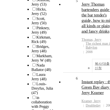
5
Jerry Thomas
Jerry
(53)
Hicks,
bartenders guide 
Jerry
(52)
the bar tender's
Scott,
guide, how to m
Jerry
(50)
all kinds or plain
Pinkney,
and fancy drinks
Jerry
(49)
Kirkman,
Thomas,
Jerry
Rick
(49)
The richest man 
Bridges,
Babylon
Jerry
(48)
2008
Markham,
Jerry W
(48)
복사/대출
Nada
신청
Ballator
(48)
Laura
6
Jerry
(48)
Instant replay : t
Louis-
Green Bay diary
Dreyfus, Julia
Jerry Kramer
(47)
in
Kramer,
Jerry
collaboration
Doubleday
20
with Peggy