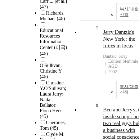
Carr ... [et al.]
(47)
복사/대출
Richards,
신청
Michael
(46)
7
Educational
Jerry Dantzic's
Resources
New York : the
Information
fifties in focus
Center (미국)
(46)
Dantzic,
Jerry
Edition Stemmle
O'Sullivan,
AGD
Christine Y
2002
(46)
Christine
복사/대출
Y.O'Sullivan;
신청
Laura Jerry;
Nada
Ballator;
8
Ben and Jerry's, 
Fiona Herr
inside scoop : h
(45)
Cherones,
two real guys bui
Tom
(45)
a business with
Clyde M.
social conscienc