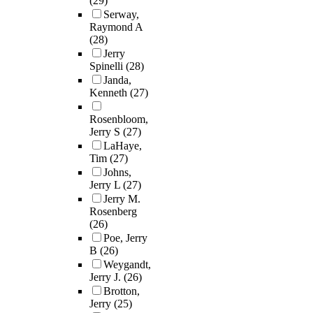
(29)
Serway,
Raymond A
(28)
Jerry
Spinelli
(28)
Janda,
Kenneth
(27)
Rosenbloom,
Jerry S
(27)
LaHaye,
Tim
(27)
Johns,
Jerry L
(27)
Jerry M.
Rosenberg
(26)
Poe, Jerry
B
(26)
Weygandt,
Jerry J.
(26)
Brotton,
Jerry
(25)