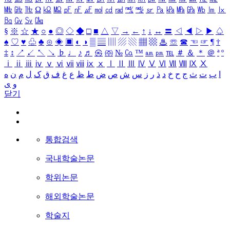
㎒
㎓
㎔
Ω
㏀
㏁
㎊
㎋
㎌
㏖
㏅
㎭
㎮
㎯
㏛
㎩
㎪
㎫
㎬
㏝
㏐
㏓
㏃
㏉
㏜
㏆
§
※
☆
★
○
●
◎
◇
◆
□
■
△
▽
→
←
↑
↓
↔
〓
◁
◀
▷
▶
♤
♠
♡
♥
♧
♣
⊙
◈
▣
◐
◑
▒
▤
▥
▨
▧
▦
▩
♨
☏
☎
☜
☞
¶
†
‡
↕
↗
↙
↖
↘
♭
♩
♪
♬
㉿
㈜
№
㏇
™
㏂
㏘
℡
＃
＆
＊
＠
ª
º
ⅰ
ⅱ
ⅲ
ⅳ
ⅴ
ⅵ
ⅶ
ⅷ
ⅸ
ⅹ
Ⅰ
Ⅱ
Ⅲ
Ⅳ
Ⅴ
Ⅵ
Ⅶ
Ⅷ
Ⅸ
Ⅹ
ا
ب
ت
ث
ج
ح
خ
د
ذ
ر
ز
س
ش
ص
ض
ط
ظ
ع
غ
ف
ق
ک
ل
م
ن
ه
و
ی
닫기
통합검색
국내학술논문
학위논문
해외학술논문
학술지