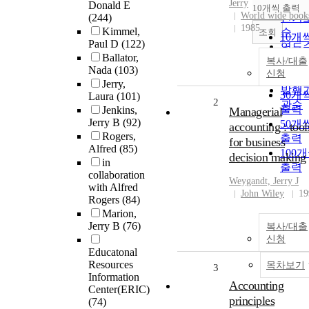
순
Jerry
Donald E
10개씩 출력
내림
World wide book
(244)
인기
1985
Kimmel,
순
조회
10개
Paul D
(122)
연도
출력
Ballator,
제목
복사/대출
20개
Nada
(103)
신청
저자
출력
Jerry,
발행
30개
Laura
(101)
2
관순
출력
Jenkins,
Managerial
Jerry B
(92)
50개
accounting : tool
Rogers,
출력
for business
Alfred
(85)
100
decision making
in
출력
collaboration
Weygandt,
Jerry
J
with Alfred
John Wiley
19
Rogers
(84)
Marion,
Jerry B
(76)
복사/대출
신청
Educatonal
Resources
목차보기
3
Information
Accounting
Center(ERIC)
principles
(74)