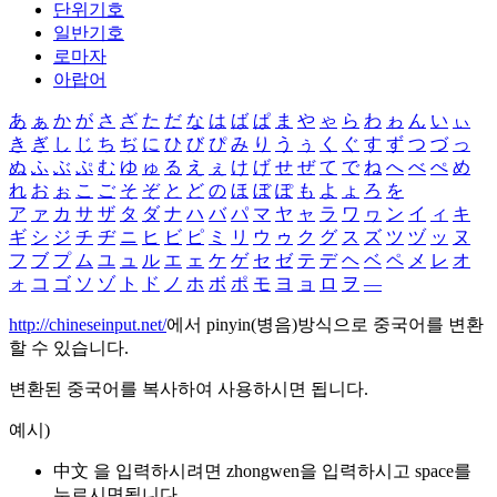
단위기호
일반기호
로마자
아랍어
あ
ぁ
か
が
さ
ざ
た
だ
な
は
ば
ぱ
ま
や
ゃ
ら
わ
ゎ
ん
い
ぃ
き
ぎ
し
じ
ち
ぢ
に
ひ
び
ぴ
み
り
う
ぅ
く
ぐ
す
ず
つ
づ
っ
ぬ
ふ
ぶ
ぷ
む
ゆ
ゅ
る
え
ぇ
け
げ
せ
ぜ
て
で
ね
へ
べ
ぺ
め
れ
お
ぉ
こ
ご
そ
ぞ
と
ど
の
ほ
ぼ
ぽ
も
よ
ょ
ろ
を
ア
ァ
カ
サ
ザ
タ
ダ
ナ
ハ
バ
パ
マ
ヤ
ャ
ラ
ワ
ヮ
ン
イ
ィ
キ
ギ
シ
ジ
チ
ヂ
ニ
ヒ
ビ
ピ
ミ
リ
ウ
ゥ
ク
グ
ス
ズ
ツ
ヅ
ッ
ヌ
フ
ブ
プ
ム
ユ
ュ
ル
エ
ェ
ケ
ゲ
セ
ゼ
テ
デ
ヘ
ベ
ペ
メ
レ
オ
ォ
コ
ゴ
ソ
ゾ
ト
ド
ノ
ホ
ボ
ポ
モ
ヨ
ョ
ロ
ヲ
―
http://chineseinput.net/
에서 pinyin(병음)방식으로 중국어를 변환
할 수 있습니다.
변환된 중국어를 복사하여 사용하시면 됩니다.
예시)
中文 을 입력하시려면
zhongwen
을 입력하시고 space를
누르시면됩니다.