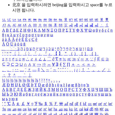
北京 을 입력하시려면
beijing
을 입력하시고 space를 누르
시면 됩니다.
ㅥ
ㅦ
ㅧ
ㅨ
ㅩ
ㅪ
ㅫ
ㅬ
ㅭ
ㅮ
ㅯ
ㅰ
ㅱ
ㅲ
ㅳ
ㅴ
ㅵ
ㅶ
ㅷ
ㅸ
ㅹ
ㅺ
ㅻ
ㅼ
ㅽ
ㅾ
ㅿ
ㆀ
ㆁ
ㆂ
ㆃ
ㆄ
ㆅ
ㆆ
ㆇ
ㆈ
ㆉ
ㆊ
ㆋ
ㆌ
ㆍ
ㆎ
Α
Β
Γ
Δ
Ε
Ζ
Η
Θ
Ι
Κ
Λ
Μ
Ν
Ξ
Ο
Π
Ρ
Σ
Τ
Υ
Φ
Χ
Ψ
Ω
α
β
γ
δ
ε
ζ
η
θ
ι
κ
λ
μ
ν
ξ
ο
π
ρ
σ
τ
υ
φ
χ
ψ
ω
á
à
Á
À
é
è
É
È
ç
Ç
ê
Ä
Ö
Ü
ä
ö
ü
ß
ְ
ֳ
ֲ
ֱ
ָ
ַ
ֵ
ֶ
ִ
ֹ
ּ
ֻ
ׂ
ׁ
ּ
ב
ה
נ
מ
צ
ת
ץ
ש
ד
ג
כ
ע
י
ח
ל
ך
ף
ק
ר
א
ט
ו
ן
ם
פ
‘
’
“
”
〔
〕
〈
〉
「
」
『
』
【
】
＂
（
）
［
］
｛
｝
±
×
÷
≠
≤
≥
∞
∴
♂
♀
∠
⊥
⌒
∂
∇
≡
≒
≪
≫
√
∽
∝
∵
∫
∬
∈
∋
⊆
⊇
⊂
⊃
∪
∩
∧
∨
￢
⇒
⇔
∀
∃
∮
∑
∏
＋
－
＜
＝
＞
、
。
·
‥
…
¨
〃
―
∥
＼
∼
´
～
ˇ
˘
˝
˚
˙
¸
˛
¡
¿
ː
！
＇
，
．
／
：
；
？
＾
＿
｀
｜
½
⅓
⅔
¼
¾
⅛
⅜
⅝
⅞
¹
²
³
⁴
ⁿ
₁
₂
₃
₄
Æ
Ð
Ħ
Ĳ
Ł
Ø
Œ
Þ
Ŧ
Ŋ
æ
đ
ð
ħ
ı
ĳ
ĸ
ŀ
ł
ø
œ
ß
þ
ŧ
ŋ
ŉ
А
Б
В
Г
Д
Е
Ё
Ж
З
И
Й
К
Л
М
Н
О
П
Р
С
Т
У
Ф
Х
Ц
Ч
Ш
Щ
Ъ
Ы
Ь
Э
Ю
Я
а
б
в
г
д
е
ё
ж
з
и
й
к
л
м
н
о
п
р
с
т
у
ф
х
ц
ч
ш
щ
ъ
ы
ь
э
ю
я
′
″
℃
Å
￠
￡
￥
¤
℉
‰
＄
％
Ｆ
￦
㎕
㎖
㎗
ℓ
㎘
㏄
㎣
㎤
㎥
㎦
㎙
㎚
㎛
㎜
㎝
㎞
㎟
㎠
㎡
㎢
㏊
㎍
㎎
㎏
㏏
㎈
㎉
㏈
㎧
㎨
㎰
㎱
㎲
㎳
㎴
㎵
㎶
㎷
㎸
㎹
㎀
㎁
㎂
㎃
㎄
㎺
㎻
㎽
㎾
㎿
㎐
㎑