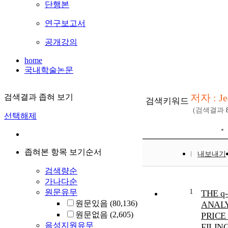
단행본
연구보고서
공개강의
home
국내학술논문
저자 : Je
검색결과 좁혀 보기
검색키워드
(검색결과
선택해제
좁혀본 항목 보기순서
내보내기
검색량순
가나다순
1
원문유무
THE q
원문있음
(80,136)
ANALY
원문없음
(2,605)
PRICE
음성지원유무
FILIN