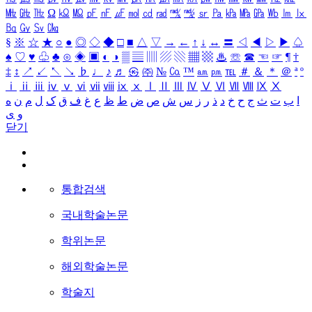
㎒
㎓
㎔
Ω
㏀
㏁
㎊
㎋
㎌
㏖
㏅
㎭
㎮
㎯
㏛
㎩
㎪
㎫
㎬
㏝
㏐
㏓
㏃
㏉
㏜
㏆
§
※
☆
★
○
●
◎
◇
◆
□
■
△
▽
→
←
↑
↓
↔
〓
◁
◀
▷
▶
♤
♠
♡
♥
♧
♣
⊙
◈
▣
◐
◑
▒
▤
▥
▨
▧
▦
▩
♨
☏
☎
☜
☞
¶
†
‡
↕
↗
↙
↖
↘
♭
♩
♪
♬
㉿
㈜
№
㏇
™
㏂
㏘
℡
＃
＆
＊
＠
ª
º
ⅰ
ⅱ
ⅲ
ⅳ
ⅴ
ⅵ
ⅶ
ⅷ
ⅸ
ⅹ
Ⅰ
Ⅱ
Ⅲ
Ⅳ
Ⅴ
Ⅵ
Ⅶ
Ⅷ
Ⅸ
Ⅹ
ا
ب
ت
ث
ج
ح
خ
د
ذ
ر
ز
س
ش
ص
ض
ط
ظ
ع
غ
ف
ق
ک
ل
م
ن
ه
و
ی
닫기
통합검색
국내학술논문
학위논문
해외학술논문
학술지