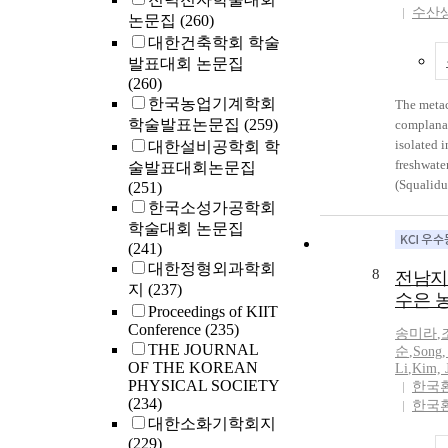
level pred
수산
논문집
(260)
dependent
대한건축학회 학술
발표대회 논문집
(260)
한국농업기계학회
The meta
학술발표논문집
(259)
complana
isolated 
대한설비공학회 학
freshwate
술발표대회논문집
(Squalidu
(251)
from the 
한국소성가공학회
Gyeongsan
학술대회 논문집
with bump
(241)
showed e
대한정형외과학회
8
전남지
fish were
지
(237)
수은 
metacerca
Proceedings of KIIT
2.85~5.89
Conference
(235)
송미라
,
metacerca
THE JOURNAL
순
,
Song,
fish and 
OF THE KOREAN
Li
,
Kim, 
PHYSICAL SOCIETY
examined 
한국
(234)
sizing 7 
한국
대한소화기학회지
This is th
(229)
and morta