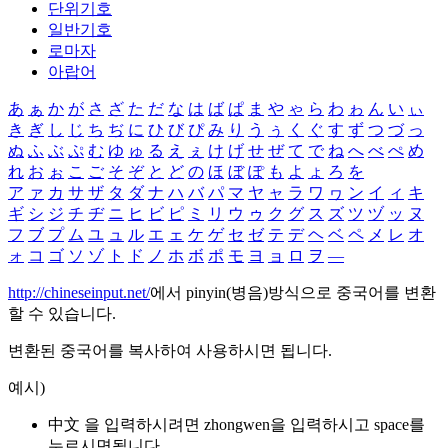
단위기호
일반기호
로마자
아랍어
あ
ぁ
か
が
さ
ざ
た
だ
な
は
ば
ぱ
ま
や
ゃ
ら
わ
ゎ
ん
い
ぃ
き
ぎ
し
じ
ち
ぢ
に
ひ
び
ぴ
み
り
う
ぅ
く
ぐ
す
ず
つ
づ
っ
ぬ
ふ
ぶ
ぷ
む
ゆ
ゅ
る
え
ぇ
け
げ
せ
ぜ
て
で
ね
へ
べ
ぺ
め
れ
お
ぉ
こ
ご
そ
ぞ
と
ど
の
ほ
ぼ
ぽ
も
よ
ょ
ろ
を
ア
ァ
カ
サ
ザ
タ
ダ
ナ
ハ
バ
パ
マ
ヤ
ャ
ラ
ワ
ヮ
ン
イ
ィ
キ
ギ
シ
ジ
チ
ヂ
ニ
ヒ
ビ
ピ
ミ
リ
ウ
ゥ
ク
グ
ス
ズ
ツ
ヅ
ッ
ヌ
フ
ブ
プ
ム
ユ
ュ
ル
エ
ェ
ケ
ゲ
セ
ゼ
テ
デ
ヘ
ベ
ペ
メ
レ
オ
ォ
コ
ゴ
ソ
ゾ
ト
ド
ノ
ホ
ボ
ポ
モ
ヨ
ョ
ロ
ヲ
―
http://chineseinput.net/
에서 pinyin(병음)방식으로 중국어를 변환
할 수 있습니다.
변환된 중국어를 복사하여 사용하시면 됩니다.
예시)
中文 을 입력하시려면
zhongwen
을 입력하시고 space를
누르시면됩니다.