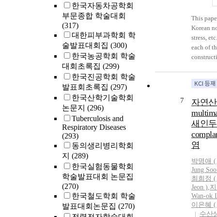
한국자동차공학회
prepared.
부문종합 학술대회
Jeon’s or
This pape
(317)
using the
Korean no
대한피부과학회 학
fabricated
stress, et
술발표대회집
(300)
sagittal 
each of t
한국농공학회 학술
augmentat
construct
received 
대회초록집
(299)
(2019b) p
posteroan
한국진공학회 학술
version o
postreten
hypothesi
발표회초록집
(297)
results we
approach,
한국산학기술학회
7
자연산 점
and skelet
reading is
논문지
(296)
multim
years of 
(TopP/Foc
Tuberculosis and
새인두흡충
mandibula
operator 
Respiratory Diseases
bodies, an
compla
reading c
(293)
in a quan
염
in ApplP, 
동의생리병리학회
sharing o
be shown 
지
(289)
박명애 ( M
movement 
MNCs are 
한국실험동물학회
Jung Soo
possible.
head and 
학술발표대회 논문집
최희정 ( H
actualize
projectio
(270)
Jeon
)
,
지보
performa
supported
한국철도학회 학술
Wan-ok L
clinician
which pre
이은혜 ( E
발표대회논문집
(270)
lexical di
수산
전력전자학술대회