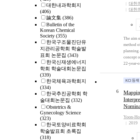
Jeon's mo
대한
대한내과학회지
prepared.
대한
(406)
Jeon's or
論文集
(386)
using the
Bulletin of the
fabricated
Korean Chemical
sagittal 
Society
(355)
The aim o
augmentat
한국구조물진단유
method of
received 
지관리공학회 학술발
planning 
posteroan
표회 논문집
(343)
concept o
postreten
한국신재생에너지
22-year-o
results we
학회 학술대회논문집
was referr
and skelet
(339)
facial de
years of 
한국체육과학회지
correct a
mandibula
(334)
asymmetry
bodies, an
6
Mappin
한국추진공학회 학
labiovers
in a quan
Interpr
술대회논문집
(332)
incisors, 
sharing o
Nominat
Obstetrics &
bimaxilla
movement 
Gynecology Science
planned. 
possible.
Yoon-H
(323)
treatment
actualize
2019
한국토양비료학회
concept o
performa
학술발표회 초록집
surgical 
clinician
(318)
Jeon’s mo