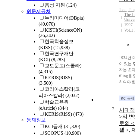
음성 지원
(124)
Jeon
, Ju
원문제공처
The I
누리미디어(DBpia)
Univer
(40,070)
1997
KISTI(ScienceON)
Vol.1 
(26,242)
한국학술정보
(KISS)
(15,938)
한국연구재단
1934년
(KCI)
(8,283)
이 있는 
교보문고(스콜라)
자는 초과
(4,315)
filin
KERIS(RISS)
하여야 한다
(3,500)
는, 어떤
코리아스칼라(코
대주주가 
리아스칼라)
(2,032)
할 가능성이
학술교육원
발표가 
(eArticle)
(844)
2
시대적
주장한다.
KERIS(RISS)
(473)
>의 변
한 합병 
등재정보
로의 <
다른 주장
KCI등재
(31,320)
젤 >,
기대효과로 
SCOPUS
(10,900)