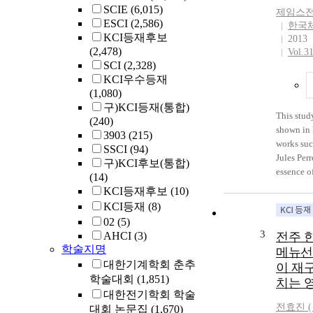
시에 상승
SCIE
(6,015)
제임스전
외부 대
ESCI
(2,586)
한국
함으로써
KCI등재후보
2013
되어 회
(2,478)
Vol.3
외부 대
SCI
(2,328)
한 실증적
KCI우수등재
항을 제안
(1,080)
경우에 국한
구)KCI등재(통합)
1990; Jar
This stud
(240)
al., 1
shown in l
3903
(215)
터링 역할
works suc
SSCI
(94)
자가가 대
Jules Perr
구)KCI후보(통합)
니었다. 
essence of
(14)
효과를 13
choreogra
KCI등재후보
(10)
견한 연구에
She, Gise
KCI등재
(8)
Jeon(1
Theatre, 
02
(5)
과 역의 
modern se
3
AHCI
(3)
전주 
filin
works wer
학술지명
메뉴선
대주주가
characteri
대한기계학회 춘추
이 재
대 때문에
19th cent
학술대회
(1,851)
치는 
가 많은 회
image, wh
대한전기학회 학술
을 했을 
while bei
전효진 ( 
대회 논문집
(1,670)
사(대리인
that time