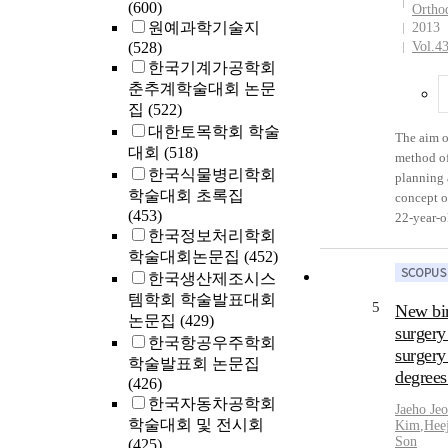
(600)
Orthod
essential 
원예과학기술지
2013
and psych
(528)
Vol.4
value perc
한국기계가공학회
level, the
춘추계학술대회 논문
essential 
집
(522)
value per
대한토목학회 학술
influence 
The aim o
대회
(518)
was found
method of
한국식물병리학회
relations
planning 
switching
학술대회 초록집
concept o
negative 
(453)
22-year-o
and it al
한국정보처리학회
was referr
perceptio
학술대회논문집
(452)
facial de
switching
한국생산제조시스
correct a
asymmetry
템학회 학술발표대회
5
New bim
labiovers
논문집
(429)
surgery
incisors, 
한국항공우주학회
surgery
bimaxilla
학술발표회 논문집
degrees
planned. 
(426)
treatment
한국자동차공학회
Jaeho
Je
concept o
학술대회 및 전시회
Kim
,
Hee
surgical 
Son
(425)