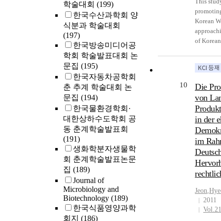
According
This study
학술대회
(199)
when the 
promoting
한국수산과학회 양
increased
Korean W
식분과 학술대회
higher. U
approachi
(197)
${\mu}g/g
of Korea
한국방송미디어공
1.152 ${
In the fir
학회 학술발표대회 논
significan
classific
문집
(195)
Depending
products 
한국자동차공학회
concentra
examining
10
Die Pro
춘 추계 학술대회 논
workout, 
and vario
von Lan
문집
(194)
smoking. 
this proce
Produk
한국물환경학회·
hair show
strategie
대한상하수도학회 공
in der 
received 
products. 
동 춘계학술발표회
dietary h
Demokr
of the st
(191)
affects s
benefited
im Rah
생화학분자생물학
concentra
recent Ko
Deutsch
회 춘계학술발표논문
cosmetics
Hervorh
집
(189)
cellular 
rechtli
and cigare
Journal of
Microbiology and
will be r
Jeon
,
Hye
Biotechnology
(189)
diversifi
2011
한국식품영양과학
and K-Tow
Vol.2
회지
(186)
developm