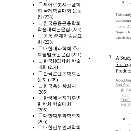
제어로봇시스템학
infection 
회 국제학술대회 논문
This stud
집
(228)
concentrat
한국응용곤충학회
(male : 21
학술대회논문집
(224)
Najusi, J
공동 춘계학술발표
which de
회
(223)
by the st
대한내과학회 추계
questionn
학술발표논문집
(221)
higher int
9
A Study
한국HCI학회 학술
among the
Strate
대회
(214)
and many 
Product
amalgam. 
한국콘텐츠학회논
showed 1
문지
(209)
Jeon
,
Don
0.882 ${\
Soo
,
Seo
,
한국축산학회지
한국
concentra
(205)
KODIS
students 
한국에너지기후변
Confe
hair, but 
화학회 학술대회
Vol.2
differenc
(205)
frequency
대한피부과학회지
protein fo
(205)
higher me
대한산부인과학회