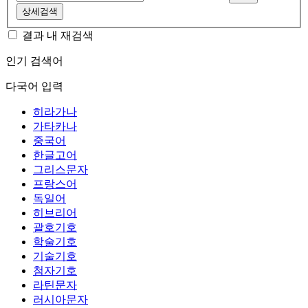
상세검색
결과 내 재검색
인기 검색어
다국어 입력
히라가나
가타카나
중국어
한글고어
그리스문자
프랑스어
독일어
히브리어
괄호기호
학술기호
기술기호
첨자기호
라틴문자
러시아문자