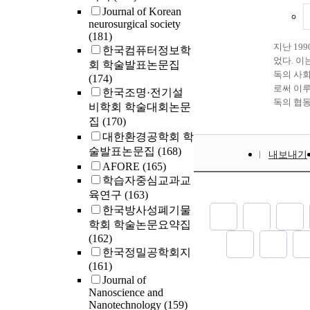
Journal of Korean
neurosurgical society
(181)
지난 19
한국컴퓨터정보학
었다. 이
회 학술발표논문집
독의 사
(174)
로써 이루
한국조명·전기설
독의 협동
비학회 학술대회논문
결과 동?
집
(170)
들은 경
대한환경공학회 학
등 큰 부
술발표논문집
(168)
내보내기
대다수의
AFORE
(165)
출을 감
학습자중심교과교
위한 긍정
육연구
(163)
에 구(
한국방사성폐기물
체제를 전
학회 학술논문요약집
대 사회
(162)
인식, 
한국정밀공학회지
반환에 따
(161)
시장경제적
Journal of
사회주의 
Nanoscience and
정치적 문
Nanotechnology
(159)
정적 효과