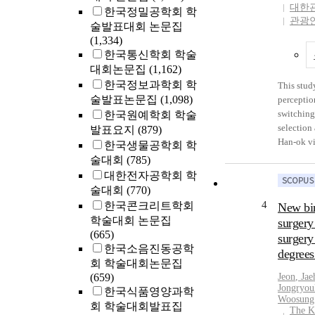
대한
한국정밀공학회 학
더 클 것
class. Ma
관광
을 '보
술발표대회 논문집
contained
액으로 나
(1,334)
the happen
증분석을
한국통신학회 학술
Giselle go
다. 그러
대회논문집
(1,162)
James Jeo
구자들이
strong wo
한국정보과학회 학
This stud
하기 때문
child wit
술발표논문집
(1,098)
perceptio
다는 문제
body as m
switching
한국원예학회 학술
구의 목적
district i
selection 
발표요지
(879)
율을 이용하
depicted 
Han-ok vil
한국생물공학회 학
재시도함
freedom in
effect of 
술대회
(785)
하는 데 있
even the 
perceptio
대한전자공학회 학
Yun(19
different
switching
술대회
(770)
13D fi
propensit
questionn
4
한국콘크리트학회
New bim
하였다. N
according 
restauran
학술대회 논문집
surgery
분석은 J
sociality 
2013 to 3
(665)
거의 동일
surgery
ok Villag
한국소음진동공학
율은 외
degrees
findings f
회 학술대회논문집
하는 데 
First, aft
(659)
Jeon
, Jae
수 있다.
attributes
Jongryou
한국식품영양과학
factor, ex
Woosung
회 학술대회발표집
psychologi
The K