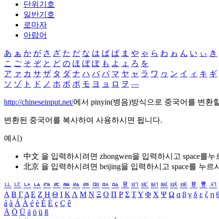
단위기호
일반기호
로마자
아랍어
あ
ぁ
か
が
さ
ざ
た
だ
な
は
ば
ぱ
ま
や
ゃ
ら
わ
ゎ
ん
い
ぃ
き
こ
ご
そ
ぞ
と
ど
の
ほ
ぼ
ぽ
も
よ
ょ
ろ
を
ア
ァ
カ
サ
ザ
タ
ダ
ナ
ハ
バ
パ
マ
ヤ
ャ
ラ
ワ
ヮ
ン
イ
ィ
キ
ギ
ソ
ゾ
ト
ド
ノ
ホ
ボ
ポ
モ
ヨ
ョ
ロ
ヲ
―
http://chineseinput.net/
에서 pinyin(병음)방식으로 중국어를 변환
변환된 중국어를 복사하여 사용하시면 됩니다.
예시)
中文 을 입력하시려면
zhongwen
을 입력하시고 space를
北京 을 입력하시려면
beijing
을 입력하시고 space를 누르
ㅥ
ㅦ
ㅧ
ㅨ
ㅩ
ㅪ
ㅫ
ㅬ
ㅭ
ㅮ
ㅯ
ㅰ
ㅱ
ㅲ
ㅳ
ㅴ
ㅵ
ㅶ
ㅷ
ㅸ
ㅹ
ㅺ
Α
Β
Γ
Δ
Ε
Ζ
Η
Θ
Ι
Κ
Λ
Μ
Ν
Ξ
Ο
Π
Ρ
Σ
Τ
Υ
Φ
Χ
Ψ
Ω
α
β
γ
δ
ε
ζ
η
á
à
Á
À
é
è
É
È
ç
Ç
ê
Ä
Ö
Ü
ä
ö
ü
ß