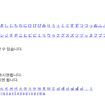
ぎ
し
じ
ち
ぢ
に
ひ
び
ぴ
み
り
う
ぅ
く
ぐ
す
ず
つ
づ
っ
ぬ
ふ
シ
ジ
チ
ヂ
ニ
ヒ
ビ
ピ
ミ
リ
ウ
ゥ
ク
グ
ス
ズ
ツ
ヅ
ッ
ヌ
フ
ブ
할 수 있습니다.
누르시면됩니다.
시면 됩니다.
ㅻ
ㅼ
ㅽ
ㅾ
ㅿ
ㆀ
ㆁ
ㆂ
ㆃ
ㆄ
ㆅ
ㆆ
ㆇ
ㆈ
ㆉ
ㆊ
ㆋ
ㆌ
ㆍ
ㆎ
θ
ι
κ
λ
μ
ν
ξ
ο
π
ρ
σ
τ
υ
φ
χ
ψ
ω