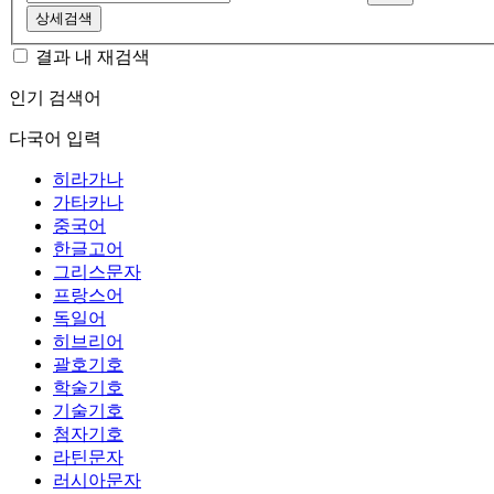
상세검색
결과 내 재검색
인기 검색어
다국어 입력
히라가나
가타카나
중국어
한글고어
그리스문자
프랑스어
독일어
히브리어
괄호기호
학술기호
기술기호
첨자기호
라틴문자
러시아문자