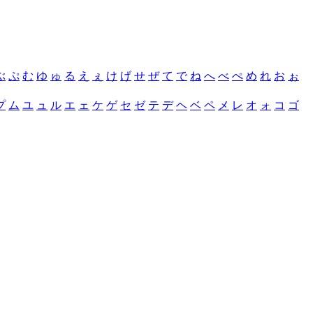
ぶ
ぷ
む
ゆ
ゅ
る
え
ぇ
け
げ
せ
ぜ
て
で
ね
へ
べ
ぺ
め
れ
お
ぉ
プ
ム
ユ
ュ
ル
エ
ェ
ケ
ゲ
セ
ゼ
テ
デ
ヘ
ベ
ペ
メ
レ
オ
ォ
コ
ゴ