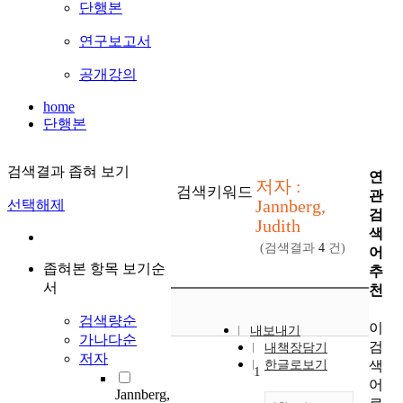
단행본
연구보고서
공개강의
home
단행본
검색결과 좁혀 보기
연
저자 :
검색키워드
관
Jannberg,
선택해제
검
Judith
색
(검색결과
4
건)
어
좁혀본 항목 보기순
추
서
천
검색량순
이
내보내기
가나다순
검
내책장담기
저자
색
한글로보기
1
어
Jannberg,