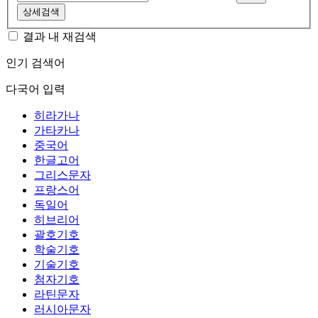
상세검색
결과 내 재검색
인기 검색어
다국어 입력
히라가나
가타카나
중국어
한글고어
그리스문자
프랑스어
독일어
히브리어
괄호기호
학술기호
기술기호
첨자기호
라틴문자
러시아문자