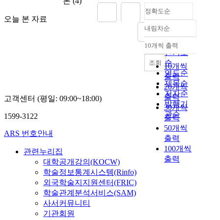
본
(4)
정확도순
오늘 본 자료
내림차순
정확도
순
10개씩 출력
내림차순
인기도
순
조회
10개씩
연도순
출력
제목순
20개씩
저자순
출력
고객센터 (평일: 09:00~18:00)
발행기
30개씩
관순
1599-3122
출력
50개씩
ARS 번호안내
출력
100개씩
관련누리집
출력
대학공개강의(KOCW)
학술정보통계시스템(Rinfo)
외국학술지지원센터(FRIC)
학술관계분석서비스(SAM)
사서커뮤니티
기관회원