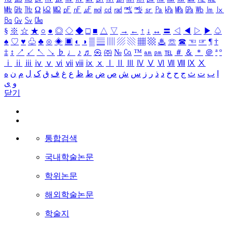
㎒
㎓
㎔
Ω
㏀
㏁
㎊
㎋
㎌
㏖
㏅
㎭
㎮
㎯
㏛
㎩
㎪
㎫
㎬
㏝
㏐
㏓
㏃
㏉
㏜
㏆
§
※
☆
★
○
●
◎
◇
◆
□
■
△
▽
→
←
↑
↓
↔
〓
◁
◀
▷
▶
♤
♠
♡
♥
♧
♣
⊙
◈
▣
◐
◑
▒
▤
▥
▨
▧
▦
▩
♨
☏
☎
☜
☞
¶
†
‡
↕
↗
↙
↖
↘
♭
♩
♪
♬
㉿
㈜
№
㏇
™
㏂
㏘
℡
＃
＆
＊
＠
ª
º
ⅰ
ⅱ
ⅲ
ⅳ
ⅴ
ⅵ
ⅶ
ⅷ
ⅸ
ⅹ
Ⅰ
Ⅱ
Ⅲ
Ⅳ
Ⅴ
Ⅵ
Ⅶ
Ⅷ
Ⅸ
Ⅹ
ا
ب
ت
ث
ج
ح
خ
د
ذ
ر
ز
س
ش
ص
ض
ط
ظ
ع
غ
ف
ق
ک
ل
م
ن
ه
و
ی
닫기
통합검색
국내학술논문
학위논문
해외학술논문
학술지