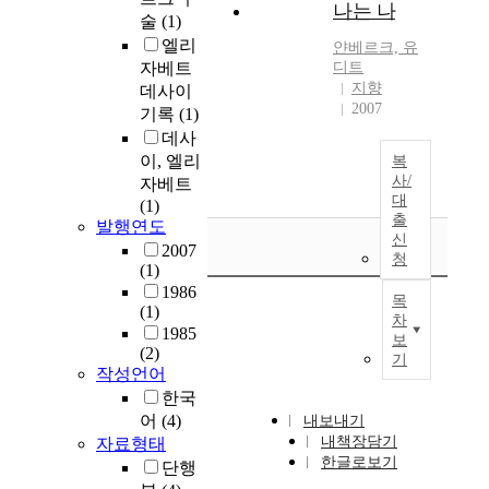
나는 나
술
(1)
엘리
얀베르크, 유
자베트
디트
지향
데사이
2007
기록
(1)
데사
이, 엘리
복
사/
자베트
대
(1)
출
발행연도
신
2007
청
(1)
1986
목
(1)
차
1985
보
(2)
기
작성언어
한국
어
(4)
내보내기
내책장담기
자료형태
한글로보기
단행