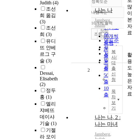
로
정확도순
Judith
(4)
많
조선
나는 나
내림차순
이
정확도
희 옮김
본
Jannberg
,
순
(3)
10개씩 출력
내림차순
Judith
자
인기도
조선
청하
료
순
조회
희
(3)
10개씩
1985
연도순
유디
출력
제목순
뜨 얀베
20개씩
복
저자순
르그 구
활
출력
사/
발행기
술
(3)
용
30개씩
대
관순
도
출력
출
2
Dessai,
높
신
50개씩
Elisabeth
청
은
출력
(2)
자
100개씩
정두
목
료
출력
홍
(1)
차
보
엘리
기
쟈베뜨
데이샤
나는 나, 2 :
기술
(1)
나는 마녀
기젤
Jannberg
,
라 모이