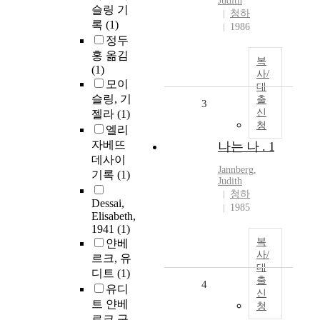
Judith
슬링 기
청하
록
(1)
1986
정두
홍 옮김
복
(1)
사/
모이
대
슬링, 기
출
3
신
젤라
(1)
청
엘리
자베뜨
나는 나 . 1
데사이
Jannberg
,
기록
(1)
Judith
청하
Dessai,
1985
Elisabeth,
1941
(1)
복
얀베
사/
르크, 유
대
디트
(1)
출
4
유디
신
트 얀베
청
르크 구