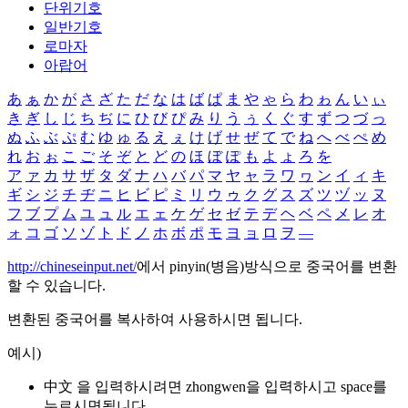
단위기호
일반기호
로마자
아랍어
あ
ぁ
か
が
さ
ざ
た
だ
な
は
ば
ぱ
ま
や
ゃ
ら
わ
ゎ
ん
い
ぃ
き
ぎ
し
じ
ち
ぢ
に
ひ
び
ぴ
み
り
う
ぅ
く
ぐ
す
ず
つ
づ
っ
ぬ
ふ
ぶ
ぷ
む
ゆ
ゅ
る
え
ぇ
け
げ
せ
ぜ
て
で
ね
へ
べ
ぺ
め
れ
お
ぉ
こ
ご
そ
ぞ
と
ど
の
ほ
ぼ
ぽ
も
よ
ょ
ろ
を
ア
ァ
カ
サ
ザ
タ
ダ
ナ
ハ
バ
パ
マ
ヤ
ャ
ラ
ワ
ヮ
ン
イ
ィ
キ
ギ
シ
ジ
チ
ヂ
ニ
ヒ
ビ
ピ
ミ
リ
ウ
ゥ
ク
グ
ス
ズ
ツ
ヅ
ッ
ヌ
フ
ブ
プ
ム
ユ
ュ
ル
エ
ェ
ケ
ゲ
セ
ゼ
テ
デ
ヘ
ベ
ペ
メ
レ
オ
ォ
コ
ゴ
ソ
ゾ
ト
ド
ノ
ホ
ボ
ポ
モ
ヨ
ョ
ロ
ヲ
―
http://chineseinput.net/
에서 pinyin(병음)방식으로 중국어를 변환
할 수 있습니다.
변환된 중국어를 복사하여 사용하시면 됩니다.
예시)
中文 을 입력하시려면
zhongwen
을 입력하시고 space를
누르시면됩니다.