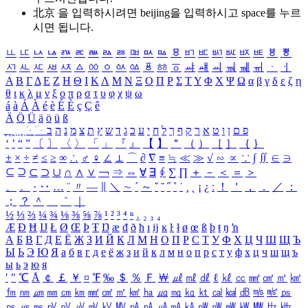
北京 을 입력하시려면
beijing
을 입력하시고 space를 누르
시면 됩니다.
ㅥ
ㅦ
ㅧ
ㅨ
ㅩ
ㅪ
ㅫ
ㅬ
ㅭ
ㅮ
ㅯ
ㅰ
ㅱ
ㅲ
ㅳ
ㅴ
ㅵ
ㅶ
ㅷ
ㅸ
ㅹ
ㅺ
ㅻ
ㅼ
ㅽ
ㅾ
ㅿ
ㆀ
ㆁ
ㆂ
ㆃ
ㆄ
ㆅ
ㆆ
ㆇ
ㆈ
ㆉ
ㆊ
ㆋ
ㆌ
ㆍ
ㆎ
Α
Β
Γ
Δ
Ε
Ζ
Η
Θ
Ι
Κ
Λ
Μ
Ν
Ξ
Ο
Π
Ρ
Σ
Τ
Υ
Φ
Χ
Ψ
Ω
α
β
γ
δ
ε
ζ
η
θ
ι
κ
λ
μ
ν
ξ
ο
π
ρ
σ
τ
υ
φ
χ
ψ
ω
á
à
Á
À
é
è
É
È
ç
Ç
ê
Ä
Ö
Ü
ä
ö
ü
ß
ְ
ֳ
ֲ
ֱ
ָ
ַ
ֵ
ֶ
ִ
ֹ
ּ
ֻ
ׂ
ׁ
ּ
ב
ה
נ
מ
צ
ת
ץ
ש
ד
ג
כ
ע
י
ח
ל
ך
ף
ק
ר
א
ט
ו
ן
ם
פ
‘
’
“
”
〔
〕
〈
〉
「
」
『
』
【
】
＂
（
）
［
］
｛
｝
±
×
÷
≠
≤
≥
∞
∴
♂
♀
∠
⊥
⌒
∂
∇
≡
≒
≪
≫
√
∽
∝
∵
∫
∬
∈
∋
⊆
⊇
⊂
⊃
∪
∩
∧
∨
￢
⇒
⇔
∀
∃
∮
∑
∏
＋
－
＜
＝
＞
、
。
·
‥
…
¨
〃
―
∥
＼
∼
´
～
ˇ
˘
˝
˚
˙
¸
˛
¡
¿
ː
！
＇
，
．
／
：
；
？
＾
＿
｀
｜
½
⅓
⅔
¼
¾
⅛
⅜
⅝
⅞
¹
²
³
⁴
ⁿ
₁
₂
₃
₄
Æ
Ð
Ħ
Ĳ
Ł
Ø
Œ
Þ
Ŧ
Ŋ
æ
đ
ð
ħ
ı
ĳ
ĸ
ŀ
ł
ø
œ
ß
þ
ŧ
ŋ
ŉ
А
Б
В
Г
Д
Е
Ё
Ж
З
И
Й
К
Л
М
Н
О
П
Р
С
Т
У
Ф
Х
Ц
Ч
Ш
Щ
Ъ
Ы
Ь
Э
Ю
Я
а
б
в
г
д
е
ё
ж
з
и
й
к
л
м
н
о
п
р
с
т
у
ф
х
ц
ч
ш
щ
ъ
ы
ь
э
ю
я
′
″
℃
Å
￠
￡
￥
¤
℉
‰
＄
％
Ｆ
￦
㎕
㎖
㎗
ℓ
㎘
㏄
㎣
㎤
㎥
㎦
㎙
㎚
㎛
㎜
㎝
㎞
㎟
㎠
㎡
㎢
㏊
㎍
㎎
㎏
㏏
㎈
㎉
㏈
㎧
㎨
㎰
㎱
㎲
㎳
㎴
㎵
㎶
㎷
㎸
㎹
㎀
㎁
㎂
㎃
㎄
㎺
㎻
㎽
㎾
㎿
㎐
㎑