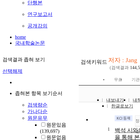
단행본
연구보고서
공개강의
home
국내학술논문
저자 : Jang
검색결과 좁혀 보기
검색키워드
(검색결과
144,
선택해제
무료
기관
좁혀본 항목 보기순서
내보내기
내
검색량순
한글로보기
가나다순
원문유무
정
원문있음
1
백석 시와
(139,697)
내
을 통해 
원문없음