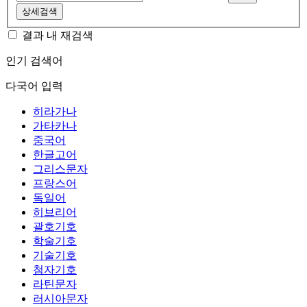
상세검색
결과 내 재검색
인기 검색어
다국어 입력
히라가나
가타카나
중국어
한글고어
그리스문자
프랑스어
독일어
히브리어
괄호기호
학술기호
기술기호
첨자기호
라틴문자
러시아문자