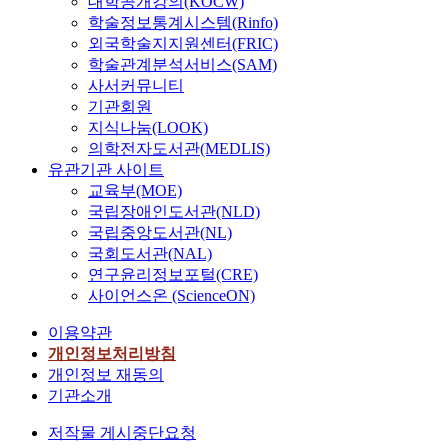
대학공개강의(KOCW)
학술정보통계시스템(Rinfo)
외국학술지지원센터(FRIC)
학술관계분석서비스(SAM)
사서커뮤니티
기관회원
지식나눔(LOOK)
의학전자도서관(MEDLIS)
유관기관 사이트
교육부(MOE)
국립장애인도서관(NLD)
국립중앙도서관(NL)
국회도서관(NAL)
연구윤리정보포털(CRE)
사이언스온 (ScienceON)
이용약관
개인정보처리방침
개인정보 재동의
기관소개
저작물 게시중단요청