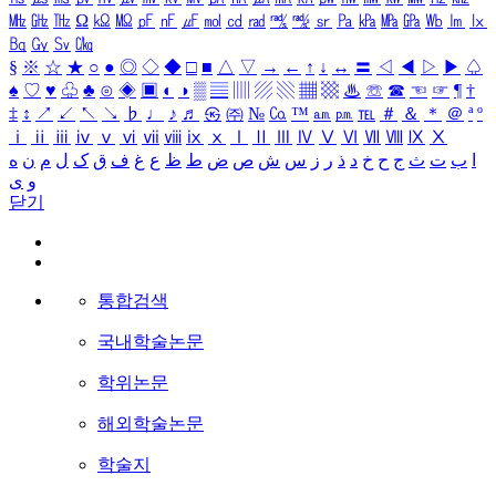
㎒
㎓
㎔
Ω
㏀
㏁
㎊
㎋
㎌
㏖
㏅
㎭
㎮
㎯
㏛
㎩
㎪
㎫
㎬
㏝
㏐
㏓
㏃
㏉
㏜
㏆
§
※
☆
★
○
●
◎
◇
◆
□
■
△
▽
→
←
↑
↓
↔
〓
◁
◀
▷
▶
♤
♠
♡
♥
♧
♣
⊙
◈
▣
◐
◑
▒
▤
▥
▨
▧
▦
▩
♨
☏
☎
☜
☞
¶
†
‡
↕
↗
↙
↖
↘
♭
♩
♪
♬
㉿
㈜
№
㏇
™
㏂
㏘
℡
＃
＆
＊
＠
ª
º
ⅰ
ⅱ
ⅲ
ⅳ
ⅴ
ⅵ
ⅶ
ⅷ
ⅸ
ⅹ
Ⅰ
Ⅱ
Ⅲ
Ⅳ
Ⅴ
Ⅵ
Ⅶ
Ⅷ
Ⅸ
Ⅹ
ا
ب
ت
ث
ج
ح
خ
د
ذ
ر
ز
س
ش
ص
ض
ط
ظ
ع
غ
ف
ق
ک
ل
م
ن
ه
و
ی
닫기
통합검색
국내학술논문
학위논문
해외학술논문
학술지