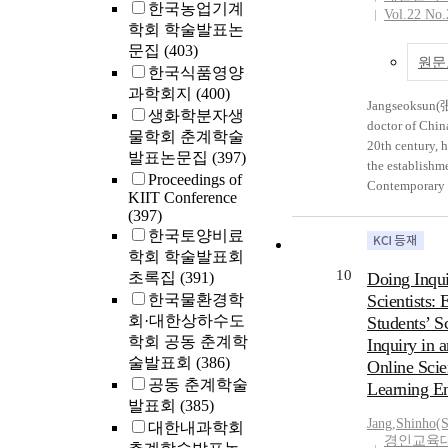
한국농업기계
and triglycerid
Heung-Hyo kept
unintentional,
Vol.22 No.
학회 학술발표논
age, sex, BMI, and lif
reflect on own 
poetic speaker`
문집
(403)
factors. Result
became a adult
maximized. At 
원문
acid intake sig
diary almost all
한국식품영양
these poetic ob
reduces trigly
accounted for 
과학회지
(400)
subordinate to 
Jangseoksun(
cholesterol leve
faithfully with
생화학분자생
consciousness 
doctor of China
affect HDL cho
diary. First of a
subject. The se
물학회 춘계학술
20th century, 
low omega-3 i
study journal t
consciousness 
발표논문집
(397)
the establishm
among these ru
own moral cult
subject in Lee 
Proceedings of
Contemporary
may contribute
Therefore, His 
mediated by hi
KIIT Conference
Medicine great
cardiovascular
important liter
(397)
body is repres
<Uihakchungj
highlighting t
understand th
한국토양비료
capitalistic att
(醫學衷中參書錄)>
dietary interve
in the Distric
Kyung-sung. T
학회 학술발표회
an accumulatio
Conclusion: T
North in the 1
10
presentation i
초록집
(391)
Doing Inqui
lectures and pu
cardiovascular hea
Hopefully, this
distinguished 
한국물환경학
Scientists:
contains the es
areas, customiz
to a better und
previous poetr
회·대한상하수도
Students’ Sc
medical spirit 
interventions 
the Neo-Confuc
that concentrat
학회 공동 춘계학
Inquiry in 
theory and exp
health policies
in north areas
of reality. Besi
술발표회
(386)
Online Scie
Traditional Me
Community pr
and the spread
consciousness 
공동 춘계학술
newly importe
Learning E
promoting omega-3 intake can
School.
subject has its
발표회
(385)
Medicine know
help bridge th
interiority, Bec
Jang
,
Shinho(
time. <Sangha
대한내과학회
between rural 
presented thro
경인교육
寒論講義)> is es