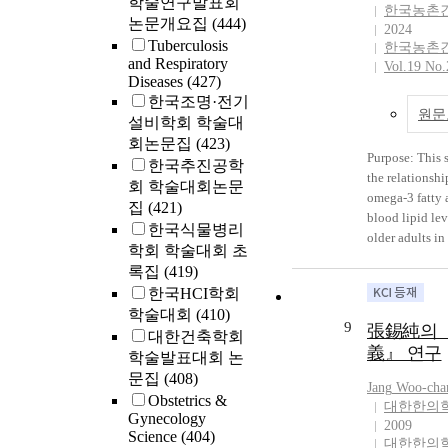
학술연구발표회
poetic objects,
Hak(心學). The
한국농촌
Confucian in th
논문개요집
(444)
fragmentary. T
had led him to
2024
Kyeong-Buk No
subject, as a ob
Tuberculosis
한국농촌
society in whic
Century. Jang
and Respiratory
distance of the 
Vol.19 No.
are realized th
Hyo(1564~1633
Diseases
(427)
perspective. Th
cultivation and
the most famou
한국조명·전기
objects in Kim 
could become a
원문
Neo-Confucian
설비학회 학술대
have their own
Neo-Confucian
Kyeong-Buk P
회논문집
(423)
by this method
century by ed
Purpose: This 
through the 17
and Kyung-sun
한국추진공학
students in nor
the relationsh
concerns had n
by these object
회 학술대회논문
Kyeong-Buk Pr
omega-3 fatty 
to theoretical
process, Kim`s
집
(421)
Neo-Confucian 
blood lipid le
also emphasize
exists as a poet
한국식물병리
northern Kyeo
older adults in Korea.
moral cultivati
poetic space. 
학회 학술대회 초
Province has n
Methods: Using
human mind. T
the poetic subj
proper light. H
록집
(419)
2022 Korea Na
had led him to
poetic object 
study can lead 
한국HCI학회
and Nutrition
society in whic
relationship. 
understanding 
학술대회
(410)
Survey, we conducted a cross-
are realized th
sung in Lee Sa
9
張錫純의 
Confucian trad
대한건축학회
sectional analy
cultivation and
mediation of th
areas of Kyeon
義』 연구
학술발표대회 논
adults aged 65
could become a
consciousness 
spread of Toe-
문집
(408)
rural areas. W
Neo-Confucian
subject. Lee p
Jang
Woo-ch
variables such as omega-3
century by ed
Obstetrics &
sung by the re
대한한의
Gynecology
fatty acid int
students in nor
of a specific ve
2009
Science
(404)
cholesterol, L
Kyeong-Buk Pr
poems, the poet
대한한의