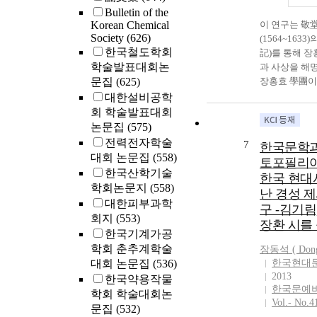
러한 持敬論은
Impatiens furci
Bulletin of the
기본적으로 계
of level IV suc
Korean Chemical
이 연구는 敬
하나, 경당에 
Society
(626)
yingeri, 14 taxa
(1564~163
체적 삶의 모
한국철도학회
such as Ophio
記)를 통해 장
이후 퇴계학파
vulgatum, 5 tax
학술발표대회논
과 사상을 해
서 공통적으로
and 58 taxa of l
문집
(625)
장홍효 學團이 
는 하나의 특징
addition 10 red
세기 경북 북
대한설비공학
러한 점에서 
vulnerable spe
의 地形圖를 
회 학술발표대회
思辨的 이론뿐
including Calan
리학적 문제의
논문집
(575)
의 영역에서도
sieboldii, and 
징을 재구성해
전력전자학술
7
전시켰다고 평
한국문학과
species (LC) li
목표이다.’장
대회 논문집
(558)
우리는 이 연
토포필리아 
crenata, 2 not 
경북 북부지역
한국산학기술
거의 주목받지
한국 현대
species (NE) s
대 학자이다. 
학회논문지
(558)
경북 북부지역
난 경성 제
yingeri, were f
서 퇴계학파의
통에 대한 새
대한피부과학
investigated a
구 -김기림
며, 또한 그 
기가 마련되기
회지
(553)
unrecorded spe
으로 퇴계학파
장환 시를
특히 퇴계학파
한국기계가공
(Rosaceae), wa
영향을 미쳤다.
이론적 토대가
학회 춘추계학술
forest of Jang-d
장동석 ( Don
심은 이론 논
그려질 수 있기 
대회 논문집
(536)
한국현대
first time in Ko
않고 근본적으
purpose of this
2013
한국약용작물
방면을 지향하
examine the N
한국문예
학회 학술대회논
의 중심에 있
Confucianism 
Vol.- No.4
溪의 경우처럼
문집
(532)
Kyeong-Buk Pr