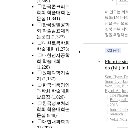
(1,369)
the deceptive a
Oh, Jang-hwan 
한국콘크리트
Yangban [the u
offer new pers
이 연구는 외
학회 학술대회 논
human alineati
understanding 
興孝(1564~1
문집
(1,341)
capitalistic so
It seems that 
상을 중심으로
한국정밀공학
small business
had been thor
경북 북부 지
회 학술발표대회
important tha
consistently re
징을 해명하는
논문집
(1,327)
with the lower 
whereabouts in
표이다. 그리
대한토목학회
of attitude tel
period not as a
영남학파 특히
학술대회
(1,273)
hwan does not 
and in this res
닌 이론적 특
대한전자공학
aspects of the
to shed new lig
심을 장흥효와
5
Floristic st
회 학술대회
reality and tra
reflection. His
의 성리학자들
(1,228)
do (Isl.) in
negate them se
liberation per
보려는 것이다.
원예과학기술
differentiatin
clearly showed 
세기 경북 북
Son, Hyun-D
지
(1,137)
objects of neg
and hesitation
의 최대 학자이
Soon-Gyo
,
Jan
objects of emp
한국식품영양
had passed the 
면에서 퇴계학
Won
,
Sun, Eu
reason why the
과학회 학술대회
Byeol-Ah
,
Im,
colonized nati
으며, 또한 그
The Nationa
are more visibl
발표집
(1,026)
other poets in 
적으로 퇴계학
Biological
empathizing po
displayed ``in
한국정보처리
영향을 미쳤다.
2013
object of denia
sincerity`` base
학회 학술대회논
심은 이론 논
Journal of 
structure of real
detection to N
research
않고 근본적으
문집
(848)
Vol.2 No.2
wrote ``Pagoda
방면을 지향하
대한내과학회
showed the cros
종래 학계에서
지
(797)