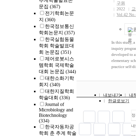
추계학술발표논
adults and sup
momentary man
구원
important, pres
문집
(367)
a
Accordingly, t
2022
교
of Jang's acade
전기학회논문
properties of 
Vol.42 No.
this book he gi
지
(360)
are mixed with 
his unique exp
한국정보통신
consciousness 
treating the E
학회논문지
(357)
subject also ha
Deficiency Sy
interiority. O
한국실험동물
presented as ex
In this study, a
demonstrates an
학회 학술발표대
upper and defi
inquiry progr
Kyung-sung as
회 논문집
(351)
lower[上盛下虛]
developed to a
way in his poe
제어로봇시스
shows the impo
elementary sch
poetry, Kyung-
템학회 국제학술
merging theory
practice self-d
presented by th
대회 논문집
(344)
the pliability 
as scientists do
attribute that i
대한소화기학
the Sanghan(
online explora
the subjectivit
회지
(340)
from Cold) the
examined the 
subject. His po
Onbyeong(溫病
대한지질학회
characteristics
Kyung-sung`s 
내보내기
내
Febrile Diseas
exploration th
학술대회
(336)
elements throu
한글로보기
the study of th
online scientif
Journal of
dichotomous s
of external and
investigated h
Microbiology and
structure. In a
pathogens.
Biotechnology
perceived it. Fo
정
Jang-hwan`s p
(334)
167 elementar
concentrate on
내
한국자동차공
students from 
elements. This
학회 춘 추계 학술
participated in
structure can m