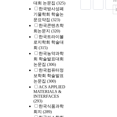
1
대회 논문집
(325)
online scientif
demonstrate th
program. The s
한국방사성폐
negative eleme
explored a tota
기물학회 학술논
sung correspon
inquiry topics,
문요약집
(323)
reality, unlike
‘Making a str
한국콘텐츠학
KAPF`s stateme
beautiful bridg
회논문지
(320)
guidance, and
한국트라이볼
inquiry activiti
로지학회 학술대
weeks. As a res
회
(315)
it was found th
한국농약과학
positively and
회 학술발표대회
experience the
논문집
(306)
conducting sci
한국컴퓨터정
just ‘like scien
보학회 학술발표
many students 
논문집
(300)
frustration and
ACS APPLIED
a given inquir
MATERIALS &
students showe
INTERFACES
exploratory pr
(293)
students tried 
한국식품과학
scientifically 
회지
(289)
and phenomena