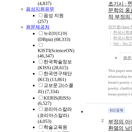
1
(4,837)
초기시 : 
음성지원유무
문학의 옹
음성 지원
적 부정의
(257)
원문제공처
장만호(
Jang
M
한국시학
누리미디어
한국시학
(DBpia)
(68,333)
Vol.- No.2
KISTI(ScienceON)
(46,347)
원문
한국학술정보
(KISS)
(28,615)
This paper aims
한국연구재단
relationship b
(KCI)
(13,861)
hwan's poetry 
교보문고(스콜
poetry, clarify
라)
(7,334)
hwan poetry's 
KERIS(RISS)
consciousness,
(6,527)
characterizing 
코리아스칼라
of Oh Jang-hwa
(코리아스칼라)
poetry. This k
2
(4,053)
부정의 아
helps finding o
학술교육원
환멸의 낭
reasons for th