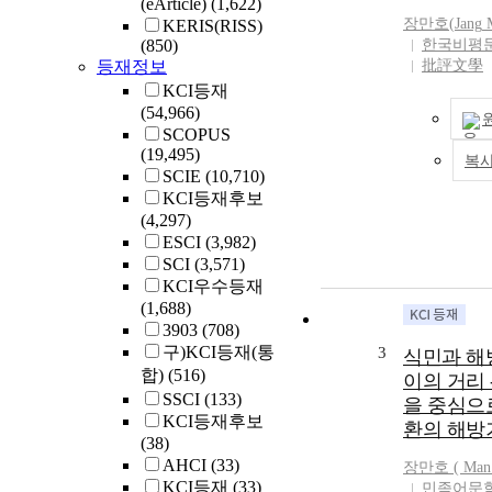
(eArticle)
(1,622)
aspects of Oh 
장만호(
Jang
M
KERIS(RISS)
early poetry. 
(850)
한국비평
for Oh Jang-hw
등재정보
批評文學
that reveals a 
KCI등재
opinions, and 
(54,966)
'sentimentalism
SCOPUS
emotion that a 
(19,495)
복
to feel when h
SCIE
(10,710)
the real life an
KCI등재후보
effect of the c
(4,297)
forms. On the 
ESCI
(3,982)
Jang-hwan's cri
SCI
(3,571)
Baek, Seok is 
KCI우수등재
kind of reason.
(1,688)
hand, Oh tries 
3903
(708)
Seok poetry's 
구)KCI등재(통
3
식민과 해방
characteristics
합)
(516)
이의 거리 
family and ho
SSCI
(133)
을 중심으
refinding a val
KCI등재후보
환의 해방기
present reality
(38)
directionality.
AHCI
(33)
장만호 ( Man
tendency of O
KCI등재
(33)
민족어문