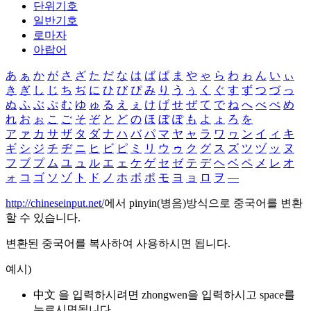
단위기호
일반기호
로마자
아랍어
あ
ぁ
か
が
さ
ざ
た
だ
な
は
ば
ぱ
ま
や
ゃ
ら
わ
ゎ
ん
い
ぃ
き
ぎ
し
じ
ち
ぢ
に
ひ
び
ぴ
み
り
う
ぅ
く
ぐ
す
ず
つ
づ
っ
ぬ
ふ
ぶ
ぷ
む
ゆ
ゅ
る
え
ぇ
け
げ
せ
ぜ
て
で
ね
へ
べ
ぺ
め
れ
お
ぉ
こ
ご
そ
ぞ
と
ど
の
ほ
ぼ
ぽ
も
よ
ょ
ろ
を
ア
ァ
カ
サ
ザ
タ
ダ
ナ
ハ
バ
パ
マ
ヤ
ャ
ラ
ワ
ヮ
ン
イ
ィ
キ
ギ
シ
ジ
チ
ヂ
ニ
ヒ
ビ
ピ
ミ
リ
ウ
ゥ
ク
グ
ス
ズ
ツ
ヅ
ッ
ヌ
フ
ブ
プ
ム
ユ
ュ
ル
エ
ェ
ケ
ゲ
セ
ゼ
テ
デ
ヘ
ベ
ペ
メ
レ
オ
ォ
コ
ゴ
ソ
ゾ
ト
ド
ノ
ホ
ボ
ポ
モ
ヨ
ョ
ロ
ヲ
―
http://chineseinput.net/
에서 pinyin(병음)방식으로 중국어를 변환
할 수 있습니다.
변환된 중국어를 복사하여 사용하시면 됩니다.
예시)
中文 을 입력하시려면
zhongwen
을 입력하시고 space를
누르시면됩니다.