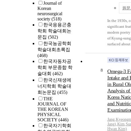
持敬의 삶으로
Journal of
17th century in
리고 자신의 
Korean
원문
Heung-Hyo"s 
neurosurgical
추스르는 일환
life as a schola
society
(518)
는데, 成人이 
In the 1930s, o
thoughts. This
한국응용곤충
생을 써갔다. 
significant fea
compares Jan
학회 학술대회논
엇보다 자신의
modern poetry 
and other scho
문집
(502)
록해나간 工夫
of Kyung-sung 
Gye School in 
특색이며, 門
한국농공학회
surfaced about 
theoretical cha
과정도 충실하
학술대회초록집
In accordance 
practical conc
있어서 17세
(468)
capitalism in t
Confucianism.
성리학계의 동
한국자동차공
Kyung-sung, it
Hyo was one of
데 대단히 귀
학회 부문종합 학
frequently men
famous scholar
8
Omega-3 Fa
다.’종래 학
술대회
(462)
poems of Kim 
Confucianism 
Intake and 
관한 연구는 
Sang and Oh J
한국신재생에
Kyeong-Buk P
in Rural Ol
않았다. 필자는
study tries to i
너지학회 학술대
through the 17
해 종래 거의
Analysis of
methods of pre
회논문집
(455)
concerns had n
던 장홍효의 
Korea Natio
city of Kyung-
THE
to theoretical
아니라, 17세
interactive rel
and Nutriti
JOURNAL OF
also emphasize
역의 성리학적
between these
THE KOREAN
Examinatio
moral cultivati
이해를 도모해
PHYSICAL
the contents. 
human mind. H
다. The purpose
SOCIETY
(446)
Jang
,
Kyeongm
presents Kyun
concerns were
Jang
)
,
Kim
,
Su
is to examine 
한국자기학회
the juxtapositi
Gyeong-Ron(敬
Hwan Kim)
Dang-Diary an