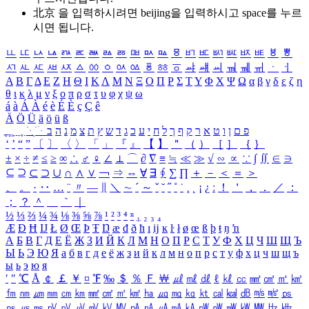
北京 을 입력하시려면
beijing
을 입력하시고 space를 누르
시면 됩니다.
ㅥ
ㅦ
ㅧ
ㅨ
ㅩ
ㅪ
ㅫ
ㅬ
ㅭ
ㅮ
ㅯ
ㅰ
ㅱ
ㅲ
ㅳ
ㅴ
ㅵ
ㅶ
ㅷ
ㅸ
ㅹ
ㅺ
ㅻ
ㅼ
ㅽ
ㅾ
ㅿ
ㆀ
ㆁ
ㆂ
ㆃ
ㆄ
ㆅ
ㆆ
ㆇ
ㆈ
ㆉ
ㆊ
ㆋ
ㆌ
ㆍ
ㆎ
Α
Β
Γ
Δ
Ε
Ζ
Η
Θ
Ι
Κ
Λ
Μ
Ν
Ξ
Ο
Π
Ρ
Σ
Τ
Υ
Φ
Χ
Ψ
Ω
α
β
γ
δ
ε
ζ
η
θ
ι
κ
λ
μ
ν
ξ
ο
π
ρ
σ
τ
υ
φ
χ
ψ
ω
á
à
Á
À
é
è
É
È
ç
Ç
ê
Ä
Ö
Ü
ä
ö
ü
ß
ְ
ֳ
ֲ
ֱ
ָ
ַ
ֵ
ֶ
ִ
ֹ
ּ
ֻ
ׂ
ׁ
ּ
ב
ה
נ
מ
צ
ת
ץ
ש
ד
ג
כ
ע
י
ח
ל
ך
ף
ק
ר
א
ט
ו
ן
ם
פ
‘
’
“
”
〔
〕
〈
〉
「
」
『
』
【
】
＂
（
）
［
］
｛
｝
±
×
÷
≠
≤
≥
∞
∴
♂
♀
∠
⊥
⌒
∂
∇
≡
≒
≪
≫
√
∽
∝
∵
∫
∬
∈
∋
⊆
⊇
⊂
⊃
∪
∩
∧
∨
￢
⇒
⇔
∀
∃
∮
∑
∏
＋
－
＜
＝
＞
、
。
·
‥
…
¨
〃
―
∥
＼
∼
´
～
ˇ
˘
˝
˚
˙
¸
˛
¡
¿
ː
！
＇
，
．
／
：
；
？
＾
＿
｀
｜
½
⅓
⅔
¼
¾
⅛
⅜
⅝
⅞
¹
²
³
⁴
ⁿ
₁
₂
₃
₄
Æ
Ð
Ħ
Ĳ
Ł
Ø
Œ
Þ
Ŧ
Ŋ
æ
đ
ð
ħ
ı
ĳ
ĸ
ŀ
ł
ø
œ
ß
þ
ŧ
ŋ
ŉ
А
Б
В
Г
Д
Е
Ё
Ж
З
И
Й
К
Л
М
Н
О
П
Р
С
Т
У
Ф
Х
Ц
Ч
Ш
Щ
Ъ
Ы
Ь
Э
Ю
Я
а
б
в
г
д
е
ё
ж
з
и
й
к
л
м
н
о
п
р
с
т
у
ф
х
ц
ч
ш
щ
ъ
ы
ь
э
ю
я
′
″
℃
Å
￠
￡
￥
¤
℉
‰
＄
％
Ｆ
￦
㎕
㎖
㎗
ℓ
㎘
㏄
㎣
㎤
㎥
㎦
㎙
㎚
㎛
㎜
㎝
㎞
㎟
㎠
㎡
㎢
㏊
㎍
㎎
㎏
㏏
㎈
㎉
㏈
㎧
㎨
㎰
㎱
㎲
㎳
㎴
㎵
㎶
㎷
㎸
㎹
㎀
㎁
㎂
㎃
㎄
㎺
㎻
㎽
㎾
㎿
㎐
㎑