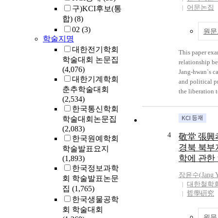
early poetry is
어문논집
구)KCI후보(통
past with the p
합)
(8)
perspective an
02
(3)
past with the vi
원문
학술지명
This kind of t
대한전기학회
embodied in <
This paper exa
학술대회 논문집
head family]>. However, Oh
relationship b
(4,076)
Jang-hwan does
Jang-hwan`s ca
대한기계학회
commentary and
and political p
춘추학술대회
attitude in th
the liberation 
(2,534)
depicting the 
North Korea th
한국통신학회
he empathizes 
poems of the l
학술대회논문집
sympathy. This
in ``Byeong-d
(2,083)
tendency prove
Seoul``(Diseas
4
敬堂 張興
한국원예학회
hwan's critical 
published after
경북 북부
own voice but 
학술발표요지
and poems writt
학에 관한
one resulted by
(1,893)
detection to N
theory. The re
한국정보과학
newly unearthe
장윤수(
Jang
Y
shows a critical
회 학술발표논문
author. Especia
대한철학
many poems in 
집
(1,765)
``T`ap``(Pagod
哲學硏究
tendency is tha
translated poe
한국생물공학
criticizing the
Twister`` newl
회 학술대회
the false cons
원문
Han, Hyo`s crit