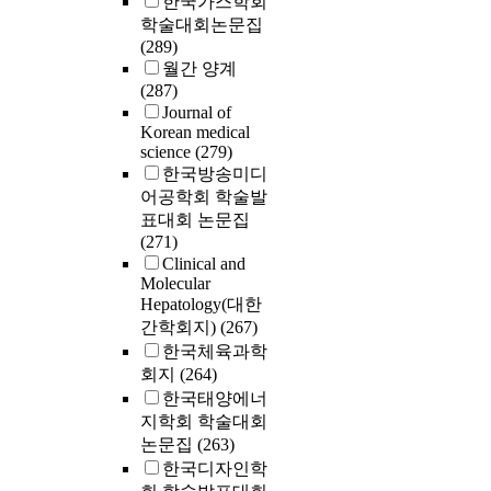
한국가스학회
other students
학술대회논문집
trial and error
(289)
going through 
월간 양계
building evid
(287)
justifying thei
Journal of
explaining rea
Korean medical
did not think o
science
(279)
to solve the p
한국방송미디
Furthermore, t
어공학회 학술발
expressed the d
표대회 논문집
the untact onli
(271)
situation and t
Clinical and
difficulty with
Molecular
implications fo
Hepatology(대한
education are 
간학회지)
(267)
promote effect
한국체육과학
scientific inqu
회지
(264)
mode.
한국태양에너
지학회 학술대회
논문집
(263)
한국디자인학