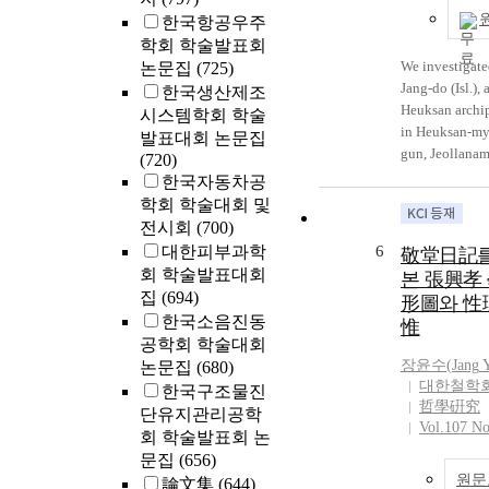
characteristic
연구는 거의 
한국항공우주
``Song of Zenit
다. 이 글에
학회 학술발표회
the colonial pe
이론적 標識를
We investigated
논문집
(725)
expressed his 
경당의 기본 
Jang-do (Isl.), 
한국생산제조
promise for a 
적 삶의 특징
Heuksan archip
시스템학회 학술
poem ``Pagoda`
한다. 경당의
in Heuksan-my
발표대회 논문집
was criticized 
가장 주목되는
gun, Jeollana
(720)
conventional i
다. 그는 體用
discussed the 
한국자동차공
To Oh, Jang-hw
리이론의 전모
plants found th
학회 학술대회 및
distance betw
설명해 내고자
field trips (tot
전시회
(700)
``Pagodas``, ob
고 경당은 인
completed fro
대한피부과학
6
was the distanc
敬堂日記를
氣妙合의 존재
to May of 2013.
회 학술발표대회
and promise fo
와 마찬가지로
본 張興孝
we identified t
집
(694)
free from the 
유일한 윤리적
形圖와 性
of 423 taxa in J
to the coloniza
한국소음진동
는 근거를 理에
惟
comprising 104
showed the di
당의 이러한 
공학회 학술대회
genera, 335 sp
South and Nort
의 기본 이론
장윤수(
Jang
Y
논문집
(680)
varieties and 1
politics and po
중 하나이다. 
대한철학
한국구조물진
are a total of 9
liberation peri
哲學硏究
리학적 이론을
단유지관리공학
floristic regio
perspective of 
Vol.107 No
화하고 실현하
회 학술발표회 논
plants. The flo
back then.
드시 持敬의 
문집
(656)
indicators are 
한다는 점을 
원문
taxa of level V
論文集
(644)