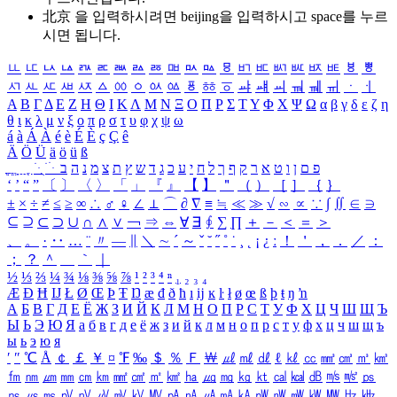
北京 을 입력하시려면
beijing
을 입력하시고 space를 누르
시면 됩니다.
ㅥ
ㅦ
ㅧ
ㅨ
ㅩ
ㅪ
ㅫ
ㅬ
ㅭ
ㅮ
ㅯ
ㅰ
ㅱ
ㅲ
ㅳ
ㅴ
ㅵ
ㅶ
ㅷ
ㅸ
ㅹ
ㅺ
ㅻ
ㅼ
ㅽ
ㅾ
ㅿ
ㆀ
ㆁ
ㆂ
ㆃ
ㆄ
ㆅ
ㆆ
ㆇ
ㆈ
ㆉ
ㆊ
ㆋ
ㆌ
ㆍ
ㆎ
Α
Β
Γ
Δ
Ε
Ζ
Η
Θ
Ι
Κ
Λ
Μ
Ν
Ξ
Ο
Π
Ρ
Σ
Τ
Υ
Φ
Χ
Ψ
Ω
α
β
γ
δ
ε
ζ
η
θ
ι
κ
λ
μ
ν
ξ
ο
π
ρ
σ
τ
υ
φ
χ
ψ
ω
á
à
Á
À
é
è
É
È
ç
Ç
ê
Ä
Ö
Ü
ä
ö
ü
ß
ְ
ֳ
ֲ
ֱ
ָ
ַ
ֵ
ֶ
ִ
ֹ
ּ
ֻ
ׂ
ׁ
ּ
ב
ה
נ
מ
צ
ת
ץ
ש
ד
ג
כ
ע
י
ח
ל
ך
ף
ק
ר
א
ט
ו
ן
ם
פ
‘
’
“
”
〔
〕
〈
〉
「
」
『
』
【
】
＂
（
）
［
］
｛
｝
±
×
÷
≠
≤
≥
∞
∴
♂
♀
∠
⊥
⌒
∂
∇
≡
≒
≪
≫
√
∽
∝
∵
∫
∬
∈
∋
⊆
⊇
⊂
⊃
∪
∩
∧
∨
￢
⇒
⇔
∀
∃
∮
∑
∏
＋
－
＜
＝
＞
、
。
·
‥
…
¨
〃
―
∥
＼
∼
´
～
ˇ
˘
˝
˚
˙
¸
˛
¡
¿
ː
！
＇
，
．
／
：
；
？
＾
＿
｀
｜
½
⅓
⅔
¼
¾
⅛
⅜
⅝
⅞
¹
²
³
⁴
ⁿ
₁
₂
₃
₄
Æ
Ð
Ħ
Ĳ
Ł
Ø
Œ
Þ
Ŧ
Ŋ
æ
đ
ð
ħ
ı
ĳ
ĸ
ŀ
ł
ø
œ
ß
þ
ŧ
ŋ
ŉ
А
Б
В
Г
Д
Е
Ё
Ж
З
И
Й
К
Л
М
Н
О
П
Р
С
Т
У
Ф
Х
Ц
Ч
Ш
Щ
Ъ
Ы
Ь
Э
Ю
Я
а
б
в
г
д
е
ё
ж
з
и
й
к
л
м
н
о
п
р
с
т
у
ф
х
ц
ч
ш
щ
ъ
ы
ь
э
ю
я
′
″
℃
Å
￠
￡
￥
¤
℉
‰
＄
％
Ｆ
￦
㎕
㎖
㎗
ℓ
㎘
㏄
㎣
㎤
㎥
㎦
㎙
㎚
㎛
㎜
㎝
㎞
㎟
㎠
㎡
㎢
㏊
㎍
㎎
㎏
㏏
㎈
㎉
㏈
㎧
㎨
㎰
㎱
㎲
㎳
㎴
㎵
㎶
㎷
㎸
㎹
㎀
㎁
㎂
㎃
㎄
㎺
㎻
㎽
㎾
㎿
㎐
㎑