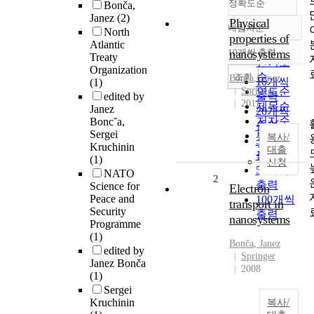
정확도순
Bonča,
Janez
(2)
Physical
내림차순
North
정확도
properties of
Atlantic
순
10개씩 출력
nanosystems
Treaty
내림차순
인기도
Organization
순
조회
Bonča
,
Janez
10개씩
(1)
Springer
연도순
edited by
출력
2011
제목순
Janez
20개씩
저자순
Bonc˘a,
출력
Sergei
발행기
복사/
30개씩
Kruchinin
관순
대출
출력
(1)
신청
50개씩
NATO
2
출력
Science for
Electron
Peace and
100개씩
transport in
Security
출력
nanosystems
Programme
(1)
Bonča
,
Janez
edited by
Springer
Janez Bonča
2008
(1)
Sergei
Kruchinin
복사/