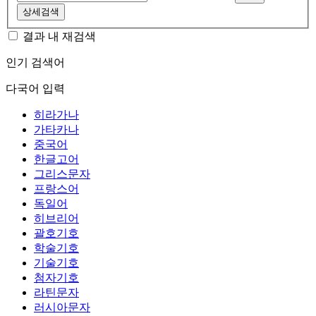
상세검색
결과 내 재검색
인기 검색어
다국어 입력
히라가나
가타카나
중국어
한글고어
그리스문자
프랑스어
독일어
히브리어
괄호기호
학술기호
기술기호
첨자기호
라틴문자
러시아문자