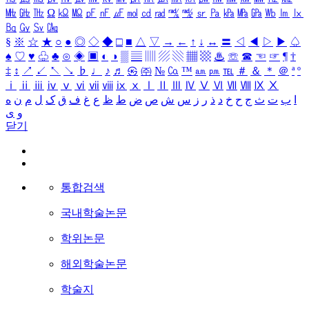
㎒
㎓
㎔
Ω
㏀
㏁
㎊
㎋
㎌
㏖
㏅
㎭
㎮
㎯
㏛
㎩
㎪
㎫
㎬
㏝
㏐
㏓
㏃
㏉
㏜
㏆
§
※
☆
★
○
●
◎
◇
◆
□
■
△
▽
→
←
↑
↓
↔
〓
◁
◀
▷
▶
♤
♠
♡
♥
♧
♣
⊙
◈
▣
◐
◑
▒
▤
▥
▨
▧
▦
▩
♨
☏
☎
☜
☞
¶
†
‡
↕
↗
↙
↖
↘
♭
♩
♪
♬
㉿
㈜
№
㏇
™
㏂
㏘
℡
＃
＆
＊
＠
ª
º
ⅰ
ⅱ
ⅲ
ⅳ
ⅴ
ⅵ
ⅶ
ⅷ
ⅸ
ⅹ
Ⅰ
Ⅱ
Ⅲ
Ⅳ
Ⅴ
Ⅵ
Ⅶ
Ⅷ
Ⅸ
Ⅹ
ا
ب
ت
ث
ج
ح
خ
د
ذ
ر
ز
س
ش
ص
ض
ط
ظ
ع
غ
ف
ق
ک
ل
م
ن
ه
و
ی
닫기
통합검색
국내학술논문
학위논문
해외학술논문
학술지