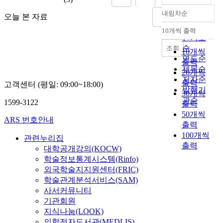
내림차순
오늘 본 자료
정확도
순
10개씩 출력
내림차순
인기도
순
조회
10개씩
연도순
출력
제목순
20개씩
저자순
출력
고객센터 (평일: 09:00~18:00)
발행기
30개씩
관순
1599-3122
출력
50개씩
ARS 번호안내
출력
100개씩
관련누리집
출력
대학공개강의(KOCW)
학술정보통계시스템(Rinfo)
외국학술지지원센터(FRIC)
학술관계분석서비스(SAM)
사서커뮤니티
기관회원
지식나눔(LOOK)
의학전자도서관(MEDLIS)