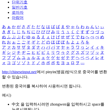
단위기호
일반기호
로마자
아랍어
あ
ぁ
か
が
さ
ざ
た
だ
な
は
ば
ぱ
ま
や
ゃ
ら
わ
ゎ
ん
い
ぃ
き
ぎ
し
じ
ち
ぢ
に
ひ
び
ぴ
み
り
う
ぅ
く
ぐ
す
ず
つ
づ
っ
ぬ
ふ
ぶ
ぷ
む
ゆ
ゅ
る
え
ぇ
け
げ
せ
ぜ
て
で
ね
へ
べ
ぺ
め
れ
お
ぉ
こ
ご
そ
ぞ
と
ど
の
ほ
ぼ
ぽ
も
よ
ょ
ろ
を
ア
ァ
カ
サ
ザ
タ
ダ
ナ
ハ
バ
パ
マ
ヤ
ャ
ラ
ワ
ヮ
ン
イ
ィ
キ
ギ
シ
ジ
チ
ヂ
ニ
ヒ
ビ
ピ
ミ
リ
ウ
ゥ
ク
グ
ス
ズ
ツ
ヅ
ッ
ヌ
フ
ブ
プ
ム
ユ
ュ
ル
エ
ェ
ケ
ゲ
セ
ゼ
テ
デ
ヘ
ベ
ペ
メ
レ
オ
ォ
コ
ゴ
ソ
ゾ
ト
ド
ノ
ホ
ボ
ポ
モ
ヨ
ョ
ロ
ヲ
―
http://chineseinput.net/
에서 pinyin(병음)방식으로 중국어를 변환
할 수 있습니다.
변환된 중국어를 복사하여 사용하시면 됩니다.
예시)
中文 을 입력하시려면
zhongwen
을 입력하시고 space를
누르시면됩니다.