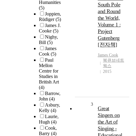
Humanities
South Pole
(5)
and Round
Joppien,
the World,
Rüdiger
(5)
Volume 1 :
James J.
Cooke
(5)
Project
Nighy,
Gutenberg
Bill
(5)
[전자책]
James
Cook
(5)
James
Cook
Paul
북큐브네트
Mellon
웍스
Centre for
2015
Studies in
British Art
(4)
Barrow,
John
(4)
3
Asbury,
Great
Kelly
(4)
Singers on
Laurie,
the Art of
Hugh
(4)
Cook,
Singing -
Barry
(4)
Educational