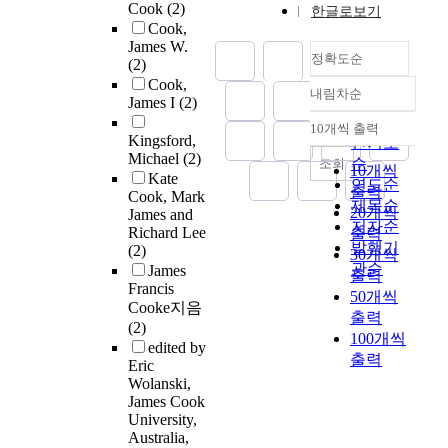
Cook
(2)
한글로보기
Cook,
James W.
정확도순
(2)
Cook,
내림차순
정확도
James I
(2)
순
10개씩 출력
내림차순
Kingsford,
인기도
Michael
(2)
순
조회
10개씩
Kate
연도순
출력
Cook, Mark
제목순
20개씩
James and
저자순
Richard Lee
출력
발행기
(2)
30개씩
관순
James
출력
Francis
50개씩
Cooke지음
출력
(2)
100개씩
edited by
출력
Eric
Wolanski,
James Cook
University,
Australia,