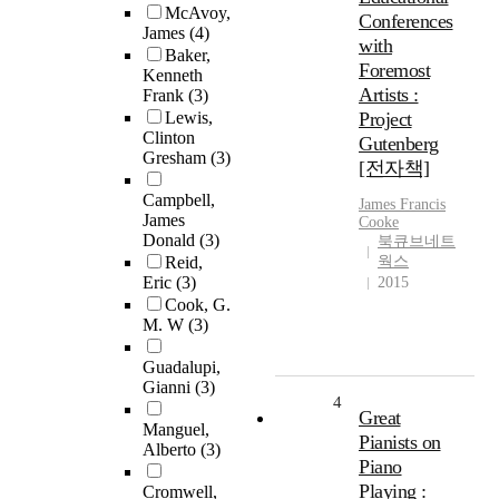
McAvoy,
Conferences
James
(4)
with
Baker,
Foremost
Kenneth
Artists :
Frank
(3)
Lewis,
Project
Clinton
Gutenberg
Gresham
(3)
[전자책]
Campbell,
James
Francis
James
Cooke
Donald
(3)
북큐브네트
Reid,
웍스
Eric
(3)
2015
Cook, G.
M. W
(3)
Guadalupi,
Gianni
(3)
4
Great
Manguel,
Pianists on
Alberto
(3)
Piano
Playing :
Cromwell,