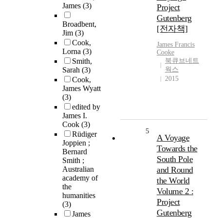
James
(3)
Project
Gutenberg
Broadbent,
[전자책]
Jim
(3)
Cook,
James
Francis
Lorna
(3)
Cooke
Smith,
북큐브네트
Sarah
(3)
웍스
2015
Cook,
James Wyatt
(3)
edited by
James I.
Cook
(3)
5
Rüdiger
A Voyage
Joppien ;
Towards the
Bernard
South Pole
Smith ;
Australian
and Round
academy of
the World
the
Volume 2 :
humanities
Project
(3)
Gutenberg
James