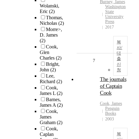
Burney,
James
Wolanski,
Washington
Eric
(2)
State
University
Thomas,
Press
Nicholas
(2)
2017
Morre>,
D. James
(2)
복
Cook,
사/
Glen
대
Charles
(2)
출
7
Bright,
신
John
(2)
청
Lee,
The journals
Richard
(2)
of Captain
Cook,
Cook
James L
(2)
Barnes,
Cook
,
James
James A
(2)
Penguin
Cook,
Books
James
2003
Graham
(2)
Cook,
Caplan
복