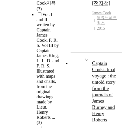
[전자책]
Cook지음
(3)
James
Cook
Vol. I
북큐브네트
and II
웍스
written by
2015
Captain
James
Cook, F. R.
S. Vol III by
Captain
James King,
6
L. L. D. and
Captain
F. R. S.
Cook's final
Illustrated
voyage : the
with maps
and charts,
untold story
from the
from the
original
journals of
drawings
James
made by
Burney and
Lieut.
Henry
Henry
Roberts ...
Roberts
(3)