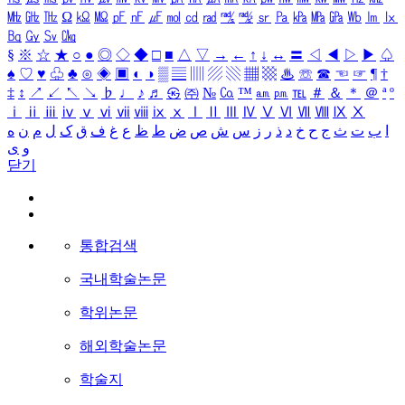
㎒
㎓
㎔
Ω
㏀
㏁
㎊
㎋
㎌
㏖
㏅
㎭
㎮
㎯
㏛
㎩
㎪
㎫
㎬
㏝
㏐
㏓
㏃
㏉
㏜
㏆
§
※
☆
★
○
●
◎
◇
◆
□
■
△
▽
→
←
↑
↓
↔
〓
◁
◀
▷
▶
♤
♠
♡
♥
♧
♣
⊙
◈
▣
◐
◑
▒
▤
▥
▨
▧
▦
▩
♨
☏
☎
☜
☞
¶
†
‡
↕
↗
↙
↖
↘
♭
♩
♪
♬
㉿
㈜
№
㏇
™
㏂
㏘
℡
＃
＆
＊
＠
ª
º
ⅰ
ⅱ
ⅲ
ⅳ
ⅴ
ⅵ
ⅶ
ⅷ
ⅸ
ⅹ
Ⅰ
Ⅱ
Ⅲ
Ⅳ
Ⅴ
Ⅵ
Ⅶ
Ⅷ
Ⅸ
Ⅹ
ا
ب
ت
ث
ج
ح
خ
د
ذ
ر
ز
س
ش
ص
ض
ط
ظ
ع
غ
ف
ق
ک
ل
م
ن
ه
و
ی
닫기
통합검색
국내학술논문
학위논문
해외학술논문
학술지