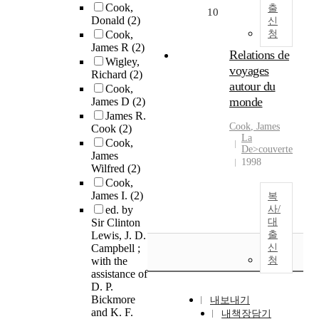
Cook,
출
10
Donald
(2)
신
Cook,
청
James R
(2)
Relations de
Wigley,
voyages
Richard
(2)
autour du
Cook,
monde
James D
(2)
James R.
Cook
,
James
Cook
(2)
La
Cook,
De>couverte
James
1998
Wilfred
(2)
Cook,
James I.
(2)
복
ed. by
사/
Sir Clinton
대
Lewis, J. D.
출
Campbell ;
신
with the
청
assistance of
D. P.
Bickmore
내보내기
and K. F.
내책장담기