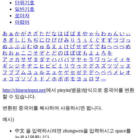
단위기호
일반기호
로마자
아랍어
あ
ぁ
か
が
さ
ざ
た
だ
な
は
ば
ぱ
ま
や
ゃ
ら
わ
ゎ
ん
い
ぃ
き
ぎ
し
じ
ち
ぢ
に
ひ
び
ぴ
み
り
う
ぅ
く
ぐ
す
ず
つ
づ
っ
ぬ
ふ
ぶ
ぷ
む
ゆ
ゅ
る
え
ぇ
け
げ
せ
ぜ
て
で
ね
へ
べ
ぺ
め
れ
お
ぉ
こ
ご
そ
ぞ
と
ど
の
ほ
ぼ
ぽ
も
よ
ょ
ろ
を
ア
ァ
カ
サ
ザ
タ
ダ
ナ
ハ
バ
パ
マ
ヤ
ャ
ラ
ワ
ヮ
ン
イ
ィ
キ
ギ
シ
ジ
チ
ヂ
ニ
ヒ
ビ
ピ
ミ
リ
ウ
ゥ
ク
グ
ス
ズ
ツ
ヅ
ッ
ヌ
フ
ブ
プ
ム
ユ
ュ
ル
エ
ェ
ケ
ゲ
セ
ゼ
テ
デ
ヘ
ベ
ペ
メ
レ
オ
ォ
コ
ゴ
ソ
ゾ
ト
ド
ノ
ホ
ボ
ポ
モ
ヨ
ョ
ロ
ヲ
―
http://chineseinput.net/
에서 pinyin(병음)방식으로 중국어를 변환
할 수 있습니다.
변환된 중국어를 복사하여 사용하시면 됩니다.
예시)
中文 을 입력하시려면
zhongwen
을 입력하시고 space를
누르시면됩니다.