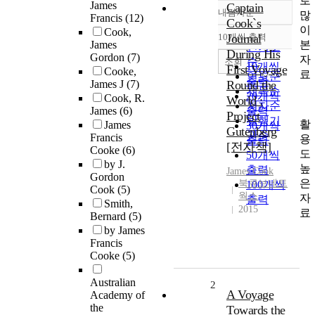
로
James
Captain
내림차순
많
정확도
Francis
(12)
Cook`s
이
Cook,
순
10개씩 출력
Journal
내림차순
본
James
인기도
During His
Gordon
(7)
자
순
조회
10개씩
First Voyage
Cooke,
료
연도순
출력
James J
(7)
Round the
제목순
20개씩
Cook, R.
World :
저자순
James
(6)
출력
Project
발행기
활
James
30개씩
Gutenberg
관순
Francis
용
출력
[전자책]
Cooke
(6)
도
50개씩
by J.
높
출력
James
Cook
Gordon
은
북큐브네트
100개씩
Cook
(5)
웍스
자
출력
Smith,
2015
료
Bernard
(5)
by James
Francis
Cooke
(5)
Australian
2
A Voyage
Academy of
the
Towards the