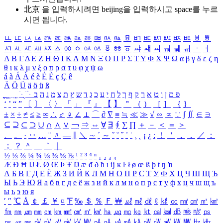
北京 을 입력하시려면
beijing
을 입력하시고 space를 누르
시면 됩니다.
ㅥ
ㅦ
ㅧ
ㅨ
ㅩ
ㅪ
ㅫ
ㅬ
ㅭ
ㅮ
ㅯ
ㅰ
ㅱ
ㅲ
ㅳ
ㅴ
ㅵ
ㅶ
ㅷ
ㅸ
ㅹ
ㅺ
ㅻ
ㅼ
ㅽ
ㅾ
ㅿ
ㆀ
ㆁ
ㆂ
ㆃ
ㆄ
ㆅ
ㆆ
ㆇ
ㆈ
ㆉ
ㆊ
ㆋ
ㆌ
ㆍ
ㆎ
Α
Β
Γ
Δ
Ε
Ζ
Η
Θ
Ι
Κ
Λ
Μ
Ν
Ξ
Ο
Π
Ρ
Σ
Τ
Υ
Φ
Χ
Ψ
Ω
α
β
γ
δ
ε
ζ
η
θ
ι
κ
λ
μ
ν
ξ
ο
π
ρ
σ
τ
υ
φ
χ
ψ
ω
á
à
Á
À
é
è
É
È
ç
Ç
ê
Ä
Ö
Ü
ä
ö
ü
ß
ְ
ֳ
ֲ
ֱ
ָ
ַ
ֵ
ֶ
ִ
ֹ
ּ
ֻ
ׂ
ׁ
ּ
ב
ה
נ
מ
צ
ת
ץ
ש
ד
ג
כ
ע
י
ח
ל
ך
ף
ק
ר
א
ט
ו
ן
ם
פ
‘
’
“
”
〔
〕
〈
〉
「
」
『
』
【
】
＂
（
）
［
］
｛
｝
±
×
÷
≠
≤
≥
∞
∴
♂
♀
∠
⊥
⌒
∂
∇
≡
≒
≪
≫
√
∽
∝
∵
∫
∬
∈
∋
⊆
⊇
⊂
⊃
∪
∩
∧
∨
￢
⇒
⇔
∀
∃
∮
∑
∏
＋
－
＜
＝
＞
、
。
·
‥
…
¨
〃
―
∥
＼
∼
´
～
ˇ
˘
˝
˚
˙
¸
˛
¡
¿
ː
！
＇
，
．
／
：
；
？
＾
＿
｀
｜
½
⅓
⅔
¼
¾
⅛
⅜
⅝
⅞
¹
²
³
⁴
ⁿ
₁
₂
₃
₄
Æ
Ð
Ħ
Ĳ
Ł
Ø
Œ
Þ
Ŧ
Ŋ
æ
đ
ð
ħ
ı
ĳ
ĸ
ŀ
ł
ø
œ
ß
þ
ŧ
ŋ
ŉ
А
Б
В
Г
Д
Е
Ё
Ж
З
И
Й
К
Л
М
Н
О
П
Р
С
Т
У
Ф
Х
Ц
Ч
Ш
Щ
Ъ
Ы
Ь
Э
Ю
Я
а
б
в
г
д
е
ё
ж
з
и
й
к
л
м
н
о
п
р
с
т
у
ф
х
ц
ч
ш
щ
ъ
ы
ь
э
ю
я
′
″
℃
Å
￠
￡
￥
¤
℉
‰
＄
％
Ｆ
￦
㎕
㎖
㎗
ℓ
㎘
㏄
㎣
㎤
㎥
㎦
㎙
㎚
㎛
㎜
㎝
㎞
㎟
㎠
㎡
㎢
㏊
㎍
㎎
㎏
㏏
㎈
㎉
㏈
㎧
㎨
㎰
㎱
㎲
㎳
㎴
㎵
㎶
㎷
㎸
㎹
㎀
㎁
㎂
㎃
㎄
㎺
㎻
㎽
㎾
㎿
㎐
㎑