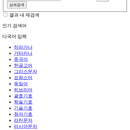
상세검색
결과 내 재검색
인기 검색어
다국어 입력
히라가나
가타카나
중국어
한글고어
그리스문자
프랑스어
독일어
히브리어
괄호기호
학술기호
기술기호
첨자기호
라틴문자
러시아문자