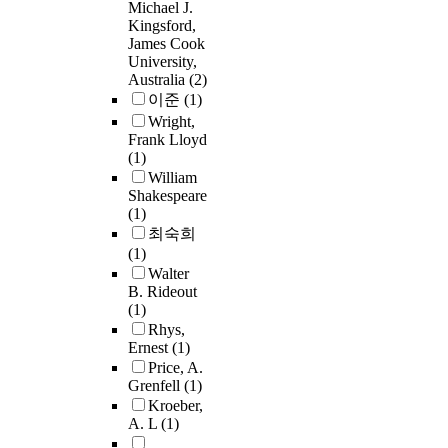
Michael J.
Kingsford,
James Cook
University,
Australia
(2)
이준
(1)
Wright,
Frank Lloyd
(1)
William
Shakespeare
(1)
최숙희
(1)
Walter
B. Rideout
(1)
Rhys,
Ernest
(1)
Price, A.
Grenfell
(1)
Kroeber,
A. L
(1)