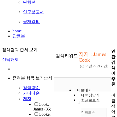
단행본
연구보고서
공개강의
home
단행본
검색결과 좁혀 보기
연
저자 : James
검색키워드
관
Cook
선택해제
검
(검색결과
212
건)
색
어
좁혀본 항목 보기순서
추
천
검색량순
내보내기
가나다순
이
내책장담기
저자
한글로보기
검
1
Cook,
색
James
(35)
어
정확도순
Cooke,