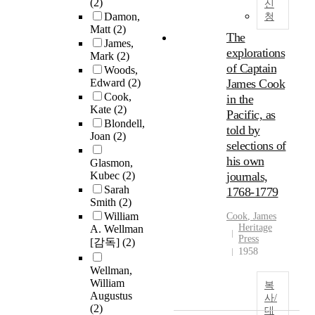
(2)
신
Damon,
청
Matt
(2)
The
James,
explorations
Mark
(2)
of Captain
Woods,
Edward
(2)
James Cook
Cook,
in the
Kate
(2)
Pacific, as
Blondell,
told by
Joan
(2)
selections of
his own
Glasmon,
Kubec
(2)
journals,
Sarah
1768-1779
Smith
(2)
William
Cook
,
James
Heritage
A. Wellman
Press
[감독]
(2)
1958
Wellman,
William
복
Augustus
사/
(2)
대