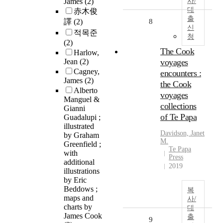
James
(2)
사/
대
赤木俊
출
譯
(2)
8
신
적목준
청
(2)
The Cook
Harlow,
Jean
(2)
voyages
Cagney,
encounters :
James
(2)
the Cook
Alberto
voyages
Manguel &
collections
Gianni
of Te Papa
Guadalupi ;
illustrated
Davidson, Janet
by Graham
M.
Greenfield ;
Te Papa
with
Press
additional
2019
illustrations
by Eric
Beddows ;
복
maps and
사/
charts by
대
James Cook
출
9