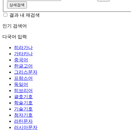
상세검색
결과 내 재검색
인기 검색어
다국어 입력
히라가나
가타카나
중국어
한글고어
그리스문자
프랑스어
독일어
히브리어
괄호기호
학술기호
기술기호
첨자기호
라틴문자
러시아문자