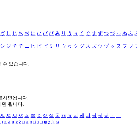
ぎ
し
じ
ち
ぢ
に
ひ
び
ぴ
み
り
う
ぅ
く
ぐ
す
ず
つ
づ
っ
ぬ
ふ
シ
ジ
チ
ヂ
ニ
ヒ
ビ
ピ
ミ
リ
ウ
ゥ
ク
グ
ス
ズ
ツ
ヅ
ッ
ヌ
フ
ブ
할 수 있습니다.
누르시면됩니다.
시면 됩니다.
ㅻ
ㅼ
ㅽ
ㅾ
ㅿ
ㆀ
ㆁ
ㆂ
ㆃ
ㆄ
ㆅ
ㆆ
ㆇ
ㆈ
ㆉ
ㆊ
ㆋ
ㆌ
ㆍ
ㆎ
θ
ι
κ
λ
μ
ν
ξ
ο
π
ρ
σ
τ
υ
φ
χ
ψ
ω