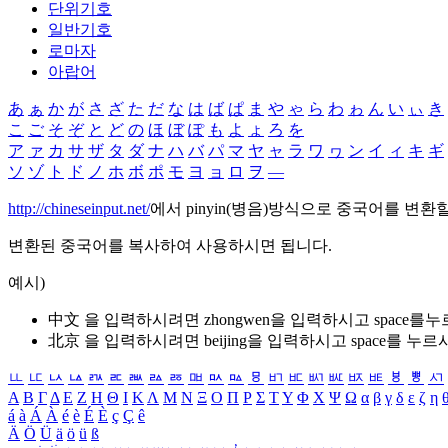
단위기호
일반기호
로마자
아랍어
あ
ぁ
か
が
さ
ざ
た
だ
な
は
ば
ぱ
ま
や
ゃ
ら
わ
ゎ
ん
い
ぃ
き
こ
ご
そ
ぞ
と
ど
の
ほ
ぼ
ぽ
も
よ
ょ
ろ
を
ア
ァ
カ
サ
ザ
タ
ダ
ナ
ハ
バ
パ
マ
ヤ
ャ
ラ
ワ
ヮ
ン
イ
ィ
キ
ギ
ソ
ゾ
ト
ド
ノ
ホ
ボ
ポ
モ
ヨ
ョ
ロ
ヲ
―
http://chineseinput.net/
에서 pinyin(병음)방식으로 중국어를 변환
변환된 중국어를 복사하여 사용하시면 됩니다.
예시)
中文 을 입력하시려면
zhongwen
을 입력하시고 space를
北京 을 입력하시려면
beijing
을 입력하시고 space를 누르
ㅥ
ㅦ
ㅧ
ㅨ
ㅩ
ㅪ
ㅫ
ㅬ
ㅭ
ㅮ
ㅯ
ㅰ
ㅱ
ㅲ
ㅳ
ㅴ
ㅵ
ㅶ
ㅷ
ㅸ
ㅹ
ㅺ
Α
Β
Γ
Δ
Ε
Ζ
Η
Θ
Ι
Κ
Λ
Μ
Ν
Ξ
Ο
Π
Ρ
Σ
Τ
Υ
Φ
Χ
Ψ
Ω
α
β
γ
δ
ε
ζ
η
á
à
Á
À
é
è
É
È
ç
Ç
ê
Ä
Ö
Ü
ä
ö
ü
ß