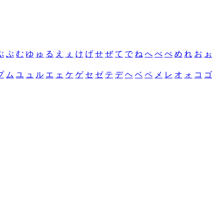
ぶ
ぷ
む
ゆ
ゅ
る
え
ぇ
け
げ
せ
ぜ
て
で
ね
へ
べ
ぺ
め
れ
お
ぉ
プ
ム
ユ
ュ
ル
エ
ェ
ケ
ゲ
セ
ゼ
テ
デ
ヘ
ベ
ペ
メ
レ
オ
ォ
コ
ゴ