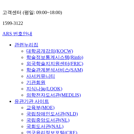
고객센터 (평일: 09:00~18:00)
1599-3122
ARS 번호안내
관련누리집
대학공개강의(KOCW)
학술정보통계시스템(Rinfo)
외국학술지지원센터(FRIC)
학술관계분석서비스(SAM)
사서커뮤니티
기관회원
지식나눔(LOOK)
의학전자도서관(MEDLIS)
유관기관 사이트
교육부(MOE)
국립장애인도서관(NLD)
국립중앙도서관(NL)
국회도서관(NAL)
연구윤리정보포털(CRE)