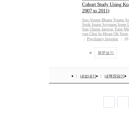
Cohort Study Using Kor
2007 to 2011)
Soo-Young
,
Bhang
,
Young
,
S
Sook
,
Joung
,
Soyoung
,
Irene
,
Sun
,
Chung
,
Jaewon
,
Yang
,
Mi
yun
,
Choi
,
In
,
Hwan
,
Oh
,
Yeon
,
Psychiatry Investig
20
원문보기
내보내기
내책장담기