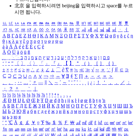
北京 을 입력하시려면
beijing
을 입력하시고 space를 누르
시면 됩니다.
ㅥ
ㅦ
ㅧ
ㅨ
ㅩ
ㅪ
ㅫ
ㅬ
ㅭ
ㅮ
ㅯ
ㅰ
ㅱ
ㅲ
ㅳ
ㅴ
ㅵ
ㅶ
ㅷ
ㅸ
ㅹ
ㅺ
ㅻ
ㅼ
ㅽ
ㅾ
ㅿ
ㆀ
ㆁ
ㆂ
ㆃ
ㆄ
ㆅ
ㆆ
ㆇ
ㆈ
ㆉ
ㆊ
ㆋ
ㆌ
ㆍ
ㆎ
Α
Β
Γ
Δ
Ε
Ζ
Η
Θ
Ι
Κ
Λ
Μ
Ν
Ξ
Ο
Π
Ρ
Σ
Τ
Υ
Φ
Χ
Ψ
Ω
α
β
γ
δ
ε
ζ
η
θ
ι
κ
λ
μ
ν
ξ
ο
π
ρ
σ
τ
υ
φ
χ
ψ
ω
á
à
Á
À
é
è
É
È
ç
Ç
ê
Ä
Ö
Ü
ä
ö
ü
ß
ְ
ֳ
ֲ
ֱ
ָ
ַ
ֵ
ֶ
ִ
ֹ
ּ
ֻ
ׂ
ׁ
ּ
ב
ה
נ
מ
צ
ת
ץ
ש
ד
ג
כ
ע
י
ח
ל
ך
ף
ק
ר
א
ט
ו
ן
ם
פ
‘
’
“
”
〔
〕
〈
〉
「
」
『
』
【
】
＂
（
）
［
］
｛
｝
±
×
÷
≠
≤
≥
∞
∴
♂
♀
∠
⊥
⌒
∂
∇
≡
≒
≪
≫
√
∽
∝
∵
∫
∬
∈
∋
⊆
⊇
⊂
⊃
∪
∩
∧
∨
￢
⇒
⇔
∀
∃
∮
∑
∏
＋
－
＜
＝
＞
、
。
·
‥
…
¨
〃
―
∥
＼
∼
´
～
ˇ
˘
˝
˚
˙
¸
˛
¡
¿
ː
！
＇
，
．
／
：
；
？
＾
＿
｀
｜
½
⅓
⅔
¼
¾
⅛
⅜
⅝
⅞
¹
²
³
⁴
ⁿ
₁
₂
₃
₄
Æ
Ð
Ħ
Ĳ
Ł
Ø
Œ
Þ
Ŧ
Ŋ
æ
đ
ð
ħ
ı
ĳ
ĸ
ŀ
ł
ø
œ
ß
þ
ŧ
ŋ
ŉ
А
Б
В
Г
Д
Е
Ё
Ж
З
И
Й
К
Л
М
Н
О
П
Р
С
Т
У
Ф
Х
Ц
Ч
Ш
Щ
Ъ
Ы
Ь
Э
Ю
Я
а
б
в
г
д
е
ё
ж
з
и
й
к
л
м
н
о
п
р
с
т
у
ф
х
ц
ч
ш
щ
ъ
ы
ь
э
ю
я
′
″
℃
Å
￠
￡
￥
¤
℉
‰
＄
％
Ｆ
￦
㎕
㎖
㎗
ℓ
㎘
㏄
㎣
㎤
㎥
㎦
㎙
㎚
㎛
㎜
㎝
㎞
㎟
㎠
㎡
㎢
㏊
㎍
㎎
㎏
㏏
㎈
㎉
㏈
㎧
㎨
㎰
㎱
㎲
㎳
㎴
㎵
㎶
㎷
㎸
㎹
㎀
㎁
㎂
㎃
㎄
㎺
㎻
㎽
㎾
㎿
㎐
㎑