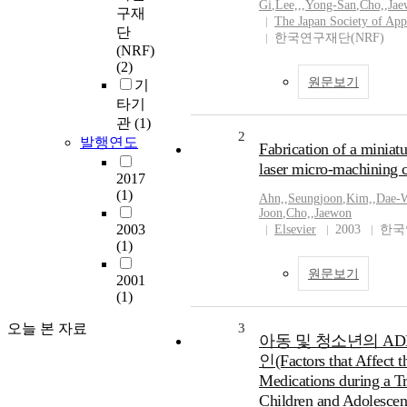
Gi
,
Lee,
,
,
Yong-San
,
Cho,
,
Jae
구재
The Japan Society of App
단
한국연구재단(NRF)
(NRF)
(2)
원문보기
기
타기
관
(1)
2
발행연도
Fabrication of a miniat
laser micro-machining 
2017
(1)
Ahn,
,
Seungjoon
,
Kim,
,
Dae-
Joon
,
Cho,
,
Jaewon
2003
Elsevier
2003
한국
(1)
원문보기
2001
(1)
오늘 본 자료
3
아동 및 청소년의 AD
인(Factors that Affect
Medications during a Tr
Children and Adolescen