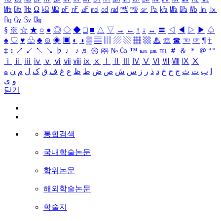
㎒
㎓
㎔
Ω
㏀
㏁
㎊
㎋
㎌
㏖
㏅
㎭
㎮
㎯
㏛
㎩
㎪
㎫
㎬
㏝
㏐
㏓
㏃
㏉
㏜
㏆
§
※
☆
★
○
●
◎
◇
◆
□
■
△
▽
→
←
↑
↓
↔
〓
◁
◀
▷
▶
♤
♠
♡
♥
♧
♣
⊙
◈
▣
◐
◑
▒
▤
▥
▨
▧
▦
▩
♨
☏
☎
☜
☞
¶
†
‡
↕
↗
↙
↖
↘
♭
♩
♪
♬
㉿
㈜
№
㏇
™
㏂
㏘
℡
＃
＆
＊
＠
ª
º
ⅰ
ⅱ
ⅲ
ⅳ
ⅴ
ⅵ
ⅶ
ⅷ
ⅸ
ⅹ
Ⅰ
Ⅱ
Ⅲ
Ⅳ
Ⅴ
Ⅵ
Ⅶ
Ⅷ
Ⅸ
Ⅹ
ا
ب
ت
ث
ج
ح
خ
د
ذ
ر
ز
س
ش
ص
ض
ط
ظ
ع
غ
ف
ق
ک
ل
م
ن
ه
و
ی
닫기
통합검색
국내학술논문
학위논문
해외학술논문
학술지