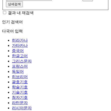
상세검색
결과 내 재검색
인기 검색어
다국어 입력
히라가나
가타카나
중국어
한글고어
그리스문자
프랑스어
독일어
히브리어
괄호기호
학술기호
기술기호
첨자기호
라틴문자
러시아문자