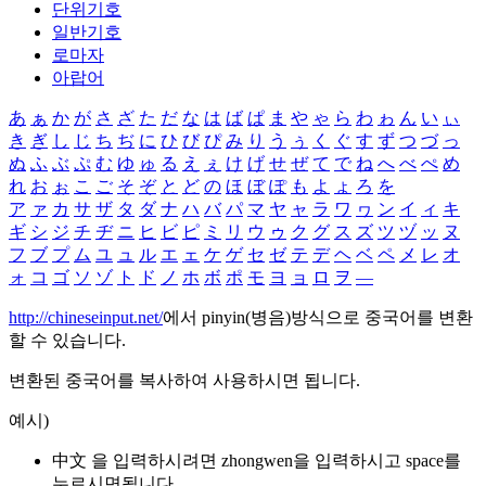
단위기호
일반기호
로마자
아랍어
あ
ぁ
か
が
さ
ざ
た
だ
な
は
ば
ぱ
ま
や
ゃ
ら
わ
ゎ
ん
い
ぃ
き
ぎ
し
じ
ち
ぢ
に
ひ
び
ぴ
み
り
う
ぅ
く
ぐ
す
ず
つ
づ
っ
ぬ
ふ
ぶ
ぷ
む
ゆ
ゅ
る
え
ぇ
け
げ
せ
ぜ
て
で
ね
へ
べ
ぺ
め
れ
お
ぉ
こ
ご
そ
ぞ
と
ど
の
ほ
ぼ
ぽ
も
よ
ょ
ろ
を
ア
ァ
カ
サ
ザ
タ
ダ
ナ
ハ
バ
パ
マ
ヤ
ャ
ラ
ワ
ヮ
ン
イ
ィ
キ
ギ
シ
ジ
チ
ヂ
ニ
ヒ
ビ
ピ
ミ
リ
ウ
ゥ
ク
グ
ス
ズ
ツ
ヅ
ッ
ヌ
フ
ブ
プ
ム
ユ
ュ
ル
エ
ェ
ケ
ゲ
セ
ゼ
テ
デ
ヘ
ベ
ペ
メ
レ
オ
ォ
コ
ゴ
ソ
ゾ
ト
ド
ノ
ホ
ボ
ポ
モ
ヨ
ョ
ロ
ヲ
―
http://chineseinput.net/
에서 pinyin(병음)방식으로 중국어를 변환
할 수 있습니다.
변환된 중국어를 복사하여 사용하시면 됩니다.
예시)
中文 을 입력하시려면
zhongwen
을 입력하시고 space를
누르시면됩니다.