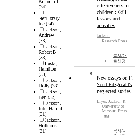
Kenneth T
effectiveness to
(34)
children : skill
NetLibrary,
lessons and
Inc
(34)
activities
Jackson,
Andrew
Jackson
(33)
Research Press
Jackson,
Robert B
복사/대
(33)
출신청
Luske,
Hamilton
8
(33)
New essays on F.
Jackson,
Scott Fitzgerald's
Holly
(33)
neglected stories
Jackson,
Ben
(32)
Bryer,
Jackson
R
Jackson,
University of
John Harold
Missouri Press
(31)
1996
Jackson,
Holbrook
(31)
복사/대