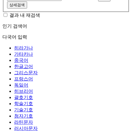
상세검색
결과 내 재검색
인기 검색어
다국어 입력
히라가나
가타카나
중국어
한글고어
그리스문자
프랑스어
독일어
히브리어
괄호기호
학술기호
기술기호
첨자기호
라틴문자
러시아문자