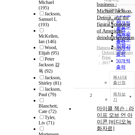
정확도
Michael
business :
(195)
순
Michael Jackson,
10개씩 출력
내림차
Jackson,
인기도
Detroit, and the
Samuel L
순
조회
10개씩
figural economy
(193)
연도순
출력
of American
제목순
20개씩
McKellen,
deindustrialization
저자순
Ian
(146)
출력
발행기
Wood,
Hamera, Judith
30개씩
관순
Elijah
(95)
Oxford University
출력
Press
Peter
50개씩
2017
Jackson 감
출력
독
(92)
100개씩
Jackson,
복사/대
출력
Shirley
(81)
출신청
Jackson,
Paul
(79)
목차보
2
기
Blanchett,
마이클 잭슨 : 라
Cate
(72)
이프 오브 언 아
Tyler,
이콘 [비디오녹
Liv
(71)
화자료]
Mortensen,