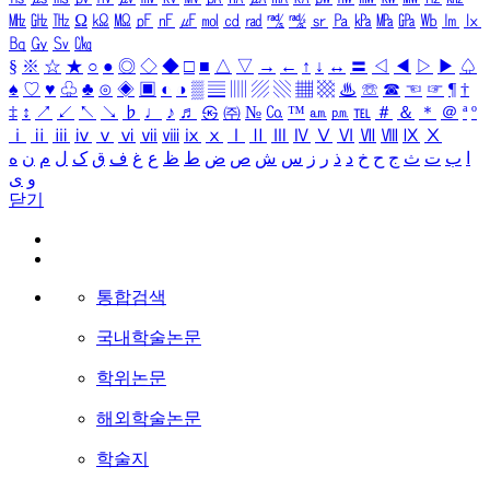
㎒
㎓
㎔
Ω
㏀
㏁
㎊
㎋
㎌
㏖
㏅
㎭
㎮
㎯
㏛
㎩
㎪
㎫
㎬
㏝
㏐
㏓
㏃
㏉
㏜
㏆
§
※
☆
★
○
●
◎
◇
◆
□
■
△
▽
→
←
↑
↓
↔
〓
◁
◀
▷
▶
♤
♠
♡
♥
♧
♣
⊙
◈
▣
◐
◑
▒
▤
▥
▨
▧
▦
▩
♨
☏
☎
☜
☞
¶
†
‡
↕
↗
↙
↖
↘
♭
♩
♪
♬
㉿
㈜
№
㏇
™
㏂
㏘
℡
＃
＆
＊
＠
ª
º
ⅰ
ⅱ
ⅲ
ⅳ
ⅴ
ⅵ
ⅶ
ⅷ
ⅸ
ⅹ
Ⅰ
Ⅱ
Ⅲ
Ⅳ
Ⅴ
Ⅵ
Ⅶ
Ⅷ
Ⅸ
Ⅹ
ا
ب
ت
ث
ج
ح
خ
د
ذ
ر
ز
س
ش
ص
ض
ط
ظ
ع
غ
ف
ق
ک
ل
م
ن
ه
و
ی
닫기
통합검색
국내학술논문
학위논문
해외학술논문
학술지