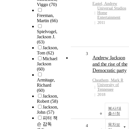
Eastel, Andrew
Viggo
(70)
Universal Studios
Home
Freeman,
Entertainment
Martin
(66)
2011
Spielvogel,
Jackson J.
(63)
Jackson,
Tom
(62)
3
Andrew Jackson
Michael
and the rise of the
Jackson
(60)
Democratic party
Armitage,
Cheathem, Mark R
Richard
University of
Tennessee
(60)
2018
Jackson,
Robert
(58)
Jackson,
복사/대
John
(57)
출신청
피터 잭
슨 감독
목차보
4