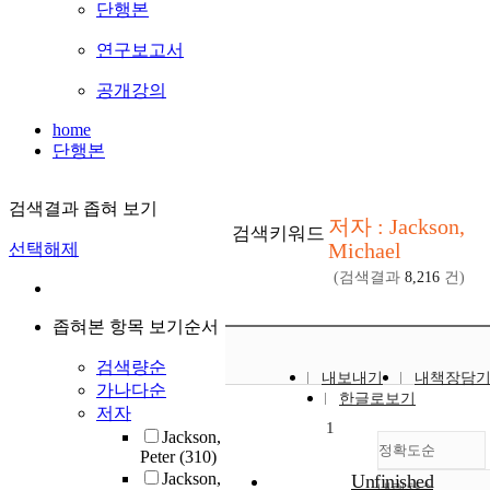
단행본
연구보고서
공개강의
home
단행본
검색결과 좁혀 보기
저자 : Jackson,
검색키워드
Michael
선택해제
(검색결과
8,216
건)
좁혀본 항목 보기순서
검색량순
내보내기
내책장담
가나다순
한글로보기
저자
1
Jackson,
정확도순
Peter
(310)
Jackson,
Unfinished
내림차순