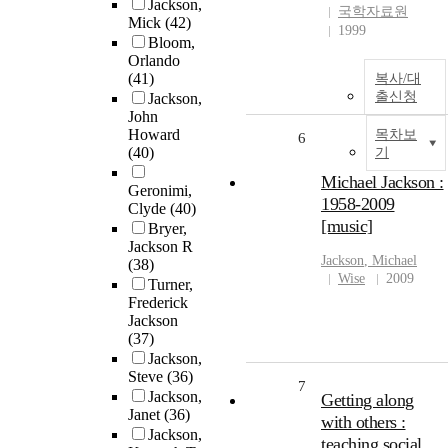
Jackson,
국학자료원
Mick
(42)
1999
Bloom,
Orlando
(41)
복사/대
출신청
Jackson,
John
Howard
목차보
6
(40)
기
Michael Jackson :
Geronimi,
1958-2009
Clyde
(40)
[music]
Bryer,
Jackson R
Jackson
, Michael
(38)
Wise
2009
Turner,
Frederick
Jackson
(37)
Jackson,
Steve
(36)
7
Jackson,
Getting along
Janet
(36)
with others :
Jackson,
teaching social