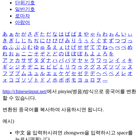
단위기호
일반기호
로마자
아랍어
あ
ぁ
か
が
さ
ざ
た
だ
な
は
ば
ぱ
ま
や
ゃ
ら
わ
ゎ
ん
い
ぃ
き
ぎ
し
じ
ち
ぢ
に
ひ
び
ぴ
み
り
う
ぅ
く
ぐ
す
ず
つ
づ
っ
ぬ
ふ
ぶ
ぷ
む
ゆ
ゅ
る
え
ぇ
け
げ
せ
ぜ
て
で
ね
へ
べ
ぺ
め
れ
お
ぉ
こ
ご
そ
ぞ
と
ど
の
ほ
ぼ
ぽ
も
よ
ょ
ろ
を
ア
ァ
カ
サ
ザ
タ
ダ
ナ
ハ
バ
パ
マ
ヤ
ャ
ラ
ワ
ヮ
ン
イ
ィ
キ
ギ
シ
ジ
チ
ヂ
ニ
ヒ
ビ
ピ
ミ
リ
ウ
ゥ
ク
グ
ス
ズ
ツ
ヅ
ッ
ヌ
フ
ブ
プ
ム
ユ
ュ
ル
エ
ェ
ケ
ゲ
セ
ゼ
テ
デ
ヘ
ベ
ペ
メ
レ
オ
ォ
コ
ゴ
ソ
ゾ
ト
ド
ノ
ホ
ボ
ポ
モ
ヨ
ョ
ロ
ヲ
―
http://chineseinput.net/
에서 pinyin(병음)방식으로 중국어를 변환
할 수 있습니다.
변환된 중국어를 복사하여 사용하시면 됩니다.
예시)
中文 을 입력하시려면
zhongwen
을 입력하시고 space를
누르시면됩니다.