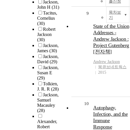
출신청
Jackson,
John H
(31)
목차보
Tacitus,
9
기
Cornelius
(30)
State of the Union
Robert
Addresses -
Jackson
Andrew Jackson :
(30)
Project Gutenberg
Jackson,
James
(30)
[전자책]
Jackson,
David
(29)
Andrew
Jackson
북큐브네트웍스
Jackson,
Susan E
2015
(29)
Tolkien,
J. R. R
(28)
Jackson,
Samuel
10
Macauley
Autophagy,
(28)
Infection, and the
Immune
Alexander,
Response
Robert