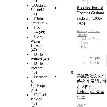
(54)
기
Jackson,
Recollections of
Samuel L.
Thomas Graham
(51)
Jackson : 1835-
United
States
(49)
1924
Astin,
Jackson
, Thomas
Sean
(49)
Graham
Bate,
Oxford Univ.
Walter
Press
Jackson
1950
(47)
Jackson,
복사/대
Wilfred
(47)
출신청
Jackson,
Richard
(45)
5
美國政治文化의
Jackson
傳統과 展開 : 잭
J.
Spielvogel
슨 시대(age of
(45)
Jackson)를 중심
Pollock,
으로
Jackson
(43)
양홍석