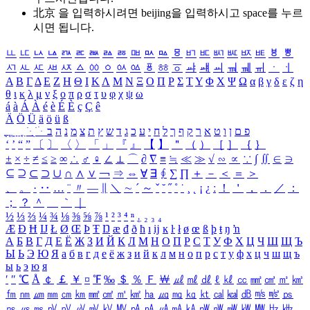
北京 을 입력하시려면
beijing
을 입력하시고 space를 누르
시면 됩니다.
ㅥ
ㅦ
ㅧ
ㅨ
ㅩ
ㅪ
ㅫ
ㅬ
ㅭ
ㅮ
ㅯ
ㅰ
ㅱ
ㅲ
ㅳ
ㅴ
ㅵ
ㅶ
ㅷ
ㅸ
ㅹ
ㅺ
ㅻ
ㅼ
ㅽ
ㅾ
ㅿ
ㆀ
ㆁ
ㆂ
ㆃ
ㆄ
ㆅ
ㆆ
ㆇ
ㆈ
ㆉ
ㆊ
ㆋ
ㆌ
ㆍ
ㆎ
Α
Β
Γ
Δ
Ε
Ζ
Η
Θ
Ι
Κ
Λ
Μ
Ν
Ξ
Ο
Π
Ρ
Σ
Τ
Υ
Φ
Χ
Ψ
Ω
α
β
γ
δ
ε
ζ
η
θ
ι
κ
λ
μ
ν
ξ
ο
π
ρ
σ
τ
υ
φ
χ
ψ
ω
á
à
Á
À
é
è
É
È
ç
Ç
ê
Ä
Ö
Ü
ä
ö
ü
ß
ְ
ֳ
ֲ
ֱ
ָ
ַ
ֵ
ֶ
ִ
ֹ
ּ
ֻ
ׂ
ׁ
ּ
ב
ה
נ
מ
צ
ת
ץ
ש
ד
ג
כ
ע
י
ח
ל
ך
ף
ק
ר
א
ט
ו
ן
ם
פ
‘
’
“
”
〔
〕
〈
〉
「
」
『
』
【
】
＂
（
）
［
］
｛
｝
±
×
÷
≠
≤
≥
∞
∴
♂
♀
∠
⊥
⌒
∂
∇
≡
≒
≪
≫
√
∽
∝
∵
∫
∬
∈
∋
⊆
⊇
⊂
⊃
∪
∩
∧
∨
￢
⇒
⇔
∀
∃
∮
∑
∏
＋
－
＜
＝
＞
、
。
·
‥
…
¨
〃
―
∥
＼
∼
´
～
ˇ
˘
˝
˚
˙
¸
˛
¡
¿
ː
！
＇
，
．
／
：
；
？
＾
＿
｀
｜
½
⅓
⅔
¼
¾
⅛
⅜
⅝
⅞
¹
²
³
⁴
ⁿ
₁
₂
₃
₄
Æ
Ð
Ħ
Ĳ
Ł
Ø
Œ
Þ
Ŧ
Ŋ
æ
đ
ð
ħ
ı
ĳ
ĸ
ŀ
ł
ø
œ
ß
þ
ŧ
ŋ
ŉ
А
Б
В
Г
Д
Е
Ё
Ж
З
И
Й
К
Л
М
Н
О
П
Р
С
Т
У
Ф
Х
Ц
Ч
Ш
Щ
Ъ
Ы
Ь
Э
Ю
Я
а
б
в
г
д
е
ё
ж
з
и
й
к
л
м
н
о
п
р
с
т
у
ф
х
ц
ч
ш
щ
ъ
ы
ь
э
ю
я
′
″
℃
Å
￠
￡
￥
¤
℉
‰
＄
％
Ｆ
￦
㎕
㎖
㎗
ℓ
㎘
㏄
㎣
㎤
㎥
㎦
㎙
㎚
㎛
㎜
㎝
㎞
㎟
㎠
㎡
㎢
㏊
㎍
㎎
㎏
㏏
㎈
㎉
㏈
㎧
㎨
㎰
㎱
㎲
㎳
㎴
㎵
㎶
㎷
㎸
㎹
㎀
㎁
㎂
㎃
㎄
㎺
㎻
㎽
㎾
㎿
㎐
㎑