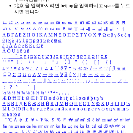
北京 을 입력하시려면
beijing
을 입력하시고 space를 누르
시면 됩니다.
ㅥ
ㅦ
ㅧ
ㅨ
ㅩ
ㅪ
ㅫ
ㅬ
ㅭ
ㅮ
ㅯ
ㅰ
ㅱ
ㅲ
ㅳ
ㅴ
ㅵ
ㅶ
ㅷ
ㅸ
ㅹ
ㅺ
ㅻ
ㅼ
ㅽ
ㅾ
ㅿ
ㆀ
ㆁ
ㆂ
ㆃ
ㆄ
ㆅ
ㆆ
ㆇ
ㆈ
ㆉ
ㆊ
ㆋ
ㆌ
ㆍ
ㆎ
Α
Β
Γ
Δ
Ε
Ζ
Η
Θ
Ι
Κ
Λ
Μ
Ν
Ξ
Ο
Π
Ρ
Σ
Τ
Υ
Φ
Χ
Ψ
Ω
α
β
γ
δ
ε
ζ
η
θ
ι
κ
λ
μ
ν
ξ
ο
π
ρ
σ
τ
υ
φ
χ
ψ
ω
á
à
Á
À
é
è
É
È
ç
Ç
ê
Ä
Ö
Ü
ä
ö
ü
ß
ְ
ֳ
ֲ
ֱ
ָ
ַ
ֵ
ֶ
ִ
ֹ
ּ
ֻ
ׂ
ׁ
ּ
ב
ה
נ
מ
צ
ת
ץ
ש
ד
ג
כ
ע
י
ח
ל
ך
ף
ק
ר
א
ט
ו
ן
ם
פ
‘
’
“
”
〔
〕
〈
〉
「
」
『
』
【
】
＂
（
）
［
］
｛
｝
±
×
÷
≠
≤
≥
∞
∴
♂
♀
∠
⊥
⌒
∂
∇
≡
≒
≪
≫
√
∽
∝
∵
∫
∬
∈
∋
⊆
⊇
⊂
⊃
∪
∩
∧
∨
￢
⇒
⇔
∀
∃
∮
∑
∏
＋
－
＜
＝
＞
、
。
·
‥
…
¨
〃
―
∥
＼
∼
´
～
ˇ
˘
˝
˚
˙
¸
˛
¡
¿
ː
！
＇
，
．
／
：
；
？
＾
＿
｀
｜
½
⅓
⅔
¼
¾
⅛
⅜
⅝
⅞
¹
²
³
⁴
ⁿ
₁
₂
₃
₄
Æ
Ð
Ħ
Ĳ
Ł
Ø
Œ
Þ
Ŧ
Ŋ
æ
đ
ð
ħ
ı
ĳ
ĸ
ŀ
ł
ø
œ
ß
þ
ŧ
ŋ
ŉ
А
Б
В
Г
Д
Е
Ё
Ж
З
И
Й
К
Л
М
Н
О
П
Р
С
Т
У
Ф
Х
Ц
Ч
Ш
Щ
Ъ
Ы
Ь
Э
Ю
Я
а
б
в
г
д
е
ё
ж
з
и
й
к
л
м
н
о
п
р
с
т
у
ф
х
ц
ч
ш
щ
ъ
ы
ь
э
ю
я
′
″
℃
Å
￠
￡
￥
¤
℉
‰
＄
％
Ｆ
￦
㎕
㎖
㎗
ℓ
㎘
㏄
㎣
㎤
㎥
㎦
㎙
㎚
㎛
㎜
㎝
㎞
㎟
㎠
㎡
㎢
㏊
㎍
㎎
㎏
㏏
㎈
㎉
㏈
㎧
㎨
㎰
㎱
㎲
㎳
㎴
㎵
㎶
㎷
㎸
㎹
㎀
㎁
㎂
㎃
㎄
㎺
㎻
㎽
㎾
㎿
㎐
㎑