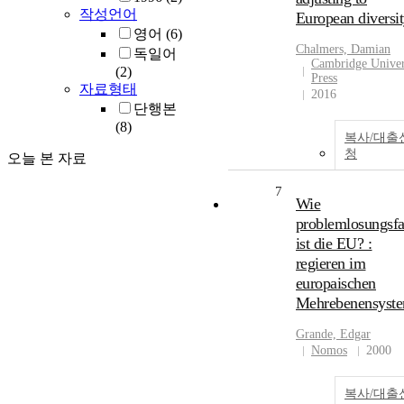
작성언어
European diversi
영어
(6)
Chalmers, Damian
독일어
Cambridge Univer
(2)
Press
자료형태
2016
단행본
(8)
복사/대출
청
오늘 본 자료
7
Wie
problemlosungsfa
ist die EU? :
regieren im
europaischen
Mehrebenensyst
Grande, Edgar
Nomos
2000
복사/대출