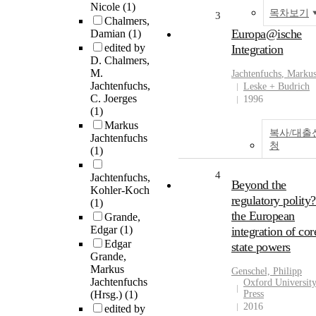
Nicole
(1)
목차보기
3
Chalmers,
Europa@ische
Damian
(1)
edited by
Integration
D. Chalmers,
M.
Jachtenfuchs
, Marku
Jachtenfuchs,
Leske + Budrich
C. Joerges
1996
(1)
Markus
복사/대출
Jachtenfuchs
청
(1)
4
Jachtenfuchs,
Beyond the
Kohler-Koch
regulatory polity?
(1)
the European
Grande,
Edgar
(1)
integration of cor
Edgar
state powers
Grande,
Markus
Genschel, Philipp
Jachtenfuchs
Oxford Universit
(Hrsg.)
(1)
Press
2016
edited by