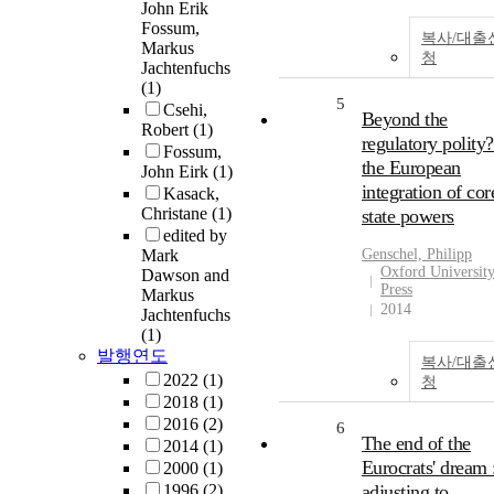
John Erik
Fossum,
복사/대출
Markus
청
Jachtenfuchs
(1)
5
Csehi,
Beyond the
Robert
(1)
regulatory polity?
Fossum,
the European
John Eirk
(1)
integration of cor
Kasack,
Christane
(1)
state powers
edited by
Mark
Genschel, Philipp
Oxford Universit
Dawson and
Press
Markus
2014
Jachtenfuchs
(1)
발행연도
복사/대출
2022
(1)
청
2018
(1)
2016
(2)
6
The end of the
2014
(1)
Eurocrats' dream 
2000
(1)
1996
(2)
adjusting to