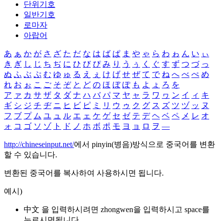
단위기호
일반기호
로마자
아랍어
あ
ぁ
か
が
さ
ざ
た
だ
な
は
ば
ぱ
ま
や
ゃ
ら
わ
ゎ
ん
い
ぃ
き
ぎ
し
じ
ち
ぢ
に
ひ
び
ぴ
み
り
う
ぅ
く
ぐ
す
ず
つ
づ
っ
ぬ
ふ
ぶ
ぷ
む
ゆ
ゅ
る
え
ぇ
け
げ
せ
ぜ
て
で
ね
へ
べ
ぺ
め
れ
お
ぉ
こ
ご
そ
ぞ
と
ど
の
ほ
ぼ
ぽ
も
よ
ょ
ろ
を
ア
ァ
カ
サ
ザ
タ
ダ
ナ
ハ
バ
パ
マ
ヤ
ャ
ラ
ワ
ヮ
ン
イ
ィ
キ
ギ
シ
ジ
チ
ヂ
ニ
ヒ
ビ
ピ
ミ
リ
ウ
ゥ
ク
グ
ス
ズ
ツ
ヅ
ッ
ヌ
フ
ブ
プ
ム
ユ
ュ
ル
エ
ェ
ケ
ゲ
セ
ゼ
テ
デ
ヘ
ベ
ペ
メ
レ
オ
ォ
コ
ゴ
ソ
ゾ
ト
ド
ノ
ホ
ボ
ポ
モ
ヨ
ョ
ロ
ヲ
―
http://chineseinput.net/
에서 pinyin(병음)방식으로 중국어를 변환
할 수 있습니다.
변환된 중국어를 복사하여 사용하시면 됩니다.
예시)
中文 을 입력하시려면
zhongwen
을 입력하시고 space를
누르시면됩니다.