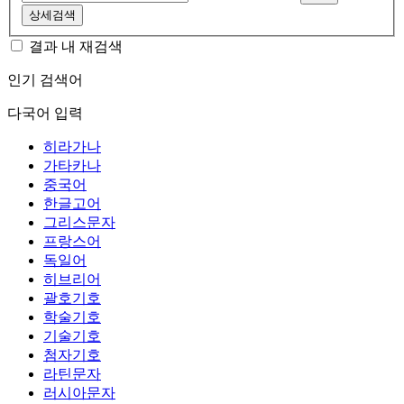
상세검색
결과 내 재검색
인기 검색어
다국어 입력
히라가나
가타카나
중국어
한글고어
그리스문자
프랑스어
독일어
히브리어
괄호기호
학술기호
기술기호
첨자기호
라틴문자
러시아문자