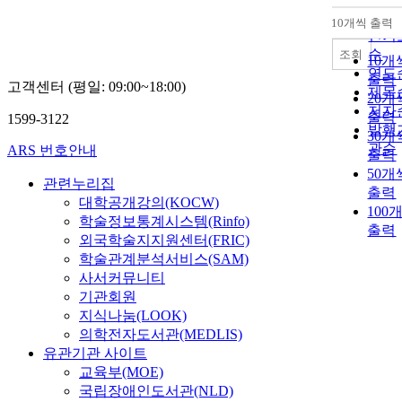
순
10개씩 출력
내림
인기
순
조회
10개
연도
출력
고객센터 (평일: 09:00~18:00)
제목
20개
저자
출력
1599-3122
발행
30개
관순
ARS 번호안내
출력
50개
관련누리집
출력
대학공개강의(KOCW)
100
학술정보통계시스템(Rinfo)
출력
외국학술지지원센터(FRIC)
학술관계분석서비스(SAM)
사서커뮤니티
기관회원
지식나눔(LOOK)
의학전자도서관(MEDLIS)
유관기관 사이트
교육부(MOE)
국립장애인도서관(NLD)