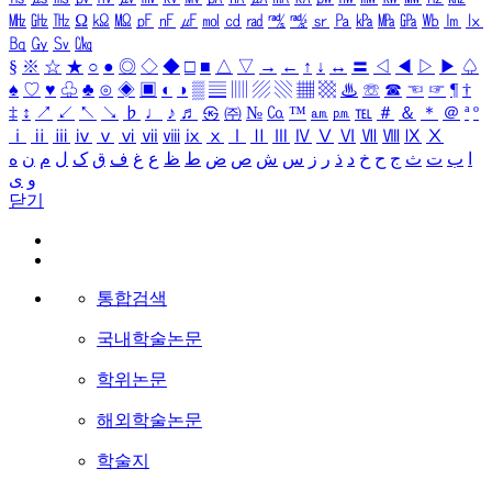
㎒
㎓
㎔
Ω
㏀
㏁
㎊
㎋
㎌
㏖
㏅
㎭
㎮
㎯
㏛
㎩
㎪
㎫
㎬
㏝
㏐
㏓
㏃
㏉
㏜
㏆
§
※
☆
★
○
●
◎
◇
◆
□
■
△
▽
→
←
↑
↓
↔
〓
◁
◀
▷
▶
♤
♠
♡
♥
♧
♣
⊙
◈
▣
◐
◑
▒
▤
▥
▨
▧
▦
▩
♨
☏
☎
☜
☞
¶
†
‡
↕
↗
↙
↖
↘
♭
♩
♪
♬
㉿
㈜
№
㏇
™
㏂
㏘
℡
＃
＆
＊
＠
ª
º
ⅰ
ⅱ
ⅲ
ⅳ
ⅴ
ⅵ
ⅶ
ⅷ
ⅸ
ⅹ
Ⅰ
Ⅱ
Ⅲ
Ⅳ
Ⅴ
Ⅵ
Ⅶ
Ⅷ
Ⅸ
Ⅹ
ا
ب
ت
ث
ج
ح
خ
د
ذ
ر
ز
س
ش
ص
ض
ط
ظ
ع
غ
ف
ق
ک
ل
م
ن
ه
و
ی
닫기
통합검색
국내학술논문
학위논문
해외학술논문
학술지