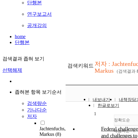
단행본
연구보고서
공개강의
home
단행본
검색결과 좁혀 보기
저자 : Jachtenfuc
검색키워드
Markus
선택해제
(검색결과
좁혀본 항목 보기순서
내보내기
내책장담
검색량순
한글로보기
가나다순
1
저자
정확도순
Federal challenge
Jachtenfuchs,
내림차순
정확
Markus
(8)
and challenges to