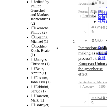
순
edited by
federalism
10개씩 출력
내림
Philipp
인기
Genschel
순
조회
Fossum, John Erik
10개
and Markus
Routledge
연도
201
출력
Jachtenfuchs
제목
20개
(2)
저자
복사/대출
출력
Genschel,
발행
청
Philipp
(2)
30개
관순
Keating,
출력
목차보기
Michael
(1)
2
50개
Kohler-
International poli
출력
Koch, Beate
making as a learn
100
(1)
process? : the
출력
Joerges,
European Union 
Christian
(1)
the greenhouse
Benz,
Arthur
(1)
effect
Fossum,
John Erik
(1)
Jachtenfuchs
, Marku
Fabbrini,
Avebury
1996
Sergio
(1)
Dawson,
복사/대출
Mark
(1)
청
Bolleyer,