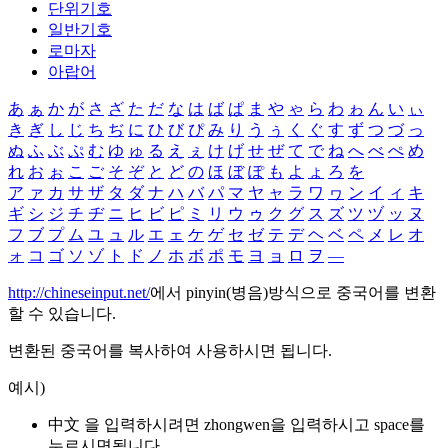
단위기호
일반기호
로마자
아랍어
あ
ぁ
か
が
さ
ざ
た
だ
な
は
ば
ぱ
ま
や
ゃ
ら
わ
ゎ
ん
い
ぃ
き
ぎ
し
じ
ち
ぢ
に
ひ
び
ぴ
み
り
う
ぅ
く
ぐ
す
ず
つ
づ
っ
ぬ
ふ
ぶ
ぷ
む
ゆ
ゅ
る
え
ぇ
け
げ
せ
ぜ
て
で
ね
へ
べ
ぺ
め
れ
お
ぉ
こ
ご
そ
ぞ
と
ど
の
ほ
ぼ
ぽ
も
よ
ょ
ろ
を
ア
ァ
カ
サ
ザ
タ
ダ
ナ
ハ
バ
パ
マ
ヤ
ャ
ラ
ワ
ヮ
ン
イ
ィ
キ
ギ
シ
ジ
チ
ヂ
ニ
ヒ
ビ
ピ
ミ
リ
ウ
ゥ
ク
グ
ス
ズ
ツ
ヅ
ッ
ヌ
フ
ブ
プ
ム
ユ
ュ
ル
エ
ェ
ケ
ゲ
セ
ゼ
テ
デ
ヘ
ベ
ペ
メ
レ
オ
ォ
コ
ゴ
ソ
ゾ
ト
ド
ノ
ホ
ボ
ポ
モ
ヨ
ョ
ロ
ヲ
―
http://chineseinput.net/
에서 pinyin(병음)방식으로 중국어를 변환
할 수 있습니다.
변환된 중국어를 복사하여 사용하시면 됩니다.
예시)
中文 을 입력하시려면
zhongwen
을 입력하시고 space를
누르시면됩니다.