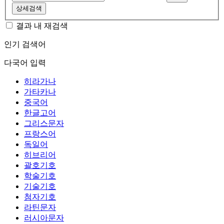
상세검색
결과 내 재검색
인기 검색어
다국어 입력
히라가나
가타카나
중국어
한글고어
그리스문자
프랑스어
독일어
히브리어
괄호기호
학술기호
기술기호
첨자기호
라틴문자
러시아문자