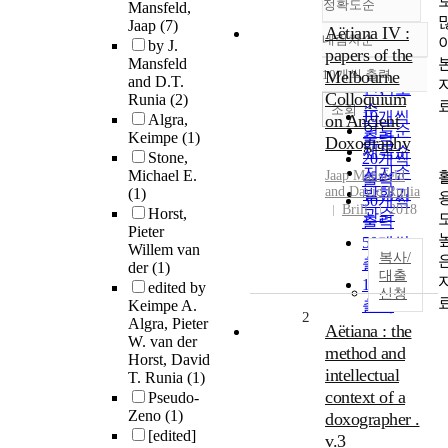
정확도순
Mansfeld,
Jaap
(7)
Aëtiana IV :
내림차순
by J.
정확도
papers of the
Mansfeld
순
10개씩 출력
Melbourne
and D.T.
내림차순
인기도
Colloquium
Runia
(2)
순
조회
10개씩
Algra,
on Ancient
연도순
Keimpe
(1)
출력
Doxography
제목순
Stone,
20개씩
저자순
Michael E.
Jaap
Mansfeld
출력
and
David
Runia
(1)
발행기
30개씩
Brill
2018
Horst,
관순
출력
Pieter
50개씩
Willem van
복사/
출력
der
(1)
대출
100개씩
edited by
신청
Keimpe A.
출력
2
Algra, Pieter
Aëtiana : the
W. van der
method and
Horst, David
intellectual
T. Runia
(1)
context of a
Pseudo-
Zeno
(1)
doxographer .
[edited]
v.3