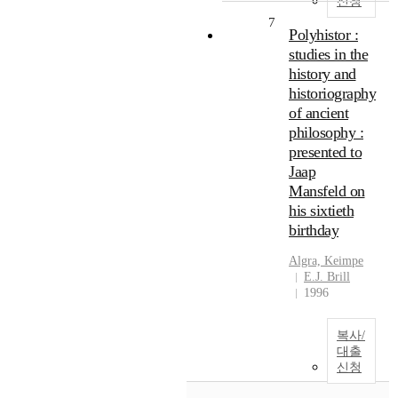
신청
7
Polyhistor :
studies in the
history and
historiography
of ancient
philosophy :
presented to
Jaap
Mansfeld on
his sixtieth
birthday
Algra, Keimpe
E.J. Brill
1996
복사/
대출
신청