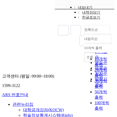
내보내기
내책장담기
한글로보기
정확도순
내림차순
정확도
순
10개씩 출력
내림차순
인기도
순
조회
10개씩
연도순
출력
제목순
20개씩
저자순
출력
고객센터 (평일: 09:00~18:00)
발행기
30개씩
관순
1599-3122
출력
50개씩
ARS 번호안내
출력
100개씩
관련누리집
출력
대학공개강의(KOCW)
학술정보통계시스템(Rinfo)