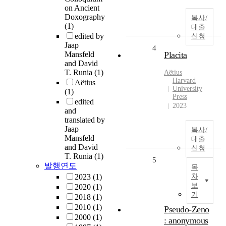
on Ancient
Doxography
복사/
(1)
대출
edited by
신청
Jaap
4
Mansfeld
Placita
and David
T. Runia
(1)
Aëtius
Harvard
Aëtius
University
(1)
Press
edited
2023
and
translated by
Jaap
복사/
Mansfeld
대출
and David
신청
T. Runia
(1)
5
발행연도
목
2023
(1)
차
보
2020
(1)
기
2018
(1)
2010
(1)
Pseudo-Zeno
2000
(1)
: anonymous