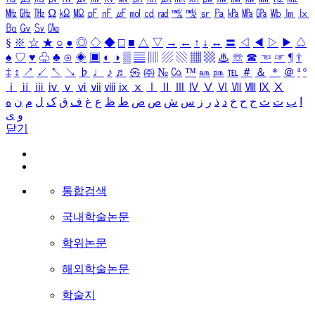
㎒
㎓
㎔
Ω
㏀
㏁
㎊
㎋
㎌
㏖
㏅
㎭
㎮
㎯
㏛
㎩
㎪
㎫
㎬
㏝
㏐
㏓
㏃
㏉
㏜
㏆
§
※
☆
★
○
●
◎
◇
◆
□
■
△
▽
→
←
↑
↓
↔
〓
◁
◀
▷
▶
♤
♠
♡
♥
♧
♣
⊙
◈
▣
◐
◑
▒
▤
▥
▨
▧
▦
▩
♨
☏
☎
☜
☞
¶
†
‡
↕
↗
↙
↖
↘
♭
♩
♪
♬
㉿
㈜
№
㏇
™
㏂
㏘
℡
＃
＆
＊
＠
ª
º
ⅰ
ⅱ
ⅲ
ⅳ
ⅴ
ⅵ
ⅶ
ⅷ
ⅸ
ⅹ
Ⅰ
Ⅱ
Ⅲ
Ⅳ
Ⅴ
Ⅵ
Ⅶ
Ⅷ
Ⅸ
Ⅹ
ا
ب
ت
ث
ج
ح
خ
د
ذ
ر
ز
س
ش
ص
ض
ط
ظ
ع
غ
ف
ق
ک
ل
م
ن
ه
و
ی
닫기
통합검색
국내학술논문
학위논문
해외학술논문
학술지