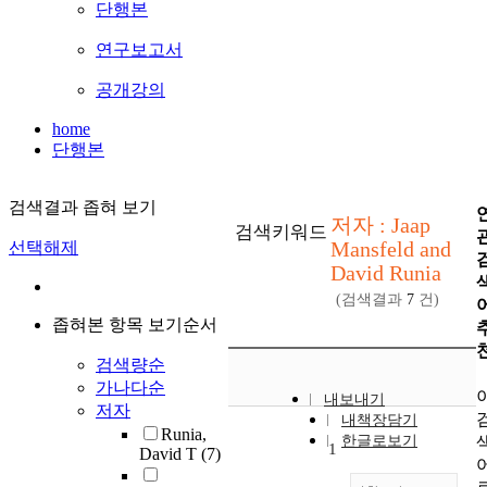
단행본
연구보고서
공개강의
home
단행본
검색결과 좁혀 보기
저자 : Jaap
검색키워드
Mansfeld and
선택해제
David Runia
(검색결과
7
건)
좁혀본 항목 보기순서
검색량순
가나다순
내보내기
저자
내책장담기
Runia,
한글로보기
1
David T
(7)