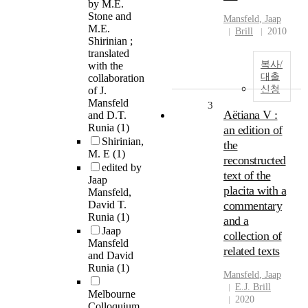
by M.E.
Stone and
Mansfeld
,
Jaap
M.E.
Brill
2010
Shirinian ;
translated
복사/
with the
대출
collaboration
신청
of J.
Mansfeld
3
Aëtiana V :
and D.T.
Runia
(1)
an edition of
Shirinian,
the
M. E
(1)
reconstructed
edited by
text of the
Jaap
placita with a
Mansfeld,
David T.
commentary
Runia
(1)
and a
Jaap
collection of
Mansfeld
related texts
and David
Runia
(1)
Mansfeld
,
Jaap
E.J. Brill
Melbourne
2020
Colloquium