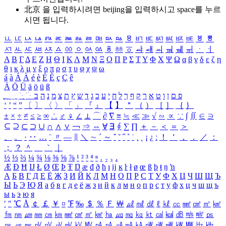
北京 을 입력하시려면
beijing
을 입력하시고 space를 누르
시면 됩니다.
ㅥ
ㅦ
ㅧ
ㅨ
ㅩ
ㅪ
ㅫ
ㅬ
ㅭ
ㅮ
ㅯ
ㅰ
ㅱ
ㅲ
ㅳ
ㅴ
ㅵ
ㅶ
ㅷ
ㅸ
ㅹ
ㅺ
ㅻ
ㅼ
ㅽ
ㅾ
ㅿ
ㆀ
ㆁ
ㆂ
ㆃ
ㆄ
ㆅ
ㆆ
ㆇ
ㆈ
ㆉ
ㆊ
ㆋ
ㆌ
ㆍ
ㆎ
Α
Β
Γ
Δ
Ε
Ζ
Η
Θ
Ι
Κ
Λ
Μ
Ν
Ξ
Ο
Π
Ρ
Σ
Τ
Υ
Φ
Χ
Ψ
Ω
α
β
γ
δ
ε
ζ
η
θ
ι
κ
λ
μ
ν
ξ
ο
π
ρ
σ
τ
υ
φ
χ
ψ
ω
á
à
Á
À
é
è
É
È
ç
Ç
ê
Ä
Ö
Ü
ä
ö
ü
ß
ְ
ֳ
ֲ
ֱ
ָ
ַ
ֵ
ֶ
ִ
ֹ
ּ
ֻ
ׂ
ׁ
ּ
ב
ה
נ
מ
צ
ת
ץ
ש
ד
ג
כ
ע
י
ח
ל
ך
ף
ק
ר
א
ט
ו
ן
ם
פ
‘
’
“
”
〔
〕
〈
〉
「
」
『
』
【
】
＂
（
）
［
］
｛
｝
±
×
÷
≠
≤
≥
∞
∴
♂
♀
∠
⊥
⌒
∂
∇
≡
≒
≪
≫
√
∽
∝
∵
∫
∬
∈
∋
⊆
⊇
⊂
⊃
∪
∩
∧
∨
￢
⇒
⇔
∀
∃
∮
∑
∏
＋
－
＜
＝
＞
、
。
·
‥
…
¨
〃
―
∥
＼
∼
´
～
ˇ
˘
˝
˚
˙
¸
˛
¡
¿
ː
！
＇
，
．
／
：
；
？
＾
＿
｀
｜
½
⅓
⅔
¼
¾
⅛
⅜
⅝
⅞
¹
²
³
⁴
ⁿ
₁
₂
₃
₄
Æ
Ð
Ħ
Ĳ
Ł
Ø
Œ
Þ
Ŧ
Ŋ
æ
đ
ð
ħ
ı
ĳ
ĸ
ŀ
ł
ø
œ
ß
þ
ŧ
ŋ
ŉ
А
Б
В
Г
Д
Е
Ё
Ж
З
И
Й
К
Л
М
Н
О
П
Р
С
Т
У
Ф
Х
Ц
Ч
Ш
Щ
Ъ
Ы
Ь
Э
Ю
Я
а
б
в
г
д
е
ё
ж
з
и
й
к
л
м
н
о
п
р
с
т
у
ф
х
ц
ч
ш
щ
ъ
ы
ь
э
ю
я
′
″
℃
Å
￠
￡
￥
¤
℉
‰
＄
％
Ｆ
￦
㎕
㎖
㎗
ℓ
㎘
㏄
㎣
㎤
㎥
㎦
㎙
㎚
㎛
㎜
㎝
㎞
㎟
㎠
㎡
㎢
㏊
㎍
㎎
㎏
㏏
㎈
㎉
㏈
㎧
㎨
㎰
㎱
㎲
㎳
㎴
㎵
㎶
㎷
㎸
㎹
㎀
㎁
㎂
㎃
㎄
㎺
㎻
㎽
㎾
㎿
㎐
㎑