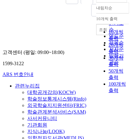
내림차순
정확도
순
10개씩 출력
내림차순
인기도
순
조회
10개씩
연도순
출력
제목순
20개씩
저자순
출력
고객센터 (평일: 09:00~18:00)
발행기
30개씩
관순
1599-3122
출력
50개씩
ARS 번호안내
출력
100개씩
관련누리집
출력
대학공개강의(KOCW)
학술정보통계시스템(Rinfo)
외국학술지지원센터(FRIC)
학술관계분석서비스(SAM)
사서커뮤니티
기관회원
지식나눔(LOOK)
의학전자도서관(MEDLIS)