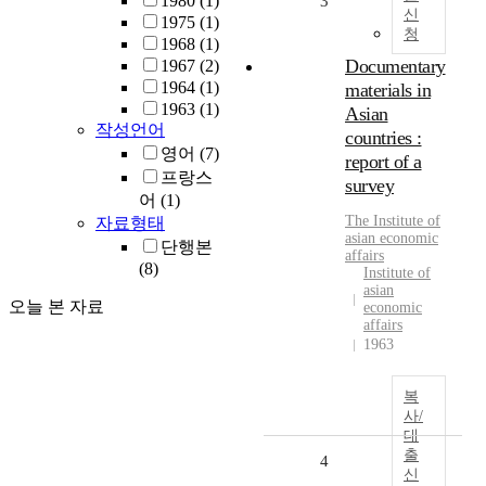
1980
(1)
3
신
1975
(1)
청
1968
(1)
Documentary
1967
(2)
1964
(1)
materials in
1963
(1)
Asian
작성언어
countries :
영어
(7)
report of a
프랑스
survey
어
(1)
The
Institute
of
자료형태
asian
economic
단행본
affairs
(8)
Institute of
asian
오늘 본 자료
economic
affairs
1963
복
사/
대
출
4
신