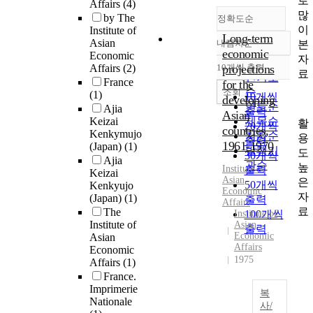
로
Affairs
(4)
많
by The
정확도순
이
Institute of
Long-term
Asian
내림차순
본
정확도
economic
Economic
자
순
Affairs
(2)
10개씩 출력
projections
내림차순
료
인기도
France
for the
순
조회
(1)
10개씩
developing
연도순
Ajia
출력
Asian
Keizai
제목순
활
20개씩
countries,
Kenkymujo
저자순
용
출력
1961-1970
(Japan)
(1)
발행기
도
30개씩
Ajia
관순
높
Institute
of
출력
Keizai
Asian
은
50개씩
Kenkyujo
Economic
자
(Japan)
(1)
출력
Affairs
료
The
Institute of
100개씩
Institute of
Asian
출력
Economic
Asian
Affairs
Economic
1975
Affairs
(1)
France.
Imprimerie
복
Nationale
사/