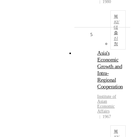
1980
복
사/
대
출
5
신
청
Asia's
Economic
Growth and
Intra-
Regional
Cooperation
Institute of
Asian
Economic
Affairs
1967
복
사/