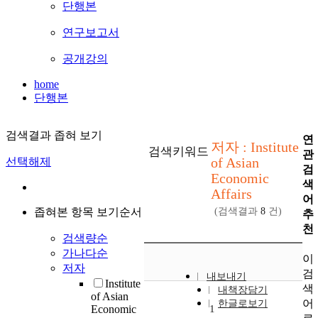
단행본
연구보고서
공개강의
home
단행본
검색결과 좁혀 보기
연
저자 : Institute
검색키워드
관
of Asian
선택해제
검
Economic
색
Affairs
어
좁혀본 항목 보기순서
(검색결과
8
건)
추
천
검색량순
가나다순
이
저자
검
내보내기
Institute
색
내책장담기
of Asian
어
한글로보기
Economic
1