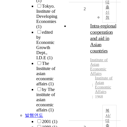
(1)
대
Tokyo.
출
2
Institute of
신
Developing
청
Economies
Intra-regional
(1)
cooperation
edited
by
and aid in
Economic
Asian
Growth
countries
Dept.,
I.D.E
(1)
Institute
of
The
Asian
Institute of
Economic
asian
Affairs
Institute of
economic
Asian
affairs
(1)
Economic
by The
Affairs
institute of
1968
asian
economic
affairs
(1)
복
발행연도
사/
대
2001
(1)
출