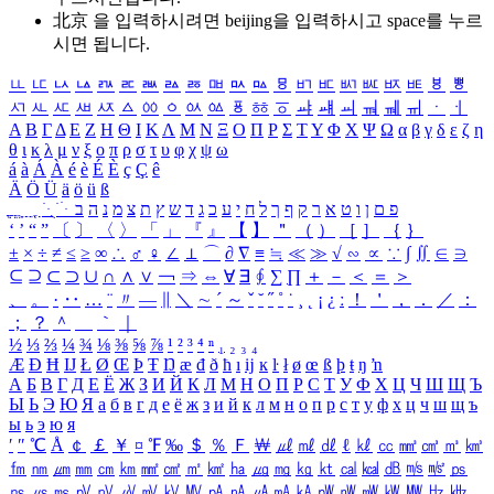
北京 을 입력하시려면
beijing
을 입력하시고 space를 누르
시면 됩니다.
ㅥ
ㅦ
ㅧ
ㅨ
ㅩ
ㅪ
ㅫ
ㅬ
ㅭ
ㅮ
ㅯ
ㅰ
ㅱ
ㅲ
ㅳ
ㅴ
ㅵ
ㅶ
ㅷ
ㅸ
ㅹ
ㅺ
ㅻ
ㅼ
ㅽ
ㅾ
ㅿ
ㆀ
ㆁ
ㆂ
ㆃ
ㆄ
ㆅ
ㆆ
ㆇ
ㆈ
ㆉ
ㆊ
ㆋ
ㆌ
ㆍ
ㆎ
Α
Β
Γ
Δ
Ε
Ζ
Η
Θ
Ι
Κ
Λ
Μ
Ν
Ξ
Ο
Π
Ρ
Σ
Τ
Υ
Φ
Χ
Ψ
Ω
α
β
γ
δ
ε
ζ
η
θ
ι
κ
λ
μ
ν
ξ
ο
π
ρ
σ
τ
υ
φ
χ
ψ
ω
á
à
Á
À
é
è
É
È
ç
Ç
ê
Ä
Ö
Ü
ä
ö
ü
ß
ְ
ֳ
ֲ
ֱ
ָ
ַ
ֵ
ֶ
ִ
ֹ
ּ
ֻ
ׂ
ׁ
ּ
ב
ה
נ
מ
צ
ת
ץ
ש
ד
ג
כ
ע
י
ח
ל
ך
ף
ק
ר
א
ט
ו
ן
ם
פ
‘
’
“
”
〔
〕
〈
〉
「
」
『
』
【
】
＂
（
）
［
］
｛
｝
±
×
÷
≠
≤
≥
∞
∴
♂
♀
∠
⊥
⌒
∂
∇
≡
≒
≪
≫
√
∽
∝
∵
∫
∬
∈
∋
⊆
⊇
⊂
⊃
∪
∩
∧
∨
￢
⇒
⇔
∀
∃
∮
∑
∏
＋
－
＜
＝
＞
、
。
·
‥
…
¨
〃
―
∥
＼
∼
´
～
ˇ
˘
˝
˚
˙
¸
˛
¡
¿
ː
！
＇
，
．
／
：
；
？
＾
＿
｀
｜
½
⅓
⅔
¼
¾
⅛
⅜
⅝
⅞
¹
²
³
⁴
ⁿ
₁
₂
₃
₄
Æ
Ð
Ħ
Ĳ
Ł
Ø
Œ
Þ
Ŧ
Ŋ
æ
đ
ð
ħ
ı
ĳ
ĸ
ŀ
ł
ø
œ
ß
þ
ŧ
ŋ
ŉ
А
Б
В
Г
Д
Е
Ё
Ж
З
И
Й
К
Л
М
Н
О
П
Р
С
Т
У
Ф
Х
Ц
Ч
Ш
Щ
Ъ
Ы
Ь
Э
Ю
Я
а
б
в
г
д
е
ё
ж
з
и
й
к
л
м
н
о
п
р
с
т
у
ф
х
ц
ч
ш
щ
ъ
ы
ь
э
ю
я
′
″
℃
Å
￠
￡
￥
¤
℉
‰
＄
％
Ｆ
￦
㎕
㎖
㎗
ℓ
㎘
㏄
㎣
㎤
㎥
㎦
㎙
㎚
㎛
㎜
㎝
㎞
㎟
㎠
㎡
㎢
㏊
㎍
㎎
㎏
㏏
㎈
㎉
㏈
㎧
㎨
㎰
㎱
㎲
㎳
㎴
㎵
㎶
㎷
㎸
㎹
㎀
㎁
㎂
㎃
㎄
㎺
㎻
㎽
㎾
㎿
㎐
㎑