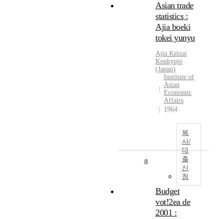
Asian trade
statistics :
Ajia boeki
tokei yunyu
Ajia Keizai
Kenkyujo
(Japan)
Institute of
Asian
Economic
Affairs
1964
복
사/
대
출
8
신
청
Budget
vot!2ea de
2001 :