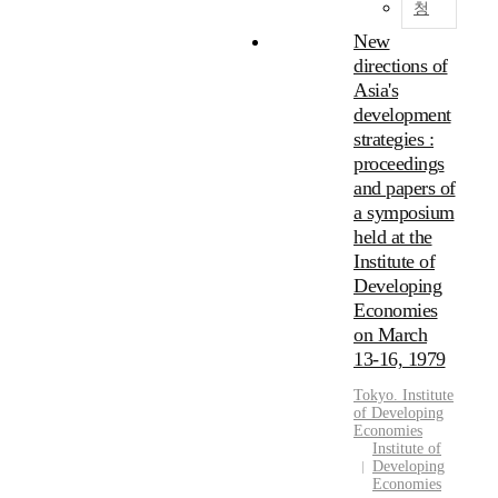
청
New
directions of
Asia's
development
strategies :
proceedings
and papers of
a symposium
held at the
Institute of
Developing
Economies
on March
13-16, 1979
Tokyo.
Institute
of Developing
Economies
Institute of
Developing
Economies