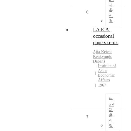
대
출
6
신
청
I.A.E.A.
occasional
papers series
Ajia Keizai
Kenkymujo
(Japan)
Institute of
Asian
Economic
Affairs
1967
복
사/
대
출
7
신
청