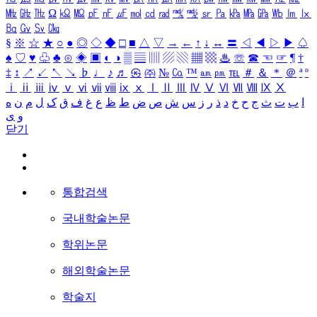
㎒
㎓
㎔
Ω
㏀
㏁
㎊
㎋
㎌
㏖
㏅
㎭
㎮
㎯
㏛
㎩
㎪
㎫
㎬
㏝
㏐
㏓
㏃
㏉
㏜
㏆
§
※
☆
★
○
●
◎
◇
◆
□
■
△
▽
→
←
↑
↓
↔
〓
◁
◀
▷
▶
♤
♠
♡
♥
♧
♣
⊙
◈
▣
◐
◑
▒
▤
▥
▨
▧
▦
▩
♨
☏
☎
☜
☞
¶
†
‡
↕
↗
↙
↖
↘
♭
♩
♪
♬
㉿
㈜
№
㏇
™
㏂
㏘
℡
＃
＆
＊
＠
ª
º
ⅰ
ⅱ
ⅲ
ⅳ
ⅴ
ⅵ
ⅶ
ⅷ
ⅸ
ⅹ
Ⅰ
Ⅱ
Ⅲ
Ⅳ
Ⅴ
Ⅵ
Ⅶ
Ⅷ
Ⅸ
Ⅹ
ا
ب
ت
ث
ج
ح
خ
د
ذ
ر
ز
س
ش
ص
ض
ط
ظ
ع
غ
ف
ق
ک
ل
م
ن
ه
و
ی
닫기
통합검색
국내학술논문
학위논문
해외학술논문
학술지