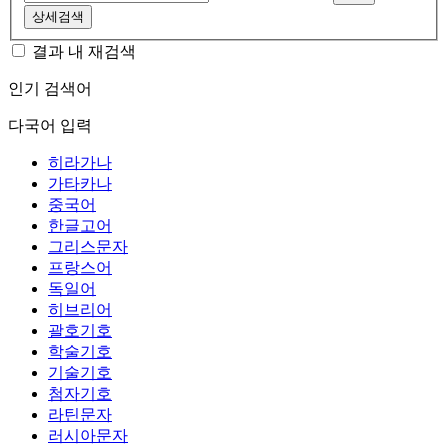
상세검색
결과 내 재검색
인기 검색어
다국어 입력
히라가나
가타카나
중국어
한글고어
그리스문자
프랑스어
독일어
히브리어
괄호기호
학술기호
기술기호
첨자기호
라틴문자
러시아문자