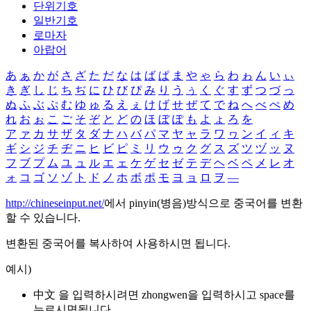
단위기호
일반기호
로마자
아랍어
あ
ぁ
か
が
さ
ざ
た
だ
な
は
ば
ぱ
ま
や
ゃ
ら
わ
ゎ
ん
い
ぃ
き
ぎ
し
じ
ち
ぢ
に
ひ
び
ぴ
み
り
う
ぅ
く
ぐ
す
ず
つ
づ
っ
ぬ
ふ
ぶ
ぷ
む
ゆ
ゅ
る
え
ぇ
け
げ
せ
ぜ
て
で
ね
へ
べ
ぺ
め
れ
お
ぉ
こ
ご
そ
ぞ
と
ど
の
ほ
ぼ
ぽ
も
よ
ょ
ろ
を
ア
ァ
カ
サ
ザ
タ
ダ
ナ
ハ
バ
パ
マ
ヤ
ャ
ラ
ワ
ヮ
ン
イ
ィ
キ
ギ
シ
ジ
チ
ヂ
ニ
ヒ
ビ
ピ
ミ
リ
ウ
ゥ
ク
グ
ス
ズ
ツ
ヅ
ッ
ヌ
フ
ブ
プ
ム
ユ
ュ
ル
エ
ェ
ケ
ゲ
セ
ゼ
テ
デ
ヘ
ベ
ペ
メ
レ
オ
ォ
コ
ゴ
ソ
ゾ
ト
ド
ノ
ホ
ボ
ポ
モ
ヨ
ョ
ロ
ヲ
―
http://chineseinput.net/
에서 pinyin(병음)방식으로 중국어를 변환
할 수 있습니다.
변환된 중국어를 복사하여 사용하시면 됩니다.
예시)
中文 을 입력하시려면
zhongwen
을 입력하시고 space를
누르시면됩니다.