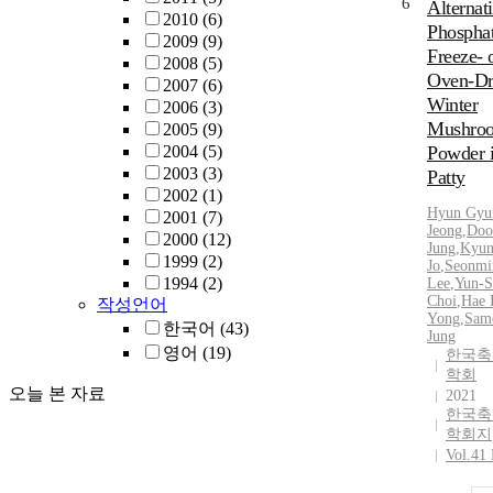
6
Alternat
2010
(6)
Phospha
2009
(9)
Freeze- 
2008
(5)
Oven-Dr
2007
(6)
Winter
2006
(3)
Mushro
2005
(9)
2004
(5)
Powder 
2003
(3)
Patty
2002
(1)
Hyun
Gyu
2001
(7)
Jeong
,
Doo
2000
(12)
Jung
,
Kyu
1999
(2)
Jo
,
Seonmi
1994
(2)
Lee
,
Yun-S
Choi
,
Hae
작성언어
Yong
,
Sam
한국어
(43)
Jung
영어
(19)
한국축
학회
오늘 본 자료
2021
한국축
학회지
Vol.41