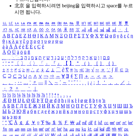
北京 을 입력하시려면
beijing
을 입력하시고 space를 누르
시면 됩니다.
ㅥ
ㅦ
ㅧ
ㅨ
ㅩ
ㅪ
ㅫ
ㅬ
ㅭ
ㅮ
ㅯ
ㅰ
ㅱ
ㅲ
ㅳ
ㅴ
ㅵ
ㅶ
ㅷ
ㅸ
ㅹ
ㅺ
ㅻ
ㅼ
ㅽ
ㅾ
ㅿ
ㆀ
ㆁ
ㆂ
ㆃ
ㆄ
ㆅ
ㆆ
ㆇ
ㆈ
ㆉ
ㆊ
ㆋ
ㆌ
ㆍ
ㆎ
Α
Β
Γ
Δ
Ε
Ζ
Η
Θ
Ι
Κ
Λ
Μ
Ν
Ξ
Ο
Π
Ρ
Σ
Τ
Υ
Φ
Χ
Ψ
Ω
α
β
γ
δ
ε
ζ
η
θ
ι
κ
λ
μ
ν
ξ
ο
π
ρ
σ
τ
υ
φ
χ
ψ
ω
á
à
Á
À
é
è
É
È
ç
Ç
ê
Ä
Ö
Ü
ä
ö
ü
ß
ְ
ֳ
ֲ
ֱ
ָ
ַ
ֵ
ֶ
ִ
ֹ
ּ
ֻ
ׂ
ׁ
ּ
ב
ה
נ
מ
צ
ת
ץ
ש
ד
ג
כ
ע
י
ח
ל
ך
ף
ק
ר
א
ט
ו
ן
ם
פ
‘
’
“
”
〔
〕
〈
〉
「
」
『
』
【
】
＂
（
）
［
］
｛
｝
±
×
÷
≠
≤
≥
∞
∴
♂
♀
∠
⊥
⌒
∂
∇
≡
≒
≪
≫
√
∽
∝
∵
∫
∬
∈
∋
⊆
⊇
⊂
⊃
∪
∩
∧
∨
￢
⇒
⇔
∀
∃
∮
∑
∏
＋
－
＜
＝
＞
、
。
·
‥
…
¨
〃
―
∥
＼
∼
´
～
ˇ
˘
˝
˚
˙
¸
˛
¡
¿
ː
！
＇
，
．
／
：
；
？
＾
＿
｀
｜
½
⅓
⅔
¼
¾
⅛
⅜
⅝
⅞
¹
²
³
⁴
ⁿ
₁
₂
₃
₄
Æ
Ð
Ħ
Ĳ
Ł
Ø
Œ
Þ
Ŧ
Ŋ
æ
đ
ð
ħ
ı
ĳ
ĸ
ŀ
ł
ø
œ
ß
þ
ŧ
ŋ
ŉ
А
Б
В
Г
Д
Е
Ё
Ж
З
И
Й
К
Л
М
Н
О
П
Р
С
Т
У
Ф
Х
Ц
Ч
Ш
Щ
Ъ
Ы
Ь
Э
Ю
Я
а
б
в
г
д
е
ё
ж
з
и
й
к
л
м
н
о
п
р
с
т
у
ф
х
ц
ч
ш
щ
ъ
ы
ь
э
ю
я
′
″
℃
Å
￠
￡
￥
¤
℉
‰
＄
％
Ｆ
￦
㎕
㎖
㎗
ℓ
㎘
㏄
㎣
㎤
㎥
㎦
㎙
㎚
㎛
㎜
㎝
㎞
㎟
㎠
㎡
㎢
㏊
㎍
㎎
㎏
㏏
㎈
㎉
㏈
㎧
㎨
㎰
㎱
㎲
㎳
㎴
㎵
㎶
㎷
㎸
㎹
㎀
㎁
㎂
㎃
㎄
㎺
㎻
㎽
㎾
㎿
㎐
㎑