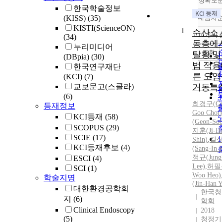
정확도
한국학술정보
(KISS)
(35)
내림차
KISTI(ScienceON)
1
순산소
10개씩
(34)
동층에
누리미디어
조회
탈황 및
(DBpia)
(30)
법 적용
한국연구재단
른 오
(KCI)
(7)
교보문고(스콜라)
거동특
(6)
최경구(
G
등재정보
Goo Choi)
KCI등재
(58)
(Geon-So
SCOPUS
(29)
지훈(Ji-H
SCIE
(17)
Shin)
,
길
KCI등재후보
(4)
(Sang-
In
K
정규(
Jung
ESCI
(4)
Lee)
,
허필우
SCI
(1)
Woo Heo)
학술지명
(Jin-Han 
대한환경공학회
한국청
지
(6)
학회
Clinical Endoscopy
2018
(5)
청정기