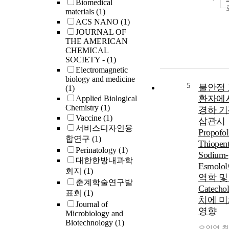
Biomedical
showed the
materials
(1)
level in th
ACS NANO
(1)
NGT (5.6∼
JOURNAL OF
mmol/IL a
THE AMERICAN
decreased
CHEMICAL
progressiv
SOCIETY -
(1)
increase o
Electromagnetic
glucose 12
biology and medicine
5
불안정
value. Con
(1)
Early-phas
환자에
Applied Biological
Chemistry
(1)
secretory d
경하 
Vaccine
(1)
might be th
삽관시
서비스디자인융
abnormalit
Propof
합연구
(1)
developme
Thiopent
from NGT i
Perinatology
(1)
Sodium-
non-obese
대한한방내과학
Esmolo
obese Kor
회지
(1)
역학 및
subjects.
춘계학술연구발
Catecho
표회
(1)
치에 
Journal of
영향
Microbiology and
Biotechnology
(1)
오인영
,
최