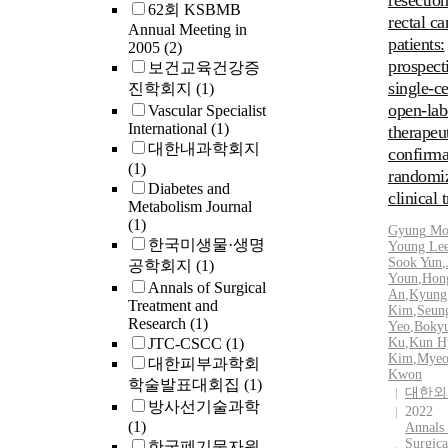
resection
62회 KSBMB
factor in th
rectal ca
Annual Meeting in
developmen
patients:
2005
(2)
2 diabetes 
prospect
보건교육건강증
ethnic gro
single-ce
진학회지
(1)
we underto
open-lab
Vascular Specialist
study to in
International
(1)
therapeu
the initial
대한내과학회지
confirma
abnormalit
(1)
randomi
glucose in
Diabetes and
in Korean s
clinical t
Metabolism Journal
Methods: 
(1)
Gyung
Mo
Korean sub
한국미생물·생명
Young Le
were strati
Sook Yun
,
공학회지
(1)
according 
Youn
,
Hon
Annals of Surgical
World Heal
An
,
Kyung
Treatment and
Kim
,
Seun
Organizatio
Research
(1)
Yeo
,
Boky
(normal gl
JTC-CSCC
(1)
Ku
,
Kun H
tolerance 
Kim
,
Myeo
대한피부과학회
n=128; imp
Kwon
학술발표대회집
(1)
대한외
glucose to
방사선기술과학
2022
(IGT), n=1
(1)
Annals 
diabetes, 
Surgica
한국폐기물자원