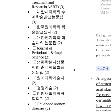
Diabete
Treatment and
Metabo
Research(ASRT)
(3)
Journal
대한내과학회 추
Vol.24
계학술발표논문집
(3)
한국원예학회 학
술발표요지
(2)
Backgroun
대한전기학회 학
Although i
술대회 논문집
(2)
resistance 
Journal of
known to b
Periodontal & Implant
primary de
Science
(2)
causing ty
생화학분자생물
diabetes i
학회 춘계학술발표
Indians an
논문집
(2)
Caucasians
3
원예과학기술지
Analgesi
However, i
(2)
of struct
secretory d
청정기술
(2)
anal skin
rather than
한방재활의학과
for peria
resistance 
학회지
(2)
dermatiti
speculated
Childhood kidney
demonstrat
low ante
diseases
(2)
more impor