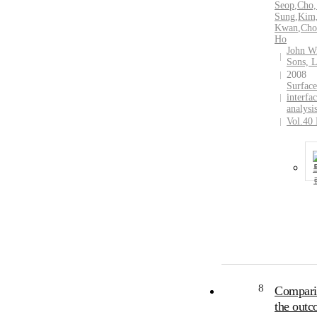
Seop
,
Cho,
Sung
,
Kim
Kwan
,
Cho
Ho
John W
Sons, L
2008
Surface
interfa
analysi
Vol.40
8
Compari
the outc