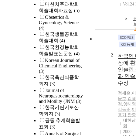
대한치주과학회
Vol.24
학술대회자료집
(5)
Obstetrics &
Gynecology Science
(4)
한국생물공학회
학술대회
(4)
한국환경농학회
학술발표논문집
(4)
2
한국인
Korean Journal of
장애 
Chemical Engineering
인슐린
(3)
과 인슐
한국축산식품학
수성
회지
(3)
Journal of
정재훈
,
이
Neurogastroenterology
윤호
,
김광
and Motility (JNM
(3)
경
,
양태영
한국키틴키토산
김동준
,
이
학회지
(3)
용기
,
함종
공동 추계학술발
대한당
회
표회
(3)
2000
Annals of Surgical