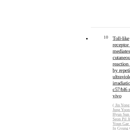
10
Toll-like
receptor
mediates
cutaneou
reaction
by repeti
ultraviol
irradiati
c57/bl6 
vivo
( Jin Yong
Jung
Yoon
Hyun Sun 
Seon Pil J
Youn Gae 
In
Gyung