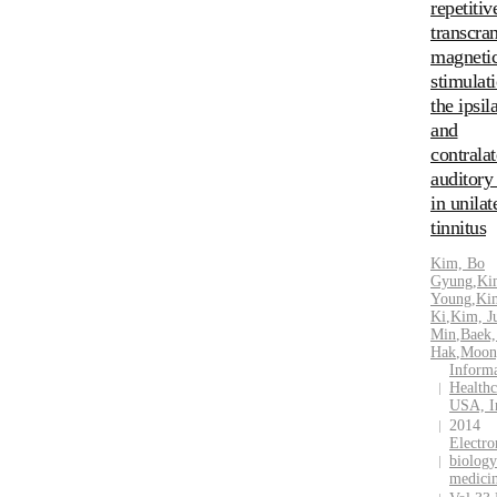
repetitiv
transcran
magneti
stimulati
the ipsil
and
contralat
auditory
in unilat
tinnitus
Kim, Bo
Gyung
,
Ki
Young
,
Ki
Ki
,
Kim,
J
Min
,
Baek,
Hak
,
Moon
Inform
Healthc
USA, I
2014
Electro
biology
medici