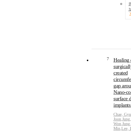
7
Healing 
surgicall
created
circumfe
gap aro
Nano-co
surface 
implants
Chae,
Gyu
Joon
,
Jung
Won
,
Jung
Min
,
Lee,