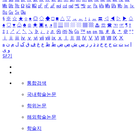
㎒
㎓
㎔
Ω
㏀
㏁
㎊
㎋
㎌
㏖
㏅
㎭
㎮
㎯
㏛
㎩
㎪
㎫
㎬
㏝
㏐
㏓
㏃
㏉
㏜
㏆
§
※
☆
★
○
●
◎
◇
◆
□
■
△
▽
→
←
↑
↓
↔
〓
◁
◀
▷
▶
♤
♠
♡
♥
♧
♣
⊙
◈
▣
◐
◑
▒
▤
▥
▨
▧
▦
▩
♨
☏
☎
☜
☞
¶
†
‡
↕
↗
↙
↖
↘
♭
♩
♪
♬
㉿
㈜
№
㏇
™
㏂
㏘
℡
＃
＆
＊
＠
ª
º
ⅰ
ⅱ
ⅲ
ⅳ
ⅴ
ⅵ
ⅶ
ⅷ
ⅸ
ⅹ
Ⅰ
Ⅱ
Ⅲ
Ⅳ
Ⅴ
Ⅵ
Ⅶ
Ⅷ
Ⅸ
Ⅹ
ا
ب
ت
ث
ج
ح
خ
د
ذ
ر
ز
س
ش
ص
ض
ط
ظ
ع
غ
ف
ق
ک
ل
م
ن
ه
و
ی
닫기
통합검색
국내학술논문
학위논문
해외학술논문
학술지