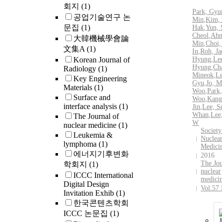
회지
(1)
(R), the R 
Park,
Gyu
공업기술연구 논
the Homeos
Min
,
Kim,
문집
(1)
Hak
,
Yun, 
model. Res
Cheol
,
Ah
大韓機械學會論
Insulinoge
Min
,
Choi,
文集A
(1)
decreased
In
,
Roh, Ja
significant
Korean Journal of
Hyung
,
Lee
Hyung
,
Ch
Radiology
(1)
compared w
Mineok
,
Le
Key Engineering
in NGT in 
Gyu
,
Jo, M
Materials
(1)
obese and 
Woo
,
Park
Surface and
groups, res
Woo
,
Kang
interface analysis
(1)
Jin
,
Lee, S
There was 
Whan
,
Lee
The Journal of
significant
W
nuclear medicine
(1)
difference
Society
Leukemia &
insulin a
Nuclea
lymphoma
(1)
Medici
(R) betwe
에너지기후변화
2016
and IGT gr
The Jou
학회지
(1)
Whereas 
nuclear
ICCC International
insulin sho
medici
Digital Design
peak level 
Vol.57
Invitation Exhib
(1)
range of I
한국콘텐츠학회
(7.7∼9.9 m
ICCC 논문집
(1)
insulinoge