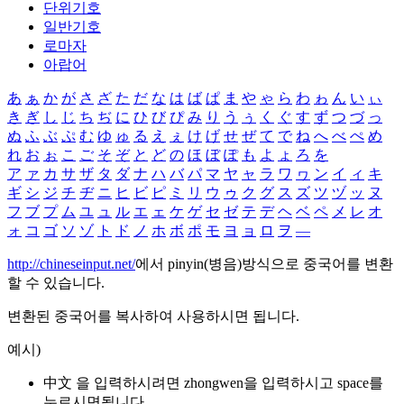
단위기호
일반기호
로마자
아랍어
あ
ぁ
か
が
さ
ざ
た
だ
な
は
ば
ぱ
ま
や
ゃ
ら
わ
ゎ
ん
い
ぃ
き
ぎ
し
じ
ち
ぢ
に
ひ
び
ぴ
み
り
う
ぅ
く
ぐ
す
ず
つ
づ
っ
ぬ
ふ
ぶ
ぷ
む
ゆ
ゅ
る
え
ぇ
け
げ
せ
ぜ
て
で
ね
へ
べ
ぺ
め
れ
お
ぉ
こ
ご
そ
ぞ
と
ど
の
ほ
ぼ
ぽ
も
よ
ょ
ろ
を
ア
ァ
カ
サ
ザ
タ
ダ
ナ
ハ
バ
パ
マ
ヤ
ャ
ラ
ワ
ヮ
ン
イ
ィ
キ
ギ
シ
ジ
チ
ヂ
ニ
ヒ
ビ
ピ
ミ
リ
ウ
ゥ
ク
グ
ス
ズ
ツ
ヅ
ッ
ヌ
フ
ブ
プ
ム
ユ
ュ
ル
エ
ェ
ケ
ゲ
セ
ゼ
テ
デ
ヘ
ベ
ペ
メ
レ
オ
ォ
コ
ゴ
ソ
ゾ
ト
ド
ノ
ホ
ボ
ポ
モ
ヨ
ョ
ロ
ヲ
―
http://chineseinput.net/
에서 pinyin(병음)방식으로 중국어를 변환
할 수 있습니다.
변환된 중국어를 복사하여 사용하시면 됩니다.
예시)
中文 을 입력하시려면
zhongwen
을 입력하시고 space를
누르시면됩니다.