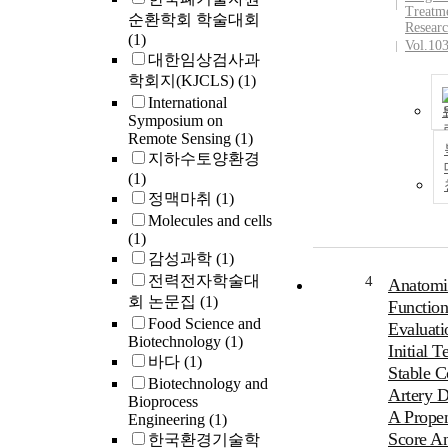
and subdiv
Treatm
순환학회 학술대회
further int
Resear
(1)
Vol.10
groups; no
대한임상검사과
(BMI $lt; 
학회지(KJCLS)
(1)
and obese 
International
(BMI 25 k
Symposium on
Insulinoge
Remote Sensing
(1)
(the ratio o
지하수토양환경
increment o
(1)
to that of 
정맥마취
(1)
glucose 30
Molecules and cells
glucose lo
(1)
used as an 
감성과학
(1)
early-phase
전력전자학술대
4
Anatomi
secretion.
회 논문집
(1)
Function
insulin (ar
Food Science and
the insulin
Evaluati
Biotechnology
(1)
during OG
Initial Te
바다
(1)
used as an 
Stable C
Biotechnology and
total insul
Artery D
Bioprocess
secretion. 
A Propen
Engineering
(1)
resistance 
Score An
한국환경기술학
assessed 