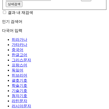
상세검색
결과 내 재검색
인기 검색어
다국어 입력
히라가나
가타카나
중국어
한글고어
그리스문자
프랑스어
독일어
히브리어
괄호기호
학술기호
기술기호
첨자기호
라틴문자
러시아문자