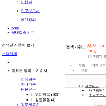
단행본
연구보고서
공개강의
home
국내학술논문
저자 : In
검색결과 좁혀 보기
검색키워드
Jung
선택해제
(검색결과
1
무료
기관 내 
좁혀본 항목 보기순서
유료
검색량순
가나다순
내보내기
원문유무
내책장담기
원문있음
(105)
한글로보기
원문없음
(4)
원문제공처