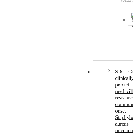
Vol.33
9
S-611 C
clinicall
predict
methicill
resistanc
communi
onset
Staphyl
aureus
infectio