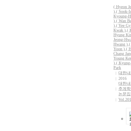
( Hyeon J
)
,
( Sook-
I
Kyoung-H
)
,
( Wan B
)
,
( Yee
Gy
Kwak )
,
( 
Hyung Ki
Jeong-Hw
Hwang )
,
(
Yoon )
,
( 
Chang Jan
Young Ke
)
,
( Kyung
Park
대한내
2016
대한내
추계학
논문집
Vol.20