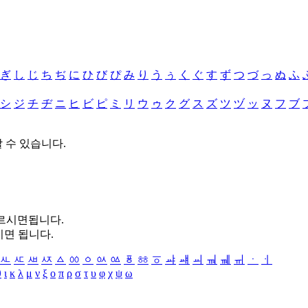
ぎ
し
じ
ち
ぢ
に
ひ
び
ぴ
み
り
う
ぅ
く
ぐ
す
ず
つ
づ
っ
ぬ
ふ
シ
ジ
チ
ヂ
ニ
ヒ
ビ
ピ
ミ
リ
ウ
ゥ
ク
グ
ス
ズ
ツ
ヅ
ッ
ヌ
フ
ブ
할 수 있습니다.
누르시면됩니다.
시면 됩니다.
ㅻ
ㅼ
ㅽ
ㅾ
ㅿ
ㆀ
ㆁ
ㆂ
ㆃ
ㆄ
ㆅ
ㆆ
ㆇ
ㆈ
ㆉ
ㆊ
ㆋ
ㆌ
ㆍ
ㆎ
θ
ι
κ
λ
μ
ν
ξ
ο
π
ρ
σ
τ
υ
φ
χ
ψ
ω