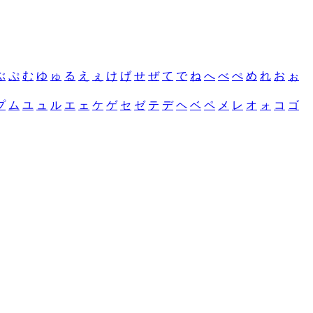
ぶ
ぷ
む
ゆ
ゅ
る
え
ぇ
け
げ
せ
ぜ
て
で
ね
へ
べ
ぺ
め
れ
お
ぉ
プ
ム
ユ
ュ
ル
エ
ェ
ケ
ゲ
セ
ゼ
テ
デ
ヘ
ベ
ペ
メ
レ
オ
ォ
コ
ゴ