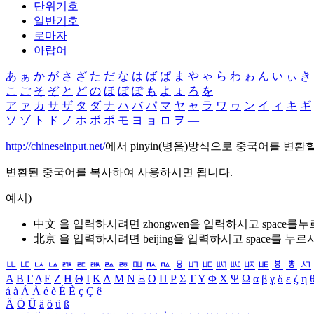
단위기호
일반기호
로마자
아랍어
あ
ぁ
か
が
さ
ざ
た
だ
な
は
ば
ぱ
ま
や
ゃ
ら
わ
ゎ
ん
い
ぃ
き
こ
ご
そ
ぞ
と
ど
の
ほ
ぼ
ぽ
も
よ
ょ
ろ
を
ア
ァ
カ
サ
ザ
タ
ダ
ナ
ハ
バ
パ
マ
ヤ
ャ
ラ
ワ
ヮ
ン
イ
ィ
キ
ギ
ソ
ゾ
ト
ド
ノ
ホ
ボ
ポ
モ
ヨ
ョ
ロ
ヲ
―
http://chineseinput.net/
에서 pinyin(병음)방식으로 중국어를 변환
변환된 중국어를 복사하여 사용하시면 됩니다.
예시)
中文 을 입력하시려면
zhongwen
을 입력하시고 space를
北京 을 입력하시려면
beijing
을 입력하시고 space를 누르
ㅥ
ㅦ
ㅧ
ㅨ
ㅩ
ㅪ
ㅫ
ㅬ
ㅭ
ㅮ
ㅯ
ㅰ
ㅱ
ㅲ
ㅳ
ㅴ
ㅵ
ㅶ
ㅷ
ㅸ
ㅹ
ㅺ
Α
Β
Γ
Δ
Ε
Ζ
Η
Θ
Ι
Κ
Λ
Μ
Ν
Ξ
Ο
Π
Ρ
Σ
Τ
Υ
Φ
Χ
Ψ
Ω
α
β
γ
δ
ε
ζ
η
á
à
Á
À
é
è
É
È
ç
Ç
ê
Ä
Ö
Ü
ä
ö
ü
ß