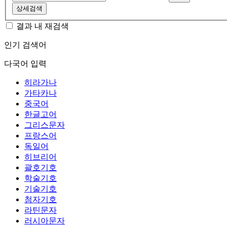
상세검색
결과 내 재검색
인기 검색어
다국어 입력
히라가나
가타카나
중국어
한글고어
그리스문자
프랑스어
독일어
히브리어
괄호기호
학술기호
기술기호
첨자기호
라틴문자
러시아문자