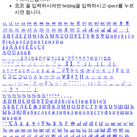
北京 을 입력하시려면
beijing
을 입력하시고 space를 누르
시면 됩니다.
ㅥ
ㅦ
ㅧ
ㅨ
ㅩ
ㅪ
ㅫ
ㅬ
ㅭ
ㅮ
ㅯ
ㅰ
ㅱ
ㅲ
ㅳ
ㅴ
ㅵ
ㅶ
ㅷ
ㅸ
ㅹ
ㅺ
ㅻ
ㅼ
ㅽ
ㅾ
ㅿ
ㆀ
ㆁ
ㆂ
ㆃ
ㆄ
ㆅ
ㆆ
ㆇ
ㆈ
ㆉ
ㆊ
ㆋ
ㆌ
ㆍ
ㆎ
Α
Β
Γ
Δ
Ε
Ζ
Η
Θ
Ι
Κ
Λ
Μ
Ν
Ξ
Ο
Π
Ρ
Σ
Τ
Υ
Φ
Χ
Ψ
Ω
α
β
γ
δ
ε
ζ
η
θ
ι
κ
λ
μ
ν
ξ
ο
π
ρ
σ
τ
υ
φ
χ
ψ
ω
á
à
Á
À
é
è
É
È
ç
Ç
ê
Ä
Ö
Ü
ä
ö
ü
ß
ְ
ֳ
ֲ
ֱ
ָ
ַ
ֵ
ֶ
ִ
ֹ
ּ
ֻ
ׂ
ׁ
ּ
ב
ה
נ
מ
צ
ת
ץ
ש
ד
ג
כ
ע
י
ח
ל
ך
ף
ק
ר
א
ט
ו
ן
ם
פ
‘
’
“
”
〔
〕
〈
〉
「
」
『
』
【
】
＂
（
）
［
］
｛
｝
±
×
÷
≠
≤
≥
∞
∴
♂
♀
∠
⊥
⌒
∂
∇
≡
≒
≪
≫
√
∽
∝
∵
∫
∬
∈
∋
⊆
⊇
⊂
⊃
∪
∩
∧
∨
￢
⇒
⇔
∀
∃
∮
∑
∏
＋
－
＜
＝
＞
、
。
·
‥
…
¨
〃
―
∥
＼
∼
´
～
ˇ
˘
˝
˚
˙
¸
˛
¡
¿
ː
！
＇
，
．
／
：
；
？
＾
＿
｀
｜
½
⅓
⅔
¼
¾
⅛
⅜
⅝
⅞
¹
²
³
⁴
ⁿ
₁
₂
₃
₄
Æ
Ð
Ħ
Ĳ
Ł
Ø
Œ
Þ
Ŧ
Ŋ
æ
đ
ð
ħ
ı
ĳ
ĸ
ŀ
ł
ø
œ
ß
þ
ŧ
ŋ
ŉ
А
Б
В
Г
Д
Е
Ё
Ж
З
И
Й
К
Л
М
Н
О
П
Р
С
Т
У
Ф
Х
Ц
Ч
Ш
Щ
Ъ
Ы
Ь
Э
Ю
Я
а
б
в
г
д
е
ё
ж
з
и
й
к
л
м
н
о
п
р
с
т
у
ф
х
ц
ч
ш
щ
ъ
ы
ь
э
ю
я
′
″
℃
Å
￠
￡
￥
¤
℉
‰
＄
％
Ｆ
￦
㎕
㎖
㎗
ℓ
㎘
㏄
㎣
㎤
㎥
㎦
㎙
㎚
㎛
㎜
㎝
㎞
㎟
㎠
㎡
㎢
㏊
㎍
㎎
㎏
㏏
㎈
㎉
㏈
㎧
㎨
㎰
㎱
㎲
㎳
㎴
㎵
㎶
㎷
㎸
㎹
㎀
㎁
㎂
㎃
㎄
㎺
㎻
㎽
㎾
㎿
㎐
㎑