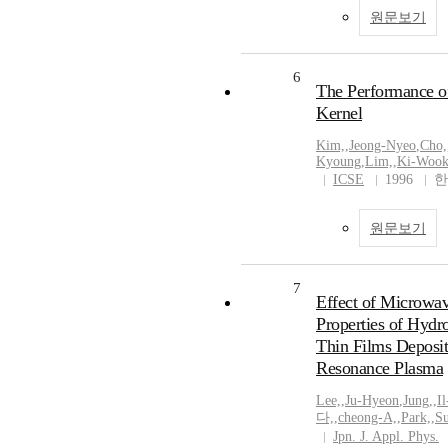
원문보기
6
The Performance of
Kernel
Kim,
,
Jeong-Nyeo
,
Cho,
Kyoung
,
Lim,
,
Ki-Woo
ICSE
1996
한
원문보기
7
Effect of Microwav
Properties of Hyd
Thin Films Deposit
Resonance Plasma
Lee,
,
Ju-Hyeon
,
Jung,
,
I
다,
,
cheong-A,
,
Park,
,
S
Jpn. J. Appl. Phys.