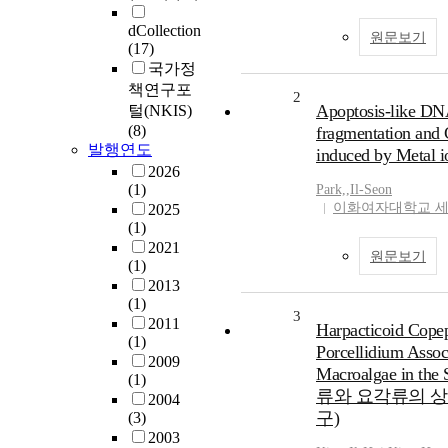
dCollection
원문보기
(17)
국가정
책연구포
2
Apoptosis-like DN
털(NKIS)
(8)
fragmentation and
발행연도
induced by Metal i
2026
(1)
Park,
,
Il-Seon
이화여자대학교 
2025
(1)
2021
원문보기
(1)
2013
(1)
3
2011
Harpacticoid Cope
(1)
Porcellidium Assoc
2009
Macroalgae in t
(1)
류와 요각류의 상
2004
구)
(3)
2003