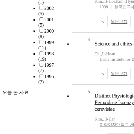
Kim,
,
Il-Hoi
,
Kim,
,
Hyu
(1)
1998
한국연구재
2002
(5)
2001
원문보기
(5)
2000
(8)
4
1999
Science and ethics 
(12)
1998
Oh,
,
Il-Hoan
(19)
Ewha Institute for 
1997
(7)
원문보기
1996
(7)
5
오늘 본 자료
Distinct Physiologi
Peroxidase Isoenz
cerevisiae
Kim,
,
Il-Han
이화여자대학교 