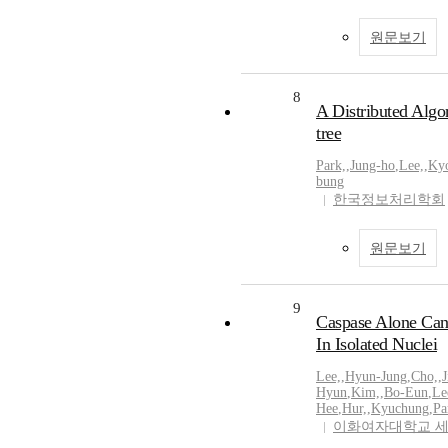
원문보기
8
A Distributed Algo
tree
Park,
,
Jung-ho
,
Lee,
,
Ky
bung
한국정보처리학회
원문보기
9
Caspase Alone Ca
In Isolated Nuclei
Lee,
,
Hyun-Jung
,
Cho,
,
J
Hyun
,
Kim,
,
Bo-Eun
,
Le
Hee
,
Hur,
,
Kyuchung
,
Pa
이화여자대학교 