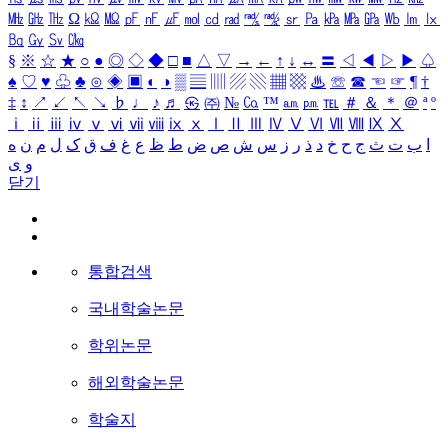
㎒
㎓
㎔
Ω
㏀
㏁
㎊
㎋
㎌
㏖
㏅
㎭
㎮
㎯
㏛
㎩
㎪
㎫
㎬
㏝
㏐
㏓
㏃
㏉
㏜
㏆
§
※
☆
★
○
●
◎
◇
◆
□
■
△
▽
→
←
↑
↓
↔
〓
◁
◀
▷
▶
♤
♠
♡
♥
♧
♣
⊙
◈
▣
◐
◑
▒
▤
▥
▨
▧
▦
▩
♨
☏
☎
☜
☞
¶
†
‡
↕
↗
↙
↖
↘
♭
♩
♪
♬
㉿
㈜
№
㏇
™
㏂
㏘
℡
＃
＆
＊
＠
ª
º
ⅰ
ⅱ
ⅲ
ⅳ
ⅴ
ⅵ
ⅶ
ⅷ
ⅸ
ⅹ
Ⅰ
Ⅱ
Ⅲ
Ⅳ
Ⅴ
Ⅵ
Ⅶ
Ⅷ
Ⅸ
Ⅹ
ا
ب
ت
ث
ج
ح
خ
د
ذ
ر
ز
س
ش
ص
ض
ط
ظ
ع
غ
ف
ق
ک
ل
م
ن
ه
و
ی
닫기
통합검색
국내학술논문
학위논문
해외학술논문
학술지