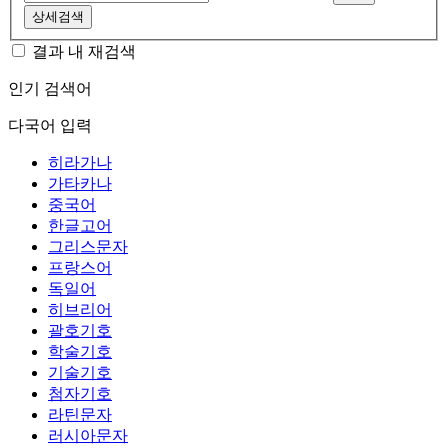
상세검색
결과 내 재검색
인기 검색어
다국어 입력
히라가나
가타카나
중국어
한글고어
그리스문자
프랑스어
독일어
히브리어
괄호기호
학술기호
기술기호
첨자기호
라틴문자
러시아문자