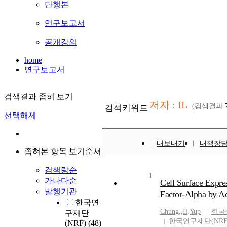
단행본
연구보고서
공개강의
home
연구보고서
검색결과 좁혀 보기
저자 : IL
(검색결과
검색키워드
선택해제
내보내기
내책장
좁혀본 항목 보기순서
검색량순
1
가나다순
Cell Surface Expre
발행기관
Factor-Alpha by Ac
한국연
Chung,
,
Il
,
Yup
한국
구재단
한국연구재단(NRF
(NRF)
(48)