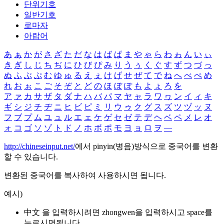
단위기호
일반기호
로마자
아랍어
あ
ぁ
か
が
さ
ざ
た
だ
な
は
ば
ぱ
ま
や
ゃ
ら
わ
ゎ
ん
い
ぃ
き
ぎ
し
じ
ち
ぢ
に
ひ
び
ぴ
み
り
う
ぅ
く
ぐ
す
ず
つ
づ
っ
ぬ
ふ
ぶ
ぷ
む
ゆ
ゅ
る
え
ぇ
け
げ
せ
ぜ
て
で
ね
へ
べ
ぺ
め
れ
お
ぉ
こ
ご
そ
ぞ
と
ど
の
ほ
ぼ
ぽ
も
よ
ょ
ろ
を
ア
ァ
カ
サ
ザ
タ
ダ
ナ
ハ
バ
パ
マ
ヤ
ャ
ラ
ワ
ヮ
ン
イ
ィ
キ
ギ
シ
ジ
チ
ヂ
ニ
ヒ
ビ
ピ
ミ
リ
ウ
ゥ
ク
グ
ス
ズ
ツ
ヅ
ッ
ヌ
フ
ブ
プ
ム
ユ
ュ
ル
エ
ェ
ケ
ゲ
セ
ゼ
テ
デ
ヘ
ベ
ペ
メ
レ
オ
ォ
コ
ゴ
ソ
ゾ
ト
ド
ノ
ホ
ボ
ポ
モ
ヨ
ョ
ロ
ヲ
―
http://chineseinput.net/
에서 pinyin(병음)방식으로 중국어를 변환
할 수 있습니다.
변환된 중국어를 복사하여 사용하시면 됩니다.
예시)
中文 을 입력하시려면
zhongwen
을 입력하시고 space를
누르시면됩니다.