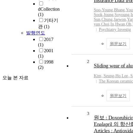
Insurance Data fro
dCollection
Soo-Young
,
Bhang
,
You
(1)
Sook
,
Joung
,
Soyoung
,
I
Sun
,
Chung
,
Jaewon
,
Ya
기타기
yun
,
Choi
,
In
,
Hwan
,
Oh
,
관
(1)
Psychiatry Investig
발행연도
2017
원문보기
(1)
2001
(1)
2
1998
Sliding wear of al
(2)
Kim,
,
Seung-Ho
,
Lee,
,
S
오늘 본 자료
The Korean ceramic
원문보기
3
원보 : Doxorubi
Enalapril 의 
Articles : Antioxid