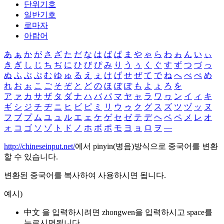
단위기호
일반기호
로마자
아랍어
あ
ぁ
か
が
さ
ざ
た
だ
な
は
ば
ぱ
ま
や
ゃ
ら
わ
ゎ
ん
い
ぃ
き
ぎ
し
じ
ち
ぢ
に
ひ
び
ぴ
み
り
う
ぅ
く
ぐ
す
ず
つ
づ
っ
ぬ
ふ
ぶ
ぷ
む
ゆ
ゅ
る
え
ぇ
け
げ
せ
ぜ
て
で
ね
へ
べ
ぺ
め
れ
お
ぉ
こ
ご
そ
ぞ
と
ど
の
ほ
ぼ
ぽ
も
よ
ょ
ろ
を
ア
ァ
カ
サ
ザ
タ
ダ
ナ
ハ
バ
パ
マ
ヤ
ャ
ラ
ワ
ヮ
ン
イ
ィ
キ
ギ
シ
ジ
チ
ヂ
ニ
ヒ
ビ
ピ
ミ
リ
ウ
ゥ
ク
グ
ス
ズ
ツ
ヅ
ッ
ヌ
フ
ブ
プ
ム
ユ
ュ
ル
エ
ェ
ケ
ゲ
セ
ゼ
テ
デ
ヘ
ベ
ペ
メ
レ
オ
ォ
コ
ゴ
ソ
ゾ
ト
ド
ノ
ホ
ボ
ポ
モ
ヨ
ョ
ロ
ヲ
―
http://chineseinput.net/
에서 pinyin(병음)방식으로 중국어를 변환
할 수 있습니다.
변환된 중국어를 복사하여 사용하시면 됩니다.
예시)
中文 을 입력하시려면
zhongwen
을 입력하시고 space를
누르시면됩니다.