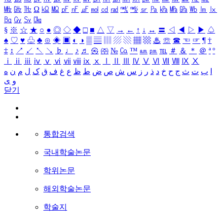
㎒
㎓
㎔
Ω
㏀
㏁
㎊
㎋
㎌
㏖
㏅
㎭
㎮
㎯
㏛
㎩
㎪
㎫
㎬
㏝
㏐
㏓
㏃
㏉
㏜
㏆
§
※
☆
★
○
●
◎
◇
◆
□
■
△
▽
→
←
↑
↓
↔
〓
◁
◀
▷
▶
♤
♠
♡
♥
♧
♣
⊙
◈
▣
◐
◑
▒
▤
▥
▨
▧
▦
▩
♨
☏
☎
☜
☞
¶
†
‡
↕
↗
↙
↖
↘
♭
♩
♪
♬
㉿
㈜
№
㏇
™
㏂
㏘
℡
＃
＆
＊
＠
ª
º
ⅰ
ⅱ
ⅲ
ⅳ
ⅴ
ⅵ
ⅶ
ⅷ
ⅸ
ⅹ
Ⅰ
Ⅱ
Ⅲ
Ⅳ
Ⅴ
Ⅵ
Ⅶ
Ⅷ
Ⅸ
Ⅹ
ا
ب
ت
ث
ج
ح
خ
د
ذ
ر
ز
س
ش
ص
ض
ط
ظ
ع
غ
ف
ق
ک
ل
م
ن
ه
و
ی
닫기
통합검색
국내학술논문
학위논문
해외학술논문
학술지