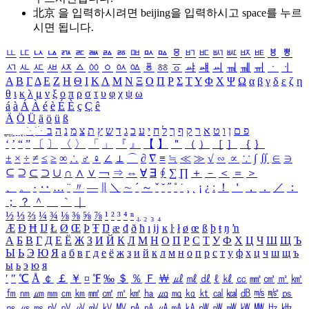
北京 을 입력하시려면
beijing
을 입력하시고 space를 누르
시면 됩니다.
ㅥ
ㅦ
ㅧ
ㅨ
ㅩ
ㅪ
ㅫ
ㅬ
ㅭ
ㅮ
ㅯ
ㅰ
ㅱ
ㅲ
ㅳ
ㅴ
ㅵ
ㅶ
ㅷ
ㅸ
ㅹ
ㅺ
ㅻ
ㅼ
ㅽ
ㅾ
ㅿ
ㆀ
ㆁ
ㆂ
ㆃ
ㆄ
ㆅ
ㆆ
ㆇ
ㆈ
ㆉ
ㆊ
ㆋ
ㆌ
ㆍ
ㆎ
Α
Β
Γ
Δ
Ε
Ζ
Η
Θ
Ι
Κ
Λ
Μ
Ν
Ξ
Ο
Π
Ρ
Σ
Τ
Υ
Φ
Χ
Ψ
Ω
α
β
γ
δ
ε
ζ
η
θ
ι
κ
λ
μ
ν
ξ
ο
π
ρ
σ
τ
υ
φ
χ
ψ
ω
á
à
Á
À
é
è
É
È
ç
Ç
ê
Ä
Ö
Ü
ä
ö
ü
ß
ְ
ֳ
ֲ
ֱ
ָ
ַ
ֵ
ֶ
ִ
ֹ
ּ
ֻ
ׂ
ׁ
ּ
ב
ה
נ
מ
צ
ת
ץ
ש
ד
ג
כ
ע
י
ח
ל
ך
ף
ק
ר
א
ט
ו
ן
ם
פ
‘
’
“
”
〔
〕
〈
〉
「
」
『
』
【
】
＂
（
）
［
］
｛
｝
±
×
÷
≠
≤
≥
∞
∴
♂
♀
∠
⊥
⌒
∂
∇
≡
≒
≪
≫
√
∽
∝
∵
∫
∬
∈
∋
⊆
⊇
⊂
⊃
∪
∩
∧
∨
￢
⇒
⇔
∀
∃
∮
∑
∏
＋
－
＜
＝
＞
、
。
·
‥
…
¨
〃
―
∥
＼
∼
´
～
ˇ
˘
˝
˚
˙
¸
˛
¡
¿
ː
！
＇
，
．
／
：
；
？
＾
＿
｀
｜
½
⅓
⅔
¼
¾
⅛
⅜
⅝
⅞
¹
²
³
⁴
ⁿ
₁
₂
₃
₄
Æ
Ð
Ħ
Ĳ
Ł
Ø
Œ
Þ
Ŧ
Ŋ
æ
đ
ð
ħ
ı
ĳ
ĸ
ŀ
ł
ø
œ
ß
þ
ŧ
ŋ
ŉ
А
Б
В
Г
Д
Е
Ё
Ж
З
И
Й
К
Л
М
Н
О
П
Р
С
Т
У
Ф
Х
Ц
Ч
Ш
Щ
Ъ
Ы
Ь
Э
Ю
Я
а
б
в
г
д
е
ё
ж
з
и
й
к
л
м
н
о
п
р
с
т
у
ф
х
ц
ч
ш
щ
ъ
ы
ь
э
ю
я
′
″
℃
Å
￠
￡
￥
¤
℉
‰
＄
％
Ｆ
￦
㎕
㎖
㎗
ℓ
㎘
㏄
㎣
㎤
㎥
㎦
㎙
㎚
㎛
㎜
㎝
㎞
㎟
㎠
㎡
㎢
㏊
㎍
㎎
㎏
㏏
㎈
㎉
㏈
㎧
㎨
㎰
㎱
㎲
㎳
㎴
㎵
㎶
㎷
㎸
㎹
㎀
㎁
㎂
㎃
㎄
㎺
㎻
㎽
㎾
㎿
㎐
㎑