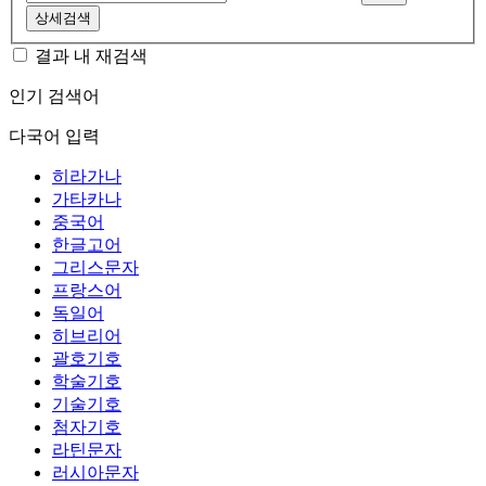
상세검색
결과 내 재검색
인기 검색어
다국어 입력
히라가나
가타카나
중국어
한글고어
그리스문자
프랑스어
독일어
히브리어
괄호기호
학술기호
기술기호
첨자기호
라틴문자
러시아문자