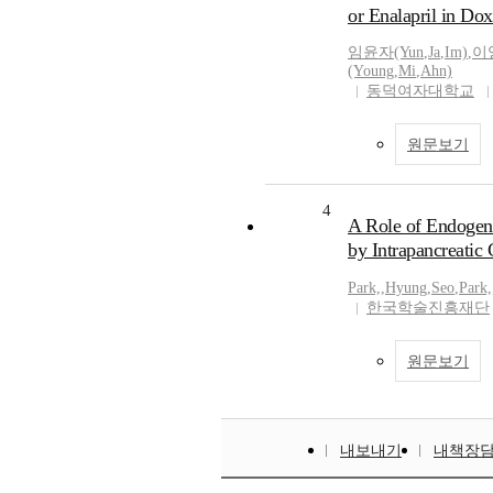
or Enalapril in Dox
임윤자(Yun
,
Ja
,
Im)
,
이영
(Young
,
Mi
,
Ahn)
동덕여자대학교
원문보기
4
A Role of Endogeno
by Intrapancreatic 
Park,
,
Hyung
,
Seo
,
Park,
한국학술진흥재단
원문보기
내보내기
내책장