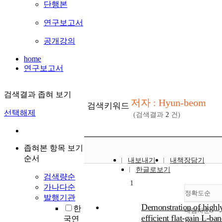
단행본
연구보고서
공개강의
home
연구보고서
검색결과 좁혀 보기
저자 : Hyun-beom
검색키워드
선택해제
(검색결과
2
건)
좁혀본 항목 보기
순서
내보내기
내책장담기
한글로보기
검색량순
1
가나다순
정확도순
발행기관
Demonstration of highl
한
내림차순
정확
efficient flat-gain L-ba
국연