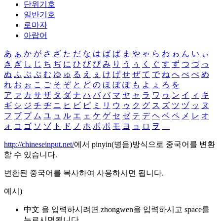
단위기호
일반기호
로마자
아랍어
あ
ぁ
か
が
さ
ざ
た
だ
な
は
ば
ぱ
ま
や
ゃ
ら
わ
ゎ
ん
い
ぃ
き
ぎ
し
じ
ち
ぢ
に
ひ
び
ぴ
み
り
う
ぅ
く
ぐ
す
ず
つ
づ
っ
ぬ
ふ
ぶ
ぷ
む
ゆ
ゅ
る
え
ぇ
け
げ
せ
ぜ
て
で
ね
へ
べ
ぺ
め
れ
お
ぉ
こ
ご
そ
ぞ
と
ど
の
ほ
ぼ
ぽ
も
よ
ょ
ろ
を
ア
ァ
カ
サ
ザ
タ
ダ
ナ
ハ
バ
パ
マ
ヤ
ャ
ラ
ワ
ヮ
ン
イ
ィ
キ
ギ
シ
ジ
チ
ヂ
ニ
ヒ
ビ
ピ
ミ
リ
ウ
ゥ
ク
グ
ス
ズ
ツ
ヅ
ッ
ヌ
フ
ブ
プ
ム
ユ
ュ
ル
エ
ェ
ケ
ゲ
セ
ゼ
テ
デ
ヘ
ベ
ペ
メ
レ
オ
ォ
コ
ゴ
ソ
ゾ
ト
ド
ノ
ホ
ボ
ポ
モ
ヨ
ョ
ロ
ヲ
―
http://chineseinput.net/
에서 pinyin(병음)방식으로 중국어를 변환
할 수 있습니다.
변환된 중국어를 복사하여 사용하시면 됩니다.
예시)
中文 을 입력하시려면
zhongwen
을 입력하시고 space를
누르시면됩니다.