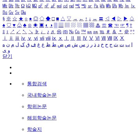
㎒
㎓
㎔
Ω
㏀
㏁
㎊
㎋
㎌
㏖
㏅
㎭
㎮
㎯
㏛
㎩
㎪
㎫
㎬
㏝
㏐
㏓
㏃
㏉
㏜
㏆
§
※
☆
★
○
●
◎
◇
◆
□
■
△
▽
→
←
↑
↓
↔
〓
◁
◀
▷
▶
♤
♠
♡
♥
♧
♣
⊙
◈
▣
◐
◑
▒
▤
▥
▨
▧
▦
▩
♨
☏
☎
☜
☞
¶
†
‡
↕
↗
↙
↖
↘
♭
♩
♪
♬
㉿
㈜
№
㏇
™
㏂
㏘
℡
＃
＆
＊
＠
ª
º
ⅰ
ⅱ
ⅲ
ⅳ
ⅴ
ⅵ
ⅶ
ⅷ
ⅸ
ⅹ
Ⅰ
Ⅱ
Ⅲ
Ⅳ
Ⅴ
Ⅵ
Ⅶ
Ⅷ
Ⅸ
Ⅹ
ا
ب
ت
ث
ج
ح
خ
د
ذ
ر
ز
س
ش
ص
ض
ط
ظ
ع
غ
ف
ق
ک
ل
م
ن
ه
و
ی
닫기
통합검색
국내학술논문
학위논문
해외학술논문
학술지