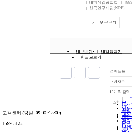
대한산업공학회
199
한국연구재단(NRF)
원문보기
내보내기
내책장담기
한글로보기
정확도순
내림차순
정확
순
10개씩 출력
내림
인기
순
조회
10개
연도
출력
고객센터 (평일: 09:00~18:00)
제목
20개
저자
출력
1599-3122
발행
30개