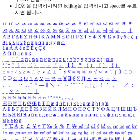
北京 을 입력하시려면
beijing
을 입력하시고 space를 누르
시면 됩니다.
ㅥ
ㅦ
ㅧ
ㅨ
ㅩ
ㅪ
ㅫ
ㅬ
ㅭ
ㅮ
ㅯ
ㅰ
ㅱ
ㅲ
ㅳ
ㅴ
ㅵ
ㅶ
ㅷ
ㅸ
ㅹ
ㅺ
ㅻ
ㅼ
ㅽ
ㅾ
ㅿ
ㆀ
ㆁ
ㆂ
ㆃ
ㆄ
ㆅ
ㆆ
ㆇ
ㆈ
ㆉ
ㆊ
ㆋ
ㆌ
ㆍ
ㆎ
Α
Β
Γ
Δ
Ε
Ζ
Η
Θ
Ι
Κ
Λ
Μ
Ν
Ξ
Ο
Π
Ρ
Σ
Τ
Υ
Φ
Χ
Ψ
Ω
α
β
γ
δ
ε
ζ
η
θ
ι
κ
λ
μ
ν
ξ
ο
π
ρ
σ
τ
υ
φ
χ
ψ
ω
á
à
Á
À
é
è
É
È
ç
Ç
ê
Ä
Ö
Ü
ä
ö
ü
ß
ְ
ֳ
ֲ
ֱ
ָ
ַ
ֵ
ֶ
ִ
ֹ
ּ
ֻ
ׂ
ׁ
ּ
ב
ה
נ
מ
צ
ת
ץ
ש
ד
ג
כ
ע
י
ח
ל
ך
ף
ק
ר
א
ט
ו
ן
ם
פ
‘
’
“
”
〔
〕
〈
〉
「
」
『
』
【
】
＂
（
）
［
］
｛
｝
±
×
÷
≠
≤
≥
∞
∴
♂
♀
∠
⊥
⌒
∂
∇
≡
≒
≪
≫
√
∽
∝
∵
∫
∬
∈
∋
⊆
⊇
⊂
⊃
∪
∩
∧
∨
￢
⇒
⇔
∀
∃
∮
∑
∏
＋
－
＜
＝
＞
、
。
·
‥
…
¨
〃
―
∥
＼
∼
´
～
ˇ
˘
˝
˚
˙
¸
˛
¡
¿
ː
！
＇
，
．
／
：
；
？
＾
＿
｀
｜
½
⅓
⅔
¼
¾
⅛
⅜
⅝
⅞
¹
²
³
⁴
ⁿ
₁
₂
₃
₄
Æ
Ð
Ħ
Ĳ
Ł
Ø
Œ
Þ
Ŧ
Ŋ
æ
đ
ð
ħ
ı
ĳ
ĸ
ŀ
ł
ø
œ
ß
þ
ŧ
ŋ
ŉ
А
Б
В
Г
Д
Е
Ё
Ж
З
И
Й
К
Л
М
Н
О
П
Р
С
Т
У
Ф
Х
Ц
Ч
Ш
Щ
Ъ
Ы
Ь
Э
Ю
Я
а
б
в
г
д
е
ё
ж
з
и
й
к
л
м
н
о
п
р
с
т
у
ф
х
ц
ч
ш
щ
ъ
ы
ь
э
ю
я
′
″
℃
Å
￠
￡
￥
¤
℉
‰
＄
％
Ｆ
￦
㎕
㎖
㎗
ℓ
㎘
㏄
㎣
㎤
㎥
㎦
㎙
㎚
㎛
㎜
㎝
㎞
㎟
㎠
㎡
㎢
㏊
㎍
㎎
㎏
㏏
㎈
㎉
㏈
㎧
㎨
㎰
㎱
㎲
㎳
㎴
㎵
㎶
㎷
㎸
㎹
㎀
㎁
㎂
㎃
㎄
㎺
㎻
㎽
㎾
㎿
㎐
㎑