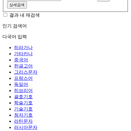
상세검색
결과 내 재검색
인기 검색어
다국어 입력
히라가나
가타카나
중국어
한글고어
그리스문자
프랑스어
독일어
히브리어
괄호기호
학술기호
기술기호
첨자기호
라틴문자
러시아문자