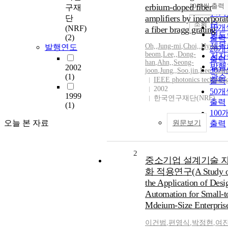
순
erbium-doped fiber
10개씩 출력
구재
내림
인기
amplifiers by incorpora
단
순
조회
10개
(NRF)
a fiber bragg grating
연도
(2)
출력
제목
Oh,
,
Jung-mi
,
Choi,
,
Hyun-
발행연도
20개
beom
,
Lee,
,
Dong-
저자
출력
han
,
Ahn,
,
Seong-
발행
2002
30개
joon
,
Jung,
,
Soo
,
jin
,
Lee,
,
San
(1)
관순
IEEE photonics technolo
출력
2002
50개
1999
한국연구재단(NRF)
출력
(1)
100
오늘 본 자료
원문보기
출력
2
중소기업 설계기술 
화 적용연구(A Study 
the Application of Desi
Automation for Small-t
Mdeium-Size Enterpris
이건범
,
편영식
,
박정현
,
여