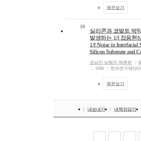
원문보기
10
실리콘과 코발트 박
발생하는 1/f 잡음현상 연
1/f Noise in Interfacial
Silicon Substrate and C
조남인
,
남형진
,
박종윤
K
1996
한국연구재단(N
원문보기
내보내기
내책장담기