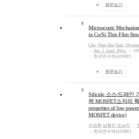
원문보기
8
Microscopic Mechanism 
in Co/Si Thin Film Stru
Cho,
,
Nam-Ihn
,
Nam,
,
Hyoun
Jpn. J. Appl. Phys.
19
한국연구재단(NRF)
원문보기
9
Silicide 소스/드래
력 MOSFET소자의 특성(T
properites of low power 
MOSFET device)
구경환
,
남형진
,
조남인
한국연구재단(NRF)