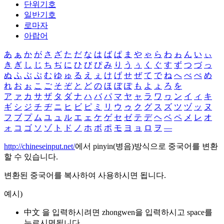
단위기호
일반기호
로마자
아랍어
あ
ぁ
か
が
さ
ざ
た
だ
な
は
ば
ぱ
ま
や
ゃ
ら
わ
ゎ
ん
い
ぃ
き
ぎ
し
じ
ち
ぢ
に
ひ
び
ぴ
み
り
う
ぅ
く
ぐ
す
ず
つ
づ
っ
ぬ
ふ
ぶ
ぷ
む
ゆ
ゅ
る
え
ぇ
け
げ
せ
ぜ
て
で
ね
へ
べ
ぺ
め
れ
お
ぉ
こ
ご
そ
ぞ
と
ど
の
ほ
ぼ
ぽ
も
よ
ょ
ろ
を
ア
ァ
カ
サ
ザ
タ
ダ
ナ
ハ
バ
パ
マ
ヤ
ャ
ラ
ワ
ヮ
ン
イ
ィ
キ
ギ
シ
ジ
チ
ヂ
ニ
ヒ
ビ
ピ
ミ
リ
ウ
ゥ
ク
グ
ス
ズ
ツ
ヅ
ッ
ヌ
フ
ブ
プ
ム
ユ
ュ
ル
エ
ェ
ケ
ゲ
セ
ゼ
テ
デ
ヘ
ベ
ペ
メ
レ
オ
ォ
コ
ゴ
ソ
ゾ
ト
ド
ノ
ホ
ボ
ポ
モ
ヨ
ョ
ロ
ヲ
―
http://chineseinput.net/
에서 pinyin(병음)방식으로 중국어를 변환
할 수 있습니다.
변환된 중국어를 복사하여 사용하시면 됩니다.
예시)
中文 을 입력하시려면
zhongwen
을 입력하시고 space를
누르시면됩니다.