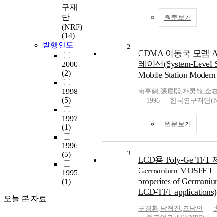
구재
단
원문보기
(NRF)
(14)
발행연도
2
CDMA 이동국 모뎀 
레이션(System-Level S
2000
(2)
Mobile Station Modem
1998
南亨鎭
,
張慶熙
,
朴炅龍
,
金
(5)
1996
한국연구재단(N
1997
원문보기
(1)
1996
3
(5)
LCD용 Poly-Ge TF
Germanium MOSFET 
1995
properites of German
(1)
LCD-TFT applications)
오늘 본 자료
구경환
,
남형진
,
조남인