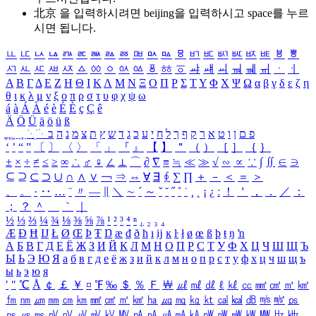
北京 을 입력하시려면
beijing
을 입력하시고 space를 누르
시면 됩니다.
ㅥ
ㅦ
ㅧ
ㅨ
ㅩ
ㅪ
ㅫ
ㅬ
ㅭ
ㅮ
ㅯ
ㅰ
ㅱ
ㅲ
ㅳ
ㅴ
ㅵ
ㅶ
ㅷ
ㅸ
ㅹ
ㅺ
ㅻ
ㅼ
ㅽ
ㅾ
ㅿ
ㆀ
ㆁ
ㆂ
ㆃ
ㆄ
ㆅ
ㆆ
ㆇ
ㆈ
ㆉ
ㆊ
ㆋ
ㆌ
ㆍ
ㆎ
Α
Β
Γ
Δ
Ε
Ζ
Η
Θ
Ι
Κ
Λ
Μ
Ν
Ξ
Ο
Π
Ρ
Σ
Τ
Υ
Φ
Χ
Ψ
Ω
α
β
γ
δ
ε
ζ
η
θ
ι
κ
λ
μ
ν
ξ
ο
π
ρ
σ
τ
υ
φ
χ
ψ
ω
á
à
Á
À
é
è
É
È
ç
Ç
ê
Ä
Ö
Ü
ä
ö
ü
ß
ְ
ֳ
ֲ
ֱ
ָ
ַ
ֵ
ֶ
ִ
ֹ
ּ
ֻ
ׂ
ׁ
ּ
ב
ה
נ
מ
צ
ת
ץ
ש
ד
ג
כ
ע
י
ח
ל
ך
ף
ק
ר
א
ט
ו
ן
ם
פ
‘
’
“
”
〔
〕
〈
〉
「
」
『
』
【
】
＂
（
）
［
］
｛
｝
±
×
÷
≠
≤
≥
∞
∴
♂
♀
∠
⊥
⌒
∂
∇
≡
≒
≪
≫
√
∽
∝
∵
∫
∬
∈
∋
⊆
⊇
⊂
⊃
∪
∩
∧
∨
￢
⇒
⇔
∀
∃
∮
∑
∏
＋
－
＜
＝
＞
、
。
·
‥
…
¨
〃
―
∥
＼
∼
´
～
ˇ
˘
˝
˚
˙
¸
˛
¡
¿
ː
！
＇
，
．
／
：
；
？
＾
＿
｀
｜
½
⅓
⅔
¼
¾
⅛
⅜
⅝
⅞
¹
²
³
⁴
ⁿ
₁
₂
₃
₄
Æ
Ð
Ħ
Ĳ
Ł
Ø
Œ
Þ
Ŧ
Ŋ
æ
đ
ð
ħ
ı
ĳ
ĸ
ŀ
ł
ø
œ
ß
þ
ŧ
ŋ
ŉ
А
Б
В
Г
Д
Е
Ё
Ж
З
И
Й
К
Л
М
Н
О
П
Р
С
Т
У
Ф
Х
Ц
Ч
Ш
Щ
Ъ
Ы
Ь
Э
Ю
Я
а
б
в
г
д
е
ё
ж
з
и
й
к
л
м
н
о
п
р
с
т
у
ф
х
ц
ч
ш
щ
ъ
ы
ь
э
ю
я
′
″
℃
Å
￠
￡
￥
¤
℉
‰
＄
％
Ｆ
￦
㎕
㎖
㎗
ℓ
㎘
㏄
㎣
㎤
㎥
㎦
㎙
㎚
㎛
㎜
㎝
㎞
㎟
㎠
㎡
㎢
㏊
㎍
㎎
㎏
㏏
㎈
㎉
㏈
㎧
㎨
㎰
㎱
㎲
㎳
㎴
㎵
㎶
㎷
㎸
㎹
㎀
㎁
㎂
㎃
㎄
㎺
㎻
㎽
㎾
㎿
㎐
㎑