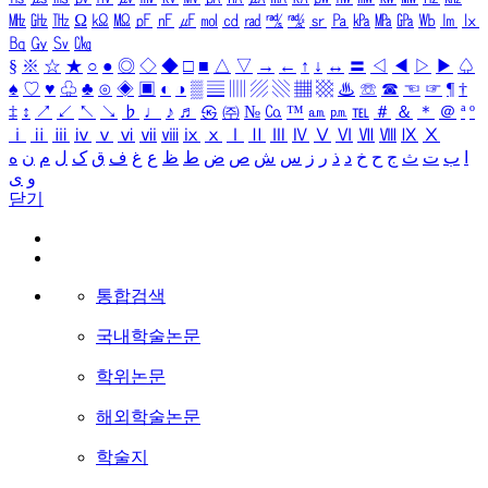
㎒
㎓
㎔
Ω
㏀
㏁
㎊
㎋
㎌
㏖
㏅
㎭
㎮
㎯
㏛
㎩
㎪
㎫
㎬
㏝
㏐
㏓
㏃
㏉
㏜
㏆
§
※
☆
★
○
●
◎
◇
◆
□
■
△
▽
→
←
↑
↓
↔
〓
◁
◀
▷
▶
♤
♠
♡
♥
♧
♣
⊙
◈
▣
◐
◑
▒
▤
▥
▨
▧
▦
▩
♨
☏
☎
☜
☞
¶
†
‡
↕
↗
↙
↖
↘
♭
♩
♪
♬
㉿
㈜
№
㏇
™
㏂
㏘
℡
＃
＆
＊
＠
ª
º
ⅰ
ⅱ
ⅲ
ⅳ
ⅴ
ⅵ
ⅶ
ⅷ
ⅸ
ⅹ
Ⅰ
Ⅱ
Ⅲ
Ⅳ
Ⅴ
Ⅵ
Ⅶ
Ⅷ
Ⅸ
Ⅹ
ا
ب
ت
ث
ج
ح
خ
د
ذ
ر
ز
س
ش
ص
ض
ط
ظ
ع
غ
ف
ق
ک
ل
م
ن
ه
و
ی
닫기
통합검색
국내학술논문
학위논문
해외학술논문
학술지