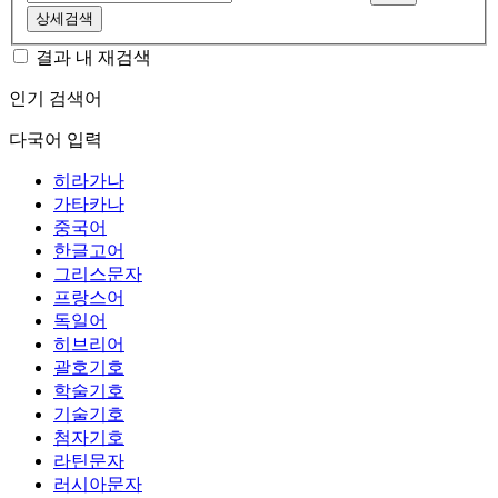
상세검색
결과 내 재검색
인기 검색어
다국어 입력
히라가나
가타카나
중국어
한글고어
그리스문자
프랑스어
독일어
히브리어
괄호기호
학술기호
기술기호
첨자기호
라틴문자
러시아문자