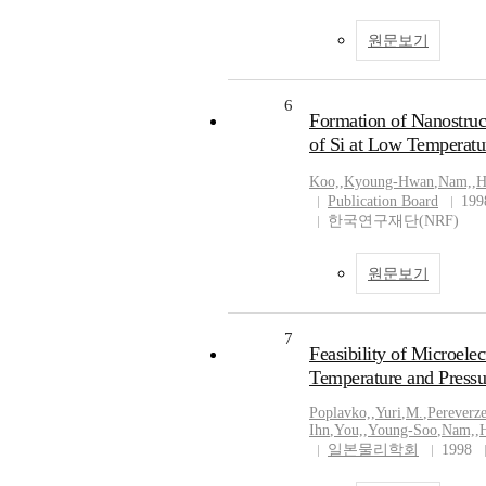
원문보기
6
Formation of Nanostruc
of Si at Low Temperatu
Koo,
,
Kyoung-Hwan
,
Nam,
,
H
Publication Board
199
한국연구재단(NRF)
원문보기
7
Feasibility of Microele
Temperature and Pressu
Poplavko,
,
Yuri
,
M.
,
Pereverze
Ihn
,
You,
,
Young-Soo
,
Nam,
,
일본물리학회
1998