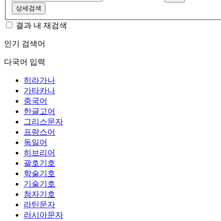
상세검색
결과 내 재검색
인기 검색어
다국어 입력
히라가나
가타카나
중국어
한글고어
그리스문자
프랑스어
독일어
히브리어
괄호기호
학술기호
기술기호
첨자기호
라틴문자
러시아문자