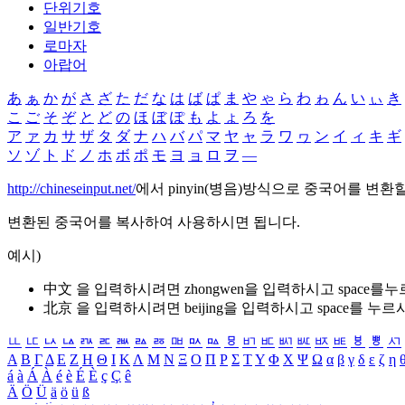
단위기호
일반기호
로마자
아랍어
あ
ぁ
か
が
さ
ざ
た
だ
な
は
ば
ぱ
ま
や
ゃ
ら
わ
ゎ
ん
い
ぃ
き
こ
ご
そ
ぞ
と
ど
の
ほ
ぼ
ぽ
も
よ
ょ
ろ
を
ア
ァ
カ
サ
ザ
タ
ダ
ナ
ハ
バ
パ
マ
ヤ
ャ
ラ
ワ
ヮ
ン
イ
ィ
キ
ギ
ソ
ゾ
ト
ド
ノ
ホ
ボ
ポ
モ
ヨ
ョ
ロ
ヲ
―
http://chineseinput.net/
에서 pinyin(병음)방식으로 중국어를 변환
변환된 중국어를 복사하여 사용하시면 됩니다.
예시)
中文 을 입력하시려면
zhongwen
을 입력하시고 space를
北京 을 입력하시려면
beijing
을 입력하시고 space를 누르
ㅥ
ㅦ
ㅧ
ㅨ
ㅩ
ㅪ
ㅫ
ㅬ
ㅭ
ㅮ
ㅯ
ㅰ
ㅱ
ㅲ
ㅳ
ㅴ
ㅵ
ㅶ
ㅷ
ㅸ
ㅹ
ㅺ
Α
Β
Γ
Δ
Ε
Ζ
Η
Θ
Ι
Κ
Λ
Μ
Ν
Ξ
Ο
Π
Ρ
Σ
Τ
Υ
Φ
Χ
Ψ
Ω
α
β
γ
δ
ε
ζ
η
á
à
Á
À
é
è
É
È
ç
Ç
ê
Ä
Ö
Ü
ä
ö
ü
ß