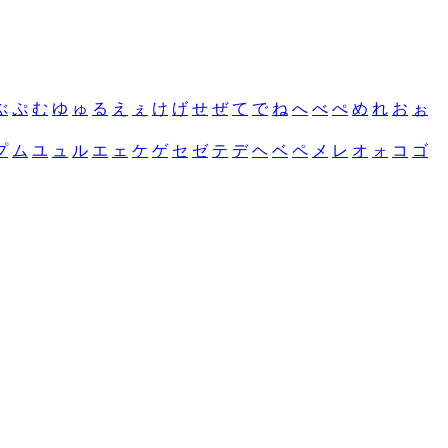
ぶ
ぷ
む
ゆ
ゅ
る
え
ぇ
け
げ
せ
ぜ
て
で
ね
へ
べ
ぺ
め
れ
お
ぉ
プ
ム
ユ
ュ
ル
エ
ェ
ケ
ゲ
セ
ゼ
テ
デ
ヘ
ベ
ペ
メ
レ
オ
ォ
コ
ゴ