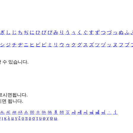
ぎ
し
じ
ち
ぢ
に
ひ
び
ぴ
み
り
う
ぅ
く
ぐ
す
ず
つ
づ
っ
ぬ
ふ
シ
ジ
チ
ヂ
ニ
ヒ
ビ
ピ
ミ
リ
ウ
ゥ
ク
グ
ス
ズ
ツ
ヅ
ッ
ヌ
フ
ブ
할 수 있습니다.
누르시면됩니다.
시면 됩니다.
ㅻ
ㅼ
ㅽ
ㅾ
ㅿ
ㆀ
ㆁ
ㆂ
ㆃ
ㆄ
ㆅ
ㆆ
ㆇ
ㆈ
ㆉ
ㆊ
ㆋ
ㆌ
ㆍ
ㆎ
θ
ι
κ
λ
μ
ν
ξ
ο
π
ρ
σ
τ
υ
φ
χ
ψ
ω