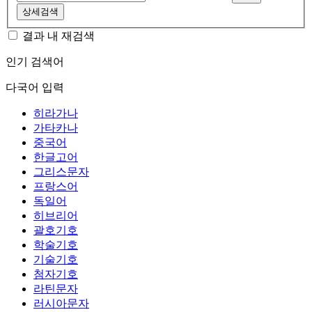
상세검색
결과 내 재검색
인기 검색어
다국어 입력
히라가나
가타카나
중국어
한글고어
그리스문자
프랑스어
독일어
히브리어
괄호기호
학술기호
기술기호
첨자기호
라틴문자
러시아문자