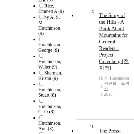
Rice,
Emmett A
(9)
9
The Story of
by A. S.
the Hills - A
M.
Hutchinson
Book About
(9)
Mountains for
General
Hutchinson,
Readers. :
George
(9)
Project
Gutenberg [전
Hutchinson,
Walter
(9)
자책]
Sherman,
Kristin
(9)
H. N.
Hutchinson
북큐브네트웍
스
Hutchinson,
2015
Stuart
(8)
Hutchinson,
G. O
(8)
Hutchinson,
10
Ann
(8)
The Press-