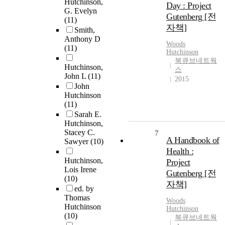
Hutchinson,
Day : Project
G. Evelyn
Gutenberg [전
(11)
자책]
Smith,
Anthony D
Woods
(11)
Hutchinson
북큐브네트웍
Hutchinson,
스
John L
(11)
2015
John
Hutchinson
(11)
Sarah E.
Hutchinson,
Stacey C.
7
A Handbook of
Sawyer
(10)
Health :
Hutchinson,
Project
Lois Irene
Gutenberg [전
(10)
자책]
ed. by
Thomas
Woods
Hutchinson
Hutchinson
(10)
북큐브네트웍