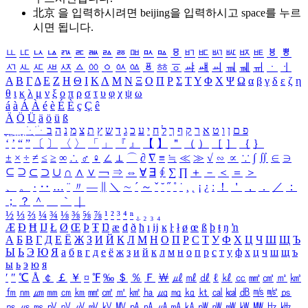
北京 을 입력하시려면
beijing
을 입력하시고 space를 누르
시면 됩니다.
ㅥ
ㅦ
ㅧ
ㅨ
ㅩ
ㅪ
ㅫ
ㅬ
ㅭ
ㅮ
ㅯ
ㅰ
ㅱ
ㅲ
ㅳ
ㅴ
ㅵ
ㅶ
ㅷ
ㅸ
ㅹ
ㅺ
ㅻ
ㅼ
ㅽ
ㅾ
ㅿ
ㆀ
ㆁ
ㆂ
ㆃ
ㆄ
ㆅ
ㆆ
ㆇ
ㆈ
ㆉ
ㆊ
ㆋ
ㆌ
ㆍ
ㆎ
Α
Β
Γ
Δ
Ε
Ζ
Η
Θ
Ι
Κ
Λ
Μ
Ν
Ξ
Ο
Π
Ρ
Σ
Τ
Υ
Φ
Χ
Ψ
Ω
α
β
γ
δ
ε
ζ
η
θ
ι
κ
λ
μ
ν
ξ
ο
π
ρ
σ
τ
υ
φ
χ
ψ
ω
á
à
Á
À
é
è
É
È
ç
Ç
ê
Ä
Ö
Ü
ä
ö
ü
ß
ְ
ֳ
ֲ
ֱ
ָ
ַ
ֵ
ֶ
ִ
ֹ
ּ
ֻ
ׂ
ׁ
ּ
ב
ה
נ
מ
צ
ת
ץ
ש
ד
ג
כ
ע
י
ח
ל
ך
ף
ק
ר
א
ט
ו
ן
ם
פ
‘
’
“
”
〔
〕
〈
〉
「
」
『
』
【
】
＂
（
）
［
］
｛
｝
±
×
÷
≠
≤
≥
∞
∴
♂
♀
∠
⊥
⌒
∂
∇
≡
≒
≪
≫
√
∽
∝
∵
∫
∬
∈
∋
⊆
⊇
⊂
⊃
∪
∩
∧
∨
￢
⇒
⇔
∀
∃
∮
∑
∏
＋
－
＜
＝
＞
、
。
·
‥
…
¨
〃
―
∥
＼
∼
´
～
ˇ
˘
˝
˚
˙
¸
˛
¡
¿
ː
！
＇
，
．
／
：
；
？
＾
＿
｀
｜
½
⅓
⅔
¼
¾
⅛
⅜
⅝
⅞
¹
²
³
⁴
ⁿ
₁
₂
₃
₄
Æ
Ð
Ħ
Ĳ
Ł
Ø
Œ
Þ
Ŧ
Ŋ
æ
đ
ð
ħ
ı
ĳ
ĸ
ŀ
ł
ø
œ
ß
þ
ŧ
ŋ
ŉ
А
Б
В
Г
Д
Е
Ё
Ж
З
И
Й
К
Л
М
Н
О
П
Р
С
Т
У
Ф
Х
Ц
Ч
Ш
Щ
Ъ
Ы
Ь
Э
Ю
Я
а
б
в
г
д
е
ё
ж
з
и
й
к
л
м
н
о
п
р
с
т
у
ф
х
ц
ч
ш
щ
ъ
ы
ь
э
ю
я
′
″
℃
Å
￠
￡
￥
¤
℉
‰
＄
％
Ｆ
￦
㎕
㎖
㎗
ℓ
㎘
㏄
㎣
㎤
㎥
㎦
㎙
㎚
㎛
㎜
㎝
㎞
㎟
㎠
㎡
㎢
㏊
㎍
㎎
㎏
㏏
㎈
㎉
㏈
㎧
㎨
㎰
㎱
㎲
㎳
㎴
㎵
㎶
㎷
㎸
㎹
㎀
㎁
㎂
㎃
㎄
㎺
㎻
㎽
㎾
㎿
㎐
㎑