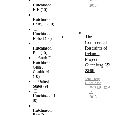
스
Hutchinson,
2015
F. E
(10)
Hutchinson,
Harry D
(10)
8
Hutchinson,
The
Robert
(10)
Commercial
Restraints of
Hutchinson,
Ben
(10)
Ireland :
Sarah E.
Project
Hutchinson,
Gutenberg [전
Glen J.
자책]
Coulthard
(10)
John Hely
United
Hutchinson
States
(9)
북큐브네트웍
스
Hutchinson, J
2015
(9)
Hutchinson,
Eric
(9)