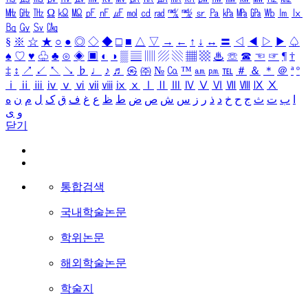
㎒
㎓
㎔
Ω
㏀
㏁
㎊
㎋
㎌
㏖
㏅
㎭
㎮
㎯
㏛
㎩
㎪
㎫
㎬
㏝
㏐
㏓
㏃
㏉
㏜
㏆
§
※
☆
★
○
●
◎
◇
◆
□
■
△
▽
→
←
↑
↓
↔
〓
◁
◀
▷
▶
♤
♠
♡
♥
♧
♣
⊙
◈
▣
◐
◑
▒
▤
▥
▨
▧
▦
▩
♨
☏
☎
☜
☞
¶
†
‡
↕
↗
↙
↖
↘
♭
♩
♪
♬
㉿
㈜
№
㏇
™
㏂
㏘
℡
＃
＆
＊
＠
ª
º
ⅰ
ⅱ
ⅲ
ⅳ
ⅴ
ⅵ
ⅶ
ⅷ
ⅸ
ⅹ
Ⅰ
Ⅱ
Ⅲ
Ⅳ
Ⅴ
Ⅵ
Ⅶ
Ⅷ
Ⅸ
Ⅹ
ا
ب
ت
ث
ج
ح
خ
د
ذ
ر
ز
س
ش
ص
ض
ط
ظ
ع
غ
ف
ق
ک
ل
م
ن
ه
و
ی
닫기
통합검색
국내학술논문
학위논문
해외학술논문
학술지