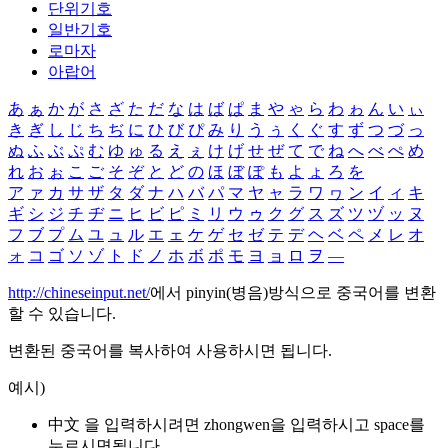
단위기호
일반기호
로마자
아랍어
あ
ぁ
か
が
さ
ざ
た
だ
な
は
ば
ぱ
ま
や
ゃ
ら
わ
ゎ
ん
い
ぃ
き
ぎ
し
じ
ち
ぢ
に
ひ
び
ぴ
み
り
う
ぅ
く
ぐ
す
ず
つ
づ
っ
ぬ
ふ
ぶ
ぷ
む
ゆ
ゅ
る
え
ぇ
け
げ
せ
ぜ
て
で
ね
へ
べ
ぺ
め
れ
お
ぉ
こ
ご
そ
ぞ
と
ど
の
ほ
ぼ
ぽ
も
よ
ょ
ろ
を
ア
ァ
カ
サ
ザ
タ
ダ
ナ
ハ
バ
パ
マ
ヤ
ャ
ラ
ワ
ヮ
ン
イ
ィ
キ
ギ
シ
ジ
チ
ヂ
ニ
ヒ
ビ
ピ
ミ
リ
ウ
ゥ
ク
グ
ス
ズ
ツ
ヅ
ッ
ヌ
フ
ブ
プ
ム
ユ
ュ
ル
エ
ェ
ケ
ゲ
セ
ゼ
テ
デ
ヘ
ベ
ペ
メ
レ
オ
ォ
コ
ゴ
ソ
ゾ
ト
ド
ノ
ホ
ボ
ポ
モ
ヨ
ョ
ロ
ヲ
―
http://chineseinput.net/
에서 pinyin(병음)방식으로 중국어를 변환
할 수 있습니다.
변환된 중국어를 복사하여 사용하시면 됩니다.
예시)
中文 을 입력하시려면
zhongwen
을 입력하시고 space를
누르시면됩니다.