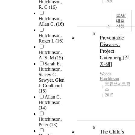
1920
Hutchinson,
R. C
(16)
복사/
Hutchinson,
대출
Allan C.
(16)
신청
5
Hutchinson,
Preventable
Roger L
(16)
Diseases :
Project
Hutchinson,
Gutenberg [전
A. S. M
(15)
Sarah E.
자책]
Hutchinson,
Woods
Stacey C.
Hutchinson
Sawyer, Glen
북큐브네트웍
J. Coulthard
스
(15)
2015
Allan C.
Hutchinson
(14)
Hutchinson,
Peter
(13)
6
The Child`s