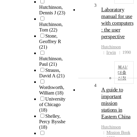
3
Hutchinson,
Laboratory
Dennis J
(23)
manual for use
with computers
Hutchinson,
: the user
Tom
(22)
Stone,
perspective
Geoffrey R
(21)
Hutchinson
Irwin
1990
Hutchinson,
Paul
(21)
복사/
Strauss,
대출
David A
(21)
신청
4
Wordsworth,
A guide to
William
(18)
important
University
mission
of Chicago
stations in
(18)
Shelley,
Eastern China
Percy Bysshe
(18)
Hutchinson
Mission Book