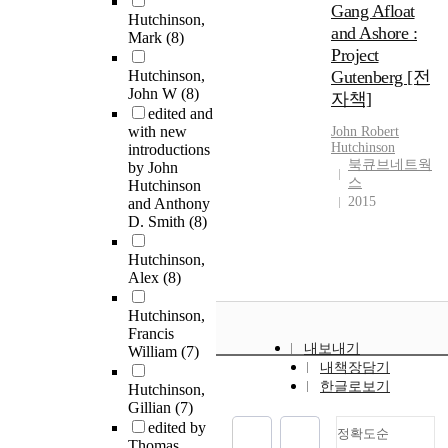
Gang Afloat
Hutchinson,
and Ashore :
Mark
(8)
Project
Hutchinson,
Gutenberg [전
John W
(8)
자책]
edited and
with new
John Robert
Hutchinson
introductions
북큐브네트웍
by John
스
Hutchinson
2015
and Anthony
D. Smith
(8)
Hutchinson,
Alex
(8)
Hutchinson,
Francis
내보내기
William
(7)
내책장담기
한글로보기
Hutchinson,
Gillian
(7)
edited by
정확도순
Thomas