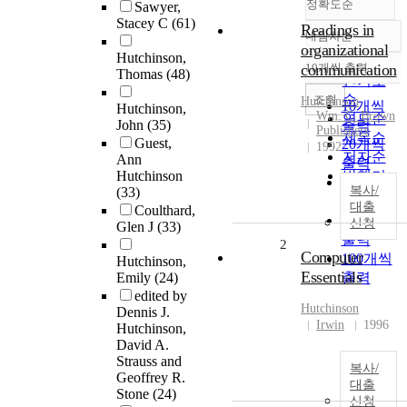
정확도순
Sawyer,
Stacey C
(61)
Readings in
내림차순
정확도
organizational
Hutchinson,
순
communication
10개씩 출력
Thomas
(48)
내림차순
인기도
순
조회
Hutchinson
10개씩
Hutchinson,
Wm. C. Brown
연도순
John
(35)
출력
Publishers
제목순
Guest,
20개씩
1992
저자순
Ann
출력
Hutchinson
발행기
30개씩
복사/
(33)
관순
출력
대출
Coulthard,
50개씩
신청
Glen J
(33)
출력
2
Computer
100개씩
Hutchinson,
Essentials
Emily
(24)
출력
edited by
Hutchinson
Dennis J.
Irwin
1996
Hutchinson,
David A.
Strauss and
복사/
Geoffrey R.
대출
Stone
(24)
신청