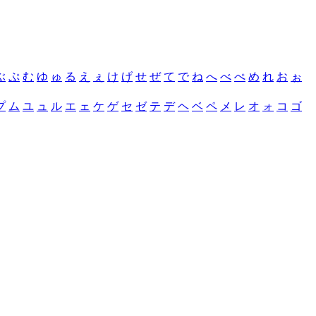
ぶ
ぷ
む
ゆ
ゅ
る
え
ぇ
け
げ
せ
ぜ
て
で
ね
へ
べ
ぺ
め
れ
お
ぉ
プ
ム
ユ
ュ
ル
エ
ェ
ケ
ゲ
セ
ゼ
テ
デ
ヘ
ベ
ペ
メ
レ
オ
ォ
コ
ゴ