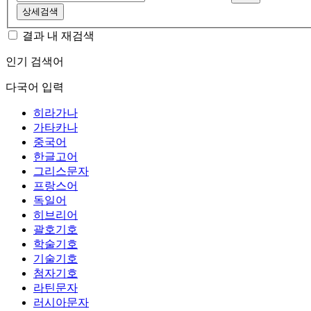
상세검색
결과 내 재검색
인기 검색어
다국어 입력
히라가나
가타카나
중국어
한글고어
그리스문자
프랑스어
독일어
히브리어
괄호기호
학술기호
기술기호
첨자기호
라틴문자
러시아문자