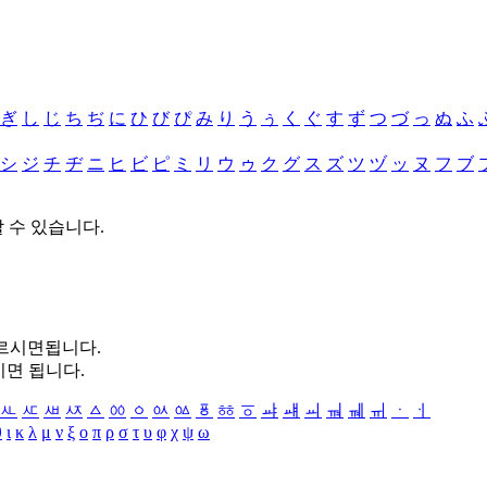
ぎ
し
じ
ち
ぢ
に
ひ
び
ぴ
み
り
う
ぅ
く
ぐ
す
ず
つ
づ
っ
ぬ
ふ
シ
ジ
チ
ヂ
ニ
ヒ
ビ
ピ
ミ
リ
ウ
ゥ
ク
グ
ス
ズ
ツ
ヅ
ッ
ヌ
フ
ブ
할 수 있습니다.
누르시면됩니다.
시면 됩니다.
ㅻ
ㅼ
ㅽ
ㅾ
ㅿ
ㆀ
ㆁ
ㆂ
ㆃ
ㆄ
ㆅ
ㆆ
ㆇ
ㆈ
ㆉ
ㆊ
ㆋ
ㆌ
ㆍ
ㆎ
θ
ι
κ
λ
μ
ν
ξ
ο
π
ρ
σ
τ
υ
φ
χ
ψ
ω