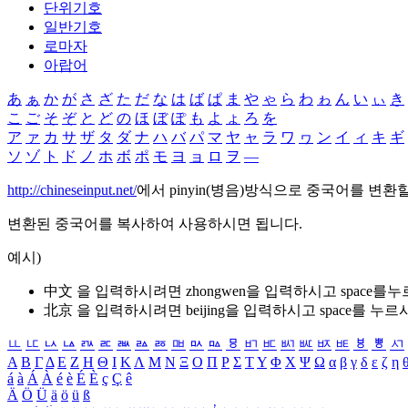
단위기호
일반기호
로마자
아랍어
あ
ぁ
か
が
さ
ざ
た
だ
な
は
ば
ぱ
ま
や
ゃ
ら
わ
ゎ
ん
い
ぃ
き
こ
ご
そ
ぞ
と
ど
の
ほ
ぼ
ぽ
も
よ
ょ
ろ
を
ア
ァ
カ
サ
ザ
タ
ダ
ナ
ハ
バ
パ
マ
ヤ
ャ
ラ
ワ
ヮ
ン
イ
ィ
キ
ギ
ソ
ゾ
ト
ド
ノ
ホ
ボ
ポ
モ
ヨ
ョ
ロ
ヲ
―
http://chineseinput.net/
에서 pinyin(병음)방식으로 중국어를 변환
변환된 중국어를 복사하여 사용하시면 됩니다.
예시)
中文 을 입력하시려면
zhongwen
을 입력하시고 space를
北京 을 입력하시려면
beijing
을 입력하시고 space를 누르
ㅥ
ㅦ
ㅧ
ㅨ
ㅩ
ㅪ
ㅫ
ㅬ
ㅭ
ㅮ
ㅯ
ㅰ
ㅱ
ㅲ
ㅳ
ㅴ
ㅵ
ㅶ
ㅷ
ㅸ
ㅹ
ㅺ
Α
Β
Γ
Δ
Ε
Ζ
Η
Θ
Ι
Κ
Λ
Μ
Ν
Ξ
Ο
Π
Ρ
Σ
Τ
Υ
Φ
Χ
Ψ
Ω
α
β
γ
δ
ε
ζ
η
á
à
Á
À
é
è
É
È
ç
Ç
ê
Ä
Ö
Ü
ä
ö
ü
ß