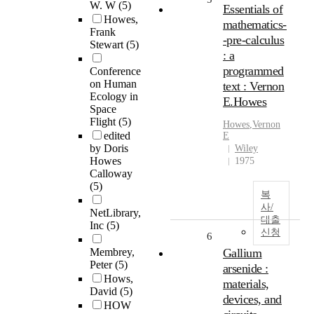
W. W
(5)
Essentials of
Howes,
mathematics-
Frank
-pre-calculus
Stewart
(5)
: a
programmed
Conference
on Human
text : Vernon
Ecology in
E.Howes
Space
Flight
(5)
Howes
,Vernon
edited
E
by Doris
Wiley
Howes
1975
Calloway
(5)
복
사/
NetLibrary,
대출
Inc
(5)
신청
6
Membrey,
Gallium
Peter
(5)
arsenide :
Hows,
materials,
David
(5)
devices, and
HOW