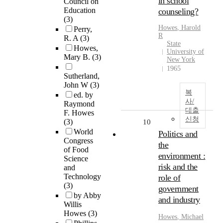
in school
Council on
Education
counseling?
(3)
Howes
, Harold
Perry,
R
R. A
(3)
State
Howes,
University of
Mary B.
(3)
New York
1965
Sutherland,
John W
(3)
복
ed. by
사/
Raymond
대출
F. Howes
신청
(3)
10
World
Politics and
Congress
the
of Food
environment :
Science
risk and the
and
Technology
role of
(3)
government
by Abby
and industry
Willis
Howes
(3)
Howes
, Michael