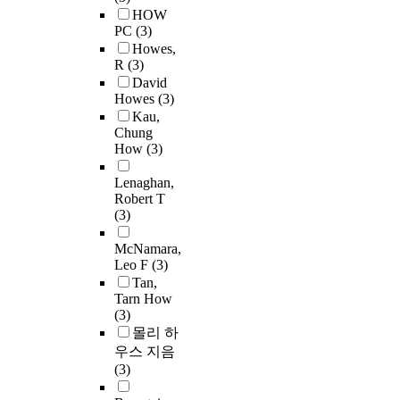
HOW
PC
(3)
Howes,
R
(3)
David
Howes
(3)
Kau,
Chung
How
(3)
Lenaghan,
Robert T
(3)
McNamara,
Leo F
(3)
Tan,
Tarn How
(3)
몰리 하
우스 지음
(3)