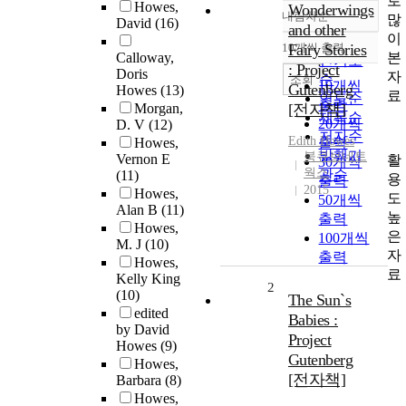
로
Howes,
Wonderwings
내림차순
많
정확도
David
(16)
and other
이
순
10개씩 출력
Fairy Stories
내림차순
본
Calloway,
인기도
: Project
Doris
자
순
조회
10개씩
Gutenberg
Howes
(13)
료
연도순
출력
Morgan,
[전자책]
제목순
20개씩
D. V
(12)
저자순
Edith
Howes
Howes,
출력
발행기
북큐브네트
Vernon E
활
30개씩
웍스
관순
(11)
용
출력
2015
Howes,
도
50개씩
Alan B
(11)
높
출력
Howes,
은
100개씩
M. J
(10)
자
출력
Howes,
료
Kelly King
2
(10)
The Sun`s
edited
Babies :
by David
Project
Howes
(9)
Gutenberg
Howes,
[전자책]
Barbara
(8)
Howes,