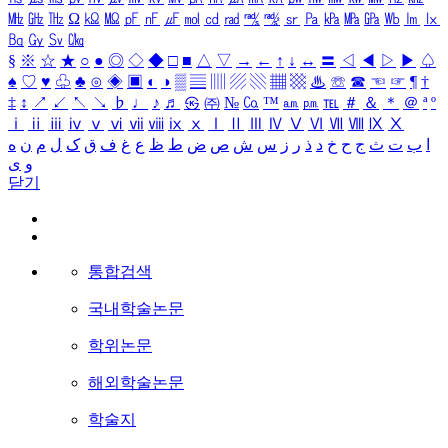
㎒
㎓
㎔
Ω
㏀
㏁
㎊
㎋
㎌
㏖
㏅
㎭
㎮
㎯
㏛
㎩
㎪
㎫
㎬
㏝
㏐
㏓
㏃
㏉
㏜
㏆
§
※
☆
★
○
●
◎
◇
◆
□
■
△
▽
→
←
↑
↓
↔
〓
◁
◀
▷
▶
♤
♠
♡
♥
♧
♣
⊙
◈
▣
◐
◑
▒
▤
▥
▨
▧
▦
▩
♨
☏
☎
☜
☞
¶
†
‡
↕
↗
↙
↖
↘
♭
♩
♪
♬
㉿
㈜
№
㏇
™
㏂
㏘
℡
＃
＆
＊
＠
ª
º
ⅰ
ⅱ
ⅲ
ⅳ
ⅴ
ⅵ
ⅶ
ⅷ
ⅸ
ⅹ
Ⅰ
Ⅱ
Ⅲ
Ⅳ
Ⅴ
Ⅵ
Ⅶ
Ⅷ
Ⅸ
Ⅹ
ا
ب
ت
ث
ج
ح
خ
د
ذ
ر
ز
س
ش
ص
ض
ط
ظ
ع
غ
ف
ق
ک
ل
م
ن
ه
و
ی
닫기
통합검색
국내학술논문
학위논문
해외학술논문
학술지