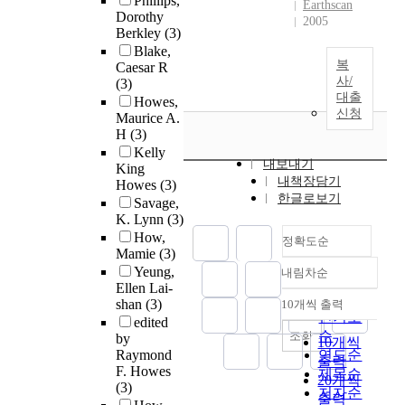
Phillips,
Earthscan
Dorothy
2005
Berkley
(3)
Blake,
복
Caesar R
사/
(3)
대출
Howes,
신청
Maurice A.
H
(3)
Kelly
내보내기
King
내책장담기
Howes
(3)
한글로보기
Savage,
K. Lynn
(3)
How,
정확도순
Mamie
(3)
Yeung,
내림차순
정확도
Ellen Lai-
순
shan
(3)
10개씩 출력
내림차순
인기도
edited
순
조회
by
10개씩
Raymond
연도순
출력
F. Howes
제목순
20개씩
(3)
저자순
출력