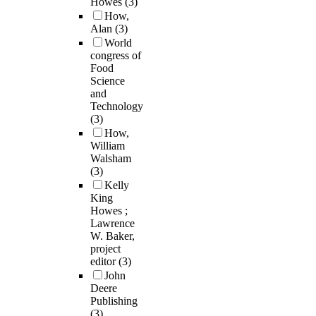
Howes
(3)
How,
Alan
(3)
World
congress of
Food
Science
and
Technology
(3)
How,
William
Walsham
(3)
Kelly
King
Howes ;
Lawrence
W. Baker,
project
editor
(3)
John
Deere
Publishing
(3)