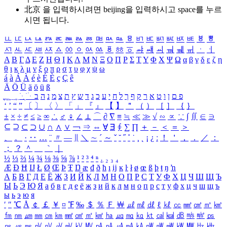
北京 을 입력하시려면
beijing
을 입력하시고 space를 누르
시면 됩니다.
ㅥ
ㅦ
ㅧ
ㅨ
ㅩ
ㅪ
ㅫ
ㅬ
ㅭ
ㅮ
ㅯ
ㅰ
ㅱ
ㅲ
ㅳ
ㅴ
ㅵ
ㅶ
ㅷ
ㅸ
ㅹ
ㅺ
ㅻ
ㅼ
ㅽ
ㅾ
ㅿ
ㆀ
ㆁ
ㆂ
ㆃ
ㆄ
ㆅ
ㆆ
ㆇ
ㆈ
ㆉ
ㆊ
ㆋ
ㆌ
ㆍ
ㆎ
Α
Β
Γ
Δ
Ε
Ζ
Η
Θ
Ι
Κ
Λ
Μ
Ν
Ξ
Ο
Π
Ρ
Σ
Τ
Υ
Φ
Χ
Ψ
Ω
α
β
γ
δ
ε
ζ
η
θ
ι
κ
λ
μ
ν
ξ
ο
π
ρ
σ
τ
υ
φ
χ
ψ
ω
á
à
Á
À
é
è
É
È
ç
Ç
ê
Ä
Ö
Ü
ä
ö
ü
ß
ְ
ֳ
ֲ
ֱ
ָ
ַ
ֵ
ֶ
ִ
ֹ
ּ
ֻ
ׂ
ׁ
ּ
ב
ה
נ
מ
צ
ת
ץ
ש
ד
ג
כ
ע
י
ח
ל
ך
ף
ק
ר
א
ט
ו
ן
ם
פ
‘
’
“
”
〔
〕
〈
〉
「
」
『
』
【
】
＂
（
）
［
］
｛
｝
±
×
÷
≠
≤
≥
∞
∴
♂
♀
∠
⊥
⌒
∂
∇
≡
≒
≪
≫
√
∽
∝
∵
∫
∬
∈
∋
⊆
⊇
⊂
⊃
∪
∩
∧
∨
￢
⇒
⇔
∀
∃
∮
∑
∏
＋
－
＜
＝
＞
、
。
·
‥
…
¨
〃
―
∥
＼
∼
´
～
ˇ
˘
˝
˚
˙
¸
˛
¡
¿
ː
！
＇
，
．
／
：
；
？
＾
＿
｀
｜
½
⅓
⅔
¼
¾
⅛
⅜
⅝
⅞
¹
²
³
⁴
ⁿ
₁
₂
₃
₄
Æ
Ð
Ħ
Ĳ
Ł
Ø
Œ
Þ
Ŧ
Ŋ
æ
đ
ð
ħ
ı
ĳ
ĸ
ŀ
ł
ø
œ
ß
þ
ŧ
ŋ
ŉ
А
Б
В
Г
Д
Е
Ё
Ж
З
И
Й
К
Л
М
Н
О
П
Р
С
Т
У
Ф
Х
Ц
Ч
Ш
Щ
Ъ
Ы
Ь
Э
Ю
Я
а
б
в
г
д
е
ё
ж
з
и
й
к
л
м
н
о
п
р
с
т
у
ф
х
ц
ч
ш
щ
ъ
ы
ь
э
ю
я
′
″
℃
Å
￠
￡
￥
¤
℉
‰
＄
％
Ｆ
￦
㎕
㎖
㎗
ℓ
㎘
㏄
㎣
㎤
㎥
㎦
㎙
㎚
㎛
㎜
㎝
㎞
㎟
㎠
㎡
㎢
㏊
㎍
㎎
㎏
㏏
㎈
㎉
㏈
㎧
㎨
㎰
㎱
㎲
㎳
㎴
㎵
㎶
㎷
㎸
㎹
㎀
㎁
㎂
㎃
㎄
㎺
㎻
㎽
㎾
㎿
㎐
㎑