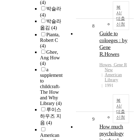
(4)
복
박슬라
사/
(4)
대출
박슬라
신청
8
옮김
(4)
Guide to
Pianta,
coloeges : by
Robert C
(4)
Gene
Ghee,
R.Howes
Ang How
(4)
Howes
, Gene R
a
New
supplement
American
Library
to
1991
childcraft-
The How
and Why
복
Library
(4)
사/
루이스
대출
하우즈 지
신청
9
음
(4)
How much
psychology
American