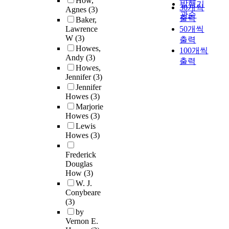
How,
발행기
30개씩
Agnes
(3)
관순
출력
Baker,
Lawrence
50개씩
W
(3)
출력
Howes,
100개씩
Andy
(3)
출력
Howes,
Jennifer
(3)
Jennifer
Howes
(3)
Marjorie
Howes
(3)
Lewis
Howes
(3)
Frederick
Douglas
How
(3)
W. J.
Conybeare
(3)
by
Vernon E.