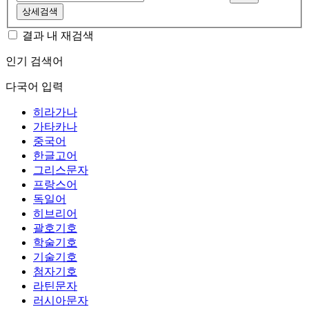
상세검색
결과 내 재검색
인기 검색어
다국어 입력
히라가나
가타카나
중국어
한글고어
그리스문자
프랑스어
독일어
히브리어
괄호기호
학술기호
기술기호
첨자기호
라틴문자
러시아문자