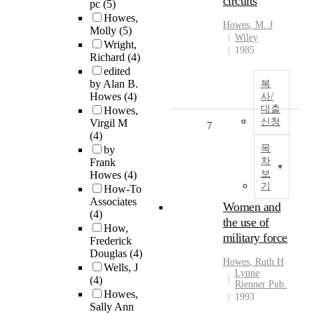
circuits
pc
(5)
Howes,
Howes
, M. J
Molly
(5)
Wiley
Wright,
1985
Richard
(4)
edited
by Alan B.
복
Howes
(4)
사/
대출
Howes,
신청
Virgil M
7
(4)
목
by
차
Frank
보
Howes
(4)
기
How-To
Associates
Women and
(4)
the use of
How,
military force
Frederick
Douglas
(4)
Howes
, Ruth H
Wells, J
Lynne
(4)
Rienner Pub.
Howes,
1993
Sally Ann