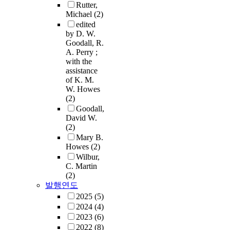
Rutter,
Michael
(2)
edited
by D. W.
Goodall, R.
A. Perry ;
with the
assistance
of K. M.
W. Howes
(2)
Goodall,
David W.
(2)
Mary B.
Howes
(2)
Wilbur,
C. Martin
(2)
발행연도
2025
(5)
2024
(4)
2023
(6)
2022
(8)