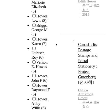
Edith
Howes
Marjorie
북큐브네트
Elizabeth
웍스
(8)
2015
Howes,
Lewis
(8)
Briggs,
George M
(7)
Howes,
3
Karen
(7)
Canada: Its
Postage
Dubisch,
Stamps and
Roy
(6)
Postal
Vernon
Stationery :
E. Howes
(6)
Project
Howes,
Gutenberg
John F
(6)
[전자책]
Howes,
Raymond F
Clifton
(6)
Armstrong
Howes
Howes,
북큐브네트
Abby
웍스
Willis
(6)