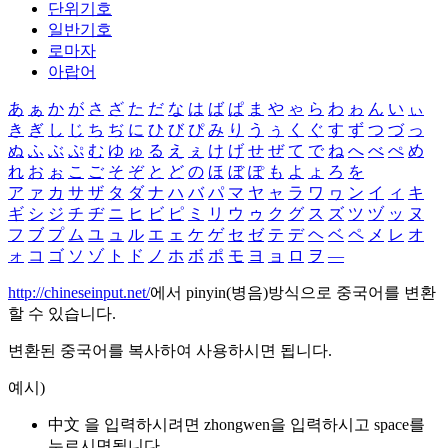
단위기호
일반기호
로마자
아랍어
あ
ぁ
か
が
さ
ざ
た
だ
な
は
ば
ぱ
ま
や
ゃ
ら
わ
ゎ
ん
い
ぃ
き
ぎ
し
じ
ち
ぢ
に
ひ
び
ぴ
み
り
う
ぅ
く
ぐ
す
ず
つ
づ
っ
ぬ
ふ
ぶ
ぷ
む
ゆ
ゅ
る
え
ぇ
け
げ
せ
ぜ
て
で
ね
へ
べ
ぺ
め
れ
お
ぉ
こ
ご
そ
ぞ
と
ど
の
ほ
ぼ
ぽ
も
よ
ょ
ろ
を
ア
ァ
カ
サ
ザ
タ
ダ
ナ
ハ
バ
パ
マ
ヤ
ャ
ラ
ワ
ヮ
ン
イ
ィ
キ
ギ
シ
ジ
チ
ヂ
ニ
ヒ
ビ
ピ
ミ
リ
ウ
ゥ
ク
グ
ス
ズ
ツ
ヅ
ッ
ヌ
フ
ブ
プ
ム
ユ
ュ
ル
エ
ェ
ケ
ゲ
セ
ゼ
テ
デ
ヘ
ベ
ペ
メ
レ
オ
ォ
コ
ゴ
ソ
ゾ
ト
ド
ノ
ホ
ボ
ポ
モ
ヨ
ョ
ロ
ヲ
―
http://chineseinput.net/
에서 pinyin(병음)방식으로 중국어를 변환
할 수 있습니다.
변환된 중국어를 복사하여 사용하시면 됩니다.
예시)
中文 을 입력하시려면
zhongwen
을 입력하시고 space를
누르시면됩니다.