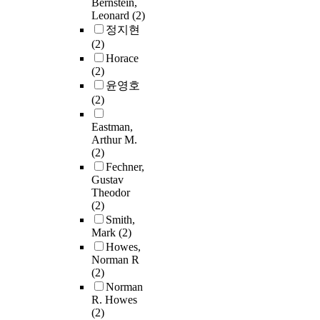
Bernstein,
Leonard
(2)
정지현
(2)
Horace
(2)
윤영호
(2)
Eastman,
Arthur M.
(2)
Fechner,
Gustav
Theodor
(2)
Smith,
Mark
(2)
Howes,
Norman R
(2)
Norman
R. Howes
(2)