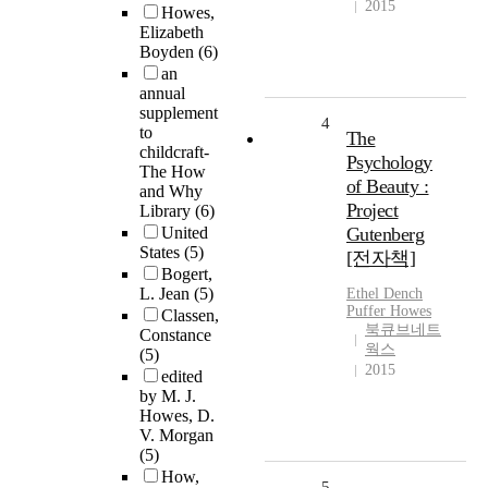
2015
Howes,
Elizabeth
Boyden
(6)
an
annual
supplement
4
to
The
childcraft-
Psychology
The How
of Beauty :
and Why
Project
Library
(6)
United
Gutenberg
States
(5)
[전자책]
Bogert,
L. Jean
(5)
Ethel Dench
Puffer
Howes
Classen,
북큐브네트
Constance
웍스
(5)
2015
edited
by M. J.
Howes, D.
V. Morgan
(5)
How,
5