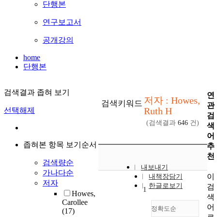
단행본
연구보고서
공개강의
home
단행본
검색결과 좁혀 보기
연
저자 : Howes,
검색키워드
관
Ruth H
선택해제
검
(검색결과
646
건)
색
어
좁혀본 항목 보기순서
추
천
검색량순
내보내기
가나다순
이
내책장담기
저자
한글로보기
검
1
Howes,
색
Carollee
어
정확도순
(17)