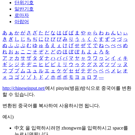
단위기호
일반기호
로마자
아랍어
あ
ぁ
か
が
さ
ざ
た
だ
な
は
ば
ぱ
ま
や
ゃ
ら
わ
ゎ
ん
い
ぃ
き
ぎ
し
じ
ち
ぢ
に
ひ
び
ぴ
み
り
う
ぅ
く
ぐ
す
ず
つ
づ
っ
ぬ
ふ
ぶ
ぷ
む
ゆ
ゅ
る
え
ぇ
け
げ
せ
ぜ
て
で
ね
へ
べ
ぺ
め
れ
お
ぉ
こ
ご
そ
ぞ
と
ど
の
ほ
ぼ
ぽ
も
よ
ょ
ろ
を
ア
ァ
カ
サ
ザ
タ
ダ
ナ
ハ
バ
パ
マ
ヤ
ャ
ラ
ワ
ヮ
ン
イ
ィ
キ
ギ
シ
ジ
チ
ヂ
ニ
ヒ
ビ
ピ
ミ
リ
ウ
ゥ
ク
グ
ス
ズ
ツ
ヅ
ッ
ヌ
フ
ブ
プ
ム
ユ
ュ
ル
エ
ェ
ケ
ゲ
セ
ゼ
テ
デ
ヘ
ベ
ペ
メ
レ
オ
ォ
コ
ゴ
ソ
ゾ
ト
ド
ノ
ホ
ボ
ポ
モ
ヨ
ョ
ロ
ヲ
―
http://chineseinput.net/
에서 pinyin(병음)방식으로 중국어를 변환
할 수 있습니다.
변환된 중국어를 복사하여 사용하시면 됩니다.
예시)
中文 을 입력하시려면
zhongwen
을 입력하시고 space를
누르시면됩니다.