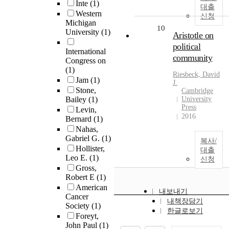
Inte
(1)
대출
Western
신청
Michigan
10
University
(1)
Aristotle on
political
International
community
Congress on
(1)
Riesbeck, David
Jam
(1)
J.
Stone,
Cambridge
Bailey
(1)
University
Press
Levin,
2016
Bernard
(1)
Nahas,
Gabriel G.
(1)
복사/
Hollister,
대출
Leo E.
(1)
신청
Gross,
Robert E
(1)
American
내보내기
Cancer
내책장담기
Society
(1)
한글로보기
Foreyt,
John Paul
(1)