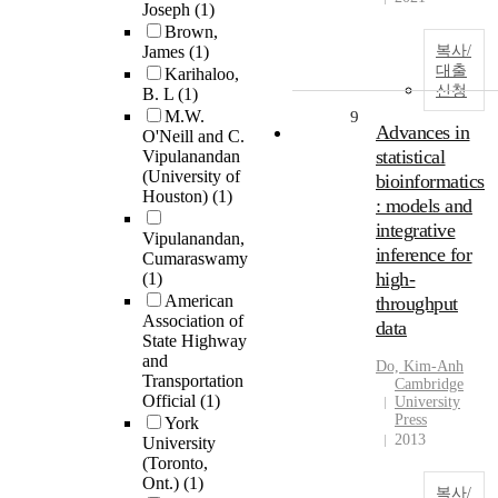
Joseph
(1)
Brown,
James
(1)
복사/
대출
Karihaloo,
신청
B. L
(1)
M.W.
9
Advances in
O'Neill and C.
statistical
Vipulanandan
(University of
bioinformatics
Houston)
(1)
: models and
integrative
Vipulanandan,
inference for
Cumaraswamy
high-
(1)
American
throughput
Association of
data
State Highway
and
Do, Kim-Anh
Transportation
Cambridge
Official
(1)
University
Press
York
2013
University
(Toronto,
Ont.)
(1)
복사/