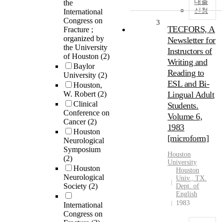
대출
the
신청
International
Congress on
3
TECFORS, A
Fracture ;
organized by
Newsletter for
the University
Instructors of
of Houston
(2)
Writing and
Baylor
Reading to
University
(2)
ESL and Bi-
Houston,
W. Robert
(2)
Lingual Adult
Clinical
Students.
Conference on
Volume 6,
Cancer
(2)
1983
Houston
[microform]
Neurological
Symposium
Houston
(2)
University
Houston
Houston
Neurological
Univ., TX.
Society
(2)
Dept. of
English
1983
International
Congress on