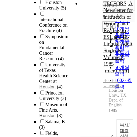
Houston
TECFORS, A
내림차순
정확도
University
(5)
Newsletter for
순
10개씩 출력
Instructors of
내림차순
International
인기도
Writing and
Conference on
순
조회
10개씩
Reading to
Fracture
(4)
연도순
출력
Symposium
ESL and Bi-
제목순
20개씩
on
Lingual Adult
저자순
Fundamental
출력
Students.
발행기
Cancer
30개씩
Volume 8,
Research
(4)
관순
출력
1985
University
50개씩
of Texas
[microform]
출력
Health Science
100개씩
Houston
Center at
University
Houston
(4)
출력
Houston
Princeton
Univ., TX.
University
(3)
Dept. of
Museum of
English
Fine Arts,
1985
Houston
(3)
Salama, K
복사/
(3)
대출
Fields,
신청