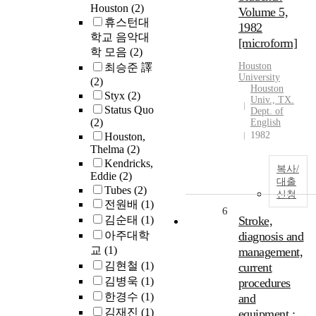
Houston
(2)
Volume 5,
휴스턴대
1982
학교 음악대
[microform]
학 모음
(2)
Houston
최승준 譯
University
(2)
Houston
Styx
(2)
Univ., TX.
Status Quo
Dept. of
(2)
English
1982
Houston,
Thelma
(2)
Kendricks,
복사/
Eddie
(2)
대출
Tubes
(2)
신청
전원배
(1)
6
김순태
(1)
Stroke,
아주대학
diagnosis and
교
(1)
management,
김현철
(1)
current
김병욱
(1)
procedures
한경수
(1)
and
김재진
(1)
equipment :