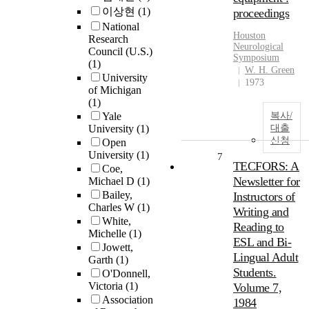
이상현
(1)
proceedings
National
Houston
Research
Neurological
Council (U.S.)
Symposium
(1)
W. H. Green
University
1973
of Michigan
(1)
Yale
복사/
University
(1)
대출
신청
Open
University
(1)
7
TECFORS: A
Coe,
Newsletter for
Michael D
(1)
Bailey,
Instructors of
Charles W
(1)
Writing and
White,
Reading to
Michelle
(1)
ESL and Bi-
Jowett,
Lingual Adult
Garth
(1)
Students.
O'Donnell,
Victoria
(1)
Volume 7,
Association
1984