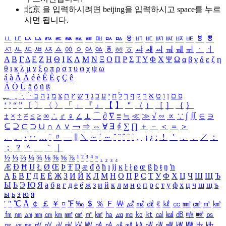
北京 을 입력하시려면
beijing
을 입력하시고 space를 누르
시면 됩니다.
ㅥ
ㅦ
ㅧ
ㅨ
ㅩ
ㅪ
ㅫ
ㅬ
ㅭ
ㅮ
ㅯ
ㅰ
ㅱ
ㅲ
ㅳ
ㅴ
ㅵ
ㅶ
ㅷ
ㅸ
ㅹ
ㅺ
ㅻ
ㅼ
ㅽ
ㅾ
ㅿ
ㆀ
ㆁ
ㆂ
ㆃ
ㆄ
ㆅ
ㆆ
ㆇ
ㆈ
ㆉ
ㆊ
ㆋ
ㆌ
ㆍ
ㆎ
Α
Β
Γ
Δ
Ε
Ζ
Η
Θ
Ι
Κ
Λ
Μ
Ν
Ξ
Ο
Π
Ρ
Σ
Τ
Υ
Φ
Χ
Ψ
Ω
α
β
γ
δ
ε
ζ
η
θ
ι
κ
λ
μ
ν
ξ
ο
π
ρ
σ
τ
υ
φ
χ
ψ
ω
á
à
Á
À
é
è
É
È
ç
Ç
ê
Ä
Ö
Ü
ä
ö
ü
ß
ְ
ֳ
ֲ
ֱ
ָ
ַ
ֵ
ֶ
ִ
ֹ
ּ
ֻ
ׂ
ׁ
ּ
ב
ה
נ
מ
צ
ת
ץ
ש
ד
ג
כ
ע
י
ח
ל
ך
ף
ק
ר
א
ט
ו
ן
ם
פ
‘
’
“
”
〔
〕
〈
〉
「
」
『
』
【
】
＂
（
）
［
］
｛
｝
±
×
÷
≠
≤
≥
∞
∴
♂
♀
∠
⊥
⌒
∂
∇
≡
≒
≪
≫
√
∽
∝
∵
∫
∬
∈
∋
⊆
⊇
⊂
⊃
∪
∩
∧
∨
￢
⇒
⇔
∀
∃
∮
∑
∏
＋
－
＜
＝
＞
、
。
·
‥
…
¨
〃
―
∥
＼
∼
´
～
ˇ
˘
˝
˚
˙
¸
˛
¡
¿
ː
！
＇
，
．
／
：
；
？
＾
＿
｀
｜
½
⅓
⅔
¼
¾
⅛
⅜
⅝
⅞
¹
²
³
⁴
ⁿ
₁
₂
₃
₄
Æ
Ð
Ħ
Ĳ
Ł
Ø
Œ
Þ
Ŧ
Ŋ
æ
đ
ð
ħ
ı
ĳ
ĸ
ŀ
ł
ø
œ
ß
þ
ŧ
ŋ
ŉ
А
Б
В
Г
Д
Е
Ё
Ж
З
И
Й
К
Л
М
Н
О
П
Р
С
Т
У
Ф
Х
Ц
Ч
Ш
Щ
Ъ
Ы
Ь
Э
Ю
Я
а
б
в
г
д
е
ё
ж
з
и
й
к
л
м
н
о
п
р
с
т
у
ф
х
ц
ч
ш
щ
ъ
ы
ь
э
ю
я
′
″
℃
Å
￠
￡
￥
¤
℉
‰
＄
％
Ｆ
￦
㎕
㎖
㎗
ℓ
㎘
㏄
㎣
㎤
㎥
㎦
㎙
㎚
㎛
㎜
㎝
㎞
㎟
㎠
㎡
㎢
㏊
㎍
㎎
㎏
㏏
㎈
㎉
㏈
㎧
㎨
㎰
㎱
㎲
㎳
㎴
㎵
㎶
㎷
㎸
㎹
㎀
㎁
㎂
㎃
㎄
㎺
㎻
㎽
㎾
㎿
㎐
㎑