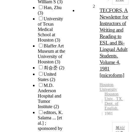
William S
(3)
2
Han, Zhu
TECFORS, A
(3)
Newsletter for
University
Instructors of
of Texas
Medical
Writing and
School at
Reading to
Houston
(3)
ESL and Bi-
Blaffer Art
Lingual Adult
Museum at the
Students.
University of
Houston
(3)
Volume 4,
최승준
(2)
1981
United
[microform]
States
(2)
Houston
M.D.
University
Anderson
Houston
Hospital and
Univ., TX.
Tumor
Dept. of
Institute
(2)
English.
editors, K.
1981
Salama ... [et
al.] ;
복사/
sponsored by