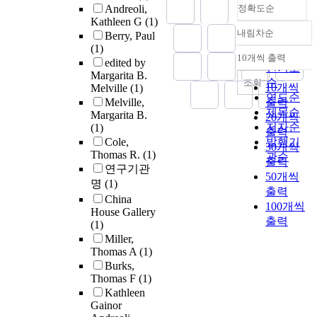
Andreoli,
정확도순
Kathleen G
(1)
내림차순
Berry, Paul
정확도
(1)
순
10개씩 출력
edited by
내림차순
인기도
Margarita B.
순
조회
10개씩
Melville
(1)
연도순
Melville,
출력
제목순
Margarita B.
20개씩
저자순
(1)
출력
Cole,
발행기
30개씩
Thomas R.
(1)
관순
출력
연구기관
50개씩
명
(1)
출력
China
100개씩
House Gallery
출력
(1)
Miller,
Thomas A
(1)
Burks,
Thomas F
(1)
Kathleen
Gainor