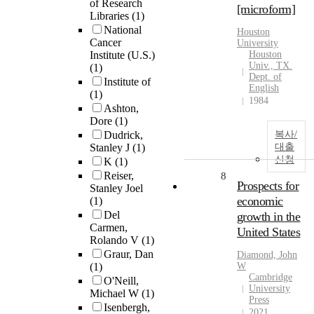
of Research
[microform]
Libraries
(1)
National
Houston
Cancer
University
Institute (U.S.)
Houston
Univ., TX.
(1)
Dept. of
Institute of
English
(1)
1984
Ashton,
Dore
(1)
Dudrick,
복사/
Stanley J
(1)
대출
신청
K
(1)
Reiser,
8
Prospects for
Stanley Joel
economic
(1)
Del
growth in the
Carmen,
United States
Rolando V
(1)
Graur, Dan
Diamond, John
(1)
W
Cambridge
O'Neill,
University
Michael W
(1)
Press
Isenbergh,
2021