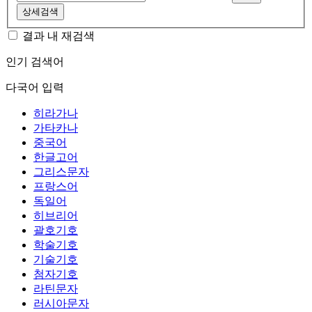
상세검색
결과 내 재검색
인기 검색어
다국어 입력
히라가나
가타카나
중국어
한글고어
그리스문자
프랑스어
독일어
히브리어
괄호기호
학술기호
기술기호
첨자기호
라틴문자
러시아문자