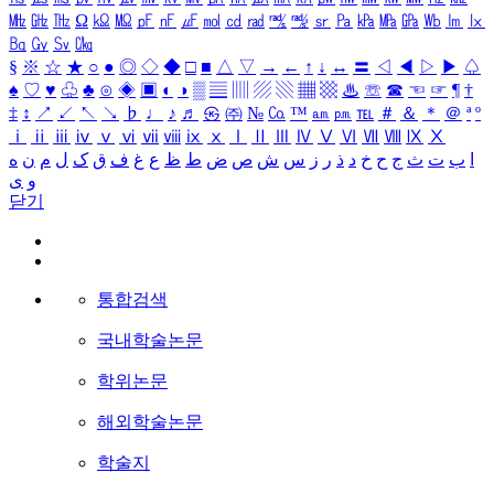
㎒
㎓
㎔
Ω
㏀
㏁
㎊
㎋
㎌
㏖
㏅
㎭
㎮
㎯
㏛
㎩
㎪
㎫
㎬
㏝
㏐
㏓
㏃
㏉
㏜
㏆
§
※
☆
★
○
●
◎
◇
◆
□
■
△
▽
→
←
↑
↓
↔
〓
◁
◀
▷
▶
♤
♠
♡
♥
♧
♣
⊙
◈
▣
◐
◑
▒
▤
▥
▨
▧
▦
▩
♨
☏
☎
☜
☞
¶
†
‡
↕
↗
↙
↖
↘
♭
♩
♪
♬
㉿
㈜
№
㏇
™
㏂
㏘
℡
＃
＆
＊
＠
ª
º
ⅰ
ⅱ
ⅲ
ⅳ
ⅴ
ⅵ
ⅶ
ⅷ
ⅸ
ⅹ
Ⅰ
Ⅱ
Ⅲ
Ⅳ
Ⅴ
Ⅵ
Ⅶ
Ⅷ
Ⅸ
Ⅹ
ا
ب
ت
ث
ج
ح
خ
د
ذ
ر
ز
س
ش
ص
ض
ط
ظ
ع
غ
ف
ق
ک
ل
م
ن
ه
و
ی
닫기
통합검색
국내학술논문
학위논문
해외학술논문
학술지