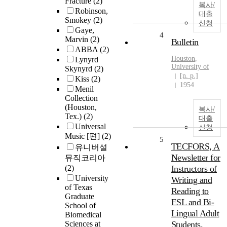
Fracture
(2)
복사/
Robinson,
대출
Smokey
(2)
신청
Gaye,
4
Marvin
(2)
Bulletin
ABBA
(2)
Houston
,
Lynyrd
University
of
Skynyrd
(2)
[n. p.]
Kiss
(2)
1954
Menil
Collection
(Houston,
복사/
Tex.)
(2)
대출
Universal
신청
Music [편]
(2)
5
TECFORS, A
유니버설
Newsletter for
뮤직코리아
(2)
Instructors of
University
Writing and
of Texas
Reading to
Graduate
ESL and Bi-
School of
Lingual Adult
Biomedical
Sciences at
Students.