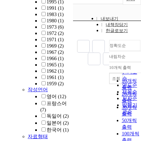
1995
(1)
1991
(1)
1983
(1)
내보내기
1980
(1)
내책장담기
1973
(6)
한글로보기
1972
(2)
1971
(1)
1969
(2)
정확도순
1967
(2)
내림차순
1966
(1)
정확도
1965
(1)
순
10개씩 출력
내림차
1962
(1)
인기도
1961
(1)
순
조회
10개씩
1959
(2)
연도순
출력
작성언어
제목순
20개씩
영어
(12)
저자순
출력
프랑스어
발행기
30개씩
(7)
관순
출력
독일어
(2)
50개씩
일본어
(2)
출력
한국어
(1)
100개씩
자료형태
출력