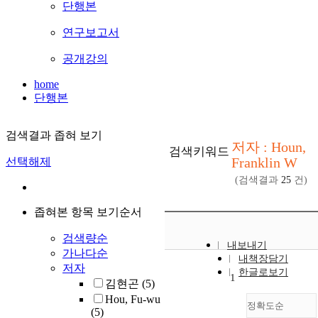
단행본
연구보고서
공개강의
home
단행본
검색결과 좁혀 보기
저자 : Houn,
검색키워드
Franklin W
선택해제
(검색결과
25
건)
좁혀본 항목 보기순서
검색량순
내보내기
가나다순
내책장담기
저자
한글로보기
1
김현곤
(5)
Hou, Fu-wu
정확도순
(5)