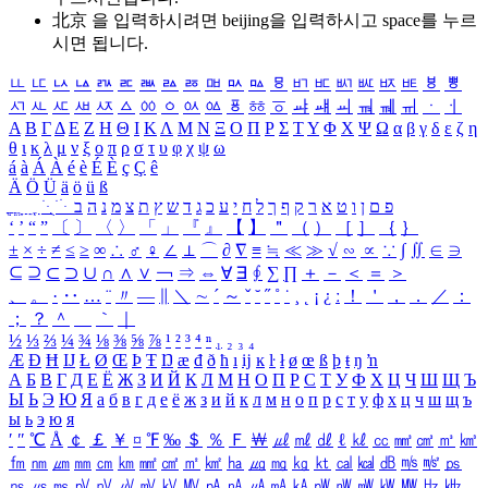
北京 을 입력하시려면
beijing
을 입력하시고 space를 누르
시면 됩니다.
ㅥ
ㅦ
ㅧ
ㅨ
ㅩ
ㅪ
ㅫ
ㅬ
ㅭ
ㅮ
ㅯ
ㅰ
ㅱ
ㅲ
ㅳ
ㅴ
ㅵ
ㅶ
ㅷ
ㅸ
ㅹ
ㅺ
ㅻ
ㅼ
ㅽ
ㅾ
ㅿ
ㆀ
ㆁ
ㆂ
ㆃ
ㆄ
ㆅ
ㆆ
ㆇ
ㆈ
ㆉ
ㆊ
ㆋ
ㆌ
ㆍ
ㆎ
Α
Β
Γ
Δ
Ε
Ζ
Η
Θ
Ι
Κ
Λ
Μ
Ν
Ξ
Ο
Π
Ρ
Σ
Τ
Υ
Φ
Χ
Ψ
Ω
α
β
γ
δ
ε
ζ
η
θ
ι
κ
λ
μ
ν
ξ
ο
π
ρ
σ
τ
υ
φ
χ
ψ
ω
á
à
Á
À
é
è
É
È
ç
Ç
ê
Ä
Ö
Ü
ä
ö
ü
ß
ְ
ֳ
ֲ
ֱ
ָ
ַ
ֵ
ֶ
ִ
ֹ
ּ
ֻ
ׂ
ׁ
ּ
ב
ה
נ
מ
צ
ת
ץ
ש
ד
ג
כ
ע
י
ח
ל
ך
ף
ק
ר
א
ט
ו
ן
ם
פ
‘
’
“
”
〔
〕
〈
〉
「
」
『
』
【
】
＂
（
）
［
］
｛
｝
±
×
÷
≠
≤
≥
∞
∴
♂
♀
∠
⊥
⌒
∂
∇
≡
≒
≪
≫
√
∽
∝
∵
∫
∬
∈
∋
⊆
⊇
⊂
⊃
∪
∩
∧
∨
￢
⇒
⇔
∀
∃
∮
∑
∏
＋
－
＜
＝
＞
、
。
·
‥
…
¨
〃
―
∥
＼
∼
´
～
ˇ
˘
˝
˚
˙
¸
˛
¡
¿
ː
！
＇
，
．
／
：
；
？
＾
＿
｀
｜
½
⅓
⅔
¼
¾
⅛
⅜
⅝
⅞
¹
²
³
⁴
ⁿ
₁
₂
₃
₄
Æ
Ð
Ħ
Ĳ
Ł
Ø
Œ
Þ
Ŧ
Ŋ
æ
đ
ð
ħ
ı
ĳ
ĸ
ŀ
ł
ø
œ
ß
þ
ŧ
ŋ
ŉ
А
Б
В
Г
Д
Е
Ё
Ж
З
И
Й
К
Л
М
Н
О
П
Р
С
Т
У
Ф
Х
Ц
Ч
Ш
Щ
Ъ
Ы
Ь
Э
Ю
Я
а
б
в
г
д
е
ё
ж
з
и
й
к
л
м
н
о
п
р
с
т
у
ф
х
ц
ч
ш
щ
ъ
ы
ь
э
ю
я
′
″
℃
Å
￠
￡
￥
¤
℉
‰
＄
％
Ｆ
￦
㎕
㎖
㎗
ℓ
㎘
㏄
㎣
㎤
㎥
㎦
㎙
㎚
㎛
㎜
㎝
㎞
㎟
㎠
㎡
㎢
㏊
㎍
㎎
㎏
㏏
㎈
㎉
㏈
㎧
㎨
㎰
㎱
㎲
㎳
㎴
㎵
㎶
㎷
㎸
㎹
㎀
㎁
㎂
㎃
㎄
㎺
㎻
㎽
㎾
㎿
㎐
㎑