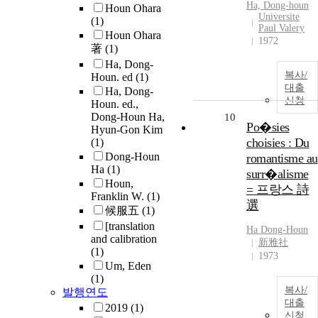
Ha, Dong-
houn
Houn Ohara
Universite
(1)
Paul Valery
Houn Ohara
1972
著
(1)
Ha, Dong-
복사/
Houn. ed
(1)
대출
Ha, Dong-
신청
Houn. ed.,
Dong-Houn Ha,
10
Po�sies
Hyun-Gon Kim
choisies : Du
(1)
Dong-Houn
romantisme au
Ha
(1)
surr�alisme
Houn,
= 프랑스 詩
Franklin W.
(1)
選
候服五
(1)
[translation
Ha Dong-
Houn
and calibration
新雅社
(1)
1973
Um, Eden
(1)
복사/
발행연도
대출
2019
(1)
신청