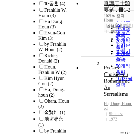
唯識三十頌
하동훈
(4)
내림차순
정확도
要解 . 冊1-2
Franklin W.
순
Houn
(3)
10개씩 출력
내림차
인기도
Hōun
Ha Dong-
[刊寫者未詳]
순
조회
Houn
(3)
10개씩
1889
연도순
Hyun-Gon
출력
Kim
(3)
제목순
20개씩
by Franklin
저자순
출력
W. Houn
(2)
발행기
30개씩
Richie,
관순
출력
Donald
(2)
2
50개씩
Houn,
Poesies :
Franklin W
(2)
출력
Choisies-du
Kim Hyun-
100개씩
Romantisme
Gon
(2)
출력
Au
Ha, Dong-
Surrealisme
houn
(2)
Ohara, Houn
Ha, Dong-
Houn
.
(2)
ed
金賢坤
(1)
Shina-sa
池坊專永
1973
(1)
by Franklin
복사/