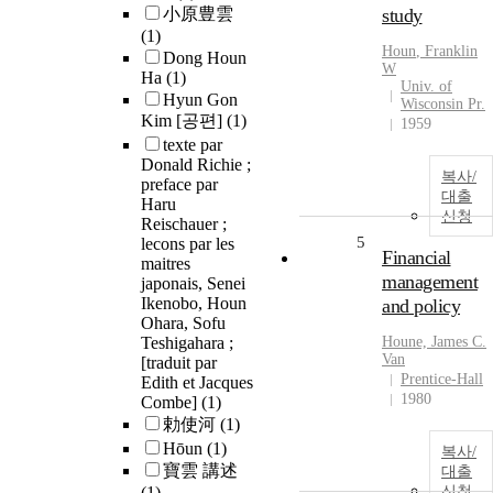
小原豊雲
study
(1)
Houn
, Franklin
Dong Houn
W
Ha
(1)
Univ. of
Hyun Gon
Wisconsin Pr.
Kim [공편]
(1)
1959
texte par
Donald Richie ;
복사/
preface par
대출
Haru
신청
Reischauer ;
5
lecons par les
Financial
maitres
management
japonais, Senei
Ikenobo, Houn
and policy
Ohara, Sofu
Teshigahara ;
Houne, James C.
Van
[traduit par
Prentice-Hall
Edith et Jacques
1980
Combe]
(1)
勅使河
(1)
Hōun
(1)
복사/
寶雲 講述
대출
(1)
신청