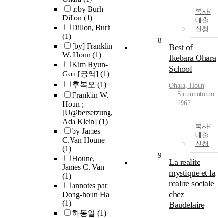
tr.by Burh
복사/
Dillon
(1)
대출
Dillon, Burh
신청
(1)
8
[by] Franklin
Best of
W. Houn
(1)
Ikebara Ohara
Kim Hyun-
School
Gon [공역]
(1)
후복오
(1)
Ohara,
Houn
Sutunnotomo
Franklin W.
1962
Houn ;
[U@bersetzung,
Ada Klein]
(1)
복사/
by James
대출
C.Van Houne
신청
(1)
9
Houne,
La realite
James C. Van
mystique et la
(1)
realite sociale
annotes par
chez
Dong-houn Ha
(1)
Baudelaire
하동일
(1)