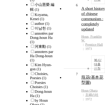
小山憲榮 編
6
A short history
輯
(1)
of chinese
Koyama,
communism :
Kenei
(1)
author
(1)
completely
이남헌
(1)
updated
annotées par
Houn
, Franklin
Dong-houn Ha
W.
(1)
Prentice-Hall
河東勳
(1)
1973
annotees par
Ha Dong-houn
(1)
복사/
대출
Kim Hyun-
신청
gon
(1)
Choisies,
7
甁花(基本花
Poesies
(1)
型圖)
Poesies
Choisies
(1)
Houn
Ohara
Dong-houn
主婦の社
Ha
(1)
1972
by Houn
Ohara
(1)