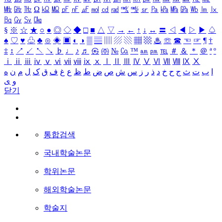
㎒
㎓
㎔
Ω
㏀
㏁
㎊
㎋
㎌
㏖
㏅
㎭
㎮
㎯
㏛
㎩
㎪
㎫
㎬
㏝
㏐
㏓
㏃
㏉
㏜
㏆
§
※
☆
★
○
●
◎
◇
◆
□
■
△
▽
→
←
↑
↓
↔
〓
◁
◀
▷
▶
♤
♠
♡
♥
♧
♣
⊙
◈
▣
◐
◑
▒
▤
▥
▨
▧
▦
▩
♨
☏
☎
☜
☞
¶
†
‡
↕
↗
↙
↖
↘
♭
♩
♪
♬
㉿
㈜
№
㏇
™
㏂
㏘
℡
＃
＆
＊
＠
ª
º
ⅰ
ⅱ
ⅲ
ⅳ
ⅴ
ⅵ
ⅶ
ⅷ
ⅸ
ⅹ
Ⅰ
Ⅱ
Ⅲ
Ⅳ
Ⅴ
Ⅵ
Ⅶ
Ⅷ
Ⅸ
Ⅹ
ا
ب
ت
ث
ج
ح
خ
د
ذ
ر
ز
س
ش
ص
ض
ط
ظ
ع
غ
ف
ق
ک
ل
م
ن
ه
و
ی
닫기
통합검색
국내학술논문
학위논문
해외학술논문
학술지