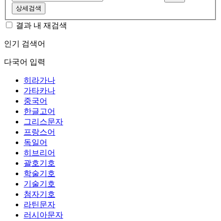
상세검색
결과 내 재검색
인기 검색어
다국어 입력
히라가나
가타카나
중국어
한글고어
그리스문자
프랑스어
독일어
히브리어
괄호기호
학술기호
기술기호
첨자기호
라틴문자
러시아문자