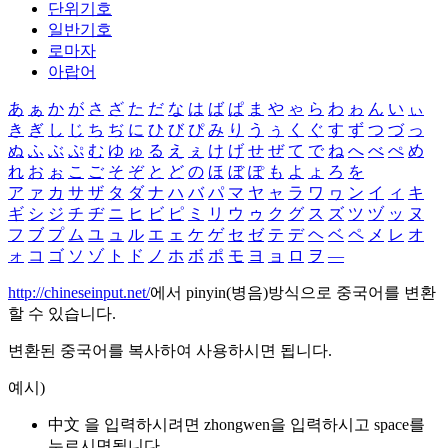
단위기호
일반기호
로마자
아랍어
あ
ぁ
か
が
さ
ざ
た
だ
な
は
ば
ぱ
ま
や
ゃ
ら
わ
ゎ
ん
い
ぃ
き
ぎ
し
じ
ち
ぢ
に
ひ
び
ぴ
み
り
う
ぅ
く
ぐ
す
ず
つ
づ
っ
ぬ
ふ
ぶ
ぷ
む
ゆ
ゅ
る
え
ぇ
け
げ
せ
ぜ
て
で
ね
へ
べ
ぺ
め
れ
お
ぉ
こ
ご
そ
ぞ
と
ど
の
ほ
ぼ
ぽ
も
よ
ょ
ろ
を
ア
ァ
カ
サ
ザ
タ
ダ
ナ
ハ
バ
パ
マ
ヤ
ャ
ラ
ワ
ヮ
ン
イ
ィ
キ
ギ
シ
ジ
チ
ヂ
ニ
ヒ
ビ
ピ
ミ
リ
ウ
ゥ
ク
グ
ス
ズ
ツ
ヅ
ッ
ヌ
フ
ブ
プ
ム
ユ
ュ
ル
エ
ェ
ケ
ゲ
セ
ゼ
テ
デ
ヘ
ベ
ペ
メ
レ
オ
ォ
コ
ゴ
ソ
ゾ
ト
ド
ノ
ホ
ボ
ポ
モ
ヨ
ョ
ロ
ヲ
―
http://chineseinput.net/
에서 pinyin(병음)방식으로 중국어를 변환
할 수 있습니다.
변환된 중국어를 복사하여 사용하시면 됩니다.
예시)
中文 을 입력하시려면
zhongwen
을 입력하시고 space를
누르시면됩니다.