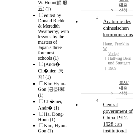
W. Houn(候 服
대출
五)
(1)
신청
edited by
3
Donald Richie
Anatomie des
& Meredith
chinesischen
Weatherby; with
kommunismus
lessons by the
masters of
Houn
, Franklin
Japan's three
W
foremost
Verlag
schools
(1)
Hallwag Bern
und Stuttgart
[Andr�
1969
Ch�nier...등
저]
(1)
복사/
Kim Hyun-
대출
Gon [공]註釋
신청
(1)
4
Ch�nier,
Central
Andr�
(1)
government of
Ha, Dong-
China 1912-
Houn
(1)
1928 : an
Kim, Hyun-
institutional
Gon
(1)