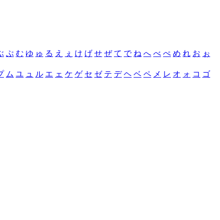
ぶ
ぷ
む
ゆ
ゅ
る
え
ぇ
け
げ
せ
ぜ
て
で
ね
へ
べ
ぺ
め
れ
お
ぉ
プ
ム
ユ
ュ
ル
エ
ェ
ケ
ゲ
セ
ゼ
テ
デ
ヘ
ベ
ペ
メ
レ
オ
ォ
コ
ゴ