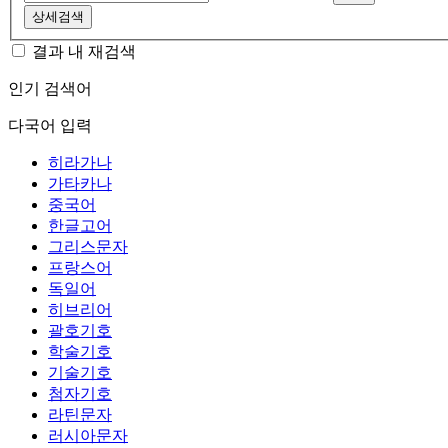
상세검색
결과 내 재검색
인기 검색어
다국어 입력
히라가나
가타카나
중국어
한글고어
그리스문자
프랑스어
독일어
히브리어
괄호기호
학술기호
기술기호
첨자기호
라틴문자
러시아문자