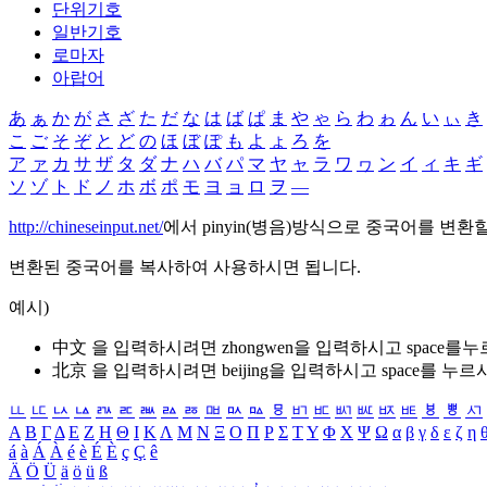
단위기호
일반기호
로마자
아랍어
あ
ぁ
か
が
さ
ざ
た
だ
な
は
ば
ぱ
ま
や
ゃ
ら
わ
ゎ
ん
い
ぃ
き
こ
ご
そ
ぞ
と
ど
の
ほ
ぼ
ぽ
も
よ
ょ
ろ
を
ア
ァ
カ
サ
ザ
タ
ダ
ナ
ハ
バ
パ
マ
ヤ
ャ
ラ
ワ
ヮ
ン
イ
ィ
キ
ギ
ソ
ゾ
ト
ド
ノ
ホ
ボ
ポ
モ
ヨ
ョ
ロ
ヲ
―
http://chineseinput.net/
에서 pinyin(병음)방식으로 중국어를 변환
변환된 중국어를 복사하여 사용하시면 됩니다.
예시)
中文 을 입력하시려면
zhongwen
을 입력하시고 space를
北京 을 입력하시려면
beijing
을 입력하시고 space를 누르
ㅥ
ㅦ
ㅧ
ㅨ
ㅩ
ㅪ
ㅫ
ㅬ
ㅭ
ㅮ
ㅯ
ㅰ
ㅱ
ㅲ
ㅳ
ㅴ
ㅵ
ㅶ
ㅷ
ㅸ
ㅹ
ㅺ
Α
Β
Γ
Δ
Ε
Ζ
Η
Θ
Ι
Κ
Λ
Μ
Ν
Ξ
Ο
Π
Ρ
Σ
Τ
Υ
Φ
Χ
Ψ
Ω
α
β
γ
δ
ε
ζ
η
á
à
Á
À
é
è
É
È
ç
Ç
ê
Ä
Ö
Ü
ä
ö
ü
ß