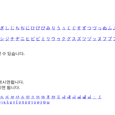
ぎ
し
じ
ち
ぢ
に
ひ
び
ぴ
み
り
う
ぅ
く
ぐ
す
ず
つ
づ
っ
ぬ
ふ
シ
ジ
チ
ヂ
ニ
ヒ
ビ
ピ
ミ
リ
ウ
ゥ
ク
グ
ス
ズ
ツ
ヅ
ッ
ヌ
フ
ブ
할 수 있습니다.
누르시면됩니다.
시면 됩니다.
ㅻ
ㅼ
ㅽ
ㅾ
ㅿ
ㆀ
ㆁ
ㆂ
ㆃ
ㆄ
ㆅ
ㆆ
ㆇ
ㆈ
ㆉ
ㆊ
ㆋ
ㆌ
ㆍ
ㆎ
θ
ι
κ
λ
μ
ν
ξ
ο
π
ρ
σ
τ
υ
φ
χ
ψ
ω