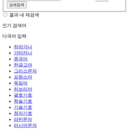
상세검색
결과 내 재검색
인기 검색어
다국어 입력
히라가나
가타카나
중국어
한글고어
그리스문자
프랑스어
독일어
히브리어
괄호기호
학술기호
기술기호
첨자기호
라틴문자
러시아문자