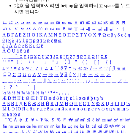
北京 을 입력하시려면
beijing
을 입력하시고 space를 누르
시면 됩니다.
ㅥ
ㅦ
ㅧ
ㅨ
ㅩ
ㅪ
ㅫ
ㅬ
ㅭ
ㅮ
ㅯ
ㅰ
ㅱ
ㅲ
ㅳ
ㅴ
ㅵ
ㅶ
ㅷ
ㅸ
ㅹ
ㅺ
ㅻ
ㅼ
ㅽ
ㅾ
ㅿ
ㆀ
ㆁ
ㆂ
ㆃ
ㆄ
ㆅ
ㆆ
ㆇ
ㆈ
ㆉ
ㆊ
ㆋ
ㆌ
ㆍ
ㆎ
Α
Β
Γ
Δ
Ε
Ζ
Η
Θ
Ι
Κ
Λ
Μ
Ν
Ξ
Ο
Π
Ρ
Σ
Τ
Υ
Φ
Χ
Ψ
Ω
α
β
γ
δ
ε
ζ
η
θ
ι
κ
λ
μ
ν
ξ
ο
π
ρ
σ
τ
υ
φ
χ
ψ
ω
á
à
Á
À
é
è
É
È
ç
Ç
ê
Ä
Ö
Ü
ä
ö
ü
ß
ְ
ֳ
ֲ
ֱ
ָ
ַ
ֵ
ֶ
ִ
ֹ
ּ
ֻ
ׂ
ׁ
ּ
ב
ה
נ
מ
צ
ת
ץ
ש
ד
ג
כ
ע
י
ח
ל
ך
ף
ק
ר
א
ט
ו
ן
ם
פ
‘
’
“
”
〔
〕
〈
〉
「
」
『
』
【
】
＂
（
）
［
］
｛
｝
±
×
÷
≠
≤
≥
∞
∴
♂
♀
∠
⊥
⌒
∂
∇
≡
≒
≪
≫
√
∽
∝
∵
∫
∬
∈
∋
⊆
⊇
⊂
⊃
∪
∩
∧
∨
￢
⇒
⇔
∀
∃
∮
∑
∏
＋
－
＜
＝
＞
、
。
·
‥
…
¨
〃
―
∥
＼
∼
´
～
ˇ
˘
˝
˚
˙
¸
˛
¡
¿
ː
！
＇
，
．
／
：
；
？
＾
＿
｀
｜
½
⅓
⅔
¼
¾
⅛
⅜
⅝
⅞
¹
²
³
⁴
ⁿ
₁
₂
₃
₄
Æ
Ð
Ħ
Ĳ
Ł
Ø
Œ
Þ
Ŧ
Ŋ
æ
đ
ð
ħ
ı
ĳ
ĸ
ŀ
ł
ø
œ
ß
þ
ŧ
ŋ
ŉ
А
Б
В
Г
Д
Е
Ё
Ж
З
И
Й
К
Л
М
Н
О
П
Р
С
Т
У
Ф
Х
Ц
Ч
Ш
Щ
Ъ
Ы
Ь
Э
Ю
Я
а
б
в
г
д
е
ё
ж
з
и
й
к
л
м
н
о
п
р
с
т
у
ф
х
ц
ч
ш
щ
ъ
ы
ь
э
ю
я
′
″
℃
Å
￠
￡
￥
¤
℉
‰
＄
％
Ｆ
￦
㎕
㎖
㎗
ℓ
㎘
㏄
㎣
㎤
㎥
㎦
㎙
㎚
㎛
㎜
㎝
㎞
㎟
㎠
㎡
㎢
㏊
㎍
㎎
㎏
㏏
㎈
㎉
㏈
㎧
㎨
㎰
㎱
㎲
㎳
㎴
㎵
㎶
㎷
㎸
㎹
㎀
㎁
㎂
㎃
㎄
㎺
㎻
㎽
㎾
㎿
㎐
㎑