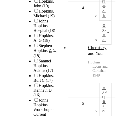
Hopkins,
대
John
(19)
출
4
Hopkins,
신
Michael
(19)
청
Johns
Hopkins
목
Hospital
(18)
차
보
Hopkins,
기
A. G
(18)
Stephen
Chemistry
Hopkins 감독
and You
(18)
Samuel
Hopkins
Hopkins
Lyons and
Adams
(17)
Carnahan
Hopkins,
1949
Burt C
(17)
Hopkins,
복
Kenneth D
사/
(16)
대
Johns
출
5
Hopkins
신
Workshop on
청
Current