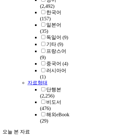
(2,492)
한국어
(157)
일본어
(35)
독일어
(9)
기타
(9)
프랑스어
(9)
중국어
(4)
러시아어
(1)
자료형태
단행본
(2,256)
비도서
(476)
해외eBook
(29)
오늘 본 자료