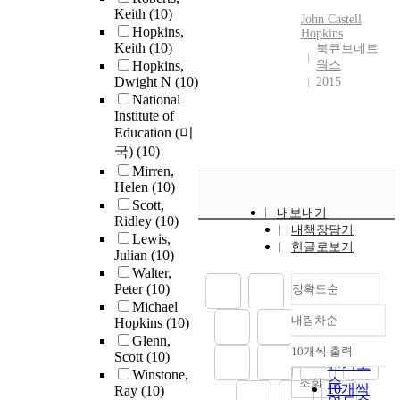
Keith
(10)
John Castell
Hopkins,
Hopkins
Keith
(10)
북큐브네트
Hopkins,
웍스
Dwight N
(10)
2015
National
Institute of
Education (미
국)
(10)
Mirren,
Helen
(10)
Scott,
내보내기
Ridley
(10)
내책장담기
Lewis,
한글로보기
Julian
(10)
Walter,
Peter
(10)
정확도순
Michael
내림차순
Hopkins
(10)
정확도
Glenn,
순
10개씩 출력
Scott
(10)
내림차순
인기도
Winstone,
순
조회
10개씩
Ray
(10)