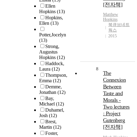
[전자책]
Ellen
Hopkins
(13)
Matthew
Hopkins,
Hopkins
Ellen
(13)
북큐브네트
웍스
Potter,Jocelyn
2015
(13)
Strong,
Augustus
Hopkins
(12)
Haddock,
Laura
(12)
8
The
Thompson,
Connexion
Emma
(12)
Between
Demme,
Jonathan
(12)
Taste and
Bay,
Morals -
Michael
(12)
Two lectures
Duhamel,
: Project
Josh
(12)
Gutenberg
Brest,
[전자책]
Martin
(12)
Foster,