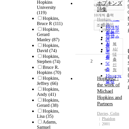
Hopkins
ホプキンズ
내림차순
정확도
University
詩集
(119)
순
10개씩 출력
내림차순
Hopkins,
인기도
Hopkins
Bruce R
(111)
春秋社
순
조회
10개씩
Hopkins,
1982
연도순
출력
Gerard
제목순
20개씩
Manley
(87)
저자순
복
Hopkins,
출력
발행기
사/
David
(74)
30개씩
대
관순
Hopkins,
출력
출
2
Stephen
(74)
50개씩
신
Bruce R.
출력
청
Hopkins
(70)
100개씩
Hopkins2 :
Hopkins,
출력
Jeffrey
(66)
the work of
Hopkins,
Michael
Andy
(41)
Hopkins and
Hopkins,
Partners
Gerard
(38)
Hopkins,
Davies, Colin
Lisa
(35)
Phaidon
Adams,
2001
Samuel