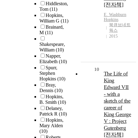
Hiddleston,
[전자책]
Tom
(11)
E. Washburn
Hopkins,
Hopkins
William G
(11)
북큐브네트
Brainard,
웍스
M
(11)
2015
Shakespeare,
William
(10)
Napper,
Elizabeth
(10)
Spurr,
10
Stephen
The Life of
Hopkins
(10)
King
Bray,
Edward VII
Dennis
(10)
- with a
Hopkins,
sketch of the
B. Smith
(10)
career of
Delaney,
Patrick R
(10)
King George
Hopkins,
V : Project
Mary Alden
Gutenberg
(10)
[전자책]
Roberts,