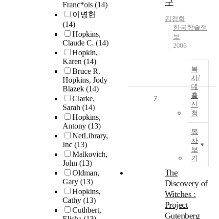
구
Franc*ois
(14)
이병헌
김경화
(14)
한국학술정
Hopkins,
보
Claude C.
(14)
2006
Hopkin,
Karen
(14)
복
Bruce R.
사/
Hopkins, Jody
대
Blazek
(14)
출
Clarke,
7
신
Sarah
(14)
청
Hopkins,
Antony
(13)
목
NetLibrary,
차
Inc
(13)
보
Malkovich,
기
John
(13)
The
Oldman,
Gary
(13)
Discovery of
Hopkins,
Witches :
Cathy
(13)
Project
Cuthbert,
Gutenberg
Elisha
(13)