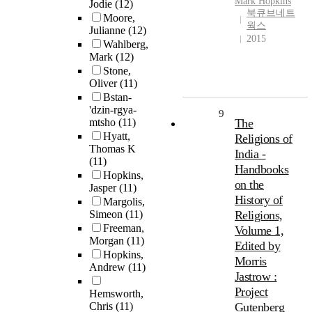
Mark
Hopkins
Jodie
(12)
북큐브네트
Moore,
웍스
Julianne
(12)
2015
Wahlberg,
Mark
(12)
Stone,
Oliver
(11)
Bstan-
'dzin-rgya-
9
mtsho
(11)
The
Hyatt,
Religions of
Thomas K
India -
(11)
Handbooks
Hopkins,
on the
Jasper
(11)
History of
Margolis,
Simeon
(11)
Religions,
Freeman,
Volume 1,
Morgan
(11)
Edited by
Hopkins,
Morris
Andrew
(11)
Jastrow :
Project
Hemsworth,
Chris
(11)
Gutenberg