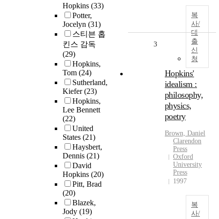
Hopkins
(33)
Potter,
복
Jocelyn
(31)
사/
대
스티븐 홉
출
킨스 감독
3
신
(29)
청
Hopkins,
Tom
(24)
Hopkins'
Sutherland,
idealism :
Kiefer
(23)
philosophy,
Hopkins,
physics,
Lee Bennett
poetry
(22)
United
Brown, Daniel
States
(21)
Clarendon
Haysbert,
Press
Dennis
(21)
Oxford
University
David
Press
Hopkins
(20)
1997
Pitt, Brad
(20)
Blazek,
복
Jody
(19)
사/