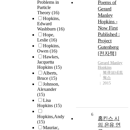
Poems of
Problems in
Particle
Gerard
Theory
(16)
Manley
Hopkins,
Hopkins -
Edward
Now First
Washburn
(16)
Published :
Hope,
Leslie
(16)
Project
Hopkins,
Gutenberg
Owen
(16)
[전자책]
Hawkes,
Jacquetta
Gerard Manley
Hopkins
(15)
Hopkins
북큐브네트
Alberts,
웍스
Bruce
(15)
2015
Johnson,
Alexander
(15)
Lisa
Hopkins
(15)
6
Hopkins,Andy
홉킨스 시
(15)
의 은유 연
Mauriac,