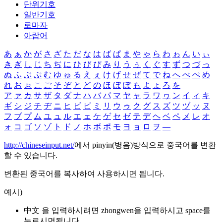
단위기호
일반기호
로마자
아랍어
あ
ぁ
か
が
さ
ざ
た
だ
な
は
ば
ぱ
ま
や
ゃ
ら
わ
ゎ
ん
い
ぃ
き
ぎ
し
じ
ち
ぢ
に
ひ
び
ぴ
み
り
う
ぅ
く
ぐ
す
ず
つ
づ
っ
ぬ
ふ
ぶ
ぷ
む
ゆ
ゅ
る
え
ぇ
け
げ
せ
ぜ
て
で
ね
へ
べ
ぺ
め
れ
お
ぉ
こ
ご
そ
ぞ
と
ど
の
ほ
ぼ
ぽ
も
よ
ょ
ろ
を
ア
ァ
カ
サ
ザ
タ
ダ
ナ
ハ
バ
パ
マ
ヤ
ャ
ラ
ワ
ヮ
ン
イ
ィ
キ
ギ
シ
ジ
チ
ヂ
ニ
ヒ
ビ
ピ
ミ
リ
ウ
ゥ
ク
グ
ス
ズ
ツ
ヅ
ッ
ヌ
フ
ブ
プ
ム
ユ
ュ
ル
エ
ェ
ケ
ゲ
セ
ゼ
テ
デ
ヘ
ベ
ペ
メ
レ
オ
ォ
コ
ゴ
ソ
ゾ
ト
ド
ノ
ホ
ボ
ポ
モ
ヨ
ョ
ロ
ヲ
―
http://chineseinput.net/
에서 pinyin(병음)방식으로 중국어를 변환
할 수 있습니다.
변환된 중국어를 복사하여 사용하시면 됩니다.
예시)
中文 을 입력하시려면
zhongwen
을 입력하시고 space를
누르시면됩니다.