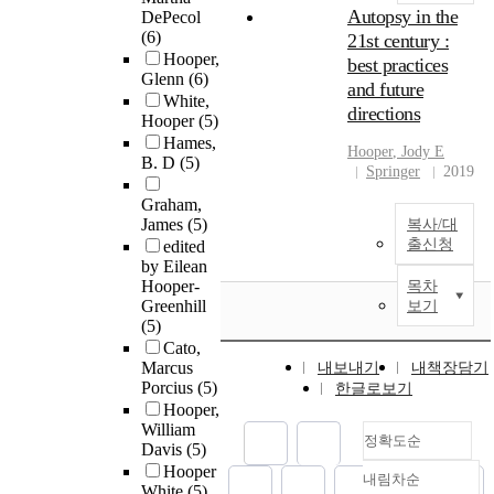
Autopsy in the
DePecol
(6)
21st century :
Hooper,
best practices
Glenn
(6)
and future
White,
directions
Hooper
(5)
Hames,
Hooper
, Jody E
B. D
(5)
Springer
2019
Graham,
James
(5)
복사/대
출신청
edited
by Eilean
Hooper-
목차
Greenhill
보기
(5)
Cato,
Marcus
내보내기
내책장담기
Porcius
(5)
한글로보기
Hooper,
William
정확도순
Davis
(5)
Hooper
내림차순
정확도
White
(5)