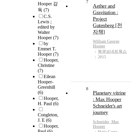
7
Hooper 감
Aether and
독
(7)
Gravitation :
C.S.
Project
Lewis ;
Gutenberg [전
edited by
자책]
Walter
Hooper
(7)
William George
by
Hooper
Emmet T.
북큐브네트웍스
Hooper
(7)
2015
Hooper,
Christine
(7)
Eilean
Hooper-
Greenhill
8
(6)
Planetary vitrine
Hooper,
: Max Hooper
H. Paul
(6)
Schneider's art
journey
Congleton,
J. E
(6)
Schneider, Max
Hooper,
Hooper
Paul
(6)
Hatje Cantz