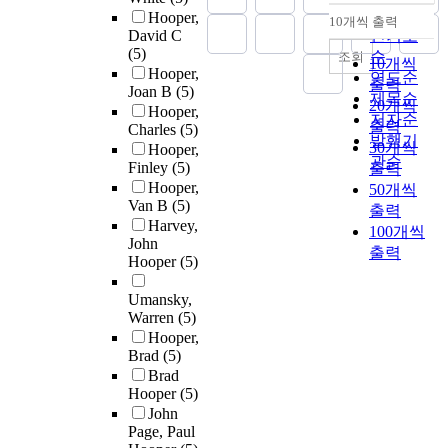
순
Hooper,
10개씩 출력
내림차순
David C
인기도
(5)
순
조회
10개씩
Hooper,
연도순
출력
Joan B
(5)
제목순
20개씩
Hooper,
저자순
출력
Charles
(5)
발행기
30개씩
Hooper,
관순
Finley
(5)
출력
Hooper,
50개씩
Van B
(5)
출력
Harvey,
100개씩
John
출력
Hooper
(5)
Umansky,
Warren
(5)
Hooper,
Brad
(5)
Brad
Hooper
(5)
John
Page, Paul