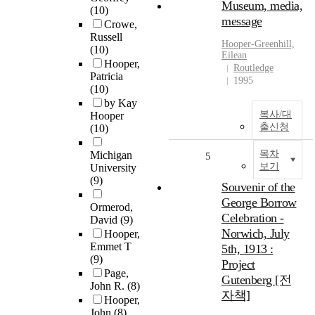
Museum, media,
(10)
message
Crowe,
Russell
Hooper
-Greenhill,
(10)
Eilean
Hooper,
Routledge
Patricia
1995
(10)
by Kay
복사/대
Hooper
출신청
(10)
목차
Michigan
5
보기
University
(9)
Souvenir of the
George Borrow
Ormerod,
Celebration -
David
(9)
Norwich, July
Hooper,
Emmet T
5th, 1913 :
(9)
Project
Page,
Gutenberg [전
John R.
(8)
자책]
Hooper,
John
(8)