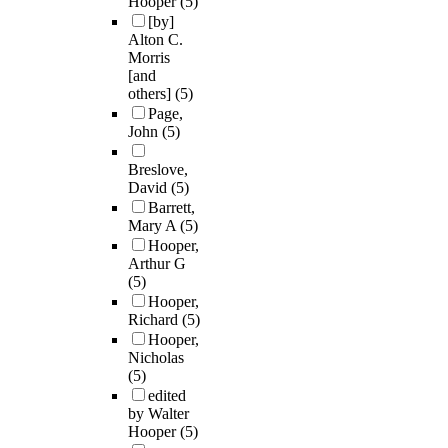
Hooper
(5)
[by]
Alton C.
Morris
[and
others]
(5)
Page,
John
(5)
Breslove,
David
(5)
Barrett,
Mary A
(5)
Hooper,
Arthur G
(5)
Hooper,
Richard
(5)
Hooper,
Nicholas
(5)
edited
by Walter
Hooper
(5)