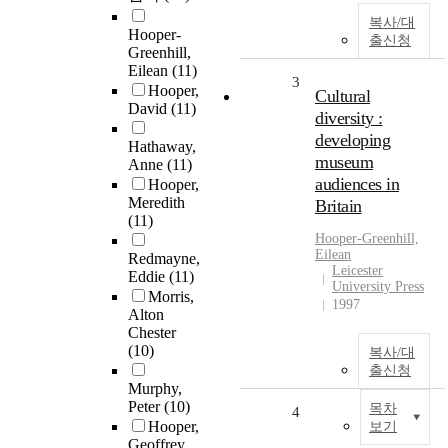
복사/대
Hooper-
출신청
Greenhill,
Eilean
(11)
3
Hooper,
Cultural
David
(11)
diversity :
developing
Hathaway,
museum
Anne
(11)
audiences in
Hooper,
Meredith
Britain
(11)
Hooper
-Greenhill,
Eilean
Redmayne,
Leicester
Eddie
(11)
University Press
Morris,
1997
Alton
Chester
(10)
복사/대
출신청
Murphy,
Peter
(10)
목차
4
Hooper,
보기
Geoffrey