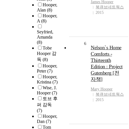
James
Hooper
Hooper,
북큐브네트웍스
Alan
(8)
2015
Hooper,
A
(8)
Seyfried,
Amanda
(8)
6
Nelson`s Home
Tobe
Hooper 감
Comforts -
독
(8)
Thirteenth
Hooper,
Edition : Project
Peter
(7)
Gutenberg [전
Hooper,
자책]
Kristina
(7)
Wise, J.
Mary
Hooper
Hooper
(7)
북큐브네트웍스
토브 후
2015
퍼 감독
(7)
Hooper,
Dan
(7)
Tom