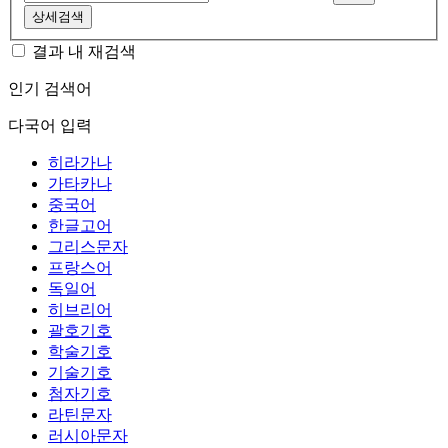
상세검색
결과 내 재검색
인기 검색어
다국어 입력
히라가나
가타카나
중국어
한글고어
그리스문자
프랑스어
독일어
히브리어
괄호기호
학술기호
기술기호
첨자기호
라틴문자
러시아문자