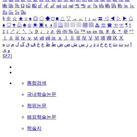
㎒
㎓
㎔
Ω
㏀
㏁
㎊
㎋
㎌
㏖
㏅
㎭
㎮
㎯
㏛
㎩
㎪
㎫
㎬
㏝
㏐
㏓
㏃
㏉
㏜
㏆
§
※
☆
★
○
●
◎
◇
◆
□
■
△
▽
→
←
↑
↓
↔
〓
◁
◀
▷
▶
♤
♠
♡
♥
♧
♣
⊙
◈
▣
◐
◑
▒
▤
▥
▨
▧
▦
▩
♨
☏
☎
☜
☞
¶
†
‡
↕
↗
↙
↖
↘
♭
♩
♪
♬
㉿
㈜
№
㏇
™
㏂
㏘
℡
＃
＆
＊
＠
ª
º
ⅰ
ⅱ
ⅲ
ⅳ
ⅴ
ⅵ
ⅶ
ⅷ
ⅸ
ⅹ
Ⅰ
Ⅱ
Ⅲ
Ⅳ
Ⅴ
Ⅵ
Ⅶ
Ⅷ
Ⅸ
Ⅹ
ا
ب
ت
ث
ج
ح
خ
د
ذ
ر
ز
س
ش
ص
ض
ط
ظ
ع
غ
ف
ق
ک
ل
م
ن
ه
و
ی
닫기
통합검색
국내학술논문
학위논문
해외학술논문
학술지