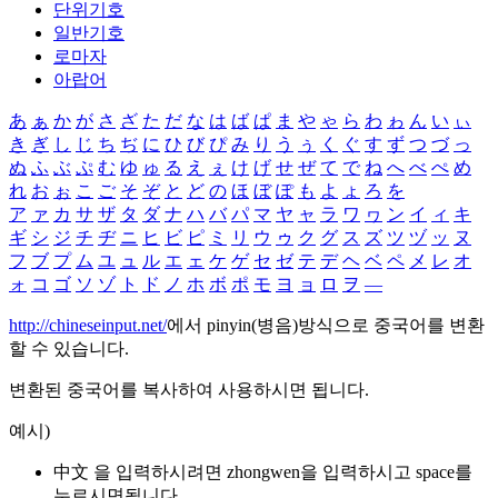
단위기호
일반기호
로마자
아랍어
あ
ぁ
か
が
さ
ざ
た
だ
な
は
ば
ぱ
ま
や
ゃ
ら
わ
ゎ
ん
い
ぃ
き
ぎ
し
じ
ち
ぢ
に
ひ
び
ぴ
み
り
う
ぅ
く
ぐ
す
ず
つ
づ
っ
ぬ
ふ
ぶ
ぷ
む
ゆ
ゅ
る
え
ぇ
け
げ
せ
ぜ
て
で
ね
へ
べ
ぺ
め
れ
お
ぉ
こ
ご
そ
ぞ
と
ど
の
ほ
ぼ
ぽ
も
よ
ょ
ろ
を
ア
ァ
カ
サ
ザ
タ
ダ
ナ
ハ
バ
パ
マ
ヤ
ャ
ラ
ワ
ヮ
ン
イ
ィ
キ
ギ
シ
ジ
チ
ヂ
ニ
ヒ
ビ
ピ
ミ
リ
ウ
ゥ
ク
グ
ス
ズ
ツ
ヅ
ッ
ヌ
フ
ブ
プ
ム
ユ
ュ
ル
エ
ェ
ケ
ゲ
セ
ゼ
テ
デ
ヘ
ベ
ペ
メ
レ
オ
ォ
コ
ゴ
ソ
ゾ
ト
ド
ノ
ホ
ボ
ポ
モ
ヨ
ョ
ロ
ヲ
―
http://chineseinput.net/
에서 pinyin(병음)방식으로 중국어를 변환
할 수 있습니다.
변환된 중국어를 복사하여 사용하시면 됩니다.
예시)
中文 을 입력하시려면
zhongwen
을 입력하시고 space를
누르시면됩니다.