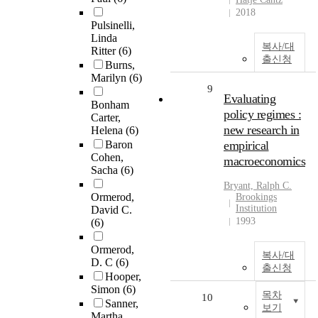
2018
Pulsinelli,
Linda
복사/대
Ritter
(6)
출신청
Burns,
Marilyn
(6)
9
Evaluating
Bonham
policy regimes :
Carter,
new research in
Helena
(6)
Baron
empirical
Cohen,
macroeconomics
Sacha
(6)
Bryant, Ralph C.
Ormerod,
Brookings
Institution
David C.
1993
(6)
Ormerod,
복사/대
D. C
(6)
출신청
Hooper,
Simon
(6)
목차
10
Sanner,
보기
Martha