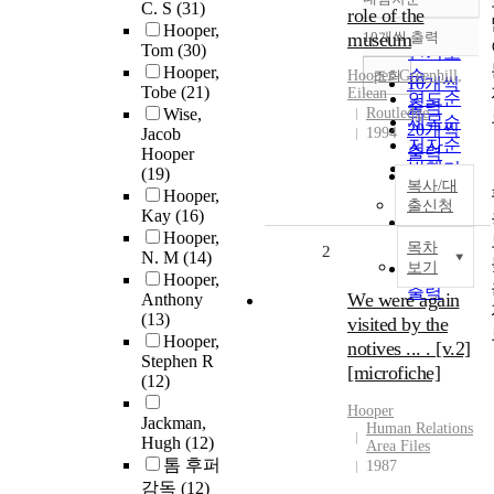
정확도
C. S
(31)
role of the
순
Hooper,
museum
10개씩 출력
내림차순
Tom
(30)
인기도
Hooper,
순
조회
Hooper
-Greenhill,
10개씩
Tobe
(21)
Eilean
연도순
출력
Wise,
Routledge
제목순
20개씩
Jacob
1994
저자순
출력
Hooper
발행기
(19)
30개씩
복사/대
관순
Hooper,
출력
출신청
Kay
(16)
50개씩
Hooper,
출력
목차
2
N. M
(14)
100개씩
보기
Hooper,
출력
We were again
Anthony
(13)
visited by the
Hooper,
notives ... . [v.2]
Stephen R
[microfiche]
(12)
Hooper
Jackman,
Human Relations
Hugh
(12)
Area Files
톰 후퍼
1987
감독
(12)