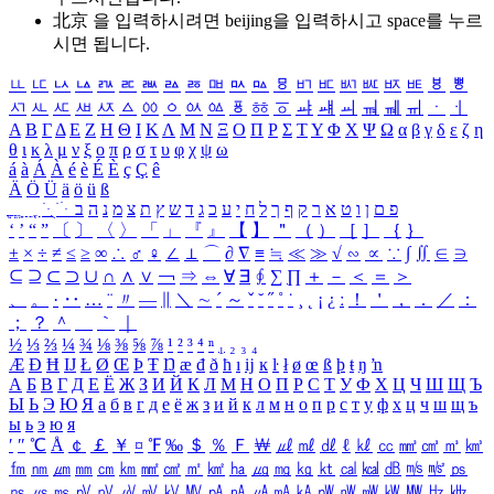
北京 을 입력하시려면
beijing
을 입력하시고 space를 누르
시면 됩니다.
ㅥ
ㅦ
ㅧ
ㅨ
ㅩ
ㅪ
ㅫ
ㅬ
ㅭ
ㅮ
ㅯ
ㅰ
ㅱ
ㅲ
ㅳ
ㅴ
ㅵ
ㅶ
ㅷ
ㅸ
ㅹ
ㅺ
ㅻ
ㅼ
ㅽ
ㅾ
ㅿ
ㆀ
ㆁ
ㆂ
ㆃ
ㆄ
ㆅ
ㆆ
ㆇ
ㆈ
ㆉ
ㆊ
ㆋ
ㆌ
ㆍ
ㆎ
Α
Β
Γ
Δ
Ε
Ζ
Η
Θ
Ι
Κ
Λ
Μ
Ν
Ξ
Ο
Π
Ρ
Σ
Τ
Υ
Φ
Χ
Ψ
Ω
α
β
γ
δ
ε
ζ
η
θ
ι
κ
λ
μ
ν
ξ
ο
π
ρ
σ
τ
υ
φ
χ
ψ
ω
á
à
Á
À
é
è
É
È
ç
Ç
ê
Ä
Ö
Ü
ä
ö
ü
ß
ְ
ֳ
ֲ
ֱ
ָ
ַ
ֵ
ֶ
ִ
ֹ
ּ
ֻ
ׂ
ׁ
ּ
ב
ה
נ
מ
צ
ת
ץ
ש
ד
ג
כ
ע
י
ח
ל
ך
ף
ק
ר
א
ט
ו
ן
ם
פ
‘
’
“
”
〔
〕
〈
〉
「
」
『
』
【
】
＂
（
）
［
］
｛
｝
±
×
÷
≠
≤
≥
∞
∴
♂
♀
∠
⊥
⌒
∂
∇
≡
≒
≪
≫
√
∽
∝
∵
∫
∬
∈
∋
⊆
⊇
⊂
⊃
∪
∩
∧
∨
￢
⇒
⇔
∀
∃
∮
∑
∏
＋
－
＜
＝
＞
、
。
·
‥
…
¨
〃
―
∥
＼
∼
´
～
ˇ
˘
˝
˚
˙
¸
˛
¡
¿
ː
！
＇
，
．
／
：
；
？
＾
＿
｀
｜
½
⅓
⅔
¼
¾
⅛
⅜
⅝
⅞
¹
²
³
⁴
ⁿ
₁
₂
₃
₄
Æ
Ð
Ħ
Ĳ
Ł
Ø
Œ
Þ
Ŧ
Ŋ
æ
đ
ð
ħ
ı
ĳ
ĸ
ŀ
ł
ø
œ
ß
þ
ŧ
ŋ
ŉ
А
Б
В
Г
Д
Е
Ё
Ж
З
И
Й
К
Л
М
Н
О
П
Р
С
Т
У
Ф
Х
Ц
Ч
Ш
Щ
Ъ
Ы
Ь
Э
Ю
Я
а
б
в
г
д
е
ё
ж
з
и
й
к
л
м
н
о
п
р
с
т
у
ф
х
ц
ч
ш
щ
ъ
ы
ь
э
ю
я
′
″
℃
Å
￠
￡
￥
¤
℉
‰
＄
％
Ｆ
￦
㎕
㎖
㎗
ℓ
㎘
㏄
㎣
㎤
㎥
㎦
㎙
㎚
㎛
㎜
㎝
㎞
㎟
㎠
㎡
㎢
㏊
㎍
㎎
㎏
㏏
㎈
㎉
㏈
㎧
㎨
㎰
㎱
㎲
㎳
㎴
㎵
㎶
㎷
㎸
㎹
㎀
㎁
㎂
㎃
㎄
㎺
㎻
㎽
㎾
㎿
㎐
㎑