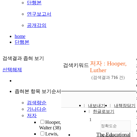
단행본
연구보고서
공개강의
home
단행본
검색결과 좁혀 보기
저자 : Hooper,
검색키워드
Luther
선택해제
(검색결과
716
건)
좁혀본 항목 보기순서
검색량순
내보내기
내책장담기
가나다순
한글로보기
저자
1
Hooper,
정확도순
Walter
(38)
Lewis,
The Educational
내림차순