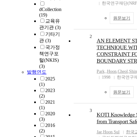
한국연구재단(NRF
dCollection
(19)
원문보기
교육유
관기관
(3)
기타기
2
AN ELEMENT S
관
(3)
TECHNIQUE WI
국가정
책연구포
CONSTRAINT F
털(NKIS)
BOUNDARY STR
(3)
Park,
,
Hoon
,
Cheol
,
Shin
발행연도
1998
한국연구재
2025
(1)
2023
원문보기
(2)
2021
(1)
3
2020
KOTI Knowledge S
(3)
from Transport Saf
2016
(2)
Jae
,
Hoon
,
Sul
한국
2015