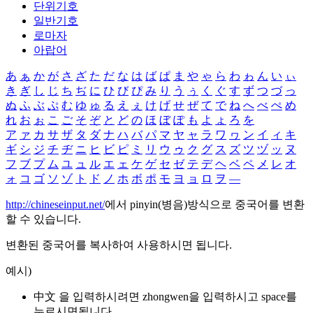
단위기호
일반기호
로마자
아랍어
あ
ぁ
か
が
さ
ざ
た
だ
な
は
ば
ぱ
ま
や
ゃ
ら
わ
ゎ
ん
い
ぃ
き
ぎ
し
じ
ち
ぢ
に
ひ
び
ぴ
み
り
う
ぅ
く
ぐ
す
ず
つ
づ
っ
ぬ
ふ
ぶ
ぷ
む
ゆ
ゅ
る
え
ぇ
け
げ
せ
ぜ
て
で
ね
へ
べ
ぺ
め
れ
お
ぉ
こ
ご
そ
ぞ
と
ど
の
ほ
ぼ
ぽ
も
よ
ょ
ろ
を
ア
ァ
カ
サ
ザ
タ
ダ
ナ
ハ
バ
パ
マ
ヤ
ャ
ラ
ワ
ヮ
ン
イ
ィ
キ
ギ
シ
ジ
チ
ヂ
ニ
ヒ
ビ
ピ
ミ
リ
ウ
ゥ
ク
グ
ス
ズ
ツ
ヅ
ッ
ヌ
フ
ブ
プ
ム
ユ
ュ
ル
エ
ェ
ケ
ゲ
セ
ゼ
テ
デ
ヘ
ベ
ペ
メ
レ
オ
ォ
コ
ゴ
ソ
ゾ
ト
ド
ノ
ホ
ボ
ポ
モ
ヨ
ョ
ロ
ヲ
―
http://chineseinput.net/
에서 pinyin(병음)방식으로 중국어를 변환
할 수 있습니다.
변환된 중국어를 복사하여 사용하시면 됩니다.
예시)
中文 을 입력하시려면
zhongwen
을 입력하시고 space를
누르시면됩니다.