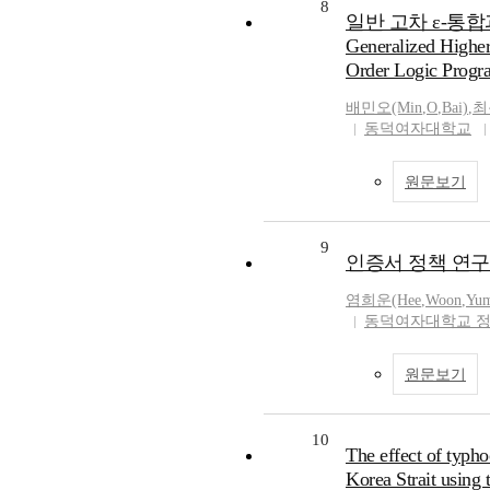
8
일반 고차 ε-통합
Generalized Higher
Order Logic Progr
배민오(Min
,
O
,
Bai)
,
최
동덕여자대학교
원문보기
9
인증서 정책 연구 ( A S
염희운(Hee
,
Woon
,
Yu
동덕여자대학교 
원문보기
10
The effect of typho
Korea Strait using