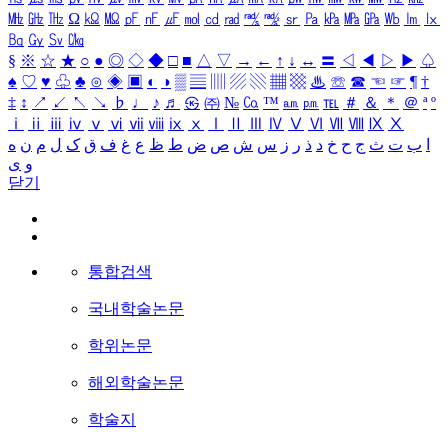
㎒
㎓
㎔
Ω
㏀
㏁
㎊
㎋
㎌
㏖
㏅
㎭
㎮
㎯
㏛
㎩
㎪
㎫
㎬
㏝
㏐
㏓
㏃
㏉
㏜
㏆
§
※
☆
★
○
●
◎
◇
◆
□
■
△
▽
→
←
↑
↓
↔
〓
◁
◀
▷
▶
♤
♠
♡
♥
♧
♣
⊙
◈
▣
◐
◑
▒
▤
▥
▨
▧
▦
▩
♨
☏
☎
☜
☞
¶
†
‡
↕
↗
↙
↖
↘
♭
♩
♪
♬
㉿
㈜
№
㏇
™
㏂
㏘
℡
＃
＆
＊
＠
ª
º
ⅰ
ⅱ
ⅲ
ⅳ
ⅴ
ⅵ
ⅶ
ⅷ
ⅸ
ⅹ
Ⅰ
Ⅱ
Ⅲ
Ⅳ
Ⅴ
Ⅵ
Ⅶ
Ⅷ
Ⅸ
Ⅹ
ا
ب
ت
ث
ج
ح
خ
د
ذ
ر
ز
س
ش
ص
ض
ط
ظ
ع
غ
ف
ق
ک
ل
م
ن
ه
و
ی
닫기
통합검색
국내학술논문
학위논문
해외학술논문
학술지