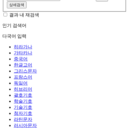
상세검색
결과 내 재검색
인기 검색어
다국어 입력
히라가나
가타카나
중국어
한글고어
그리스문자
프랑스어
독일어
히브리어
괄호기호
학술기호
기술기호
첨자기호
라틴문자
러시아문자