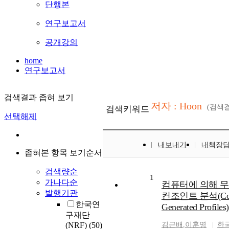
단행본
연구보고서
공개강의
home
연구보고서
검색결과 좁혀 보기
저자 : Hoon
(검색
검색키워드
선택해제
내보내기
내책장
좁혀본 항목 보기순서
검색량순
1
가나다순
컴퓨터에 의해 
발행기관
컨조인트 분석(Conjoin
한국연
Generated Profiles)
구재단
(NRF)
(50)
김근배
,
이훈영
한