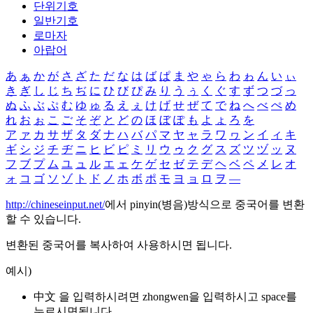
단위기호
일반기호
로마자
아랍어
あ
ぁ
か
が
さ
ざ
た
だ
な
は
ば
ぱ
ま
や
ゃ
ら
わ
ゎ
ん
い
ぃ
き
ぎ
し
じ
ち
ぢ
に
ひ
び
ぴ
み
り
う
ぅ
く
ぐ
す
ず
つ
づ
っ
ぬ
ふ
ぶ
ぷ
む
ゆ
ゅ
る
え
ぇ
け
げ
せ
ぜ
て
で
ね
へ
べ
ぺ
め
れ
お
ぉ
こ
ご
そ
ぞ
と
ど
の
ほ
ぼ
ぽ
も
よ
ょ
ろ
を
ア
ァ
カ
サ
ザ
タ
ダ
ナ
ハ
バ
パ
マ
ヤ
ャ
ラ
ワ
ヮ
ン
イ
ィ
キ
ギ
シ
ジ
チ
ヂ
ニ
ヒ
ビ
ピ
ミ
リ
ウ
ゥ
ク
グ
ス
ズ
ツ
ヅ
ッ
ヌ
フ
ブ
プ
ム
ユ
ュ
ル
エ
ェ
ケ
ゲ
セ
ゼ
テ
デ
ヘ
ベ
ペ
メ
レ
オ
ォ
コ
ゴ
ソ
ゾ
ト
ド
ノ
ホ
ボ
ポ
モ
ヨ
ョ
ロ
ヲ
―
http://chineseinput.net/
에서 pinyin(병음)방식으로 중국어를 변환
할 수 있습니다.
변환된 중국어를 복사하여 사용하시면 됩니다.
예시)
中文 을 입력하시려면
zhongwen
을 입력하시고 space를
누르시면됩니다.