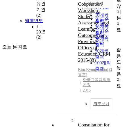
로
순
유관
Cooperation
10개씩 출력
내림차순
많
인기도
기관
Workshop :
이
순
조회
(2)
10개씩
Student
본
연도순
발행연도
출력
Assessment and
자
제목순
20개씩
Learning
료
저자순
2015
출력
Outcomes for
(2)
발행기
30개씩
Provincial
관순
출력
오늘 본 자료
Offices of
활
50개씩
Education(ORM
용
출력
2015-88)
도
100개씩
높
출력
Kim
,
Kyung
,
Hoon(김
은
경훈)
자
한국교육과정평
가원
료
2015
원문보기
2
Consultation for