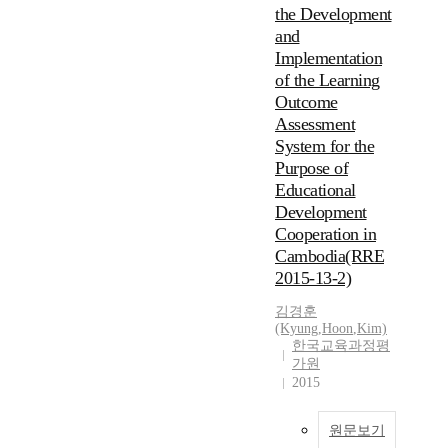
the Development
and
Implementation
of the Learning
Outcome
Assessment
System for the
Purpose of
Educational
Development
Cooperation in
Cambodia(RRE
2015-13-2)
김경훈
(Kyung
,
Hoon
,
Kim)
한국교육과정평
가원
2015
원문보기