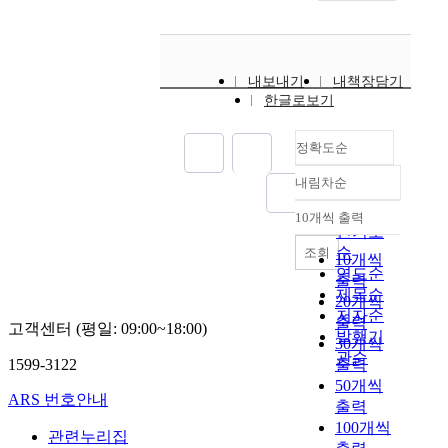
내보내기
내책장담기
한글로보기
정확도순
내림차순
정확도
순
10개씩 출력
내림차순
인기도
순
조회
10개씩
연도순
출력
제목순
20개씩
저자순
출력
고객센터 (평일: 09:00~18:00)
발행기
30개씩
관순
1599-3122
출력
50개씩
ARS 번호안내
출력
100개씩
관련누리집