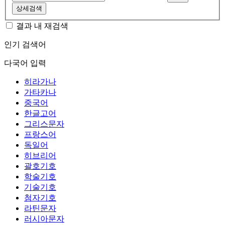
상세검색
결과 내 재검색
인기 검색어
다국어 입력
히라가나
가타카나
중국어
한글고어
그리스문자
프랑스어
독일어
히브리어
괄호기호
학술기호
기술기호
첨자기호
라틴문자
러시아문자