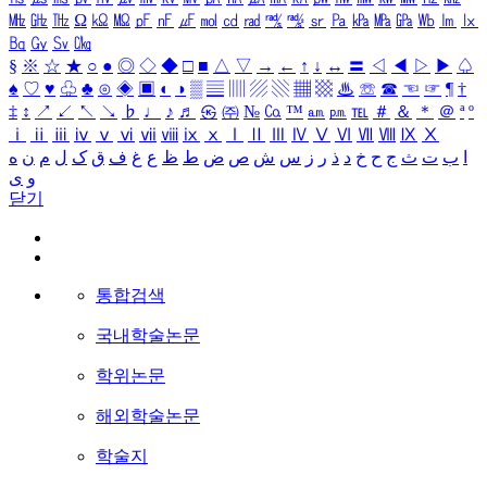
㎒
㎓
㎔
Ω
㏀
㏁
㎊
㎋
㎌
㏖
㏅
㎭
㎮
㎯
㏛
㎩
㎪
㎫
㎬
㏝
㏐
㏓
㏃
㏉
㏜
㏆
§
※
☆
★
○
●
◎
◇
◆
□
■
△
▽
→
←
↑
↓
↔
〓
◁
◀
▷
▶
♤
♠
♡
♥
♧
♣
⊙
◈
▣
◐
◑
▒
▤
▥
▨
▧
▦
▩
♨
☏
☎
☜
☞
¶
†
‡
↕
↗
↙
↖
↘
♭
♩
♪
♬
㉿
㈜
№
㏇
™
㏂
㏘
℡
＃
＆
＊
＠
ª
º
ⅰ
ⅱ
ⅲ
ⅳ
ⅴ
ⅵ
ⅶ
ⅷ
ⅸ
ⅹ
Ⅰ
Ⅱ
Ⅲ
Ⅳ
Ⅴ
Ⅵ
Ⅶ
Ⅷ
Ⅸ
Ⅹ
ا
ب
ت
ث
ج
ح
خ
د
ذ
ر
ز
س
ش
ص
ض
ط
ظ
ع
غ
ف
ق
ک
ل
م
ن
ه
و
ی
닫기
통합검색
국내학술논문
학위논문
해외학술논문
학술지