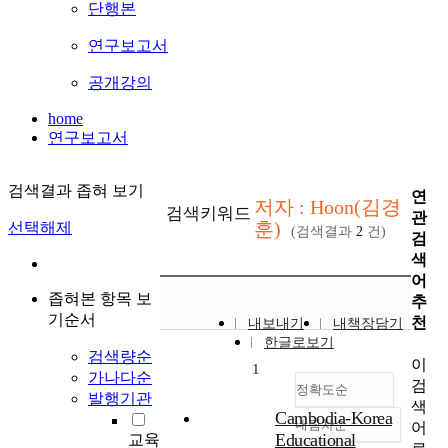
단행본
연구보고서
공개강의
home
연구보고서
검색결과 좁혀 보기
연
저자 : Hoon(김경
검색키워드
관
훈)
선택해제
(검색결과
2
건)
검
색
어
좁혀본 항목 보
추
기순서
천
내보내기
내책장담기
한글로보기
검색량순
이
1
가나다순
검
정확도순
발행기관
색
Cambodia-Korea
내림차순
어
정확도
Educational
교육