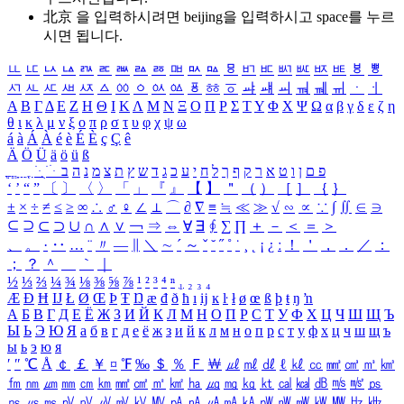
北京 을 입력하시려면
beijing
을 입력하시고 space를 누르
시면 됩니다.
ㅥ
ㅦ
ㅧ
ㅨ
ㅩ
ㅪ
ㅫ
ㅬ
ㅭ
ㅮ
ㅯ
ㅰ
ㅱ
ㅲ
ㅳ
ㅴ
ㅵ
ㅶ
ㅷ
ㅸ
ㅹ
ㅺ
ㅻ
ㅼ
ㅽ
ㅾ
ㅿ
ㆀ
ㆁ
ㆂ
ㆃ
ㆄ
ㆅ
ㆆ
ㆇ
ㆈ
ㆉ
ㆊ
ㆋ
ㆌ
ㆍ
ㆎ
Α
Β
Γ
Δ
Ε
Ζ
Η
Θ
Ι
Κ
Λ
Μ
Ν
Ξ
Ο
Π
Ρ
Σ
Τ
Υ
Φ
Χ
Ψ
Ω
α
β
γ
δ
ε
ζ
η
θ
ι
κ
λ
μ
ν
ξ
ο
π
ρ
σ
τ
υ
φ
χ
ψ
ω
á
à
Á
À
é
è
É
È
ç
Ç
ê
Ä
Ö
Ü
ä
ö
ü
ß
ְ
ֳ
ֲ
ֱ
ָ
ַ
ֵ
ֶ
ִ
ֹ
ּ
ֻ
ׂ
ׁ
ּ
ב
ה
נ
מ
צ
ת
ץ
ש
ד
ג
כ
ע
י
ח
ל
ך
ף
ק
ר
א
ט
ו
ן
ם
פ
‘
’
“
”
〔
〕
〈
〉
「
」
『
』
【
】
＂
（
）
［
］
｛
｝
±
×
÷
≠
≤
≥
∞
∴
♂
♀
∠
⊥
⌒
∂
∇
≡
≒
≪
≫
√
∽
∝
∵
∫
∬
∈
∋
⊆
⊇
⊂
⊃
∪
∩
∧
∨
￢
⇒
⇔
∀
∃
∮
∑
∏
＋
－
＜
＝
＞
、
。
·
‥
…
¨
〃
―
∥
＼
∼
´
～
ˇ
˘
˝
˚
˙
¸
˛
¡
¿
ː
！
＇
，
．
／
：
；
？
＾
＿
｀
｜
½
⅓
⅔
¼
¾
⅛
⅜
⅝
⅞
¹
²
³
⁴
ⁿ
₁
₂
₃
₄
Æ
Ð
Ħ
Ĳ
Ł
Ø
Œ
Þ
Ŧ
Ŋ
æ
đ
ð
ħ
ı
ĳ
ĸ
ŀ
ł
ø
œ
ß
þ
ŧ
ŋ
ŉ
А
Б
В
Г
Д
Е
Ё
Ж
З
И
Й
К
Л
М
Н
О
П
Р
С
Т
У
Ф
Х
Ц
Ч
Ш
Щ
Ъ
Ы
Ь
Э
Ю
Я
а
б
в
г
д
е
ё
ж
з
и
й
к
л
м
н
о
п
р
с
т
у
ф
х
ц
ч
ш
щ
ъ
ы
ь
э
ю
я
′
″
℃
Å
￠
￡
￥
¤
℉
‰
＄
％
Ｆ
￦
㎕
㎖
㎗
ℓ
㎘
㏄
㎣
㎤
㎥
㎦
㎙
㎚
㎛
㎜
㎝
㎞
㎟
㎠
㎡
㎢
㏊
㎍
㎎
㎏
㏏
㎈
㎉
㏈
㎧
㎨
㎰
㎱
㎲
㎳
㎴
㎵
㎶
㎷
㎸
㎹
㎀
㎁
㎂
㎃
㎄
㎺
㎻
㎽
㎾
㎿
㎐
㎑