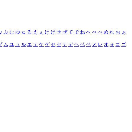
ぶ
ぷ
む
ゆ
ゅ
る
え
ぇ
け
げ
せ
ぜ
て
で
ね
へ
べ
ぺ
め
れ
お
ぉ
プ
ム
ユ
ュ
ル
エ
ェ
ケ
ゲ
セ
ゼ
テ
デ
ヘ
ベ
ペ
メ
レ
オ
ォ
コ
ゴ