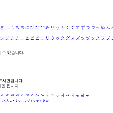
ぎ
し
じ
ち
ぢ
に
ひ
び
ぴ
み
り
う
ぅ
く
ぐ
す
ず
つ
づ
っ
ぬ
ふ
シ
ジ
チ
ヂ
ニ
ヒ
ビ
ピ
ミ
リ
ウ
ゥ
ク
グ
ス
ズ
ツ
ヅ
ッ
ヌ
フ
ブ
할 수 있습니다.
누르시면됩니다.
시면 됩니다.
ㅻ
ㅼ
ㅽ
ㅾ
ㅿ
ㆀ
ㆁ
ㆂ
ㆃ
ㆄ
ㆅ
ㆆ
ㆇ
ㆈ
ㆉ
ㆊ
ㆋ
ㆌ
ㆍ
ㆎ
θ
ι
κ
λ
μ
ν
ξ
ο
π
ρ
σ
τ
υ
φ
χ
ψ
ω