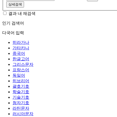
상세검색
결과 내 재검색
인기 검색어
다국어 입력
히라가나
가타카나
중국어
한글고어
그리스문자
프랑스어
독일어
히브리어
괄호기호
학술기호
기술기호
첨자기호
라틴문자
러시아문자