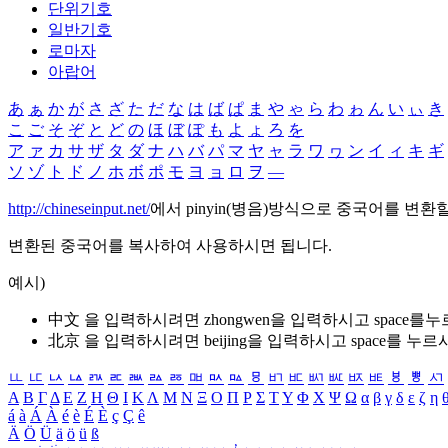
단위기호
일반기호
로마자
아랍어
あ
ぁ
か
が
さ
ざ
た
だ
な
は
ば
ぱ
ま
や
ゃ
ら
わ
ゎ
ん
い
ぃ
き
こ
ご
そ
ぞ
と
ど
の
ほ
ぼ
ぽ
も
よ
ょ
ろ
を
ア
ァ
カ
サ
ザ
タ
ダ
ナ
ハ
バ
パ
マ
ヤ
ャ
ラ
ワ
ヮ
ン
イ
ィ
キ
ギ
ソ
ゾ
ト
ド
ノ
ホ
ボ
ポ
モ
ヨ
ョ
ロ
ヲ
―
http://chineseinput.net/
에서 pinyin(병음)방식으로 중국어를 변환
변환된 중국어를 복사하여 사용하시면 됩니다.
예시)
中文 을 입력하시려면
zhongwen
을 입력하시고 space를
北京 을 입력하시려면
beijing
을 입력하시고 space를 누르
ㅥ
ㅦ
ㅧ
ㅨ
ㅩ
ㅪ
ㅫ
ㅬ
ㅭ
ㅮ
ㅯ
ㅰ
ㅱ
ㅲ
ㅳ
ㅴ
ㅵ
ㅶ
ㅷ
ㅸ
ㅹ
ㅺ
Α
Β
Γ
Δ
Ε
Ζ
Η
Θ
Ι
Κ
Λ
Μ
Ν
Ξ
Ο
Π
Ρ
Σ
Τ
Υ
Φ
Χ
Ψ
Ω
α
β
γ
δ
ε
ζ
η
á
à
Á
À
é
è
É
È
ç
Ç
ê
Ä
Ö
Ü
ä
ö
ü
ß