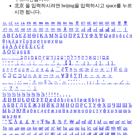
北京 을 입력하시려면
beijing
을 입력하시고 space를 누르
시면 됩니다.
ㅥ
ㅦ
ㅧ
ㅨ
ㅩ
ㅪ
ㅫ
ㅬ
ㅭ
ㅮ
ㅯ
ㅰ
ㅱ
ㅲ
ㅳ
ㅴ
ㅵ
ㅶ
ㅷ
ㅸ
ㅹ
ㅺ
ㅻ
ㅼ
ㅽ
ㅾ
ㅿ
ㆀ
ㆁ
ㆂ
ㆃ
ㆄ
ㆅ
ㆆ
ㆇ
ㆈ
ㆉ
ㆊ
ㆋ
ㆌ
ㆍ
ㆎ
Α
Β
Γ
Δ
Ε
Ζ
Η
Θ
Ι
Κ
Λ
Μ
Ν
Ξ
Ο
Π
Ρ
Σ
Τ
Υ
Φ
Χ
Ψ
Ω
α
β
γ
δ
ε
ζ
η
θ
ι
κ
λ
μ
ν
ξ
ο
π
ρ
σ
τ
υ
φ
χ
ψ
ω
á
à
Á
À
é
è
É
È
ç
Ç
ê
Ä
Ö
Ü
ä
ö
ü
ß
ְ
ֳ
ֲ
ֱ
ָ
ַ
ֵ
ֶ
ִ
ֹ
ּ
ֻ
ׂ
ׁ
ּ
ב
ה
נ
מ
צ
ת
ץ
ש
ד
ג
כ
ע
י
ח
ל
ך
ף
ק
ר
א
ט
ו
ן
ם
פ
‘
’
“
”
〔
〕
〈
〉
「
」
『
』
【
】
＂
（
）
［
］
｛
｝
±
×
÷
≠
≤
≥
∞
∴
♂
♀
∠
⊥
⌒
∂
∇
≡
≒
≪
≫
√
∽
∝
∵
∫
∬
∈
∋
⊆
⊇
⊂
⊃
∪
∩
∧
∨
￢
⇒
⇔
∀
∃
∮
∑
∏
＋
－
＜
＝
＞
、
。
·
‥
…
¨
〃
―
∥
＼
∼
´
～
ˇ
˘
˝
˚
˙
¸
˛
¡
¿
ː
！
＇
，
．
／
：
；
？
＾
＿
｀
｜
½
⅓
⅔
¼
¾
⅛
⅜
⅝
⅞
¹
²
³
⁴
ⁿ
₁
₂
₃
₄
Æ
Ð
Ħ
Ĳ
Ł
Ø
Œ
Þ
Ŧ
Ŋ
æ
đ
ð
ħ
ı
ĳ
ĸ
ŀ
ł
ø
œ
ß
þ
ŧ
ŋ
ŉ
А
Б
В
Г
Д
Е
Ё
Ж
З
И
Й
К
Л
М
Н
О
П
Р
С
Т
У
Ф
Х
Ц
Ч
Ш
Щ
Ъ
Ы
Ь
Э
Ю
Я
а
б
в
г
д
е
ё
ж
з
и
й
к
л
м
н
о
п
р
с
т
у
ф
х
ц
ч
ш
щ
ъ
ы
ь
э
ю
я
′
″
℃
Å
￠
￡
￥
¤
℉
‰
＄
％
Ｆ
￦
㎕
㎖
㎗
ℓ
㎘
㏄
㎣
㎤
㎥
㎦
㎙
㎚
㎛
㎜
㎝
㎞
㎟
㎠
㎡
㎢
㏊
㎍
㎎
㎏
㏏
㎈
㎉
㏈
㎧
㎨
㎰
㎱
㎲
㎳
㎴
㎵
㎶
㎷
㎸
㎹
㎀
㎁
㎂
㎃
㎄
㎺
㎻
㎽
㎾
㎿
㎐
㎑