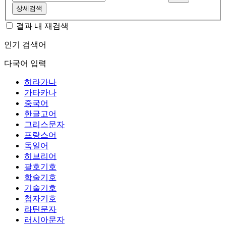
상세검색
결과 내 재검색
인기 검색어
다국어 입력
히라가나
가타카나
중국어
한글고어
그리스문자
프랑스어
독일어
히브리어
괄호기호
학술기호
기술기호
첨자기호
라틴문자
러시아문자