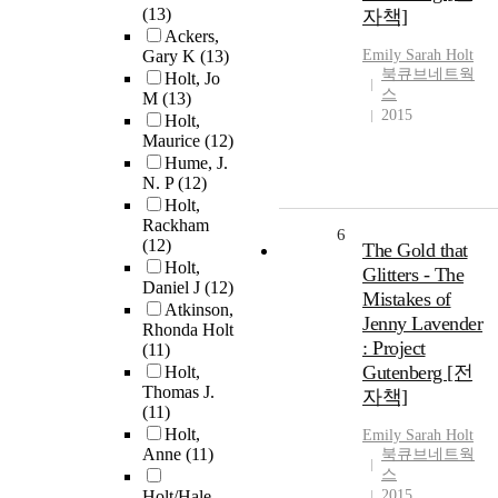
(13)
자책]
Ackers,
Gary K
(13)
Emily Sarah
Holt
북큐브네트웍
Holt, Jo
스
M
(13)
2015
Holt,
Maurice
(12)
Hume, J.
N. P
(12)
Holt,
Rackham
6
(12)
The Gold that
Holt,
Glitters - The
Daniel J
(12)
Mistakes of
Atkinson,
Jenny Lavender
Rhonda Holt
: Project
(11)
Gutenberg [전
Holt,
Thomas J.
자책]
(11)
Holt,
Emily Sarah
Holt
Anne
(11)
북큐브네트웍
스
Holt/Hale,
2015