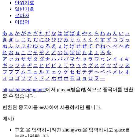
단위기호
일반기호
로마자
아랍어
あ
ぁ
か
が
さ
ざ
た
だ
な
は
ば
ぱ
ま
や
ゃ
ら
わ
ゎ
ん
い
ぃ
き
ぎ
し
じ
ち
ぢ
に
ひ
び
ぴ
み
り
う
ぅ
く
ぐ
す
ず
つ
づ
っ
ぬ
ふ
ぶ
ぷ
む
ゆ
ゅ
る
え
ぇ
け
げ
せ
ぜ
て
で
ね
へ
べ
ぺ
め
れ
お
ぉ
こ
ご
そ
ぞ
と
ど
の
ほ
ぼ
ぽ
も
よ
ょ
ろ
を
ア
ァ
カ
サ
ザ
タ
ダ
ナ
ハ
バ
パ
マ
ヤ
ャ
ラ
ワ
ヮ
ン
イ
ィ
キ
ギ
シ
ジ
チ
ヂ
ニ
ヒ
ビ
ピ
ミ
リ
ウ
ゥ
ク
グ
ス
ズ
ツ
ヅ
ッ
ヌ
フ
ブ
プ
ム
ユ
ュ
ル
エ
ェ
ケ
ゲ
セ
ゼ
テ
デ
ヘ
ベ
ペ
メ
レ
オ
ォ
コ
ゴ
ソ
ゾ
ト
ド
ノ
ホ
ボ
ポ
モ
ヨ
ョ
ロ
ヲ
―
http://chineseinput.net/
에서 pinyin(병음)방식으로 중국어를 변환
할 수 있습니다.
변환된 중국어를 복사하여 사용하시면 됩니다.
예시)
中文 을 입력하시려면
zhongwen
을 입력하시고 space를
누르시면됩니다.