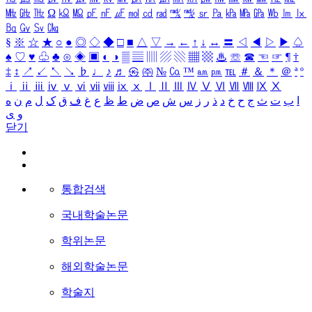
㎒
㎓
㎔
Ω
㏀
㏁
㎊
㎋
㎌
㏖
㏅
㎭
㎮
㎯
㏛
㎩
㎪
㎫
㎬
㏝
㏐
㏓
㏃
㏉
㏜
㏆
§
※
☆
★
○
●
◎
◇
◆
□
■
△
▽
→
←
↑
↓
↔
〓
◁
◀
▷
▶
♤
♠
♡
♥
♧
♣
⊙
◈
▣
◐
◑
▒
▤
▥
▨
▧
▦
▩
♨
☏
☎
☜
☞
¶
†
‡
↕
↗
↙
↖
↘
♭
♩
♪
♬
㉿
㈜
№
㏇
™
㏂
㏘
℡
＃
＆
＊
＠
ª
º
ⅰ
ⅱ
ⅲ
ⅳ
ⅴ
ⅵ
ⅶ
ⅷ
ⅸ
ⅹ
Ⅰ
Ⅱ
Ⅲ
Ⅳ
Ⅴ
Ⅵ
Ⅶ
Ⅷ
Ⅸ
Ⅹ
ا
ب
ت
ث
ج
ح
خ
د
ذ
ر
ز
س
ش
ص
ض
ط
ظ
ع
غ
ف
ق
ک
ل
م
ن
ه
و
ی
닫기
통합검색
국내학술논문
학위논문
해외학술논문
학술지