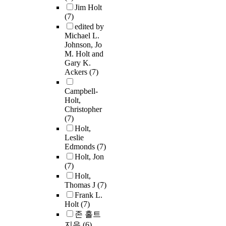
Jim Holt
(7)
edited by
Michael L.
Johnson, Jo
M. Holt and
Gary K.
Ackers
(7)
Campbell-
Holt,
Christopher
(7)
Holt,
Leslie
Edmonds
(7)
Holt, Jon
(7)
Holt,
Thomas J
(7)
Frank L.
Holt
(7)
존 홀트
지음
(6)