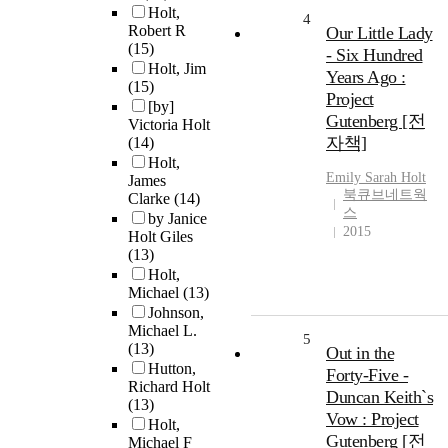
Holt,
4
Robert R
Our Little Lady
(15)
- Six Hundred
Holt, Jim
Years Ago :
(15)
Project
[by]
Gutenberg [전
Victoria Holt
자책]
(14)
Holt,
Emily Sarah
Holt
James
북큐브네트웍
Clarke
(14)
스
by Janice
2015
Holt Giles
(13)
Holt,
Michael
(13)
Johnson,
Michael L.
5
(13)
Out in the
Hutton,
Forty-Five -
Richard Holt
Duncan Keith`s
(13)
Vow : Project
Holt,
Gutenberg [전
Michael F