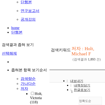
단행본
연구보고서
공개강의
home
단행본
검색결과 좁혀 보기
저자 : Holt,
검색키워드
Michael F
선택해제
(검색결과
1,893
건)
좁혀본 항목 보기순서
검색량순
내보내기
가나다순
내책장담기
저자
한글로보기
1
Holt,
Victoria
정확도순
(118)