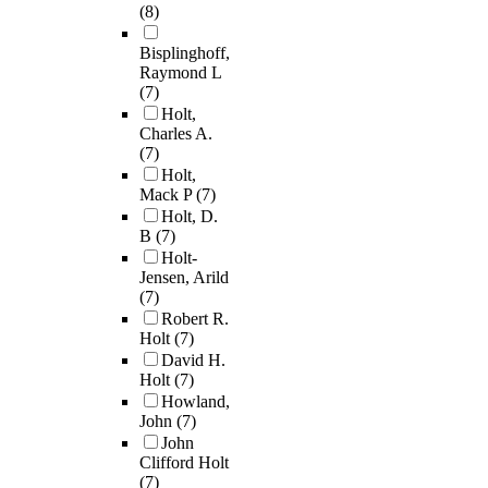
(8)
Bisplinghoff,
Raymond L
(7)
Holt,
Charles A.
(7)
Holt,
Mack P
(7)
Holt, D.
B
(7)
Holt-
Jensen, Arild
(7)
Robert R.
Holt
(7)
David H.
Holt
(7)
Howland,
John
(7)
John
Clifford Holt
(7)