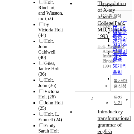
Holt,
The evolution
내림차순
정확도
Rinehart,
of X-ray
and Winston,
순
binaries :
10개씩 출력
내림차순
inc
(53)
인기도
College Park,
by
순
조회
10개씩
MD, October
Victoria Holt
연도순
출력
(44)
1993
제목순
20개씩
Holt,
저자순
John
Holt
, Stephen S
출력
발행기
American
Caldwell
30개씩
Institute of
(40)
관순
출력
Physics
Giles,
50개씩
1994
Janice Holt
출력
(36)
100개씩
Holt,
복사/대
출력
John
(36)
출신청
Victoria
Holt
(26)
목차
2
John Holt
보기
(25)
Introductory
Holt, L.
transformational
Emmett
(24)
grammar of
Emily
Sarah Holt
english