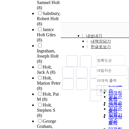
Samuel Holt
(8)
Salisbury,
Robert Holt
(8)
Janice
Holt Giles
내보내기
(8)
내책장담기
한글로보기
Ingraham,
Joseph Holt
정확도순
(8)
Holt,
내림차순
Jack A
(8)
정확도
Holt,
순
10개씩 출력
내림차순
Marion Peter
인기도
(8)
순
조회
10개씩
Holt, Pat
연도순
출력
M
(8)
제목순
20개씩
Holt,
저자순
Stephen S
출력
발행기
(8)
30개씩
관순
George
출력
Graham,
50개씩