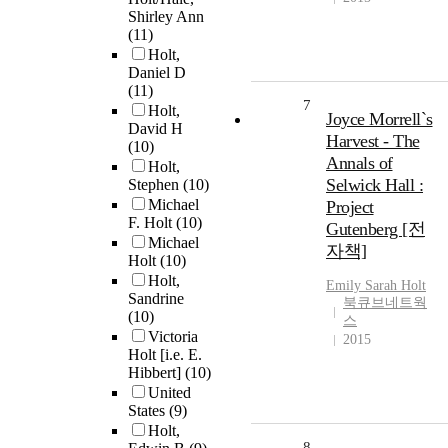
Shirley Ann
(11)
Holt,
Daniel D
(11)
7
Holt,
Joyce Morrell`s
David H
Harvest - The
(10)
Annals of
Holt,
Selwick Hall :
Stephen
(10)
Michael
Project
F. Holt
(10)
Gutenberg [전
Michael
자책]
Holt
(10)
Holt,
Emily Sarah
Holt
Sandrine
북큐브네트웍
(10)
스
Victoria
2015
Holt [i.e. E.
Hibbert]
(10)
United
States
(9)
Holt,
8