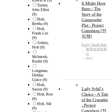
Edwin B
(9)
It Might Have
Turner,
Been - The
John Elliot
Story of the
(9)
Holt,
Gunpowder
Bertha
(9)
Plot : Project
Holt,
Gutenberg [전
Frank Lee
자책]
(9)
Ashley,
Emily Sarah
Holt
Holt
(9)
북큐브네트웍
스
McIntosh,
2015
Rustin
(9)
Longman,
Debbie
Guice
(9)
Holt,
9
Lady Sybil`s
Saxon
(9)
Choice - A Tale
Holt, Ron
(9)
of the Crusades
Holt, Sid
: Project
(9)
Gutenberg [전