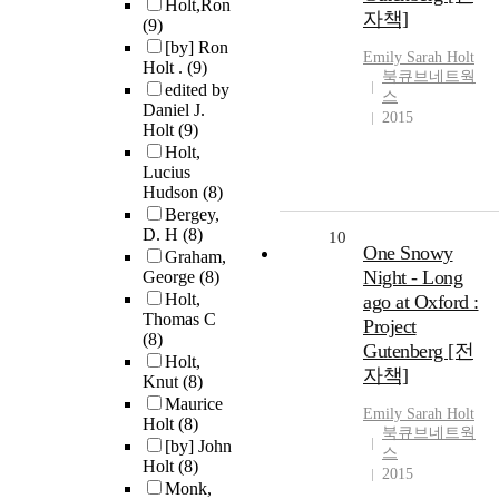
Holt,Ron
자책]
(9)
[by] Ron
Emily Sarah
Holt
Holt .
(9)
북큐브네트웍
edited by
스
Daniel J.
2015
Holt
(9)
Holt,
Lucius
Hudson
(8)
Bergey,
D. H
(8)
10
One Snowy
Graham,
Night - Long
George
(8)
Holt,
ago at Oxford :
Thomas C
Project
(8)
Gutenberg [전
Holt,
자책]
Knut
(8)
Maurice
Emily Sarah
Holt
Holt
(8)
북큐브네트웍
[by] John
스
Holt
(8)
2015
Monk,