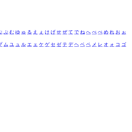
ぶ
ぷ
む
ゆ
ゅ
る
え
ぇ
け
げ
せ
ぜ
て
で
ね
へ
べ
ぺ
め
れ
お
ぉ
プ
ム
ユ
ュ
ル
エ
ェ
ケ
ゲ
セ
ゼ
テ
デ
ヘ
ベ
ペ
メ
レ
オ
ォ
コ
ゴ