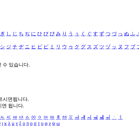
ぎ
し
じ
ち
ぢ
に
ひ
び
ぴ
み
り
う
ぅ
く
ぐ
す
ず
つ
づ
っ
ぬ
ふ
シ
ジ
チ
ヂ
ニ
ヒ
ビ
ピ
ミ
リ
ウ
ゥ
ク
グ
ス
ズ
ツ
ヅ
ッ
ヌ
フ
ブ
할 수 있습니다.
누르시면됩니다.
시면 됩니다.
ㅻ
ㅼ
ㅽ
ㅾ
ㅿ
ㆀ
ㆁ
ㆂ
ㆃ
ㆄ
ㆅ
ㆆ
ㆇ
ㆈ
ㆉ
ㆊ
ㆋ
ㆌ
ㆍ
ㆎ
θ
ι
κ
λ
μ
ν
ξ
ο
π
ρ
σ
τ
υ
φ
χ
ψ
ω