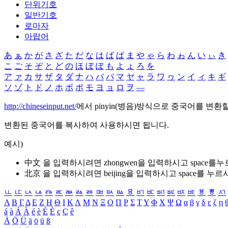
단위기호
일반기호
로마자
아랍어
あ
ぁ
か
が
さ
ざ
た
だ
な
は
ば
ぱ
ま
や
ゃ
ら
わ
ゎ
ん
い
ぃ
き
こ
ご
そ
ぞ
と
ど
の
ほ
ぼ
ぽ
も
よ
ょ
ろ
を
ア
ァ
カ
サ
ザ
タ
ダ
ナ
ハ
バ
パ
マ
ヤ
ャ
ラ
ワ
ヮ
ン
イ
ィ
キ
ギ
ソ
ゾ
ト
ド
ノ
ホ
ボ
ポ
モ
ヨ
ョ
ロ
ヲ
―
http://chineseinput.net/
에서 pinyin(병음)방식으로 중국어를 변환
변환된 중국어를 복사하여 사용하시면 됩니다.
예시)
中文 을 입력하시려면
zhongwen
을 입력하시고 space를
北京 을 입력하시려면
beijing
을 입력하시고 space를 누르
ㅥ
ㅦ
ㅧ
ㅨ
ㅩ
ㅪ
ㅫ
ㅬ
ㅭ
ㅮ
ㅯ
ㅰ
ㅱ
ㅲ
ㅳ
ㅴ
ㅵ
ㅶ
ㅷ
ㅸ
ㅹ
ㅺ
Α
Β
Γ
Δ
Ε
Ζ
Η
Θ
Ι
Κ
Λ
Μ
Ν
Ξ
Ο
Π
Ρ
Σ
Τ
Υ
Φ
Χ
Ψ
Ω
α
β
γ
δ
ε
ζ
η
á
à
Á
À
é
è
É
È
ç
Ç
ê
Ä
Ö
Ü
ä
ö
ü
ß