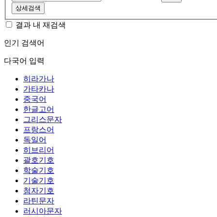
상세검색
결과 내 재검색
인기 검색어
다국어 입력
히라가나
가타카나
중국어
한글고어
그리스문자
프랑스어
독일어
히브리어
괄호기호
학술기호
기술기호
첨자기호
라틴문자
러시아문자