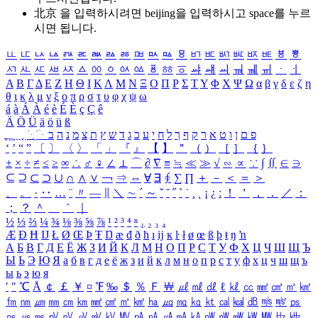
北京 을 입력하시려면
beijing
을 입력하시고 space를 누르
시면 됩니다.
ㅥ
ㅦ
ㅧ
ㅨ
ㅩ
ㅪ
ㅫ
ㅬ
ㅭ
ㅮ
ㅯ
ㅰ
ㅱ
ㅲ
ㅳ
ㅴ
ㅵ
ㅶ
ㅷ
ㅸ
ㅹ
ㅺ
ㅻ
ㅼ
ㅽ
ㅾ
ㅿ
ㆀ
ㆁ
ㆂ
ㆃ
ㆄ
ㆅ
ㆆ
ㆇ
ㆈ
ㆉ
ㆊ
ㆋ
ㆌ
ㆍ
ㆎ
Α
Β
Γ
Δ
Ε
Ζ
Η
Θ
Ι
Κ
Λ
Μ
Ν
Ξ
Ο
Π
Ρ
Σ
Τ
Υ
Φ
Χ
Ψ
Ω
α
β
γ
δ
ε
ζ
η
θ
ι
κ
λ
μ
ν
ξ
ο
π
ρ
σ
τ
υ
φ
χ
ψ
ω
á
à
Á
À
é
è
É
È
ç
Ç
ê
Ä
Ö
Ü
ä
ö
ü
ß
ְ
ֳ
ֲ
ֱ
ָ
ַ
ֵ
ֶ
ִ
ֹ
ּ
ֻ
ׂ
ׁ
ּ
ב
ה
נ
מ
צ
ת
ץ
ש
ד
ג
כ
ע
י
ח
ל
ך
ף
ק
ר
א
ט
ו
ן
ם
פ
‘
’
“
”
〔
〕
〈
〉
「
」
『
』
【
】
＂
（
）
［
］
｛
｝
±
×
÷
≠
≤
≥
∞
∴
♂
♀
∠
⊥
⌒
∂
∇
≡
≒
≪
≫
√
∽
∝
∵
∫
∬
∈
∋
⊆
⊇
⊂
⊃
∪
∩
∧
∨
￢
⇒
⇔
∀
∃
∮
∑
∏
＋
－
＜
＝
＞
、
。
·
‥
…
¨
〃
―
∥
＼
∼
´
～
ˇ
˘
˝
˚
˙
¸
˛
¡
¿
ː
！
＇
，
．
／
：
；
？
＾
＿
｀
｜
½
⅓
⅔
¼
¾
⅛
⅜
⅝
⅞
¹
²
³
⁴
ⁿ
₁
₂
₃
₄
Æ
Ð
Ħ
Ĳ
Ł
Ø
Œ
Þ
Ŧ
Ŋ
æ
đ
ð
ħ
ı
ĳ
ĸ
ŀ
ł
ø
œ
ß
þ
ŧ
ŋ
ŉ
А
Б
В
Г
Д
Е
Ё
Ж
З
И
Й
К
Л
М
Н
О
П
Р
С
Т
У
Ф
Х
Ц
Ч
Ш
Щ
Ъ
Ы
Ь
Э
Ю
Я
а
б
в
г
д
е
ё
ж
з
и
й
к
л
м
н
о
п
р
с
т
у
ф
х
ц
ч
ш
щ
ъ
ы
ь
э
ю
я
′
″
℃
Å
￠
￡
￥
¤
℉
‰
＄
％
Ｆ
￦
㎕
㎖
㎗
ℓ
㎘
㏄
㎣
㎤
㎥
㎦
㎙
㎚
㎛
㎜
㎝
㎞
㎟
㎠
㎡
㎢
㏊
㎍
㎎
㎏
㏏
㎈
㎉
㏈
㎧
㎨
㎰
㎱
㎲
㎳
㎴
㎵
㎶
㎷
㎸
㎹
㎀
㎁
㎂
㎃
㎄
㎺
㎻
㎽
㎾
㎿
㎐
㎑