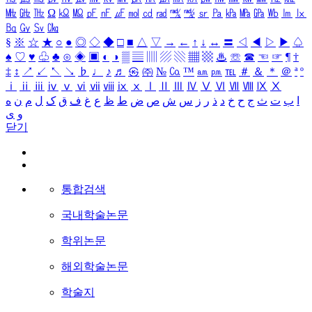
㎒
㎓
㎔
Ω
㏀
㏁
㎊
㎋
㎌
㏖
㏅
㎭
㎮
㎯
㏛
㎩
㎪
㎫
㎬
㏝
㏐
㏓
㏃
㏉
㏜
㏆
§
※
☆
★
○
●
◎
◇
◆
□
■
△
▽
→
←
↑
↓
↔
〓
◁
◀
▷
▶
♤
♠
♡
♥
♧
♣
⊙
◈
▣
◐
◑
▒
▤
▥
▨
▧
▦
▩
♨
☏
☎
☜
☞
¶
†
‡
↕
↗
↙
↖
↘
♭
♩
♪
♬
㉿
㈜
№
㏇
™
㏂
㏘
℡
＃
＆
＊
＠
ª
º
ⅰ
ⅱ
ⅲ
ⅳ
ⅴ
ⅵ
ⅶ
ⅷ
ⅸ
ⅹ
Ⅰ
Ⅱ
Ⅲ
Ⅳ
Ⅴ
Ⅵ
Ⅶ
Ⅷ
Ⅸ
Ⅹ
ا
ب
ت
ث
ج
ح
خ
د
ذ
ر
ز
س
ش
ص
ض
ط
ظ
ع
غ
ف
ق
ک
ل
م
ن
ه
و
ی
닫기
통합검색
국내학술논문
학위논문
해외학술논문
학술지