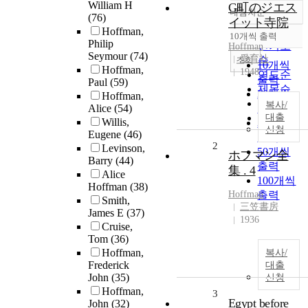
William H
G町のジエス
내림차순
정확도
(76)
イット寺院
Hoffman,
순
10개씩 출력
내림차순
Philip
인기도
Hoffman
Seymour
(74)
愛育社
순
조회
10개씩
Hoffman,
1948
연도순
출력
Paul
(59)
제목순
20개씩
Hoffman,
저자순
복사/
Alice
(54)
출력
발행기
대출
Willis,
30개씩
신청
관순
Eugene
(46)
출력
2
Levinson,
50개씩
ホフマン全
Barry
(44)
출력
集 . 4
Alice
100개씩
Hoffman
(38)
Hoffman
출력
Smith,
三笠書房
James E
(37)
1936
Cruise,
Tom
(36)
Hoffman,
복사/
Frederick
대출
John
(35)
신청
Hoffman,
3
Egypt before
John
(32)