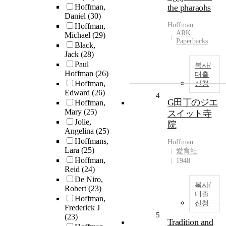
Hoffman,
the pharaohs
Daniel
(30)
Hoffman
Hoffman,
ARK
Michael
(29)
Paperbacks
Black,
Jack
(28)
Paul
복사/
Hoffman
(26)
대출
Hoffman,
신청
Edward
(26)
4
G田丁のジエ
Hoffman,
Mary
(25)
スイット寺
Jolie,
院
Angelina
(25)
Hoffmans,
Hoffman
Lara
(25)
愛育社
Hoffman,
1948
Reid
(24)
De Niro,
복사/
Robert
(23)
대출
Hoffman,
신청
Frederick J
5
(23)
Tradition and