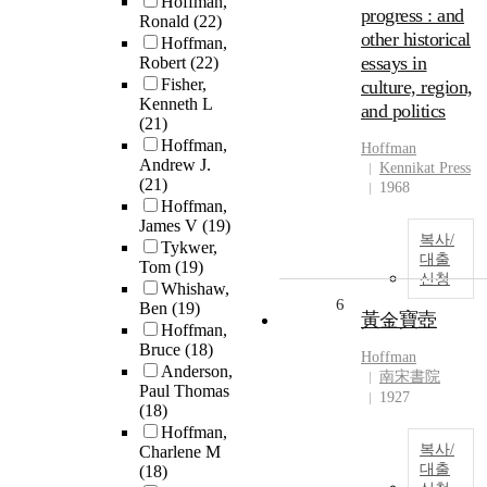
Hoffman,
progress : and
Ronald
(22)
other historical
Hoffman,
essays in
Robert
(22)
Fisher,
culture, region,
Kenneth L
and politics
(21)
Hoffman,
Hoffman
Andrew J.
Kennikat Press
(21)
1968
Hoffman,
James V
(19)
복사/
Tykwer,
대출
Tom
(19)
신청
Whishaw,
6
Ben
(19)
黃金寶壺
Hoffman,
Bruce
(18)
Hoffman
Anderson,
南宋書院
Paul Thomas
1927
(18)
Hoffman,
복사/
Charlene M
대출
(18)