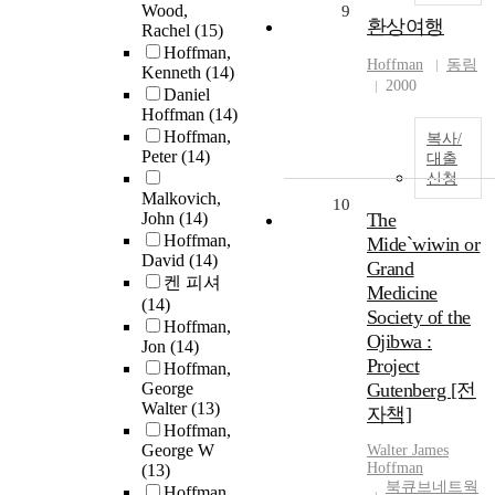
Wood,
9
환상여행
Rachel
(15)
Hoffman,
Hoffman
동림
Kenneth
(14)
2000
Daniel
Hoffman
(14)
Hoffman,
복사/
Peter
(14)
대출
신청
Malkovich,
10
John
(14)
The
Hoffman,
Mide`wiwin or
David
(14)
Grand
켄 피셔
Medicine
(14)
Society of the
Hoffman,
Ojibwa :
Jon
(14)
Project
Hoffman,
George
Gutenberg [전
Walter
(13)
자책]
Hoffman,
George W
Walter James
Hoffman
(13)
북큐브네트웍
Hoffman,