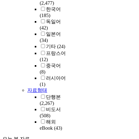
(2,477)
한국어
(185)
독일어
(42)
일본어
(34)
기타
(24)
프랑스어
(12)
중국어
(8)
러시아어
(1)
자료형태
단행본
(2,267)
비도서
(508)
해외
eBook
(43)
오늘 본 자료