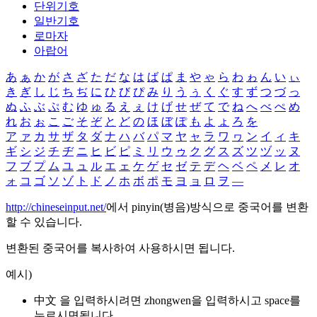
단위기호
일반기호
로마자
아랍어
あ
ぁ
か
が
さ
ざ
た
だ
な
は
ば
ぱ
ま
や
ゃ
ら
わ
ゎ
ん
い
ぃ
き
ぎ
し
じ
ち
ぢ
に
ひ
び
ぴ
み
り
う
ぅ
く
ぐ
す
ず
つ
づ
っ
ぬ
ふ
ぶ
ぷ
む
ゆ
ゅ
る
え
ぇ
け
げ
せ
ぜ
て
で
ね
へ
べ
ぺ
め
れ
お
ぉ
こ
ご
そ
ぞ
と
ど
の
ほ
ぼ
ぽ
も
よ
ょ
ろ
を
ア
ァ
カ
サ
ザ
タ
ダ
ナ
ハ
バ
パ
マ
ヤ
ャ
ラ
ワ
ヮ
ン
イ
ィ
キ
ギ
シ
ジ
チ
ヂ
ニ
ヒ
ビ
ピ
ミ
リ
ウ
ゥ
ク
グ
ス
ズ
ツ
ヅ
ッ
ヌ
フ
ブ
プ
ム
ユ
ュ
ル
エ
ェ
ケ
ゲ
セ
ゼ
テ
デ
ヘ
ベ
ペ
メ
レ
オ
ォ
コ
ゴ
ソ
ゾ
ト
ド
ノ
ホ
ボ
ポ
モ
ヨ
ョ
ロ
ヲ
―
http://chineseinput.net/
에서 pinyin(병음)방식으로 중국어를 변환
할 수 있습니다.
변환된 중국어를 복사하여 사용하시면 됩니다.
예시)
中文 을 입력하시려면
zhongwen
을 입력하시고 space를
누르시면됩니다.