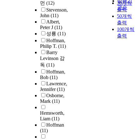
발행기
먼
(12)
30개씩
관순
출력
Stevenson,
John
(11)
50개씩
Albert,
출력
Peter J
(11)
100개씩
성룡
(11)
출력
Hoffman,
Philip T.
(11)
Barry
Levinson 감
독
(11)
Hoffman,
Bob
(11)
Lawrence,
Jennifer
(11)
Osborne,
Mark
(11)
Hemsworth,
Liam
(11)
Hoffman
(11)