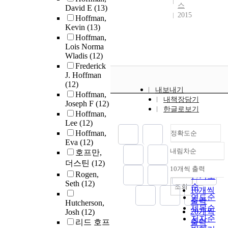
스
David E
(13)
2015
Hoffman,
Kevin
(13)
Hoffman,
Lois Norma
Wladis
(12)
Frederick
J. Hoffman
(12)
내보내기
Hoffman,
내책장담기
Joseph F
(12)
한글로보기
Hoffman,
Lee
(12)
Hoffman,
정확도순
Eva
(12)
내림차순
호프만,
정확도
더스틴
(12)
순
10개씩 출력
내림차순
Rogen,
인기도
Seth
(12)
순
조회
10개씩
연도순
출력
Hutcherson,
제목순
20개씩
Josh
(12)
저자순
리드 호프
출력