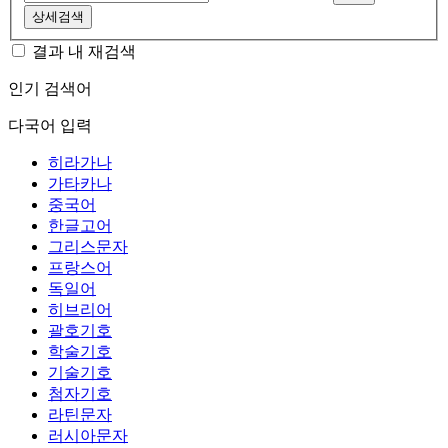
상세검색
결과 내 재검색
인기 검색어
다국어 입력
히라가나
가타카나
중국어
한글고어
그리스문자
프랑스어
독일어
히브리어
괄호기호
학술기호
기술기호
첨자기호
라틴문자
러시아문자