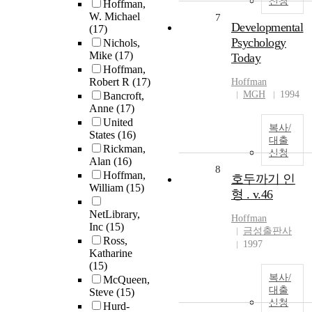
신청
Hoffman,
W. Michael
7
Developmental
(17)
Psychology
Nichols,
Mike
(17)
Today
Hoffman,
Robert R
(17)
Hoffman
MGH
1994
Bancroft,
Anne
(17)
United
복사/
States
(16)
대출
Rickman,
신청
Alan
(16)
8
Hoffman,
호두까기 인
William
(15)
형 . v.46
NetLibrary,
Hoffman
Inc
(15)
금성출판사
Ross,
1997
Katharine
(15)
복사/
McQueen,
대출
Steve
(15)
신청
Hurd-