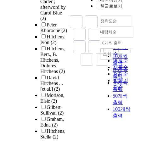
내책장담기
Carter ;
한글로보기
afterword by
Carol Blue
(2)
정확도순
Peter
Khoroche
(2)
내림차순
정확도
Hitchens,
순
Ivon
(2)
10개씩 출력
내림차순
인기도
Hitchens,
순
조회
Bert., B.
10개씩
Hitchens,
연도순
출력
Dolores
제목순
20개씩
Hitchens
(2)
저자순
출력
David
발행기
30개씩
Hitchens ...
관순
[et al.]
(2)
출력
Morison,
50개씩
Elsie
(2)
출력
Gilbert-
100개씩
Sullivan
(2)
출력
Graham,
Edna
(2)
Hitchens,
Stella
(2)