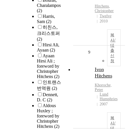
Bouras,
Charalampos
Hitchens
,
(2)
Christopher
Harris,
Twelve
Sam
(2)
2010
히친스,
크리스토퍼
복
(2)
사/
Hirsi Ali,
대
Ayaan
(2)
출
9
Ayaan
신
Hirsi Ali ;
청
foreword by
Ivon
Christopher
Hitchens
Hitchens
(2)
인트랜스
Khoroche,
번역원
(2)
Peter
Dennett,
Lund
Humphries
D. C
(2)
2007
Aldous
Huxley ;
foreword by
복
Christopher
사/
Hitchens
(2)
대