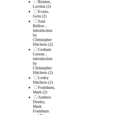
Renton,
Lavinia
(2)
Evans,
Gera
(2)
Saul
Bellow ;
introduction
by
Christopher
Hitchens
(2)
Graham
Greene ;
introduction
by
Christopher
Hitchens
(2)
Lesley
Hitchens
(2)
Foulsham,
Mark
(2)
Andrew
Denley,
Mark
Foulsham