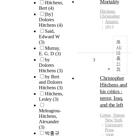
Mortality
Hitchens,
Bert
(4)
Hitchens
,
[by]
Christopher
Dolores
Atlantic
Hitchens
(4)
2013
Said,
Edward W
(3)
복
사/
Murray,
대
E. G. D
(3)
출
by
3
신
Dolores
청
Hitchens
(3)
by Bert
Christopher
and Dolores
Hitchens and
Hitchens
(3)
his critics :
Hitchens,
terror, Iraq,
Lesley
(3)
and the left
Meleagrou-
Cottee, Simon
Hitchens,
New York
Alexander
University
(3)
Press
박홍규
2008