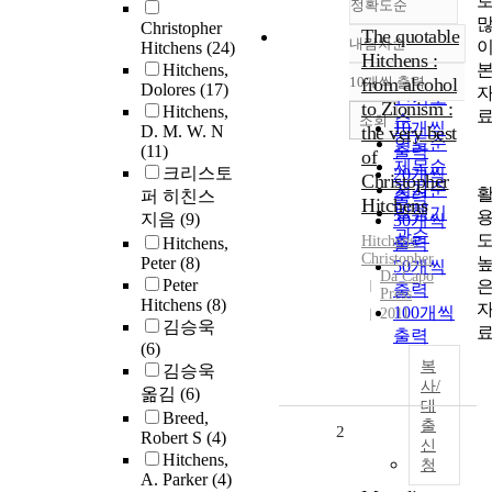
정확도순
Christopher
The quotable
내림차순
Hitchens
(24)
정확도
Hitchens :
Hitchens,
순
10개씩 출력
from alcohol
Dolores
(17)
내림차순
인기도
to Zionism :
Hitchens,
순
조회
10개씩
D. M. W. N
the very best
연도순
(11)
출력
of
제목순
크리스토
20개씩
Christopher
저자순
퍼 히친스
출력
Hitchens
발행기
지음
(9)
30개씩
관순
Hitchens
,
Hitchens,
출력
Christopher
Peter
(8)
50개씩
Da Capo
Peter
출력
Press
Hitchens
(8)
100개씩
2011
김승욱
출력
(6)
복
김승욱
사/
옮김
(6)
대
Breed,
출
2
Robert S
(4)
신
Hitchens,
청
A. Parker
(4)