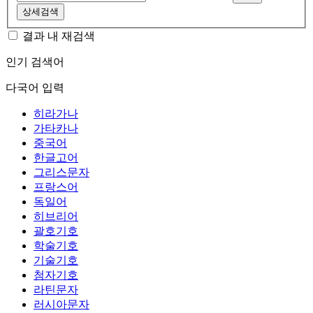
상세검색
결과 내 재검색
인기 검색어
다국어 입력
히라가나
가타카나
중국어
한글고어
그리스문자
프랑스어
독일어
히브리어
괄호기호
학술기호
기술기호
첨자기호
라틴문자
러시아문자