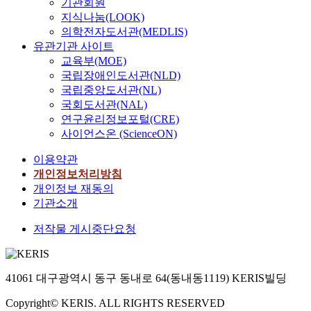
기관회원
지식나눔(LOOK)
의학전자도서관(MEDLIS)
유관기관 사이트
교육부(MOE)
국립장애인도서관(NLD)
국립중앙도서관(NL)
국회도서관(NAL)
연구윤리정보포털(CRE)
사이언스온 (ScienceON)
이용약관
개인정보처리방침
개인정보 재동의
기관소개
저작물 게시중단요청
41061 대구광역시 동구 동내로 64(동내동1119) KERIS빌딩
Copyright© KERIS. ALL RIGHTS RESERVED