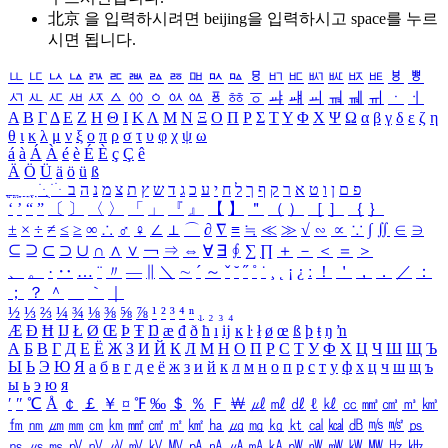
北京 을 입력하시려면
beijing
을 입력하시고 space를 누르
시면 됩니다.
ㅥ
ㅦ
ㅧ
ㅨ
ㅩ
ㅪ
ㅫ
ㅬ
ㅭ
ㅮ
ㅯ
ㅰ
ㅱ
ㅲ
ㅳ
ㅴ
ㅵ
ㅶ
ㅷ
ㅸ
ㅹ
ㅺ
ㅻ
ㅼ
ㅽ
ㅾ
ㅿ
ㆀ
ㆁ
ㆂ
ㆃ
ㆄ
ㆅ
ㆆ
ㆇ
ㆈ
ㆉ
ㆊ
ㆋ
ㆌ
ㆍ
ㆎ
Α
Β
Γ
Δ
Ε
Ζ
Η
Θ
Ι
Κ
Λ
Μ
Ν
Ξ
Ο
Π
Ρ
Σ
Τ
Υ
Φ
Χ
Ψ
Ω
α
β
γ
δ
ε
ζ
η
θ
ι
κ
λ
μ
ν
ξ
ο
π
ρ
σ
τ
υ
φ
χ
ψ
ω
á
à
Á
À
é
è
É
È
ç
Ç
ê
Ä
Ö
Ü
ä
ö
ü
ß
ְ
ֳ
ֲ
ֱ
ָ
ַ
ֵ
ֶ
ִ
ֹ
ּ
ֻ
ׂ
ׁ
ּ
ב
ה
נ
מ
צ
ת
ץ
ש
ד
ג
כ
ע
י
ח
ל
ך
ף
ק
ר
א
ט
ו
ן
ם
פ
‘
’
“
”
〔
〕
〈
〉
「
」
『
』
【
】
＂
（
）
［
］
｛
｝
±
×
÷
≠
≤
≥
∞
∴
♂
♀
∠
⊥
⌒
∂
∇
≡
≒
≪
≫
√
∽
∝
∵
∫
∬
∈
∋
⊆
⊇
⊂
⊃
∪
∩
∧
∨
￢
⇒
⇔
∀
∃
∮
∑
∏
＋
－
＜
＝
＞
、
。
·
‥
…
¨
〃
―
∥
＼
∼
´
～
ˇ
˘
˝
˚
˙
¸
˛
¡
¿
ː
！
＇
，
．
／
：
；
？
＾
＿
｀
｜
½
⅓
⅔
¼
¾
⅛
⅜
⅝
⅞
¹
²
³
⁴
ⁿ
₁
₂
₃
₄
Æ
Ð
Ħ
Ĳ
Ł
Ø
Œ
Þ
Ŧ
Ŋ
æ
đ
ð
ħ
ı
ĳ
ĸ
ŀ
ł
ø
œ
ß
þ
ŧ
ŋ
ŉ
А
Б
В
Г
Д
Е
Ё
Ж
З
И
Й
К
Л
М
Н
О
П
Р
С
Т
У
Ф
Х
Ц
Ч
Ш
Щ
Ъ
Ы
Ь
Э
Ю
Я
а
б
в
г
д
е
ё
ж
з
и
й
к
л
м
н
о
п
р
с
т
у
ф
х
ц
ч
ш
щ
ъ
ы
ь
э
ю
я
′
″
℃
Å
￠
￡
￥
¤
℉
‰
＄
％
Ｆ
￦
㎕
㎖
㎗
ℓ
㎘
㏄
㎣
㎤
㎥
㎦
㎙
㎚
㎛
㎜
㎝
㎞
㎟
㎠
㎡
㎢
㏊
㎍
㎎
㎏
㏏
㎈
㎉
㏈
㎧
㎨
㎰
㎱
㎲
㎳
㎴
㎵
㎶
㎷
㎸
㎹
㎀
㎁
㎂
㎃
㎄
㎺
㎻
㎽
㎾
㎿
㎐
㎑