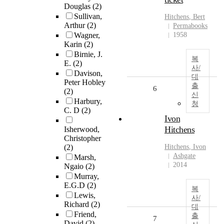
Douglas
(2)
Sullivan,
Hitchens
, Bert
Arthur
(2)
Permabooks
Wagner,
1958
Karin
(2)
Birnie, J.
복
E.
(2)
사/
Davison,
대
Peter Hobley
출
6
(2)
신
Harbury,
청
C. D
(2)
Ivon
Hitchens
Isherwood,
Christopher
(2)
Hitchens
, Ivon
Ashgate
Marsh,
2014
Ngaio
(2)
Murray,
E.G.D
(2)
복
Lewis,
사/
Richard
(2)
대
Friend,
출
7
David
(2)