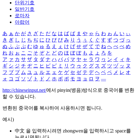
단위기호
일반기호
로마자
아랍어
あ
ぁ
か
が
さ
ざ
た
だ
な
は
ば
ぱ
ま
や
ゃ
ら
わ
ゎ
ん
い
ぃ
き
ぎ
し
じ
ち
ぢ
に
ひ
び
ぴ
み
り
う
ぅ
く
ぐ
す
ず
つ
づ
っ
ぬ
ふ
ぶ
ぷ
む
ゆ
ゅ
る
え
ぇ
け
げ
せ
ぜ
て
で
ね
へ
べ
ぺ
め
れ
お
ぉ
こ
ご
そ
ぞ
と
ど
の
ほ
ぼ
ぽ
も
よ
ょ
ろ
を
ア
ァ
カ
サ
ザ
タ
ダ
ナ
ハ
バ
パ
マ
ヤ
ャ
ラ
ワ
ヮ
ン
イ
ィ
キ
ギ
シ
ジ
チ
ヂ
ニ
ヒ
ビ
ピ
ミ
リ
ウ
ゥ
ク
グ
ス
ズ
ツ
ヅ
ッ
ヌ
フ
ブ
プ
ム
ユ
ュ
ル
エ
ェ
ケ
ゲ
セ
ゼ
テ
デ
ヘ
ベ
ペ
メ
レ
オ
ォ
コ
ゴ
ソ
ゾ
ト
ド
ノ
ホ
ボ
ポ
モ
ヨ
ョ
ロ
ヲ
―
http://chineseinput.net/
에서 pinyin(병음)방식으로 중국어를 변환
할 수 있습니다.
변환된 중국어를 복사하여 사용하시면 됩니다.
예시)
中文 을 입력하시려면
zhongwen
을 입력하시고 space를
누르시면됩니다.