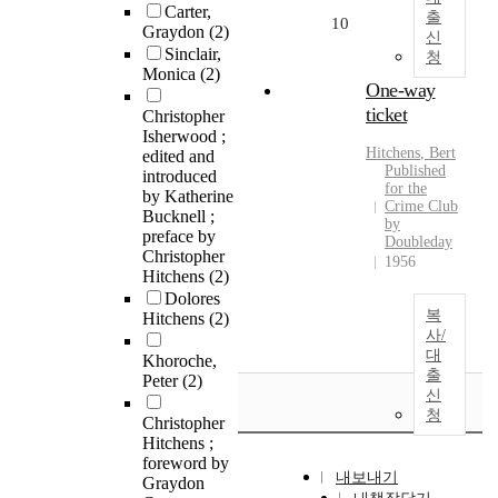
Carter,
출
10
Graydon
(2)
신
Sinclair,
청
Monica
(2)
One-way
ticket
Christopher
Isherwood ;
Hitchens
, Bert
edited and
Published
introduced
for the
by Katherine
Crime Club
Bucknell ;
by
preface by
Doubleday
Christopher
1956
Hitchens
(2)
Dolores
복
Hitchens
(2)
사/
대
Khoroche,
출
Peter
(2)
신
청
Christopher
Hitchens ;
foreword by
내보내기
Graydon