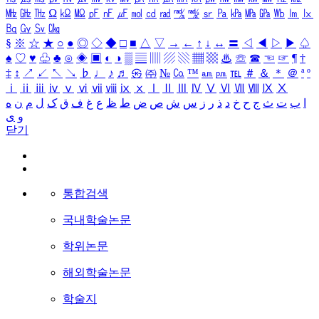
㎒
㎓
㎔
Ω
㏀
㏁
㎊
㎋
㎌
㏖
㏅
㎭
㎮
㎯
㏛
㎩
㎪
㎫
㎬
㏝
㏐
㏓
㏃
㏉
㏜
㏆
§
※
☆
★
○
●
◎
◇
◆
□
■
△
▽
→
←
↑
↓
↔
〓
◁
◀
▷
▶
♤
♠
♡
♥
♧
♣
⊙
◈
▣
◐
◑
▒
▤
▥
▨
▧
▦
▩
♨
☏
☎
☜
☞
¶
†
‡
↕
↗
↙
↖
↘
♭
♩
♪
♬
㉿
㈜
№
㏇
™
㏂
㏘
℡
＃
＆
＊
＠
ª
º
ⅰ
ⅱ
ⅲ
ⅳ
ⅴ
ⅵ
ⅶ
ⅷ
ⅸ
ⅹ
Ⅰ
Ⅱ
Ⅲ
Ⅳ
Ⅴ
Ⅵ
Ⅶ
Ⅷ
Ⅸ
Ⅹ
ا
ب
ت
ث
ج
ح
خ
د
ذ
ر
ز
س
ش
ص
ض
ط
ظ
ع
غ
ف
ق
ک
ل
م
ن
ه
و
ی
닫기
통합검색
국내학술논문
학위논문
해외학술논문
학술지