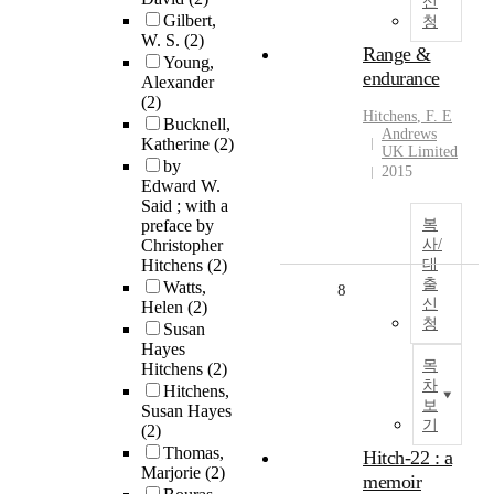
신
Gilbert,
청
W. S.
(2)
Range &
Young,
endurance
Alexander
(2)
Hitchens
, F. E
Bucknell,
Andrews
Katherine
(2)
UK Limited
by
2015
Edward W.
Said ; with a
preface by
복
Christopher
사/
Hitchens
(2)
대
출
Watts,
8
신
Helen
(2)
청
Susan
Hayes
목
Hitchens
(2)
차
Hitchens,
보
Susan Hayes
기
(2)
Thomas,
Hitch-22 : a
Marjorie
(2)
memoir