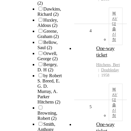
(2)
Dawkins,
복
Richard
(2)
사/
Huxley,
대
Aldous
(2)
출
4
Greene,
신
Graham
(2)
청
Bellow,
Saul
(2)
One-way
Orwell,
ticket
George
(2)
Bergey,
Hitchens
, Bert
D. H
(2)
Doubleday
by Robert
1958
S. Breed, E.
G. D.
복
Murray, A.
사/
Parker
대
Hitchens
(2)
출
5
신
Browning,
청
Robert
(2)
One-way
Smith,
Anthony
ticket