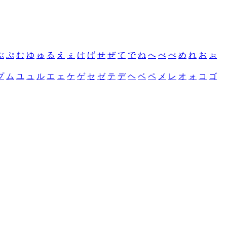
ぶ
ぷ
む
ゆ
ゅ
る
え
ぇ
け
げ
せ
ぜ
て
で
ね
へ
べ
ぺ
め
れ
お
ぉ
プ
ム
ユ
ュ
ル
エ
ェ
ケ
ゲ
セ
ゼ
テ
デ
ヘ
ベ
ペ
メ
レ
オ
ォ
コ
ゴ