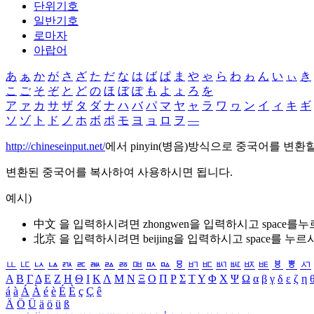
단위기호
일반기호
로마자
아랍어
あ
ぁ
か
が
さ
ざ
た
だ
な
は
ば
ぱ
ま
や
ゃ
ら
わ
ゎ
ん
い
ぃ
き
こ
ご
そ
ぞ
と
ど
の
ほ
ぼ
ぽ
も
よ
ょ
ろ
を
ア
ァ
カ
サ
ザ
タ
ダ
ナ
ハ
バ
パ
マ
ヤ
ャ
ラ
ワ
ヮ
ン
イ
ィ
キ
ギ
ソ
ゾ
ト
ド
ノ
ホ
ボ
ポ
モ
ヨ
ョ
ロ
ヲ
―
http://chineseinput.net/
에서 pinyin(병음)방식으로 중국어를 변환
변환된 중국어를 복사하여 사용하시면 됩니다.
예시)
中文 을 입력하시려면
zhongwen
을 입력하시고 space를
北京 을 입력하시려면
beijing
을 입력하시고 space를 누르
ㅥ
ㅦ
ㅧ
ㅨ
ㅩ
ㅪ
ㅫ
ㅬ
ㅭ
ㅮ
ㅯ
ㅰ
ㅱ
ㅲ
ㅳ
ㅴ
ㅵ
ㅶ
ㅷ
ㅸ
ㅹ
ㅺ
Α
Β
Γ
Δ
Ε
Ζ
Η
Θ
Ι
Κ
Λ
Μ
Ν
Ξ
Ο
Π
Ρ
Σ
Τ
Υ
Φ
Χ
Ψ
Ω
α
β
γ
δ
ε
ζ
η
á
à
Á
À
é
è
É
È
ç
Ç
ê
Ä
Ö
Ü
ä
ö
ü
ß