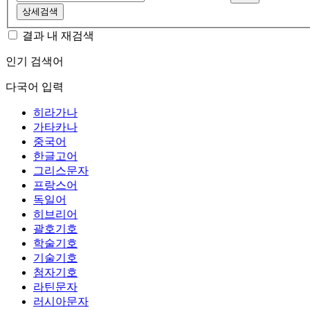
상세검색
결과 내 재검색
인기 검색어
다국어 입력
히라가나
가타카나
중국어
한글고어
그리스문자
프랑스어
독일어
히브리어
괄호기호
학술기호
기술기호
첨자기호
라틴문자
러시아문자