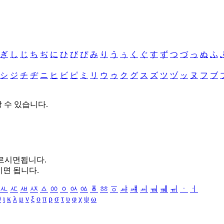
ぎ
し
じ
ち
ぢ
に
ひ
び
ぴ
み
り
う
ぅ
く
ぐ
す
ず
つ
づ
っ
ぬ
ふ
シ
ジ
チ
ヂ
ニ
ヒ
ビ
ピ
ミ
リ
ウ
ゥ
ク
グ
ス
ズ
ツ
ヅ
ッ
ヌ
フ
ブ
할 수 있습니다.
누르시면됩니다.
시면 됩니다.
ㅻ
ㅼ
ㅽ
ㅾ
ㅿ
ㆀ
ㆁ
ㆂ
ㆃ
ㆄ
ㆅ
ㆆ
ㆇ
ㆈ
ㆉ
ㆊ
ㆋ
ㆌ
ㆍ
ㆎ
θ
ι
κ
λ
μ
ν
ξ
ο
π
ρ
σ
τ
υ
φ
χ
ψ
ω