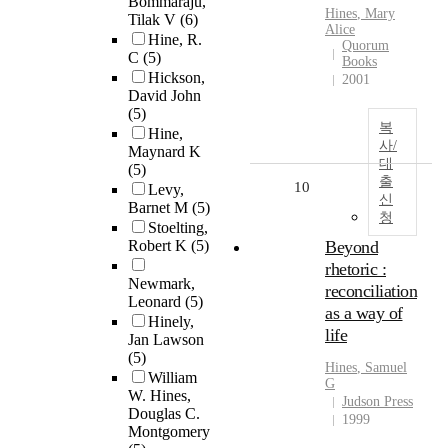
Bommaraju,
Hines
, Mary
Tilak V
(6)
Alice
Hine, R.
Quorum
C
(5)
Books
Hickson,
2001
David John
(5)
복
Hine,
사/
Maynard K
대
(5)
출
10
Levy,
신
Barnet M
(5)
청
Stoelting,
Robert K
(5)
Beyond
rhetoric :
Newmark,
reconciliation
Leonard
(5)
as a way of
Hinely,
life
Jan Lawson
(5)
Hines
, Samuel
William
G
W. Hines,
Judson Press
Douglas C.
1999
Montgomery