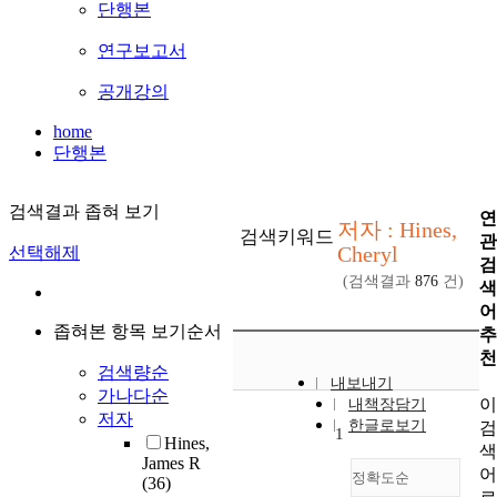
단행본
연구보고서
공개강의
home
단행본
검색결과 좁혀 보기
연
저자 : Hines,
검색키워드
관
Cheryl
선택해제
검
(검색결과
876
건)
색
어
좁혀본 항목 보기순서
추
천
검색량순
내보내기
가나다순
이
내책장담기
저자
한글로보기
검
1
Hines,
색
James R
어
정확도순
(36)