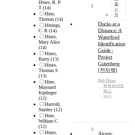
Hines, R. P.
출
2
T
(14)
신
Hine,
청
Thomas
(14)
Ducks at a
Hinings,
Distance: A
C. R
(14)
Hines,
Waterfowl
Mary Alice
Identification
(14)
Guide :
Hines,
Project
Barry
(13)
Gutenberg
Hines,
[전자책]
Thomas S
(13)
Bob
Hines
Hine,
북큐브네트
Maynard
웍스
Kiplinger
2015
(12)
Harrold,
Stanley
(12)
Hine,
William C
(12)
3
Hines,
Atoms,