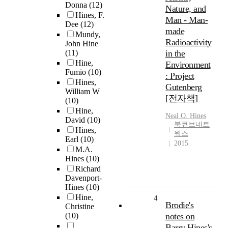
Donna
(12)
Nature, and
Hines, F.
Man - Man-
Dee
(12)
made
Mundy,
Radioactivity
John Hine
(11)
in the
Hine,
Environment
Fumio
(10)
: Project
Hines,
Gutenberg
William W
[전자책]
(10)
Hine,
Neal O.
Hines
David
(10)
북큐브네트
Hines,
웍스
Earl
(10)
2015
M.A.
Hines
(10)
Richard
Davenport-
Hines
(10)
Hine,
4
Brodie's
Christine
(10)
notes on
Barry Hines's