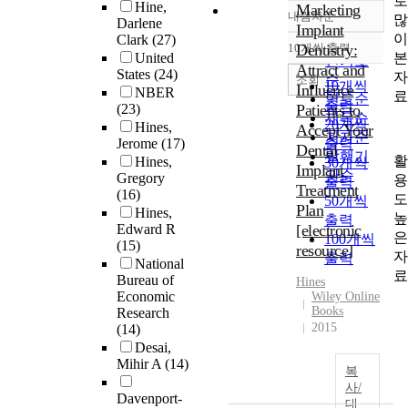
로
Hine,
Marketing
내림차순
많
정확도
Darlene
Implant
이
Clark
(27)
순
10개씩 출력
Dentistry:
내림차순
본
United
인기도
Attract and
States
(24)
자
순
조회
10개씩
Influence
NBER
료
연도순
출력
(23)
Patients to
제목순
20개씩
Hines,
Accept Your
저자순
Jerome
(17)
출력
Dental
발행기
활
Hines,
30개씩
Implant
관순
Gregory
용
출력
Treatment
(16)
도
50개씩
Plan
Hines,
높
출력
Edward R
[electronic
은
100개씩
(15)
resource]
자
출력
National
료
Bureau of
Hines
Economic
Wiley Online
Books
Research
2015
(14)
Desai,
Mihir A
(14)
복
사/
Davenport-
대