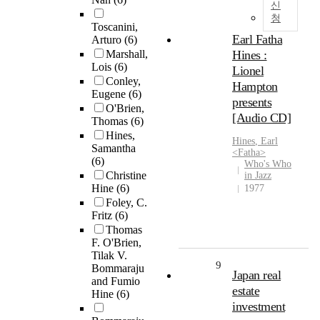
신
청
Toscanini,
Earl Fatha
Arturo
(6)
Marshall,
Hines :
Lois
(6)
Lionel
Conley,
Hampton
Eugene
(6)
presents
O'Brien,
[Audio CD]
Thomas
(6)
Hines,
Hines
, Earl
Samantha
<Fatha>
(6)
Who's Who
Christine
in Jazz
Hine
(6)
1977
Foley, C.
Fritz
(6)
Thomas
F. O'Brien,
Tilak V.
9
Bommaraju
Japan real
and Fumio
estate
Hine
(6)
investment