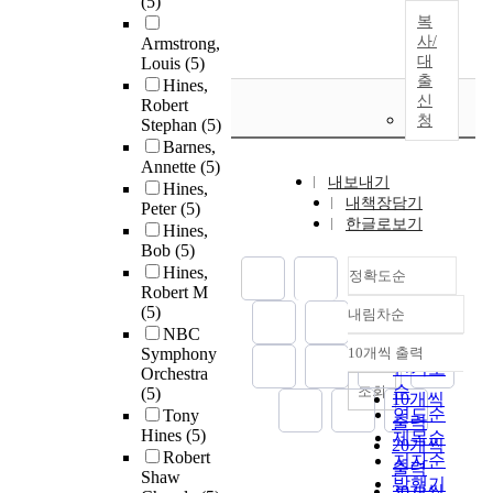
(5)
복
사/
Armstrong,
대
Louis
(5)
출
Hines,
신
Robert
청
Stephan
(5)
Barnes,
Annette
(5)
내보내기
Hines,
내책장담기
Peter
(5)
한글로보기
Hines,
Bob
(5)
Hines,
정확도순
Robert M
(5)
내림차순
정확도
NBC
순
Symphony
10개씩 출력
내림차순
인기도
Orchestra
순
조회
(5)
10개씩
연도순
Tony
출력
Hines
(5)
제목순
20개씩
Robert
저자순
출력
Shaw
발행기
30개씩