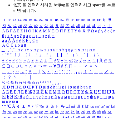
北京 을 입력하시려면
beijing
을 입력하시고 space를 누르
시면 됩니다.
ㅥ
ㅦ
ㅧ
ㅨ
ㅩ
ㅪ
ㅫ
ㅬ
ㅭ
ㅮ
ㅯ
ㅰ
ㅱ
ㅲ
ㅳ
ㅴ
ㅵ
ㅶ
ㅷ
ㅸ
ㅹ
ㅺ
ㅻ
ㅼ
ㅽ
ㅾ
ㅿ
ㆀ
ㆁ
ㆂ
ㆃ
ㆄ
ㆅ
ㆆ
ㆇ
ㆈ
ㆉ
ㆊ
ㆋ
ㆌ
ㆍ
ㆎ
Α
Β
Γ
Δ
Ε
Ζ
Η
Θ
Ι
Κ
Λ
Μ
Ν
Ξ
Ο
Π
Ρ
Σ
Τ
Υ
Φ
Χ
Ψ
Ω
α
β
γ
δ
ε
ζ
η
θ
ι
κ
λ
μ
ν
ξ
ο
π
ρ
σ
τ
υ
φ
χ
ψ
ω
á
à
Á
À
é
è
É
È
ç
Ç
ê
Ä
Ö
Ü
ä
ö
ü
ß
ְ
ֳ
ֲ
ֱ
ָ
ַ
ֵ
ֶ
ִ
ֹ
ּ
ֻ
ׂ
ׁ
ּ
ב
ה
נ
מ
צ
ת
ץ
ש
ד
ג
כ
ע
י
ח
ל
ך
ף
ק
ר
א
ט
ו
ן
ם
פ
‘
’
“
”
〔
〕
〈
〉
「
」
『
』
【
】
＂
（
）
［
］
｛
｝
±
×
÷
≠
≤
≥
∞
∴
♂
♀
∠
⊥
⌒
∂
∇
≡
≒
≪
≫
√
∽
∝
∵
∫
∬
∈
∋
⊆
⊇
⊂
⊃
∪
∩
∧
∨
￢
⇒
⇔
∀
∃
∮
∑
∏
＋
－
＜
＝
＞
、
。
·
‥
…
¨
〃
―
∥
＼
∼
´
～
ˇ
˘
˝
˚
˙
¸
˛
¡
¿
ː
！
＇
，
．
／
：
；
？
＾
＿
｀
｜
½
⅓
⅔
¼
¾
⅛
⅜
⅝
⅞
¹
²
³
⁴
ⁿ
₁
₂
₃
₄
Æ
Ð
Ħ
Ĳ
Ł
Ø
Œ
Þ
Ŧ
Ŋ
æ
đ
ð
ħ
ı
ĳ
ĸ
ŀ
ł
ø
œ
ß
þ
ŧ
ŋ
ŉ
А
Б
В
Г
Д
Е
Ё
Ж
З
И
Й
К
Л
М
Н
О
П
Р
С
Т
У
Ф
Х
Ц
Ч
Ш
Щ
Ъ
Ы
Ь
Э
Ю
Я
а
б
в
г
д
е
ё
ж
з
и
й
к
л
м
н
о
п
р
с
т
у
ф
х
ц
ч
ш
щ
ъ
ы
ь
э
ю
я
′
″
℃
Å
￠
￡
￥
¤
℉
‰
＄
％
Ｆ
￦
㎕
㎖
㎗
ℓ
㎘
㏄
㎣
㎤
㎥
㎦
㎙
㎚
㎛
㎜
㎝
㎞
㎟
㎠
㎡
㎢
㏊
㎍
㎎
㎏
㏏
㎈
㎉
㏈
㎧
㎨
㎰
㎱
㎲
㎳
㎴
㎵
㎶
㎷
㎸
㎹
㎀
㎁
㎂
㎃
㎄
㎺
㎻
㎽
㎾
㎿
㎐
㎑