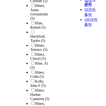
Chorale
(5)
관순
출력
Hines,
50개씩
Anna
Grossnickle
출력
(5)
100개씩
Hine,
출력
Robert
(5)
Hackford,
Taylor
(5)
Hines,
Terence
(5)
Hines,
Cheryl
(5)
Hine, Al
(5)
Hines,
Colin
(5)
Kelly,
John F
(5)
Hines,
Harlan
Cameron
(5)
Hines,