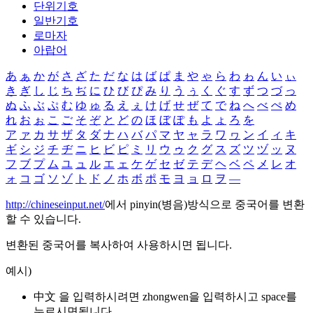
단위기호
일반기호
로마자
아랍어
あ
ぁ
か
が
さ
ざ
た
だ
な
は
ば
ぱ
ま
や
ゃ
ら
わ
ゎ
ん
い
ぃ
き
ぎ
し
じ
ち
ぢ
に
ひ
び
ぴ
み
り
う
ぅ
く
ぐ
す
ず
つ
づ
っ
ぬ
ふ
ぶ
ぷ
む
ゆ
ゅ
る
え
ぇ
け
げ
せ
ぜ
て
で
ね
へ
べ
ぺ
め
れ
お
ぉ
こ
ご
そ
ぞ
と
ど
の
ほ
ぼ
ぽ
も
よ
ょ
ろ
を
ア
ァ
カ
サ
ザ
タ
ダ
ナ
ハ
バ
パ
マ
ヤ
ャ
ラ
ワ
ヮ
ン
イ
ィ
キ
ギ
シ
ジ
チ
ヂ
ニ
ヒ
ビ
ピ
ミ
リ
ウ
ゥ
ク
グ
ス
ズ
ツ
ヅ
ッ
ヌ
フ
ブ
プ
ム
ユ
ュ
ル
エ
ェ
ケ
ゲ
セ
ゼ
テ
デ
ヘ
ベ
ペ
メ
レ
オ
ォ
コ
ゴ
ソ
ゾ
ト
ド
ノ
ホ
ボ
ポ
モ
ヨ
ョ
ロ
ヲ
―
http://chineseinput.net/
에서 pinyin(병음)방식으로 중국어를 변환
할 수 있습니다.
변환된 중국어를 복사하여 사용하시면 됩니다.
예시)
中文 을 입력하시려면
zhongwen
을 입력하시고 space를
누르시면됩니다.