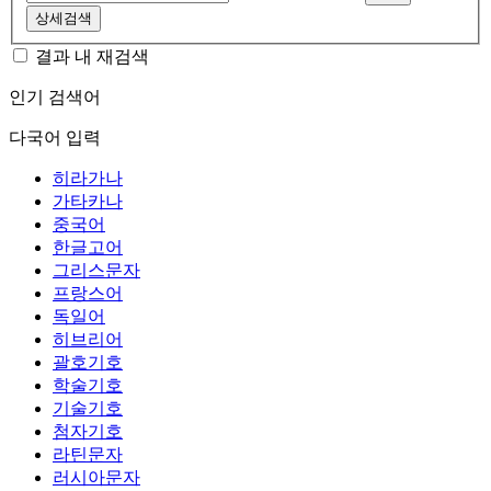
상세검색
결과 내 재검색
인기 검색어
다국어 입력
히라가나
가타카나
중국어
한글고어
그리스문자
프랑스어
독일어
히브리어
괄호기호
학술기호
기술기호
첨자기호
라틴문자
러시아문자