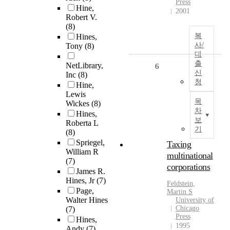
Press
Hine,
2001
Robert V.
(8)
복
Hines,
사/
Tony
(8)
대
출
NetLibrary,
6
신
Inc
(8)
청
Hine,
Lewis
목
Wickes
(8)
차
Hines,
보
Roberta L
기
(8)
Spriegel,
Taxing
William R
multinational
(7)
corporations
James R.
Hines, Jr
(7)
Feldstein,
Page,
Martin S
Walter Hines
University of
Chicago
(7)
Press
Hines,
1995
Andy
(7)