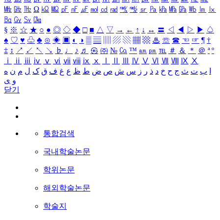
㎒
㎓
㎔
Ω
㏀
㏁
㎊
㎋
㎌
㏖
㏅
㎭
㎮
㎯
㏛
㎩
㎪
㎫
㎬
㏝
㏐
㏓
㏃
㏉
㏜
㏆
§
※
☆
★
○
●
◎
◇
◆
□
■
△
▽
→
←
↑
↓
↔
〓
◁
◀
▷
▶
♤
♠
♡
♥
♧
♣
⊙
◈
▣
◐
◑
▒
▤
▥
▨
▧
▦
▩
♨
☏
☎
☜
☞
¶
†
‡
↕
↗
↙
↖
↘
♭
♩
♪
♬
㉿
㈜
№
㏇
™
㏂
㏘
℡
＃
＆
＊
＠
ª
º
ⅰ
ⅱ
ⅲ
ⅳ
ⅴ
ⅵ
ⅶ
ⅷ
ⅸ
ⅹ
Ⅰ
Ⅱ
Ⅲ
Ⅳ
Ⅴ
Ⅵ
Ⅶ
Ⅷ
Ⅸ
Ⅹ
ا
ب
ت
ث
ج
ح
خ
د
ذ
ر
ز
س
ش
ص
ض
ط
ظ
ع
غ
ف
ق
ک
ل
م
ن
ه
و
ی
닫기
통합검색
국내학술논문
학위논문
해외학술논문
학술지