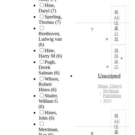
Hine,
Daryl
(7)
복
Sperling,
사/
Thomas
(7)
대
출
7
Beethoven,
신
Ludwig van
청
(6)
Hine,
목
Harry M
(6)
차
보
Pugh,
기
Derek
Salman
(6)
Unscripted
Wilson,
Robert
Hines
, Cheryl
Hines
(6)
Skyhorse
Shafer,
Publishing
William G
2025
(6)
Hines,
복
John
(6)
사/
대
Merriman,
출
8
Nan
(6)