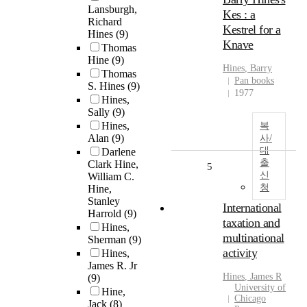
Lansburgh,
Kes : a
Richard
Kestrel for a
Hines
(9)
Knave
Thomas
Hine
(9)
Hines
, Barry
Thomas
Pan books
S. Hines
(9)
1977
Hines,
Sally
(9)
Hines,
복
Alan
(9)
사/
대
Darlene
출
Clark Hine,
5
신
William C.
청
Hine,
Stanley
International
Harrold
(9)
taxation and
Hines,
multinational
Sherman
(9)
activity
Hines,
James R. Jr
Hines
, James R
(9)
University of
Hine,
Chicago
Jack
(8)