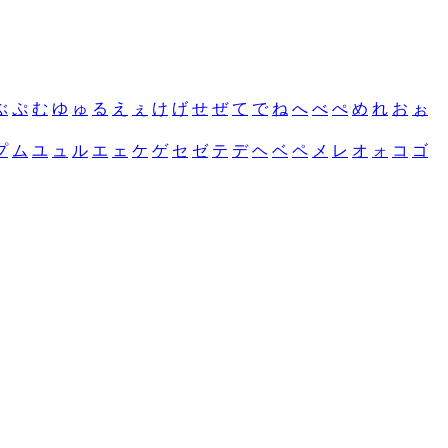
ぶ
ぷ
む
ゆ
ゅ
る
え
ぇ
け
げ
せ
ぜ
て
で
ね
へ
べ
ぺ
め
れ
お
ぉ
プ
ム
ユ
ュ
ル
エ
ェ
ケ
ゲ
セ
ゼ
テ
デ
ヘ
ベ
ペ
メ
レ
オ
ォ
コ
ゴ