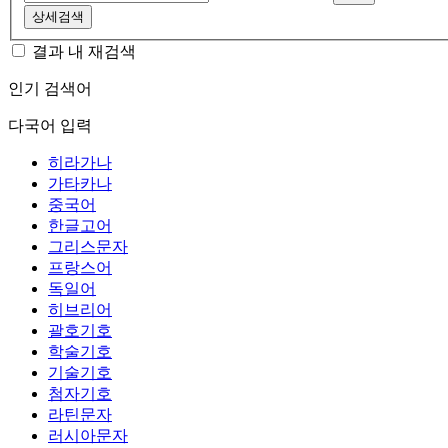
상세검색
결과 내 재검색
인기 검색어
다국어 입력
히라가나
가타카나
중국어
한글고어
그리스문자
프랑스어
독일어
히브리어
괄호기호
학술기호
기술기호
첨자기호
라틴문자
러시아문자