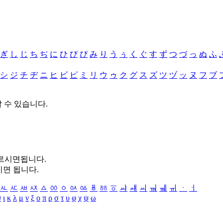
ぎ
し
じ
ち
ぢ
に
ひ
び
ぴ
み
り
う
ぅ
く
ぐ
す
ず
つ
づ
っ
ぬ
ふ
シ
ジ
チ
ヂ
ニ
ヒ
ビ
ピ
ミ
リ
ウ
ゥ
ク
グ
ス
ズ
ツ
ヅ
ッ
ヌ
フ
ブ
할 수 있습니다.
누르시면됩니다.
시면 됩니다.
ㅻ
ㅼ
ㅽ
ㅾ
ㅿ
ㆀ
ㆁ
ㆂ
ㆃ
ㆄ
ㆅ
ㆆ
ㆇ
ㆈ
ㆉ
ㆊ
ㆋ
ㆌ
ㆍ
ㆎ
θ
ι
κ
λ
μ
ν
ξ
ο
π
ρ
σ
τ
υ
φ
χ
ψ
ω