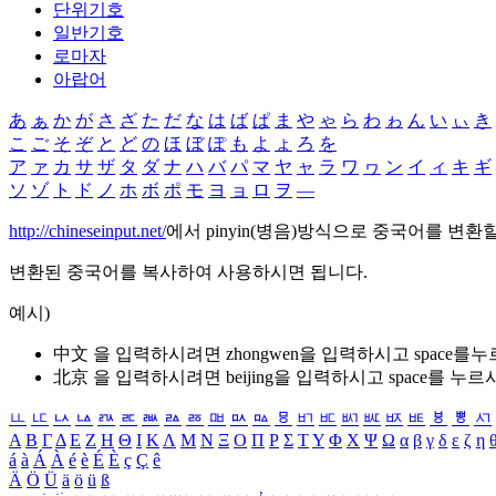
단위기호
일반기호
로마자
아랍어
あ
ぁ
か
が
さ
ざ
た
だ
な
は
ば
ぱ
ま
や
ゃ
ら
わ
ゎ
ん
い
ぃ
き
こ
ご
そ
ぞ
と
ど
の
ほ
ぼ
ぽ
も
よ
ょ
ろ
を
ア
ァ
カ
サ
ザ
タ
ダ
ナ
ハ
バ
パ
マ
ヤ
ャ
ラ
ワ
ヮ
ン
イ
ィ
キ
ギ
ソ
ゾ
ト
ド
ノ
ホ
ボ
ポ
モ
ヨ
ョ
ロ
ヲ
―
http://chineseinput.net/
에서 pinyin(병음)방식으로 중국어를 변환
변환된 중국어를 복사하여 사용하시면 됩니다.
예시)
中文 을 입력하시려면
zhongwen
을 입력하시고 space를
北京 을 입력하시려면
beijing
을 입력하시고 space를 누르
ㅥ
ㅦ
ㅧ
ㅨ
ㅩ
ㅪ
ㅫ
ㅬ
ㅭ
ㅮ
ㅯ
ㅰ
ㅱ
ㅲ
ㅳ
ㅴ
ㅵ
ㅶ
ㅷ
ㅸ
ㅹ
ㅺ
Α
Β
Γ
Δ
Ε
Ζ
Η
Θ
Ι
Κ
Λ
Μ
Ν
Ξ
Ο
Π
Ρ
Σ
Τ
Υ
Φ
Χ
Ψ
Ω
α
β
γ
δ
ε
ζ
η
á
à
Á
À
é
è
É
È
ç
Ç
ê
Ä
Ö
Ü
ä
ö
ü
ß