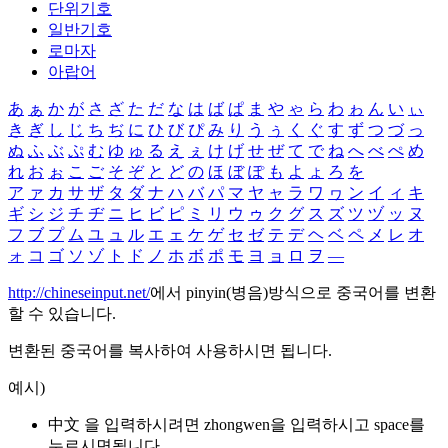
단위기호
일반기호
로마자
아랍어
あ
ぁ
か
が
さ
ざ
た
だ
な
は
ば
ぱ
ま
や
ゃ
ら
わ
ゎ
ん
い
ぃ
き
ぎ
し
じ
ち
ぢ
に
ひ
び
ぴ
み
り
う
ぅ
く
ぐ
す
ず
つ
づ
っ
ぬ
ふ
ぶ
ぷ
む
ゆ
ゅ
る
え
ぇ
け
げ
せ
ぜ
て
で
ね
へ
べ
ぺ
め
れ
お
ぉ
こ
ご
そ
ぞ
と
ど
の
ほ
ぼ
ぽ
も
よ
ょ
ろ
を
ア
ァ
カ
サ
ザ
タ
ダ
ナ
ハ
バ
パ
マ
ヤ
ャ
ラ
ワ
ヮ
ン
イ
ィ
キ
ギ
シ
ジ
チ
ヂ
ニ
ヒ
ビ
ピ
ミ
リ
ウ
ゥ
ク
グ
ス
ズ
ツ
ヅ
ッ
ヌ
フ
ブ
プ
ム
ユ
ュ
ル
エ
ェ
ケ
ゲ
セ
ゼ
テ
デ
ヘ
ベ
ペ
メ
レ
オ
ォ
コ
ゴ
ソ
ゾ
ト
ド
ノ
ホ
ボ
ポ
モ
ヨ
ョ
ロ
ヲ
―
http://chineseinput.net/
에서 pinyin(병음)방식으로 중국어를 변환
할 수 있습니다.
변환된 중국어를 복사하여 사용하시면 됩니다.
예시)
中文 을 입력하시려면
zhongwen
을 입력하시고 space를
누르시면됩니다.