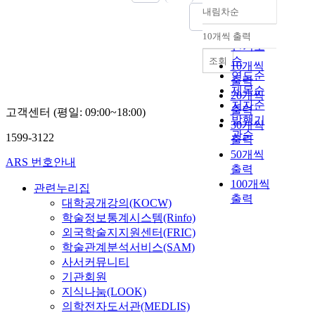
내림차순
정확도
순
10개씩 출력
내림차순
인기도
순
조회
10개씩
연도순
출력
제목순
20개씩
저자순
출력
고객센터 (평일: 09:00~18:00)
발행기
30개씩
관순
1599-3122
출력
50개씩
ARS 번호안내
출력
100개씩
관련누리집
출력
대학공개강의(KOCW)
학술정보통계시스템(Rinfo)
외국학술지지원센터(FRIC)
학술관계분석서비스(SAM)
사서커뮤니티
기관회원
지식나눔(LOOK)
의학전자도서관(MEDLIS)