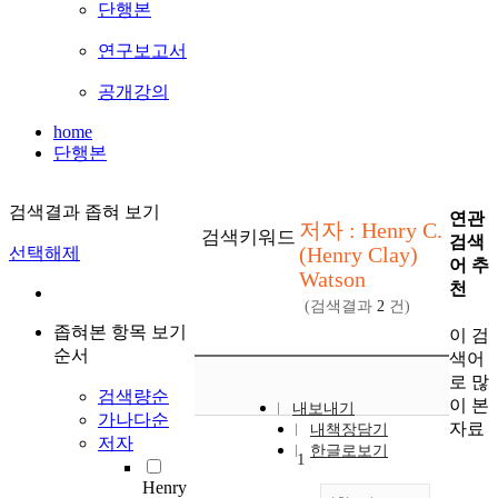
단행본
연구보고서
공개강의
home
단행본
검색결과 좁혀 보기
연관
저자 : Henry C.
검색키워드
검색
(Henry Clay)
선택해제
어 추
Watson
천
(검색결과
2
건)
좁혀본 항목 보기
이 검
순서
색어
로 많
검색량순
이 본
내보내기
가나다순
자료
내책장담기
저자
한글로보기
1
Henry