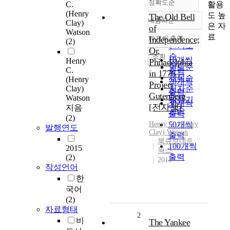
정확도순
활용
C.
(Henry
도 높
The Old Bell
내림차순
Clay)
정확도
은 자
of
Watson
순
료
10개씩 출력
Independence;
(2)
내림차순
인기도
Or,
순
조회
10개씩
Henry
Philadelphia
연도순
C.
출력
in 1776 :
제목순
(Henry
20개씩
Project
Clay)
저자순
출력
Gutenberg
Watson
발행기
30개씩
[전자책]
지음
관순
출력
(2)
Henry
50개씩
C.
(
Henry
발행연도
Clay
)
Watson
출력
북큐브네트
100개씩
2015
웍스
출력
(2)
2015
작성언어
한
국어
(2)
자료형태
2
비
The Yankee