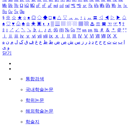
㎒
㎓
㎔
Ω
㏀
㏁
㎊
㎋
㎌
㏖
㏅
㎭
㎮
㎯
㏛
㎩
㎪
㎫
㎬
㏝
㏐
㏓
㏃
㏉
㏜
㏆
§
※
☆
★
○
●
◎
◇
◆
□
■
△
▽
→
←
↑
↓
↔
〓
◁
◀
▷
▶
♤
♠
♡
♥
♧
♣
⊙
◈
▣
◐
◑
▒
▤
▥
▨
▧
▦
▩
♨
☏
☎
☜
☞
¶
†
‡
↕
↗
↙
↖
↘
♭
♩
♪
♬
㉿
㈜
№
㏇
™
㏂
㏘
℡
＃
＆
＊
＠
ª
º
ⅰ
ⅱ
ⅲ
ⅳ
ⅴ
ⅵ
ⅶ
ⅷ
ⅸ
ⅹ
Ⅰ
Ⅱ
Ⅲ
Ⅳ
Ⅴ
Ⅵ
Ⅶ
Ⅷ
Ⅸ
Ⅹ
ا
ب
ت
ث
ج
ح
خ
د
ذ
ر
ز
س
ش
ص
ض
ط
ظ
ع
غ
ف
ق
ک
ل
م
ن
ه
و
ی
닫기
통합검색
국내학술논문
학위논문
해외학술논문
학술지