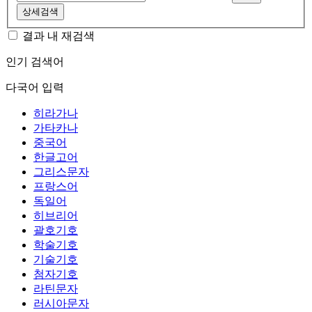
상세검색
결과 내 재검색
인기 검색어
다국어 입력
히라가나
가타카나
중국어
한글고어
그리스문자
프랑스어
독일어
히브리어
괄호기호
학술기호
기술기호
첨자기호
라틴문자
러시아문자