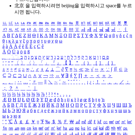
北京 을 입력하시려면
beijing
을 입력하시고 space를 누르
시면 됩니다.
ㅥ
ㅦ
ㅧ
ㅨ
ㅩ
ㅪ
ㅫ
ㅬ
ㅭ
ㅮ
ㅯ
ㅰ
ㅱ
ㅲ
ㅳ
ㅴ
ㅵ
ㅶ
ㅷ
ㅸ
ㅹ
ㅺ
ㅻ
ㅼ
ㅽ
ㅾ
ㅿ
ㆀ
ㆁ
ㆂ
ㆃ
ㆄ
ㆅ
ㆆ
ㆇ
ㆈ
ㆉ
ㆊ
ㆋ
ㆌ
ㆍ
ㆎ
Α
Β
Γ
Δ
Ε
Ζ
Η
Θ
Ι
Κ
Λ
Μ
Ν
Ξ
Ο
Π
Ρ
Σ
Τ
Υ
Φ
Χ
Ψ
Ω
α
β
γ
δ
ε
ζ
η
θ
ι
κ
λ
μ
ν
ξ
ο
π
ρ
σ
τ
υ
φ
χ
ψ
ω
á
à
Á
À
é
è
É
È
ç
Ç
ê
Ä
Ö
Ü
ä
ö
ü
ß
ְ
ֳ
ֲ
ֱ
ָ
ַ
ֵ
ֶ
ִ
ֹ
ּ
ֻ
ׂ
ׁ
ּ
ב
ה
נ
מ
צ
ת
ץ
ש
ד
ג
כ
ע
י
ח
ל
ך
ף
ק
ר
א
ט
ו
ן
ם
פ
‘
’
“
”
〔
〕
〈
〉
「
」
『
』
【
】
＂
（
）
［
］
｛
｝
±
×
÷
≠
≤
≥
∞
∴
♂
♀
∠
⊥
⌒
∂
∇
≡
≒
≪
≫
√
∽
∝
∵
∫
∬
∈
∋
⊆
⊇
⊂
⊃
∪
∩
∧
∨
￢
⇒
⇔
∀
∃
∮
∑
∏
＋
－
＜
＝
＞
、
。
·
‥
…
¨
〃
―
∥
＼
∼
´
～
ˇ
˘
˝
˚
˙
¸
˛
¡
¿
ː
！
＇
，
．
／
：
；
？
＾
＿
｀
｜
½
⅓
⅔
¼
¾
⅛
⅜
⅝
⅞
¹
²
³
⁴
ⁿ
₁
₂
₃
₄
Æ
Ð
Ħ
Ĳ
Ł
Ø
Œ
Þ
Ŧ
Ŋ
æ
đ
ð
ħ
ı
ĳ
ĸ
ŀ
ł
ø
œ
ß
þ
ŧ
ŋ
ŉ
А
Б
В
Г
Д
Е
Ё
Ж
З
И
Й
К
Л
М
Н
О
П
Р
С
Т
У
Ф
Х
Ц
Ч
Ш
Щ
Ъ
Ы
Ь
Э
Ю
Я
а
б
в
г
д
е
ё
ж
з
и
й
к
л
м
н
о
п
р
с
т
у
ф
х
ц
ч
ш
щ
ъ
ы
ь
э
ю
я
′
″
℃
Å
￠
￡
￥
¤
℉
‰
＄
％
Ｆ
￦
㎕
㎖
㎗
ℓ
㎘
㏄
㎣
㎤
㎥
㎦
㎙
㎚
㎛
㎜
㎝
㎞
㎟
㎠
㎡
㎢
㏊
㎍
㎎
㎏
㏏
㎈
㎉
㏈
㎧
㎨
㎰
㎱
㎲
㎳
㎴
㎵
㎶
㎷
㎸
㎹
㎀
㎁
㎂
㎃
㎄
㎺
㎻
㎽
㎾
㎿
㎐
㎑