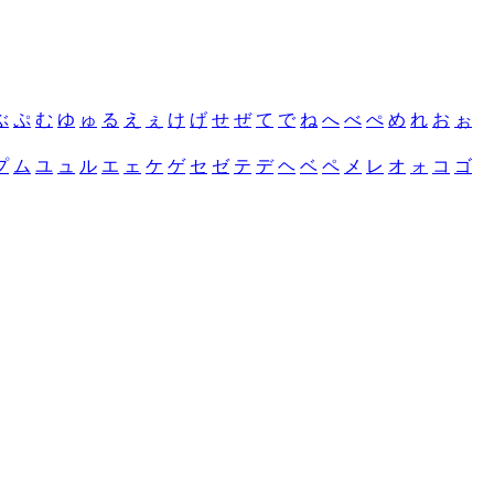
ぶ
ぷ
む
ゆ
ゅ
る
え
ぇ
け
げ
せ
ぜ
て
で
ね
へ
べ
ぺ
め
れ
お
ぉ
プ
ム
ユ
ュ
ル
エ
ェ
ケ
ゲ
セ
ゼ
テ
デ
ヘ
ベ
ペ
メ
レ
オ
ォ
コ
ゴ