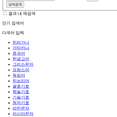
상세검색
결과 내 재검색
인기 검색어
다국어 입력
히라가나
가타카나
중국어
한글고어
그리스문자
프랑스어
독일어
히브리어
괄호기호
학술기호
기술기호
첨자기호
라틴문자
러시아문자