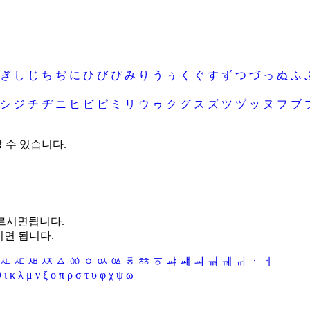
ぎ
し
じ
ち
ぢ
に
ひ
び
ぴ
み
り
う
ぅ
く
ぐ
す
ず
つ
づ
っ
ぬ
ふ
シ
ジ
チ
ヂ
ニ
ヒ
ビ
ピ
ミ
リ
ウ
ゥ
ク
グ
ス
ズ
ツ
ヅ
ッ
ヌ
フ
ブ
할 수 있습니다.
누르시면됩니다.
시면 됩니다.
ㅻ
ㅼ
ㅽ
ㅾ
ㅿ
ㆀ
ㆁ
ㆂ
ㆃ
ㆄ
ㆅ
ㆆ
ㆇ
ㆈ
ㆉ
ㆊ
ㆋ
ㆌ
ㆍ
ㆎ
θ
ι
κ
λ
μ
ν
ξ
ο
π
ρ
σ
τ
υ
φ
χ
ψ
ω