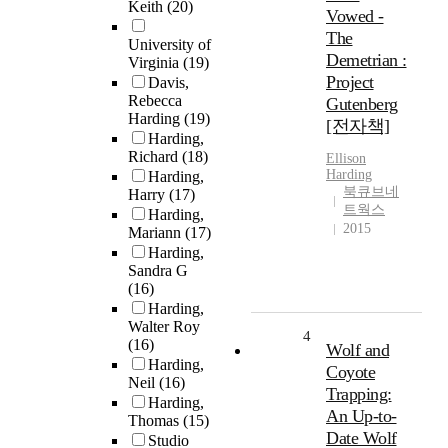
Keith
(20)
Vowed -
The
University of
Demetrian :
Virginia
(19)
Project
Davis,
Rebecca
Gutenberg
Harding
(19)
[전자책]
Harding,
Richard
(18)
Ellison
Harding
Harding,
북큐브네
Harry
(17)
트웍스
Harding,
2015
Mariann
(17)
Harding,
Sandra G
(16)
Harding,
Walter Roy
4
(16)
Wolf and
Harding,
Coyote
Neil
(16)
Trapping:
Harding,
An Up-to-
Thomas
(15)
Date Wolf
Studio