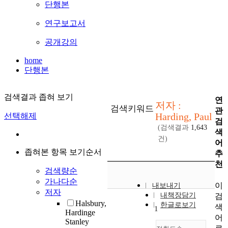
단행본
연구보고서
공개강의
home
단행본
검색결과 좁혀 보기
연
저자 :
검색키워드
관
Harding, Paul
선택해제
검
(검색결과
1,643
색
건)
어
좁혀본 항목 보기순서
추
천
검색량순
가나다순
이
내보내기
저자
내책장담기
검
Halsbury,
한글로보기
색
1
Hardinge
어
Stanley