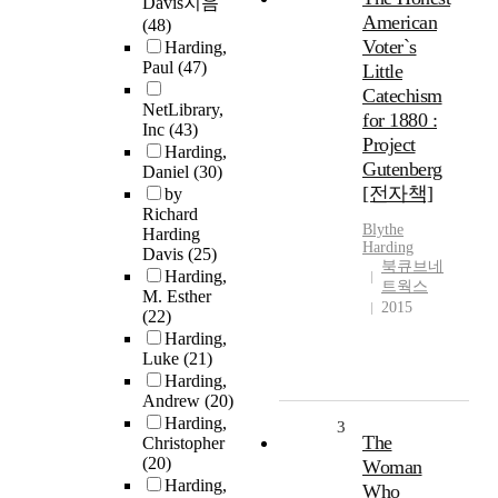
Davis지음
American
(48)
Voter`s
Harding,
Paul
(47)
Little
Catechism
NetLibrary,
for 1880 :
Inc
(43)
Project
Harding,
Gutenberg
Daniel
(30)
[전자책]
by
Richard
Blythe
Harding
Harding
Davis
(25)
북큐브네
Harding,
트웍스
M. Esther
2015
(22)
Harding,
Luke
(21)
Harding,
Andrew
(20)
Harding,
3
The
Christopher
(20)
Woman
Harding,
Who