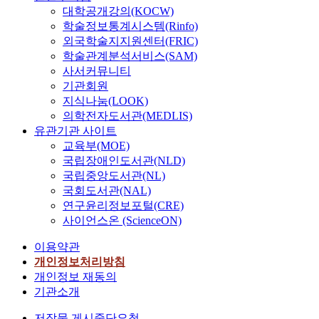
대학공개강의(KOCW)
학술정보통계시스템(Rinfo)
외국학술지지원센터(FRIC)
학술관계분석서비스(SAM)
사서커뮤니티
기관회원
지식나눔(LOOK)
의학전자도서관(MEDLIS)
유관기관 사이트
교육부(MOE)
국립장애인도서관(NLD)
국립중앙도서관(NL)
국회도서관(NAL)
연구윤리정보포털(CRE)
사이언스온 (ScienceON)
이용약관
개인정보처리방침
개인정보 재동의
기관소개
저작물 게시중단요청