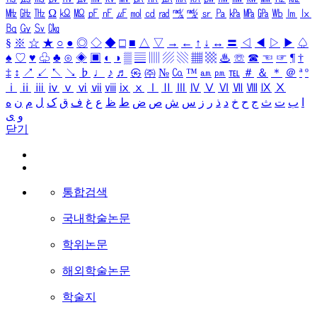
㎒
㎓
㎔
Ω
㏀
㏁
㎊
㎋
㎌
㏖
㏅
㎭
㎮
㎯
㏛
㎩
㎪
㎫
㎬
㏝
㏐
㏓
㏃
㏉
㏜
㏆
§
※
☆
★
○
●
◎
◇
◆
□
■
△
▽
→
←
↑
↓
↔
〓
◁
◀
▷
▶
♤
♠
♡
♥
♧
♣
⊙
◈
▣
◐
◑
▒
▤
▥
▨
▧
▦
▩
♨
☏
☎
☜
☞
¶
†
‡
↕
↗
↙
↖
↘
♭
♩
♪
♬
㉿
㈜
№
㏇
™
㏂
㏘
℡
＃
＆
＊
＠
ª
º
ⅰ
ⅱ
ⅲ
ⅳ
ⅴ
ⅵ
ⅶ
ⅷ
ⅸ
ⅹ
Ⅰ
Ⅱ
Ⅲ
Ⅳ
Ⅴ
Ⅵ
Ⅶ
Ⅷ
Ⅸ
Ⅹ
ا
ب
ت
ث
ج
ح
خ
د
ذ
ر
ز
س
ش
ص
ض
ط
ظ
ع
غ
ف
ق
ک
ل
م
ن
ه
و
ی
닫기
통합검색
국내학술논문
학위논문
해외학술논문
학술지