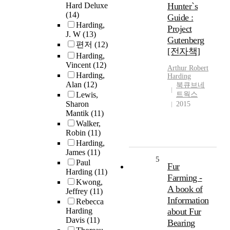
Hard Deluxe
Hunter`s
(14)
Guide :
Harding,
Project
J. W
(13)
Gutenberg
편저
(12)
[전자책]
Harding,
Vincent
(12)
Arthur Robert
Harding,
Harding
Alan
(12)
북큐브네
Lewis,
트웍스
Sharon
2015
Mantik
(11)
Walker,
Robin
(11)
Harding,
James
(11)
5
Paul
Fur
Harding
(11)
Farming -
Kwong,
A book of
Jeffrey
(11)
Information
Rebecca
Harding
about Fur
Davis
(11)
Bearing