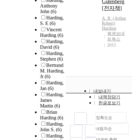
Harding,
Gutenberg
Anthony
[전자책]
John
(6)
Harding,
A. R. (Arthur
S. E
(6)
Robert)
Harding
Vincent
북큐브네
Harding
(6)
트웍스
Harding,
2015
David
(6)
Harding,
Stephen
(6)
Bertrand
M. Harding,
Jr
(6)
Harding,
Jan
(6)
내보내기
Harding,
내책장담기
James
한글로보기
Martin
(6)
Brian
Harding
(6)
정확도순
Harding,
내림차순
John S.
(6)
정확도
Harding,
순
10개씩 출력