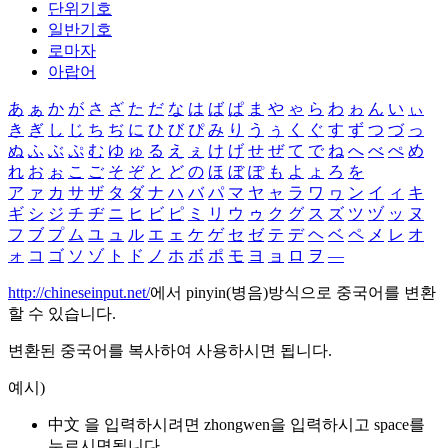
단위기호
일반기호
로마자
아랍어
あ
ぁ
か
が
さ
ざ
た
だ
な
は
ば
ぱ
ま
や
ゃ
ら
わ
ゎ
ん
い
ぃ
き
ぎ
し
じ
ち
ぢ
に
ひ
び
ぴ
み
り
う
ぅ
く
ぐ
す
ず
つ
づ
っ
ぬ
ふ
ぶ
ぷ
む
ゆ
ゅ
る
え
ぇ
け
げ
せ
ぜ
て
で
ね
へ
べ
ぺ
め
れ
お
ぉ
こ
ご
そ
ぞ
と
ど
の
ほ
ぼ
ぽ
も
よ
ょ
ろ
を
ア
ァ
カ
サ
ザ
タ
ダ
ナ
ハ
バ
パ
マ
ヤ
ャ
ラ
ワ
ヮ
ン
イ
ィ
キ
ギ
シ
ジ
チ
ヂ
ニ
ヒ
ビ
ピ
ミ
リ
ウ
ゥ
ク
グ
ス
ズ
ツ
ヅ
ッ
ヌ
フ
ブ
プ
ム
ユ
ュ
ル
エ
ェ
ケ
ゲ
セ
ゼ
テ
デ
ヘ
ベ
ペ
メ
レ
オ
ォ
コ
ゴ
ソ
ゾ
ト
ド
ノ
ホ
ボ
ポ
モ
ヨ
ョ
ロ
ヲ
―
http://chineseinput.net/
에서 pinyin(병음)방식으로 중국어를 변환
할 수 있습니다.
변환된 중국어를 복사하여 사용하시면 됩니다.
예시)
中文 을 입력하시려면
zhongwen
을 입력하시고 space를
누르시면됩니다.