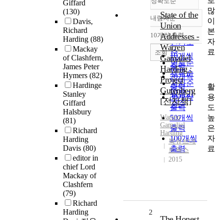
로
정확도순
Giffard
많
(130)
State of the
내림차순
이
Davis,
정확도
Union
Richard
본
순
10개씩 출력
Addresses -
내림차순
Harding
(88)
자
인기도
Warren
Mackay
료
순
조회
10개씩
Gamaliel
of Clashfern,
연도순
출력
James Peter
Harding :
제목순
Hymers
(82)
20개씩
Project
저자순
Hardinge
활
출력
Gutenberg
발행기
Stanley
용
30개씩
[전자책]
Giffard
관순
도
출력
Halsbury
높
Warren
50개씩
(81)
Gamaliel
은
출력
Richard
Harding
자
100개씩
Harding
북큐브네
Davis
(80)
료
출력
트웍스
editor in
2015
chief Lord
Mackay of
Clashfern
(79)
Richard
Harding
2
The Honest