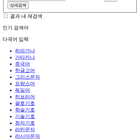
상세검색
결과 내 재검색
인기 검색어
다국어 입력
히라가나
가타카나
중국어
한글고어
그리스문자
프랑스어
독일어
히브리어
괄호기호
학술기호
기술기호
첨자기호
라틴문자
러시아문자