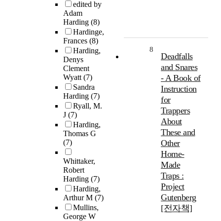
edited by
Adam
Harding
(8)
Hardinge,
Frances
(8)
8
Harding,
Deadfalls
Denys
and Snares
Clement
Wyatt
(7)
- A Book of
Sandra
Instruction
Harding
(7)
for
Ryall, M.
Trappers
J
(7)
About
Harding,
These and
Thomas G
(7)
Other
Home-
Whittaker,
Made
Robert
Traps :
Harding
(7)
Project
Harding,
Gutenberg
Arthur M
(7)
Mullins,
[전자책]
George W