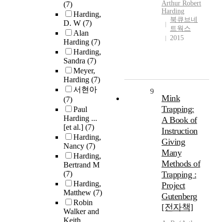
Arthur Robert
(7)
Harding
Harding,
북큐브네
D. W
(7)
트웍스
Alan
2015
Harding
(7)
Harding,
Sandra
(7)
Meyer,
Harding
(7)
서현아
9
Mink
(7)
Trapping:
Paul
Harding ...
A Book of
[et al.]
(7)
Instruction
Harding,
Giving
Nancy
(7)
Many
Harding,
Methods of
Bertrand M
(7)
Trapping :
Harding,
Project
Matthew
(7)
Gutenberg
Robin
[전자책]
Walker and
Keith