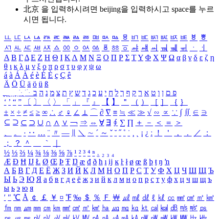
北京 을 입력하시려면
beijing
을 입력하시고 space를 누르
시면 됩니다.
ㅥ
ㅦ
ㅧ
ㅨ
ㅩ
ㅪ
ㅫ
ㅬ
ㅭ
ㅮ
ㅯ
ㅰ
ㅱ
ㅲ
ㅳ
ㅴ
ㅵ
ㅶ
ㅷ
ㅸ
ㅹ
ㅺ
ㅻ
ㅼ
ㅽ
ㅾ
ㅿ
ㆀ
ㆁ
ㆂ
ㆃ
ㆄ
ㆅ
ㆆ
ㆇ
ㆈ
ㆉ
ㆊ
ㆋ
ㆌ
ㆍ
ㆎ
Α
Β
Γ
Δ
Ε
Ζ
Η
Θ
Ι
Κ
Λ
Μ
Ν
Ξ
Ο
Π
Ρ
Σ
Τ
Υ
Φ
Χ
Ψ
Ω
α
β
γ
δ
ε
ζ
η
θ
ι
κ
λ
μ
ν
ξ
ο
π
ρ
σ
τ
υ
φ
χ
ψ
ω
á
à
Á
À
é
è
É
È
ç
Ç
ê
Ä
Ö
Ü
ä
ö
ü
ß
ְ
ֳ
ֲ
ֱ
ָ
ַ
ֵ
ֶ
ִ
ֹ
ּ
ֻ
ׂ
ׁ
ּ
ב
ה
נ
מ
צ
ת
ץ
ש
ד
ג
כ
ע
י
ח
ל
ך
ף
ק
ר
א
ט
ו
ן
ם
פ
‘
’
“
”
〔
〕
〈
〉
「
」
『
』
【
】
＂
（
）
［
］
｛
｝
±
×
÷
≠
≤
≥
∞
∴
♂
♀
∠
⊥
⌒
∂
∇
≡
≒
≪
≫
√
∽
∝
∵
∫
∬
∈
∋
⊆
⊇
⊂
⊃
∪
∩
∧
∨
￢
⇒
⇔
∀
∃
∮
∑
∏
＋
－
＜
＝
＞
、
。
·
‥
…
¨
〃
―
∥
＼
∼
´
～
ˇ
˘
˝
˚
˙
¸
˛
¡
¿
ː
！
＇
，
．
／
：
；
？
＾
＿
｀
｜
½
⅓
⅔
¼
¾
⅛
⅜
⅝
⅞
¹
²
³
⁴
ⁿ
₁
₂
₃
₄
Æ
Ð
Ħ
Ĳ
Ł
Ø
Œ
Þ
Ŧ
Ŋ
æ
đ
ð
ħ
ı
ĳ
ĸ
ŀ
ł
ø
œ
ß
þ
ŧ
ŋ
ŉ
А
Б
В
Г
Д
Е
Ё
Ж
З
И
Й
К
Л
М
Н
О
П
Р
С
Т
У
Ф
Х
Ц
Ч
Ш
Щ
Ъ
Ы
Ь
Э
Ю
Я
а
б
в
г
д
е
ё
ж
з
и
й
к
л
м
н
о
п
р
с
т
у
ф
х
ц
ч
ш
щ
ъ
ы
ь
э
ю
я
′
″
℃
Å
￠
￡
￥
¤
℉
‰
＄
％
Ｆ
￦
㎕
㎖
㎗
ℓ
㎘
㏄
㎣
㎤
㎥
㎦
㎙
㎚
㎛
㎜
㎝
㎞
㎟
㎠
㎡
㎢
㏊
㎍
㎎
㎏
㏏
㎈
㎉
㏈
㎧
㎨
㎰
㎱
㎲
㎳
㎴
㎵
㎶
㎷
㎸
㎹
㎀
㎁
㎂
㎃
㎄
㎺
㎻
㎽
㎾
㎿
㎐
㎑