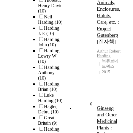
Thoreau,
Animals,
Henry David
Enclosures,
(10)
Habits,
Neil
Care, etc. :
Harding
(10)
Harding,
Project
J. E
(10)
Gutenberg
Harding,
[전자책]
John
(10)
Harding,
Arthur Robert
Lowry W
Harding
(10)
북큐브네
트웍스
Harding,
2015
Anthony
(10)
Harding,
Brian
(10)
Luke
Harding
(10)
6
Hagler,
Ginseng
Debra
(10)
and Other
Great
Medicinal
Britain
(9)
Plants :
Harding,