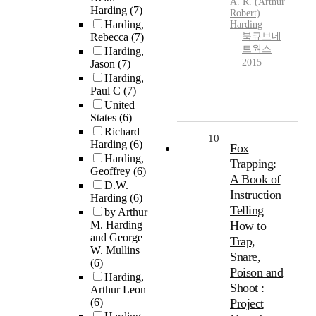
A. R. (Arthur
Harding
(7)
Robert)
Harding,
Harding
Rebecca
(7)
북큐브네
트웍스
Harding,
2015
Jason
(7)
Harding,
Paul C
(7)
United
States
(6)
Richard
10
Harding
(6)
Fox
Harding,
Trapping:
Geoffrey
(6)
A Book of
D.W.
Instruction
Harding
(6)
Telling
by Arthur
M. Harding
How to
and George
Trap,
W. Mullins
Snare,
(6)
Poison and
Harding,
Shoot :
Arthur Leon
(6)
Project