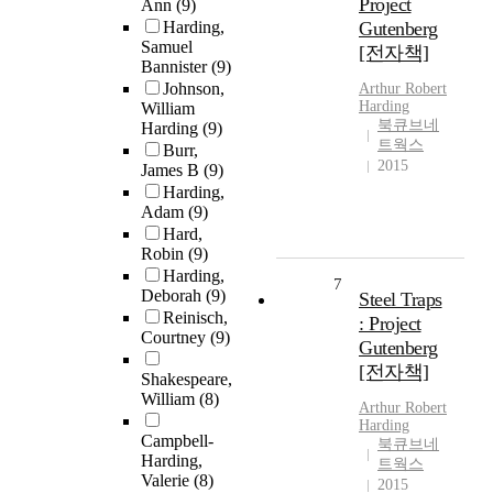
Project
Ann
(9)
Harding,
Gutenberg
Samuel
[전자책]
Bannister
(9)
Johnson,
Arthur Robert
Harding
William
북큐브네
Harding
(9)
트웍스
Burr,
2015
James B
(9)
Harding,
Adam
(9)
Hard,
Robin
(9)
Harding,
7
Deborah
(9)
Steel Traps
Reinisch,
: Project
Courtney
(9)
Gutenberg
[전자책]
Shakespeare,
William
(8)
Arthur Robert
Harding
Campbell-
북큐브네
Harding,
트웍스
Valerie
(8)
2015