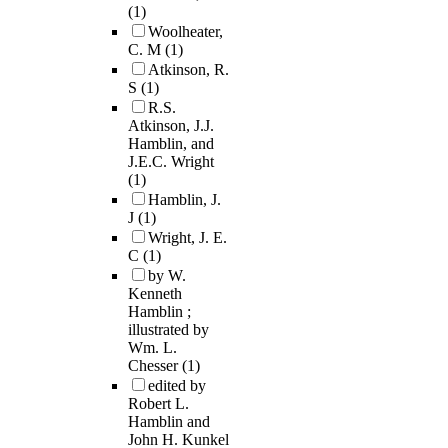
(1)
Woolheater,
C. M
(1)
Atkinson, R.
S
(1)
R.S.
Atkinson, J.J.
Hamblin, and
J.E.C. Wright
(1)
Hamblin, J.
J
(1)
Wright, J. E.
C
(1)
by W.
Kenneth
Hamblin ;
illustrated by
Wm. L.
Chesser
(1)
edited by
Robert L.
Hamblin and
John H. Kunkel