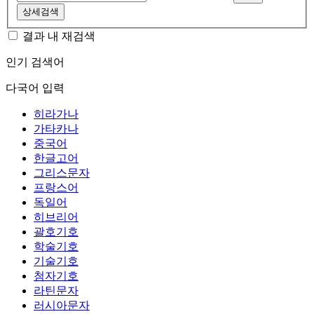
상세검색
결과 내 재검색
인기 검색어
다국어 입력
히라가나
가타카나
중국어
한글고어
그리스문자
프랑스어
독일어
히브리어
괄호기호
학술기호
기술기호
첨자기호
라틴문자
러시아문자