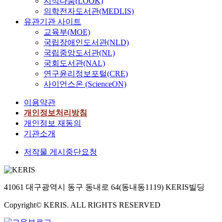
지식나눔(LOOK)
의학전자도서관(MEDLIS)
유관기관 사이트
교육부(MOE)
국립장애인도서관(NLD)
국립중앙도서관(NL)
국회도서관(NAL)
연구윤리정보포털(CRE)
사이언스온 (ScienceON)
이용약관
개인정보처리방침
개인정보 재동의
기관소개
저작물 게시중단요청
41061 대구광역시 동구 동내로 64(동내동1119) KERIS빌딩
Copyright© KERIS. ALL RIGHTS RESERVED