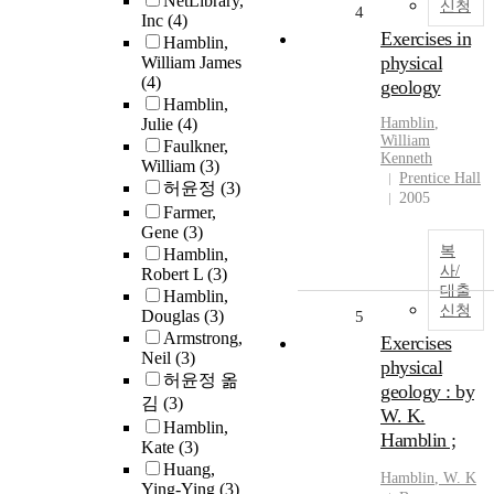
NetLibrary,
신청
4
Inc
(4)
Exercises in
Hamblin,
physical
William James
(4)
geology
Hamblin,
Julie
(4)
Hamblin
,
William
Faulkner,
Kenneth
William
(3)
Prentice Hall
허윤정
(3)
2005
Farmer,
Gene
(3)
복
Hamblin,
사/
Robert L
(3)
대출
Hamblin,
신청
Douglas
(3)
5
Armstrong,
Exercises
Neil
(3)
physical
허윤정 옮
geology : by
김
(3)
W. K.
Hamblin,
Hamblin ;
Kate
(3)
Huang,
Hamblin
, W. K
Ying-Ying
(3)