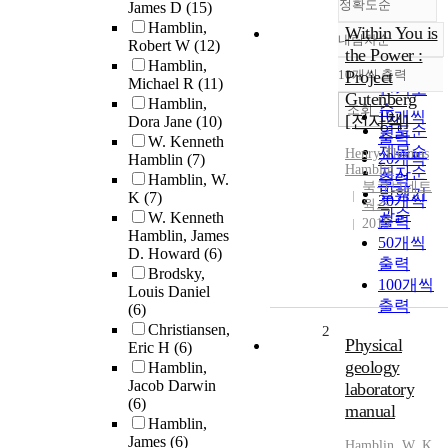
정확도순
James D
(15)
Hamblin,
Within You is
내림차순
Robert W
(12)
정확도
the Power :
Hamblin,
순
10개씩 출력
Project
내림차순
Michael R
(11)
인기도
Gutenberg
Hamblin,
순
조회
10개씩
[전자책]
Dora Jane
(10)
연도순
출력
W. Kenneth
제목순
Henry Thomas
20개씩
Hamblin
(7)
Hamblin
저자순
Hamblin, W.
출력
북큐브네트
발행기
K
(7)
30개씩
웍스
관순
W. Kenneth
출력
2015
Hamblin, James
50개씩
D. Howard
(6)
출력
Brodsky,
100개씩
Louis Daniel
출력
(6)
Christiansen,
2
Physical
Eric H
(6)
geology
Hamblin,
Jacob Darwin
laboratory
(6)
manual
Hamblin,
James
(6)
Hamblin
, W. K