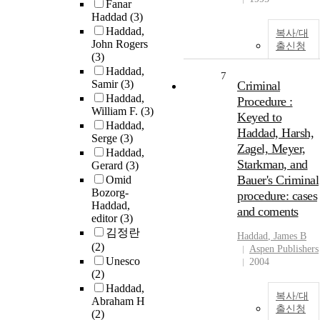
Fanar
Haddad
(3)
Haddad,
복사/대
John Rogers
출신청
(3)
Haddad,
7
Samir
(3)
Criminal
Haddad,
Procedure :
William F.
(3)
Keyed to
Haddad,
Haddad, Harsh,
Serge
(3)
Zagel, Meyer,
Haddad,
Starkman, and
Gerard
(3)
Bauer's Criminal
Omid
Bozorg-
procedure: cases
Haddad,
and coments
editor
(3)
김정란
Haddad
, James B
(2)
Aspen Publishers
Unesco
2004
(2)
Haddad,
복사/대
Abraham H
출신청
(2)