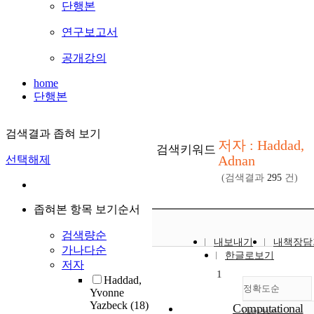
단행본
연구보고서
공개강의
home
단행본
검색결과 좁혀 보기
저자 : Haddad,
검색키워드
Adnan
선택해제
(검색결과
295
건)
좁혀본 항목 보기순서
검색량순
내보내기
내책장담
가나다순
한글로보기
저자
1
Haddad,
정확도순
Yvonne
Yazbeck
(18)
Computational
내림차순