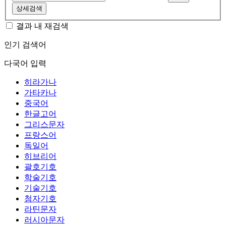
상세검색
결과 내 재검색
인기 검색어
다국어 입력
히라가나
가타카나
중국어
한글고어
그리스문자
프랑스어
독일어
히브리어
괄호기호
학술기호
기술기호
첨자기호
라틴문자
러시아문자