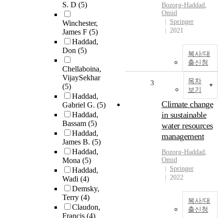
S. D
(5)
Bozorg-
Haddad
,
Omid
Springer
Winchester,
2021
James F
(5)
Haddad,
Don
(5)
복사/대
출신청
Chellaboina,
VijaySekhar
목차
3
(5)
보기
Haddad,
Climate change
Gabriel G.
(5)
in sustainable
Haddad,
Bassam
(5)
water resources
Haddad,
management
James B.
(5)
Haddad,
Bozorg-
Haddad
,
Mona
(5)
Omid
Springer
Haddad,
2022
Wadi
(4)
Demsky,
Terry
(4)
복사/대
Claudon,
출신청
Francis
(4)