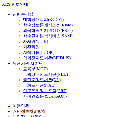
ARS 번호안내
관련누리집
대학공개강의(KOCW)
학술정보통계시스템(Rinfo)
외국학술지지원센터(FRIC)
학술관계분석서비스(SAM)
사서커뮤니티
기관회원
지식나눔(LOOK)
의학전자도서관(MEDLIS)
유관기관 사이트
교육부(MOE)
국립장애인도서관(NLD)
국립중앙도서관(NL)
국회도서관(NAL)
연구윤리정보포털(CRE)
사이언스온 (ScienceON)
이용약관
개인정보처리방침
개인정보 재동의