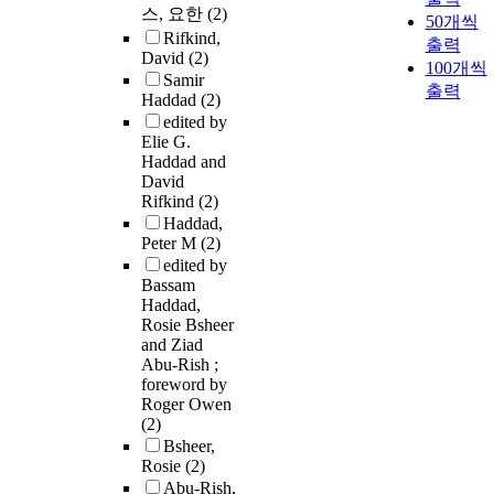
스, 요한
(2)
50개씩
Rifkind,
출력
David
(2)
100개씩
Samir
출력
Haddad
(2)
edited by
Elie G.
Haddad and
David
Rifkind
(2)
Haddad,
Peter M
(2)
edited by
Bassam
Haddad,
Rosie Bsheer
and Ziad
Abu-Rish ;
foreword by
Roger Owen
(2)
Bsheer,
Rosie
(2)
Abu-Rish,