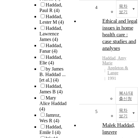
Haddad,
목차
4
Paul R
(4)
보기
Haddad,
Ethical and legal
Lester M
(4)
issues in home
Haddad,
Lawrence
health care :
James
(4)
case studies and
Haddad,
analyses
Fanar
(4)
Haddad,
Haddad
, Amy
Elie
(4)
Marie
Appleton &
by James
Lange
B. Haddad ...
1991
[et al.]
(4)
Haddad,
James B
(4)
복사/대
Mary
출신청
Alice Haddad
(4)
목차
5
Jamroz,
보기
Wes R
(4)
Malek Haddad,
Haddad,
lœuvre
Emile I
(4)