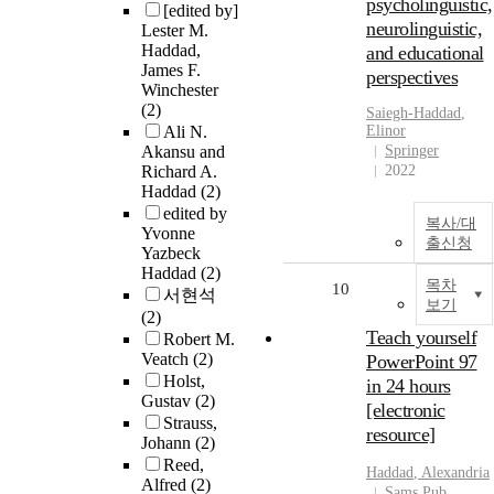
psycholinguistic,
[edited by]
neurolinguistic,
Lester M.
Haddad,
and educational
James F.
perspectives
Winchester
(2)
Saiegh-
Haddad
,
Ali N.
Elinor
Akansu and
Springer
Richard A.
2022
Haddad
(2)
edited by
복사/대
Yvonne
출신청
Yazbeck
Haddad
(2)
목차
10
서현석
보기
(2)
Teach yourself
Robert M.
Veatch
(2)
PowerPoint 97
Holst,
in 24 hours
Gustav
(2)
[electronic
Strauss,
resource]
Johann
(2)
Reed,
Haddad
, Alexandria
Alfred
(2)
Sams Pub.