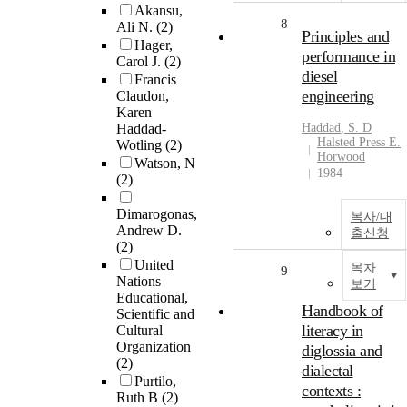
Akansu,
8
Ali N.
(2)
Principles and
Hager,
performance in
Carol J.
(2)
diesel
Francis
engineering
Claudon,
Karen
Haddad-
Haddad
, S. D
Halsted Press E.
Wotling
(2)
Horwood
Watson, N
1984
(2)
Dimarogonas,
복사/대
Andrew D.
출신청
(2)
United
목차
9
Nations
보기
Educational,
Handbook of
Scientific and
literacy in
Cultural
Organization
diglossia and
(2)
dialectal
Purtilo,
contexts :
Ruth B
(2)