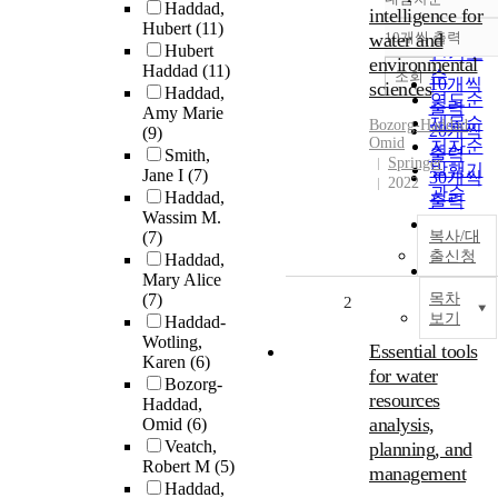
정확도
Haddad,
intelligence for
Hubert
(11)
순
water and
10개씩 출력
내림차
Hubert
인기도
environmental
Haddad
(11)
순
조회
10개씩
sciences
Haddad,
연도순
출력
Amy Marie
제목순
Bozorg-
Haddad
,
20개씩
(9)
Omid
저자순
출력
Smith,
Springer
발행기
Jane I
(7)
30개씩
2022
관순
Haddad,
출력
Wassim M.
50개씩
(7)
복사/대
출력
출신청
Haddad,
100개씩
Mary Alice
출력
(7)
목차
2
보기
Haddad-
Wotling,
Essential tools
Karen
(6)
for water
Bozorg-
resources
Haddad,
analysis,
Omid
(6)
Veatch,
planning, and
Robert M
(5)
management
Haddad,