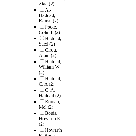
Ziad
(2)
Al-
Haddad,
Kamal
(2)
Poole,
Colin F
(2)
Haddad,
Saed
(2)
Cirou,
Alain
(2)
Haddad,
William W
(2)
Haddad,
C. A
(2)
C. A.
Haddad
(2)
Roman,
Mel
(2)
Bouis,
Howarth E
(2)
Howarth
E. Bouis,