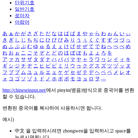
단위기호
일반기호
로마자
아랍어
あ
ぁ
か
が
さ
ざ
た
だ
な
は
ば
ぱ
ま
や
ゃ
ら
わ
ゎ
ん
い
ぃ
き
ぎ
し
じ
ち
ぢ
に
ひ
び
ぴ
み
り
う
ぅ
く
ぐ
す
ず
つ
づ
っ
ぬ
ふ
ぶ
ぷ
む
ゆ
ゅ
る
え
ぇ
け
げ
せ
ぜ
て
で
ね
へ
べ
ぺ
め
れ
お
ぉ
こ
ご
そ
ぞ
と
ど
の
ほ
ぼ
ぽ
も
よ
ょ
ろ
を
ア
ァ
カ
サ
ザ
タ
ダ
ナ
ハ
バ
パ
マ
ヤ
ャ
ラ
ワ
ヮ
ン
イ
ィ
キ
ギ
シ
ジ
チ
ヂ
ニ
ヒ
ビ
ピ
ミ
リ
ウ
ゥ
ク
グ
ス
ズ
ツ
ヅ
ッ
ヌ
フ
ブ
プ
ム
ユ
ュ
ル
エ
ェ
ケ
ゲ
セ
ゼ
テ
デ
ヘ
ベ
ペ
メ
レ
オ
ォ
コ
ゴ
ソ
ゾ
ト
ド
ノ
ホ
ボ
ポ
モ
ヨ
ョ
ロ
ヲ
―
http://chineseinput.net/
에서 pinyin(병음)방식으로 중국어를 변환
할 수 있습니다.
변환된 중국어를 복사하여 사용하시면 됩니다.
예시)
中文 을 입력하시려면
zhongwen
을 입력하시고 space를
누르시면됩니다.