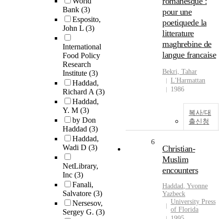
romanesque :
World
Bank
(3)
pour une
Esposito,
poetiquede la
John L
(3)
litterature
maghrebine de
International
langue francaise
Food Policy
Research
Bekri, Tahar
Institute
(3)
L'Harmattan
Haddad,
1986
Richard A
(3)
Haddad,
Y. M
(3)
복사/대
by Don
출신청
Haddad
(3)
Haddad,
6
Wadi D
(3)
Christian-
Muslim
NetLibrary,
encounters
Inc
(3)
Fanali,
Haddad
, Yvonne
Salvatore
(3)
Yazbeck
University Press
Nersesov,
of Florida
Sergey G.
(3)
1995