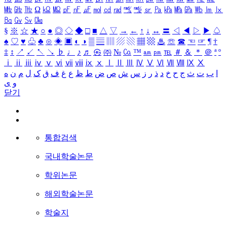
㎒
㎓
㎔
Ω
㏀
㏁
㎊
㎋
㎌
㏖
㏅
㎭
㎮
㎯
㏛
㎩
㎪
㎫
㎬
㏝
㏐
㏓
㏃
㏉
㏜
㏆
§
※
☆
★
○
●
◎
◇
◆
□
■
△
▽
→
←
↑
↓
↔
〓
◁
◀
▷
▶
♤
♠
♡
♥
♧
♣
⊙
◈
▣
◐
◑
▒
▤
▥
▨
▧
▦
▩
♨
☏
☎
☜
☞
¶
†
‡
↕
↗
↙
↖
↘
♭
♩
♪
♬
㉿
㈜
№
㏇
™
㏂
㏘
℡
＃
＆
＊
＠
ª
º
ⅰ
ⅱ
ⅲ
ⅳ
ⅴ
ⅵ
ⅶ
ⅷ
ⅸ
ⅹ
Ⅰ
Ⅱ
Ⅲ
Ⅳ
Ⅴ
Ⅵ
Ⅶ
Ⅷ
Ⅸ
Ⅹ
ا
ب
ت
ث
ج
ح
خ
د
ذ
ر
ز
س
ش
ص
ض
ط
ظ
ع
غ
ف
ق
ک
ل
م
ن
ه
و
ی
닫기
통합검색
국내학술논문
학위논문
해외학술논문
학술지