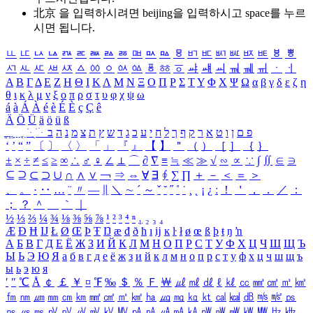
北京 을 입력하시려면
beijing
을 입력하시고 space를 누르
시면 됩니다.
ㅥ
ㅦ
ㅧ
ㅨ
ㅩ
ㅪ
ㅫ
ㅬ
ㅭ
ㅮ
ㅯ
ㅰ
ㅱ
ㅲ
ㅳ
ㅴ
ㅵ
ㅶ
ㅷ
ㅸ
ㅹ
ㅺ
ㅻ
ㅼ
ㅽ
ㅾ
ㅿ
ㆀ
ㆁ
ㆂ
ㆃ
ㆄ
ㆅ
ㆆ
ㆇ
ㆈ
ㆉ
ㆊ
ㆋ
ㆌ
ㆍ
ㆎ
Α
Β
Γ
Δ
Ε
Ζ
Η
Θ
Ι
Κ
Λ
Μ
Ν
Ξ
Ο
Π
Ρ
Σ
Τ
Υ
Φ
Χ
Ψ
Ω
α
β
γ
δ
ε
ζ
η
θ
ι
κ
λ
μ
ν
ξ
ο
π
ρ
σ
τ
υ
φ
χ
ψ
ω
á
à
Á
À
é
è
É
È
ç
Ç
ê
Ä
Ö
Ü
ä
ö
ü
ß
ְ
ֳ
ֲ
ֱ
ָ
ַ
ֵ
ֶ
ִ
ֹ
ּ
ֻ
ׂ
ׁ
ּ
ב
ה
נ
מ
צ
ת
ץ
ש
ד
ג
כ
ע
י
ח
ל
ך
ף
ק
ר
א
ט
ו
ן
ם
פ
‘
’
“
”
〔
〕
〈
〉
「
」
『
』
【
】
＂
（
）
［
］
｛
｝
±
×
÷
≠
≤
≥
∞
∴
♂
♀
∠
⊥
⌒
∂
∇
≡
≒
≪
≫
√
∽
∝
∵
∫
∬
∈
∋
⊆
⊇
⊂
⊃
∪
∩
∧
∨
￢
⇒
⇔
∀
∃
∮
∑
∏
＋
－
＜
＝
＞
、
。
·
‥
…
¨
〃
―
∥
＼
∼
´
～
ˇ
˘
˝
˚
˙
¸
˛
¡
¿
ː
！
＇
，
．
／
：
；
？
＾
＿
｀
｜
½
⅓
⅔
¼
¾
⅛
⅜
⅝
⅞
¹
²
³
⁴
ⁿ
₁
₂
₃
₄
Æ
Ð
Ħ
Ĳ
Ł
Ø
Œ
Þ
Ŧ
Ŋ
æ
đ
ð
ħ
ı
ĳ
ĸ
ŀ
ł
ø
œ
ß
þ
ŧ
ŋ
ŉ
А
Б
В
Г
Д
Е
Ё
Ж
З
И
Й
К
Л
М
Н
О
П
Р
С
Т
У
Ф
Х
Ц
Ч
Ш
Щ
Ъ
Ы
Ь
Э
Ю
Я
а
б
в
г
д
е
ё
ж
з
и
й
к
л
м
н
о
п
р
с
т
у
ф
х
ц
ч
ш
щ
ъ
ы
ь
э
ю
я
′
″
℃
Å
￠
￡
￥
¤
℉
‰
＄
％
Ｆ
￦
㎕
㎖
㎗
ℓ
㎘
㏄
㎣
㎤
㎥
㎦
㎙
㎚
㎛
㎜
㎝
㎞
㎟
㎠
㎡
㎢
㏊
㎍
㎎
㎏
㏏
㎈
㎉
㏈
㎧
㎨
㎰
㎱
㎲
㎳
㎴
㎵
㎶
㎷
㎸
㎹
㎀
㎁
㎂
㎃
㎄
㎺
㎻
㎽
㎾
㎿
㎐
㎑