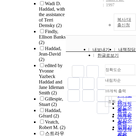
Wadi D.
1997
Haddad, with
the assistance
of Terri
복사/대
Demsky
(2)
출신청
Findly,
Ellison Banks
(2)
Haddad,
내보내기
내책장담
Jean-David
한글로보기
(2)
edited by
정확도순
Yvonne
Yazbeck
내림차순
Haddad and
정확도
Jane Idleman
순
10개씩 출력
Smith
(2)
내림차
인기도
Gillespie,
순
조회
10개씩
Stuart
(2)
연도순
출력
Haddad,
제목순
Gérard
(2)
20개씩
저자순
Veatch,
출력
발행기
Robert M.
(2)
30개씩
스트라우
관순
출력