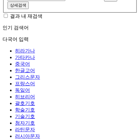
상세검색
결과 내 재검색
인기 검색어
다국어 입력
히라가나
가타카나
중국어
한글고어
그리스문자
프랑스어
독일어
히브리어
괄호기호
학술기호
기술기호
첨자기호
라틴문자
러시아문자