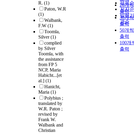
R.
(1)
제목
20개씩
Paton, W.R
저자
출력
(1)
발행
30개씩
Walbank,
관순
출력
F.W
(1)
50개씩
Toomla,
출력
Silver
(1)
100개
complied
by Silver
출력
Toomla, with
the assistance
from FP 5
NCP, Maria
Habicht...[et
al.]
(1)
Hanicht,
Maria
(1)
Polybius ;
translated by
W.R. Paton ;
revised by
Frank W.
Walbank and
Christian