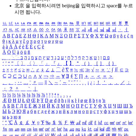
北京 을 입력하시려면
beijing
을 입력하시고 space를 누르
시면 됩니다.
ㅥ
ㅦ
ㅧ
ㅨ
ㅩ
ㅪ
ㅫ
ㅬ
ㅭ
ㅮ
ㅯ
ㅰ
ㅱ
ㅲ
ㅳ
ㅴ
ㅵ
ㅶ
ㅷ
ㅸ
ㅹ
ㅺ
ㅻ
ㅼ
ㅽ
ㅾ
ㅿ
ㆀ
ㆁ
ㆂ
ㆃ
ㆄ
ㆅ
ㆆ
ㆇ
ㆈ
ㆉ
ㆊ
ㆋ
ㆌ
ㆍ
ㆎ
Α
Β
Γ
Δ
Ε
Ζ
Η
Θ
Ι
Κ
Λ
Μ
Ν
Ξ
Ο
Π
Ρ
Σ
Τ
Υ
Φ
Χ
Ψ
Ω
α
β
γ
δ
ε
ζ
η
θ
ι
κ
λ
μ
ν
ξ
ο
π
ρ
σ
τ
υ
φ
χ
ψ
ω
á
à
Á
À
é
è
É
È
ç
Ç
ê
Ä
Ö
Ü
ä
ö
ü
ß
ְ
ֳ
ֲ
ֱ
ָ
ַ
ֵ
ֶ
ִ
ֹ
ּ
ֻ
ׂ
ׁ
ּ
ב
ה
נ
מ
צ
ת
ץ
ש
ד
ג
כ
ע
י
ח
ל
ך
ף
ק
ר
א
ט
ו
ן
ם
פ
‘
’
“
”
〔
〕
〈
〉
「
」
『
』
【
】
＂
（
）
［
］
｛
｝
±
×
÷
≠
≤
≥
∞
∴
♂
♀
∠
⊥
⌒
∂
∇
≡
≒
≪
≫
√
∽
∝
∵
∫
∬
∈
∋
⊆
⊇
⊂
⊃
∪
∩
∧
∨
￢
⇒
⇔
∀
∃
∮
∑
∏
＋
－
＜
＝
＞
、
。
·
‥
…
¨
〃
―
∥
＼
∼
´
～
ˇ
˘
˝
˚
˙
¸
˛
¡
¿
ː
！
＇
，
．
／
：
；
？
＾
＿
｀
｜
½
⅓
⅔
¼
¾
⅛
⅜
⅝
⅞
¹
²
³
⁴
ⁿ
₁
₂
₃
₄
Æ
Ð
Ħ
Ĳ
Ł
Ø
Œ
Þ
Ŧ
Ŋ
æ
đ
ð
ħ
ı
ĳ
ĸ
ŀ
ł
ø
œ
ß
þ
ŧ
ŋ
ŉ
А
Б
В
Г
Д
Е
Ё
Ж
З
И
Й
К
Л
М
Н
О
П
Р
С
Т
У
Ф
Х
Ц
Ч
Ш
Щ
Ъ
Ы
Ь
Э
Ю
Я
а
б
в
г
д
е
ё
ж
з
и
й
к
л
м
н
о
п
р
с
т
у
ф
х
ц
ч
ш
щ
ъ
ы
ь
э
ю
я
′
″
℃
Å
￠
￡
￥
¤
℉
‰
＄
％
Ｆ
￦
㎕
㎖
㎗
ℓ
㎘
㏄
㎣
㎤
㎥
㎦
㎙
㎚
㎛
㎜
㎝
㎞
㎟
㎠
㎡
㎢
㏊
㎍
㎎
㎏
㏏
㎈
㎉
㏈
㎧
㎨
㎰
㎱
㎲
㎳
㎴
㎵
㎶
㎷
㎸
㎹
㎀
㎁
㎂
㎃
㎄
㎺
㎻
㎽
㎾
㎿
㎐
㎑