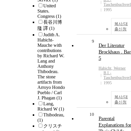
Taschenbuchver
United
1995
States.
Congress
(1)
長谷川博
복사/대
隆 譯
(1)
출신청
Judith A.
Habicht-
9
Der Literatur
Mauche with
contributions
Brockhaus . Ba
by Richard W.
5
Lang and
Anthony
Habicht
, Werner
Thibodeau.
B.I.-
The stone
Taschenbuchver
artifacts from
1995
Arroyo Hondo
Pueblo / Carl
복사/대
J. Phagan
(1)
출신청
Lang,
Richard W
(1)
10
Thibodeau,
Parental
(1)
Explanations fo
クリスチ