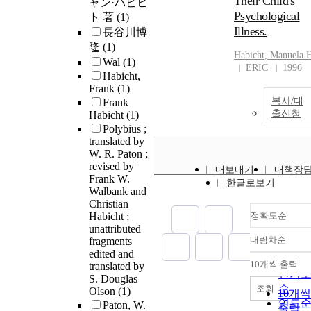
Their Child's
ャン·ハビヒ
Psychological
ト 著
(1)
Illness.
長谷川博
隆
(1)
Habicht
, Manuela 
Wal
(1)
ERIC
1996
Habicht,
Frank
(1)
복사/대
Frank
출신청
Habicht
(1)
Polybius ;
translated by
W. R. Paton ;
revised by
내보내기
내책장
Frank W.
한글로보기
Walbank and
Christian
Habicht ;
정확도순
unattributed
내림차순
fragments
정확
edited and
순
10개씩 출력
translated by
내림차
인기
S. Douglas
순
조회
Olson
(1)
10개씩
연도
Paton, W.
출력