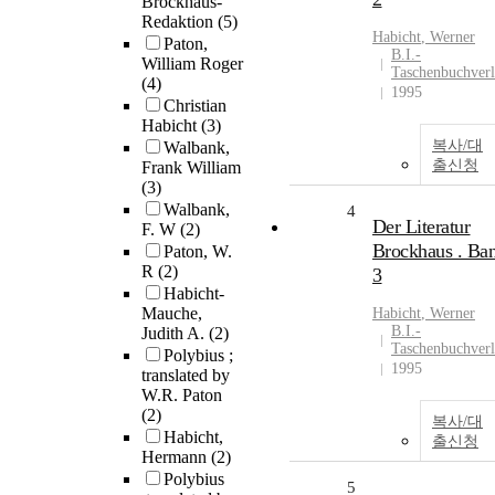
Brockhaus-
Redaktion
(5)
Habicht
, Werner
Paton,
B.I.-
William Roger
Taschenbuchver
(4)
1995
Christian
Habicht
(3)
복사/대
Walbank,
출신청
Frank William
(3)
Walbank,
4
Der Literatur
F. W
(2)
Brockhaus . Ba
Paton, W.
R
(2)
3
Habicht-
Mauche,
Habicht
, Werner
B.I.-
Judith A.
(2)
Taschenbuchver
Polybius ;
1995
translated by
W.R. Paton
(2)
복사/대
Habicht,
출신청
Hermann
(2)
Polybius
5