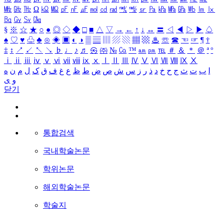
㎒
㎓
㎔
Ω
㏀
㏁
㎊
㎋
㎌
㏖
㏅
㎭
㎮
㎯
㏛
㎩
㎪
㎫
㎬
㏝
㏐
㏓
㏃
㏉
㏜
㏆
§
※
☆
★
○
●
◎
◇
◆
□
■
△
▽
→
←
↑
↓
↔
〓
◁
◀
▷
▶
♤
♠
♡
♥
♧
♣
⊙
◈
▣
◐
◑
▒
▤
▥
▨
▧
▦
▩
♨
☏
☎
☜
☞
¶
†
‡
↕
↗
↙
↖
↘
♭
♩
♪
♬
㉿
㈜
№
㏇
™
㏂
㏘
℡
＃
＆
＊
＠
ª
º
ⅰ
ⅱ
ⅲ
ⅳ
ⅴ
ⅵ
ⅶ
ⅷ
ⅸ
ⅹ
Ⅰ
Ⅱ
Ⅲ
Ⅳ
Ⅴ
Ⅵ
Ⅶ
Ⅷ
Ⅸ
Ⅹ
ا
ب
ت
ث
ج
ح
خ
د
ذ
ر
ز
س
ش
ص
ض
ط
ظ
ع
غ
ف
ق
ک
ل
م
ن
ه
و
ی
닫기
통합검색
국내학술논문
학위논문
해외학술논문
학술지