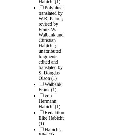
Habicht
(1)
Polybius ;
translated by
W.R. Paton ;
revised by
Frank W.
Walbank and
Christian
Habicht ;
unattributed
fragments
edited and
translated by
S. Douglas
Olson
(1)
Walbank,
Frank
(1)
von
Hermann
Habicht
(1)
Redaktion
Elke Habicht
(1)
Habicht,
Elke
(1)