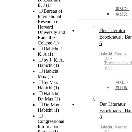
E. J
(1)
복사/대
Bureau of
출신청
International
Research of
7
Harvard
Der Literatur
University and
Brockhaus . Ba
Radcliffe
College
(1)
6
Habicht, J.
Habicht
, Werner
K. A
(1)
B.I.-
by J. K. A.
Taschenbuchver
Habicht
(1)
1995
Habicht,
Max
(1)
by Max
복사/대
Habicht
(1)
출신청
Habicht,
Dr. Max
(1)
8
Der Literatur
Dr. Max
Habicht
(1)
Brockhaus . Ba
8
Congressional
Information
Habicht
, Werner
Service
(1)
B.I.-