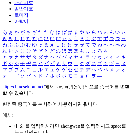
단위기호
일반기호
로마자
아랍어
あ
ぁ
か
が
さ
ざ
た
だ
な
は
ば
ぱ
ま
や
ゃ
ら
わ
ゎ
ん
い
ぃ
き
ぎ
し
じ
ち
ぢ
に
ひ
び
ぴ
み
り
う
ぅ
く
ぐ
す
ず
つ
づ
っ
ぬ
ふ
ぶ
ぷ
む
ゆ
ゅ
る
え
ぇ
け
げ
せ
ぜ
て
で
ね
へ
べ
ぺ
め
れ
お
ぉ
こ
ご
そ
ぞ
と
ど
の
ほ
ぼ
ぽ
も
よ
ょ
ろ
を
ア
ァ
カ
サ
ザ
タ
ダ
ナ
ハ
バ
パ
マ
ヤ
ャ
ラ
ワ
ヮ
ン
イ
ィ
キ
ギ
シ
ジ
チ
ヂ
ニ
ヒ
ビ
ピ
ミ
リ
ウ
ゥ
ク
グ
ス
ズ
ツ
ヅ
ッ
ヌ
フ
ブ
プ
ム
ユ
ュ
ル
エ
ェ
ケ
ゲ
セ
ゼ
テ
デ
ヘ
ベ
ペ
メ
レ
オ
ォ
コ
ゴ
ソ
ゾ
ト
ド
ノ
ホ
ボ
ポ
モ
ヨ
ョ
ロ
ヲ
―
http://chineseinput.net/
에서 pinyin(병음)방식으로 중국어를 변환
할 수 있습니다.
변환된 중국어를 복사하여 사용하시면 됩니다.
예시)
中文 을 입력하시려면
zhongwen
을 입력하시고 space를
누르시면됩니다.