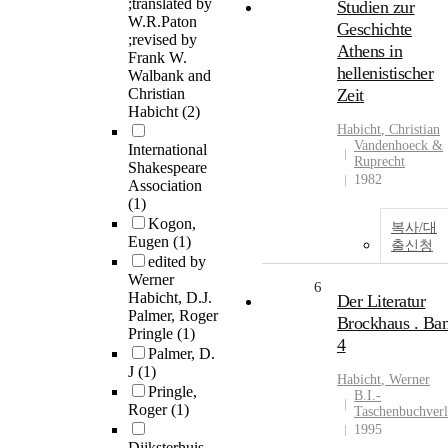
;translated by
Studien zur
W.R.Paton
Geschichte
;revised by
Athens in
Frank W.
hellenistischer
Walbank and
Christian
Zeit
Habicht
(2)
Habicht
, Christian
Vandenhoeck &
International
Ruprecht
Shakespeare
1982
Association
(1)
Kogon,
복사/대
Eugen
(1)
출신청
edited by
Werner
6
Habicht, D.J.
Der Literatur
Palmer, Roger
Brockhaus . Ba
Pringle
(1)
4
Palmer, D.
J
(1)
Habicht
, Werner
Pringle,
B.I.-
Roger
(1)
Taschenbuchver
1995
Dijksterhuis,