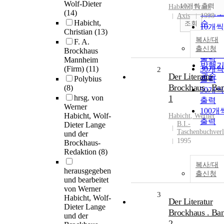
순
Wolf-Dieter
10개씩 출력
Habicht
, Frank
내림차
(14)
인기
Axis
1998
Habicht,
순
조회
10개씩
Christian
(13)
연도
출력
복사/대
F. A.
제목
20개씩
출신청
Brockhaus
저자
출력
Mannheim
발행
(Firm)
(11)
30개씩
2
Der Literatur
관순
Polybius
출력
Brockhaus . Ba
(8)
50개씩
hrsg. von
1
출력
Werner
100개
Habicht, Wolf-
Habicht
, Werner
출력
B.I.-
Dieter Lange
Taschenbuchver
und der
1995
Brockhaus-
Redaktion
(8)
복사/대
herausgegeben
출신청
und bearbeitet
von Werner
3
Habicht, Wolf-
Der Literatur
Dieter Lange
Brockhaus . Ba
und der
2