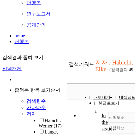
단행본
연구보고서
공개강의
home
단행본
검색결과 좁혀 보기
저자 : Habicht,
검색키워드
Elke
선택해제
(검색결과
49
좁혀본 항목 보기순서
내보내기
내책장
검색량순
한글로보기
가나다순
1
저자
In
정확도순
Habicht,
the
Werner
(17)
sixties
내림차순
정확
Lange,